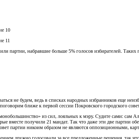
или партии, набравшие больше 5% голосов избирателей. Таких па
аться не будем, ведь в списках народных избранников еще неизб
 поговорим ближе к первой сессии Покровского городского совет
«монобольшинство» из сил, лояльных к мэру. Судите сами: сам 
ые вместе получили 21 мандат. Так что даже эти две партии об
совет партии никоим образом не являются оппозиционными, кар
ением дружно голосовали за все предложенные решения, так что 