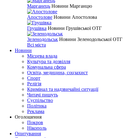
Марганець
Новини Марганцю
Апостолове
Новини Апостолова
Грушівка
Новини Грушівської ОТГ
Зеленодольськ
Новини Зеленодольської ОТГ
Всі міста
Новини
Місцева влада
Культура та дозвілля
Комунальна сфера
Освіта, медицина, соцзахист
Спорт
Релігія
Кримінал та надзвичайні ситуації
Читачі пишуть
Суспільство
Політика
Реклама
Оголошення
Покров
Нікополь
Опитування