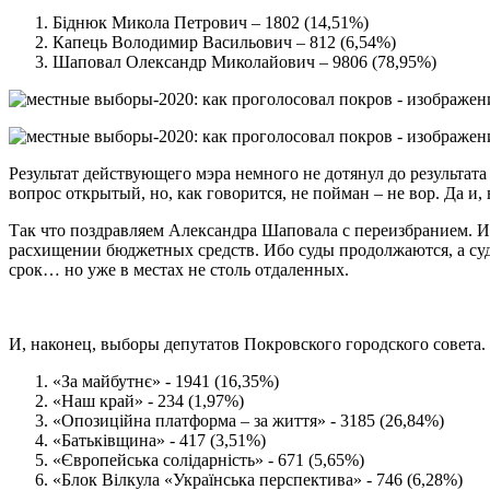
Біднюк Микола Петрович – 1802 (14,51%)
Капець Володимир Васильович – 812 (6,54%)
Шаповал Олександр Миколайович – 9806 (78,95%)
Результат действующего мэра немного не дотянул до результата
вопрос открытый, но, как говорится, не пойман – не вор. Да 
Так что поздравляем Александра Шаповала с переизбранием. 
расхищении бюджетных средств. Ибо суды продолжаются, а суд
срок… но уже в местах не столь отдаленных.
И, наконец, выборы депутатов Покровского городского совета.
«За майбутнє» - 1941 (16,35%)
«Наш край» - 234 (1,97%)
«Опозиційна платформа – за життя» - 3185 (26,84%)
«Батьківщина» - 417 (3,51%)
«Європейська солідарність» - 671 (5,65%)
«Блок Вілкула «Українська перспектива» - 746 (6,28%)