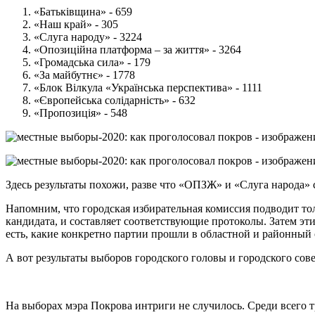
«Батьківщина» - 659
«Наш край» - 305
«Слуга народу» - 3224
«Опозиційна платформа – за життя» - 3264
«Громадська сила» - 179
«За майбутнє» - 1778
«Блок Вілкула «Українська перспектива» - 1111
«Європейська солідарність» - 632
«Пропозиція» - 548
Здесь результаты похожи, разве что «ОПЗЖ» и «Слуга народа» 
Напомним, что городская избирательная комиссия подводит тол
кандидата, и составляет соответствующие протоколы. Затем эт
есть, какие конкретно партии прошли в областной и районный 
А вот результаты выборов городского головы и городского сове
На выборах мэра Покрова интриги не случилось. Среди всего т