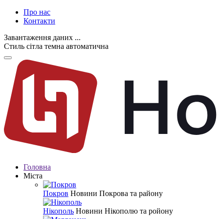
Про нас
Контакти
Завантаження даних ...
Стиль
сітла
темна
автоматична
Головна
Міста
Покров
Новини Покрова та району
Нікополь
Новини Нікополю та ройону