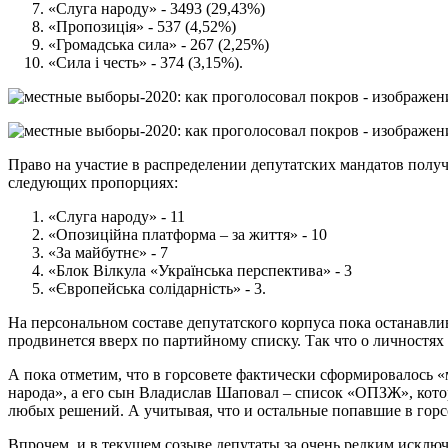
«Слуга народу» - 3493 (29,43%)
«Пропозиція» - 537 (4,52%)
«Громадська сила» - 267 (2,25%)
«Сила і честь» - 374 (3,15%).
Право на участие в распределении депутатских мандатов получ
следующих пропорциях:
«Слуга народу» - 11
«Опозиційна платформа – за життя» - 10
«За майбутнє» - 7
«Блок Вілкула «Українська перспектива» - 3
«Європейська солідарність» - 3.
На персональном составе депутатского корпуса пока останавлив
продвинется вверх по партийному списку. Так что о личностях
А пока отметим, что в горсовете фактически сформировалось 
народа», а его сын Владислав Шаповал – список «ОПЗЖ», котор
любых решений. А учитывая, что и остальные попавшие в гор
Впрочем, и в текущем созыве депутаты за очень редким исключ