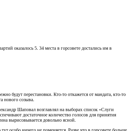
ртий оказалось 5. 34 места в горсовете достались им в
ежно будут перестановки. Кто-то откажется от мандата, кто-то
а нового созыва.
Александр Шаповал возглавлял на выборах список «Слуги
еспечивают достаточное количество голосов для принятия
тина вырисовывается довольно ясной.
тут особо ничего не поменяется. Разве что в горсовете больше