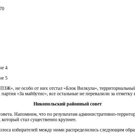
70
ОПЗЖ», не особо от них отстал «Блок Вилкула», территориальны
артия «За майбутнє», все остальные не перевалили за отметку в
Никопольский районный совет
овета. Напомним, что по результатам административно-террито
 который стал существенно крупнее.
Голоса избирателей между ними распределились следующим обра