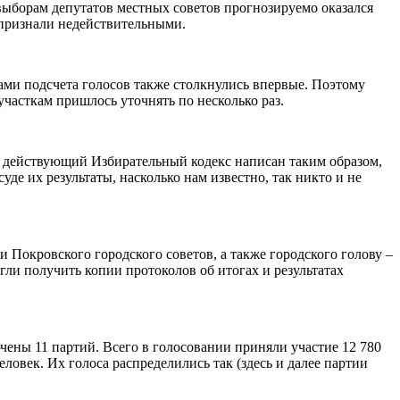
ыборам депутатов местных советов прогнозируемо оказался
 признали недействительными.
ами подсчета голосов также столкнулись впервые. Поэтому
участкам пришлось уточнять по несколько раз.
Но действующий Избирательный кодекс написан таким образом,
уде их результаты, насколько нам известно, так никто и не
 Покровского городского советов, а также городского голову –
гли получить копии протоколов об итогах и результатах
ены 11 партий. Всего в голосовании приняли участие 12 780
ловек. Их голоса распределились так (здесь и далее партии