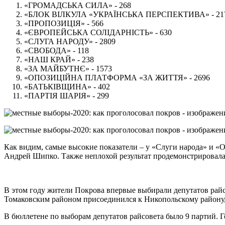
«ГРОМАДСЬКА СИЛА» - 268
«БЛОК ВІЛКУЛА «УКРАЇНСЬКА ПЕРСПЕКТИВА» - 21
«ПРОПОЗИЦІЯ» - 566
«ЄВРОПЕЙСЬКА СОЛІДАРНІСТЬ» - 630
«СЛУГА НАРОДУ» - 2809
«СВОБОДА» - 118
«НАШ КРАЙ» - 238
«ЗА МАЙБУТНЄ» - 1573
«ОПОЗИЦІЙНА ПЛАТФОРМА «ЗА ЖИТТЯ» - 2696
«БАТЬКІВЩИНА» - 402
«ПАРТІЯ ШАРІЯ» - 299
Как видим, самые высокие показатели – у «Слуги народа» и «
Андрей Шипко. Также неплохой результат продемонстрировала п
В этом году жители Покрова впервые выбирали депутатов райс
Томаковским районом присоединился к Никопольскому району,
В бюллетене по выборам депутатов райсовета было 9 партий. 