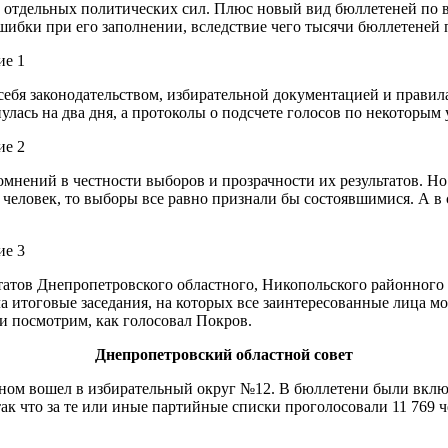
 отдельных политических сил. Плюс новый вид бюллетеней по в
шибки при его заполнении, вследствие чего тысячи бюллетеней
ебя законодательством, избирательной документацией и правил
лась на два дня, а протоколы о подсчете голосов по некоторым 
сомнений в честности выборов и прозрачности их результатов. 
 человек, то выборы все равно признали бы состоявшимися. А в с
татов Днепропетровского областного, Никопольского районного и
ла итоговые заседания, на которых все заинтересованные лица мо
и посмотрим, как голосовал Покров.
Днепропетровский областной совет
ном вошел в избирательный округ №12. В бюллетени были включ
к что за те или иные партийные списки проголосовали 11 769 че