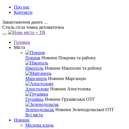
Про нас
Контакти
Завантаження даних ...
Стиль
сітла
темна
автоматична
Головна
Міста
Покров
Новини Покрова та району
Нікополь
Новини Нікополю та ройону
Марганець
Новини Марганцю
Апостолове
Новини Апостолова
Грушівка
Новини Грушівської ОТГ
Зеленодольськ
Новини Зеленодольської ОТГ
Всі міста
Новини
Місцева влада