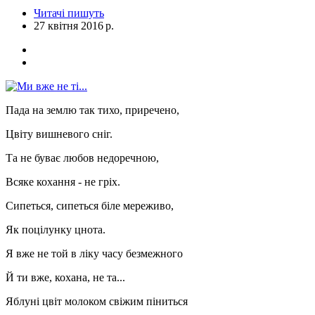
Читачі пишуть
27 квітня 2016 р.
Пада на землю так тихо, приречено,
Цвіту вишневого сніг.
Та не буває любов недоречною,
Всяке кохання - не гріх.
Сипеться, сипеться біле мереживо,
Як поцілунку цнота.
Я вже не той в ліку часу безмежного
Й ти вже, кохана, не та...
Яблуні цвіт молоком свіжим піниться