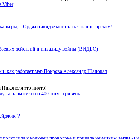
 Viber
 карьеры, а Орджоникидзе мог стать Солнцегорском!
у боевых действий и инвалиду войны (ВИДЕО)
ки: как работает мэр Покрова Александр Шаповал
я Никополя это ничто!
у та наркотики на 400 тисяч гривень
бейджик”?
подходила к колючей проволоке и кричала немецким детям «Гит