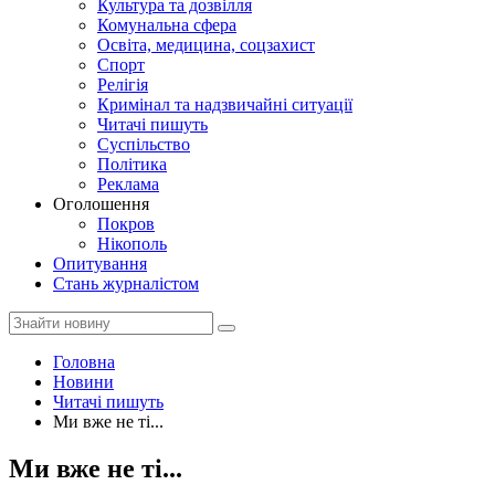
Культура та дозвілля
Комунальна сфера
Освіта, медицина, соцзахист
Спорт
Релігія
Кримінал та надзвичайні ситуації
Читачі пишуть
Суспільство
Політика
Реклама
Оголошення
Покров
Нікополь
Опитування
Стань журналістом
Головна
Новини
Читачі пишуть
Ми вже не ті...
Ми вже не ті...