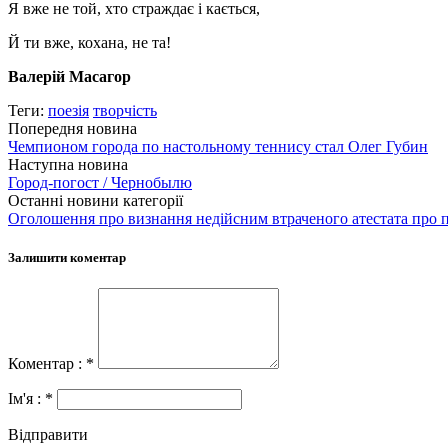
Я вже не той, хто страждає і кається,
Й ти вже, кохана, не та!
Валерій Масагор
Теги:
поезія
творчість
Попередня новина
Чемпионом города по настольному теннису стал Олег Губин
Наступна новина
Город-погост / Чернобылю
Останні новини категорії
Оголошення про визнання недійсним втраченого атестата про п
Залишити коментар
Коментар : *
Ім'я : *
Відправити