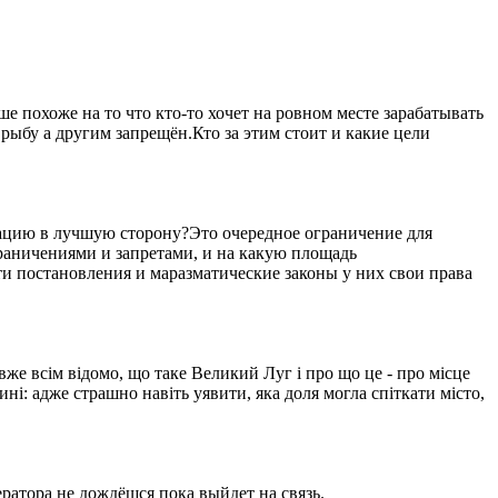
 похоже на то что кто-то хочет на ровном месте зарабатывать
рыбу а другим запрещён.Кто за этим стоит и какие цели
уацию в лучшую сторону?Это очередное ограничение для
ограничениями и запретами, и на какую площадь
ти постановления и маразматические законы у них свои права
вже всім відомо, що таке Великий Луг і про що це - про місце
ині: адже страшно навіть уявити, яка доля могла спіткати місто,
ратора не дождёшся пока выйдет на связь.