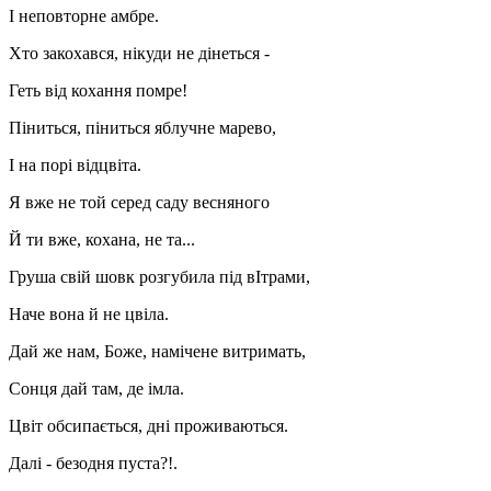
І неповторне амбре.
Хто закохався, нікуди не дінеться -
Геть від кохання помре!
Піниться, піниться яблучне марево,
І на порі відцвіта.
Я вже не той серед саду весняного
Й ти вже, кохана, не та...
Груша свій шовк розгубила під вІтрами,
Наче вона й не цвіла.
Дай же нам, Боже, намічене витримать,
Сонця дай там, де імла.
Цвіт обсипається, дні проживаються.
Далі - безодня пуста?!.