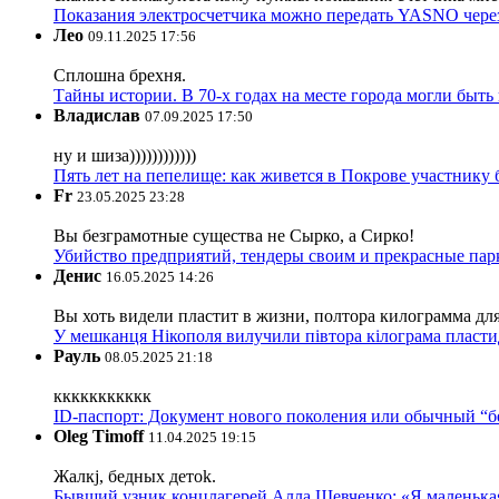
Показания электросчетчика можно передать YASNO через
Лео
09.11.2025 17:56
Сплошна брехня.
Тайны истории. В 70-х годах на месте города могли быть
Владислав
07.09.2025 17:50
ну и шиза))))))))))))
Пять лет на пепелище: как живется в Покрове участник
Fr
23.05.2025 23:28
Вы безграмотные существа не Сырко, а Сирко!
Убийство предприятий, тендеры своим и прекрасные пар
Денис
16.05.2025 14:26
Вы хоть видели пластит в жизни, полтора килограмма дл
У мешканця Нікополя вилучили півтора кілограма пластид
Рауль
08.05.2025 21:18
ккккккккккк
ID-паспорт: Документ нового поколения или обычный “
Oleg Timoff
11.04.2025 19:15
Жалкj, бедных детok.
Бывший узник концлагерей Алла Шевченко: «Я маленькая 