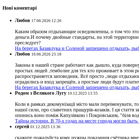
Нові коментарі
Любов
17.06.2026 12:26
Каким образом отдыхающие осведомленны, о том что это з
деньги.И почему двойные стандарты, на этой территории 
преследует?
На берегах Базавлука и Соленой запрещено отдыхать, рыб
Любов
16.06.2026 23:18
Законы в нашей стране работают как дышло, куда поверн
простых людей ,темболие для тех кто проживает в этом ри
распространяется заповедник. Всё просто ,люди отдыхающ
оградились и вход запрещён, а простые люди будут плати
На берегах Базавлука и Соленой запрещено отдыхать, рыб
Родом з Великого Лугу
10.12.2025 13:55
Коли в рамках декомунізації місто мали переіменувати, то
нашої сили, про славетних пращурів-козаків. І ця стаття з
опинись воно поміж Капулівкою і Покровським, "біля вод
Тайны истории. В 70-х годах на месте города могли быть
сергей
01.12.2025 13:36
скажите пожалуйста кому нужны показания счётчика мне и