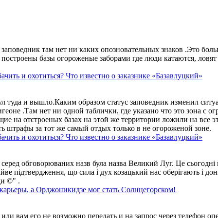
аповедник там нет ни каких опозновательных знаков .Это больше
построены базы огороженые заборами где люди катаются, ловят 
ачить и охотиться? Что известно о заказнике «Базавлуцкий»
ул туда и вышло.Каким образом статус заповедник изменил сит
геоне .Там нет ни одной таблички, где указано что это зона с 
ие на отстроеных базах на этой же территории ложили на все э
ть штрафы за тот же самый отдых только в не огороженой зоне.
ачить и охотиться? Что известно о заказнике «Базавлуцкий»
 серед обговорюваних назв була назва Великий Луг. Це сьогодні 
айве підтвердження, що сила і дух козацький нас оберігають і дон
и ©" .
 карьеры, а Орджоникидзе мог стать Солнцегорском!
ли вам его не возможно передать и на запрос через телефон опе