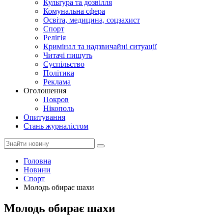
Культура та дозвілля
Комунальна сфера
Освіта, медицина, соцзахист
Спорт
Релігія
Кримінал та надзвичайні ситуації
Читачі пишуть
Суспільство
Політика
Реклама
Оголошення
Покров
Нікополь
Опитування
Стань журналістом
Головна
Новини
Спорт
Молодь обирає шахи
Молодь обирає шахи