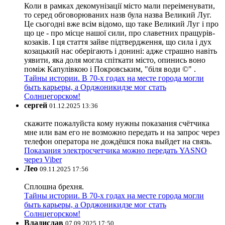
Коли в рамках декомунізації місто мали переіменувати,
то серед обговорюваних назв була назва Великий Луг.
Це сьогодні вже всім відомо, що таке Великий Луг і про
що це - про місце нашої сили, про славетних пращурів-
козаків. І ця стаття зайве підтвердження, що сила і дух
козацький нас оберігають і донині: адже страшно навіть
уявити, яка доля могла спіткати місто, опинись воно
поміж Капулівкою і Покровським, "біля води ©" .
Тайны истории. В 70-х годах на месте города могли
быть карьеры, а Орджоникидзе мог стать
Солнцегорском!
сергей
01.12.2025 13:36
скажите пожалуйста кому нужны показания счётчика
мне или вам его не возможно передать и на запрос через
телефон оператора не дождёшся пока выйдет на связь.
Показания электросчетчика можно передать YASNO
через Viber
Лео
09.11.2025 17:56
Сплошна брехня.
Тайны истории. В 70-х годах на месте города могли
быть карьеры, а Орджоникидзе мог стать
Солнцегорском!
Владислав
07.09.2025 17:50