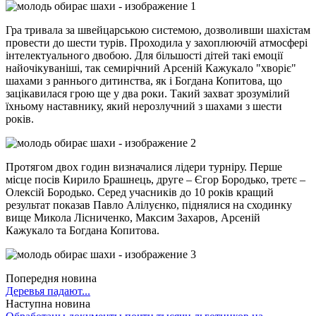
Гра тривала за швейцарською системою, дозволивши шахістам
провести до шести турів. Проходила у захоплюючій атмосфері
інтелектуального двобою. Для більшості дітей такі емоції
найочікуваніші, так семирічний Арсеній Кажукало "хворіє"
шахами з раннього дитинства, як і Богдана Копитова, що
зацікавилася грою ще у два роки. Такий захват зрозумілий
їхньому наставнику, який нерозлучний з шахами з шести
років.
Протягом двох годин визначалися лідери турніру. Перше
місце посів Кирило Брашнець, друге – Єгор Бородько, третє –
Олексій Бородько. Серед учасників до 10 років кращий
результат показав Павло Алілуєнко, піднялися на сходинку
вище Микола Лісниченко, Максим Захаров, Арсеній
Кажукало та Богдана Копитова.
Попередня новина
Деревья падают...
Наступна новина