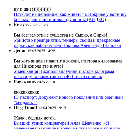
ну и шиза))))))))))))
Пять лет на пепелище: как живется в Покрове участнику
боевых действий и инвалиду войны (ВИДЕО)
Fr
23.05.2025 23:28
Вы безграмотные существа не Сырко, а Сирко!
Убийство предприятий, тендеры своим и прекрасные
парки: как работает мэр Покрова Александр Шаповал
Денис
16.05.2025 14:26
Вы хоть видели пластит в жизни, полтора килограмма
для Никополя это ничто!
У мешканця Нікополя вилучили півтора кілограма
пластиду та наркотики на 400 тисяч гривень
Рауль
08.05.2025 21:18
ккккккккккк
ID-паспорт: Документ нового поколения или обычный
“бейджик”?
Oleg Timoff
11.04.2025 19:15
Жалкj, бедных детok.
Бывший узник концлагерей Алла Шевченко: «Я
маленькая подходила к колючей проволоке и кричала