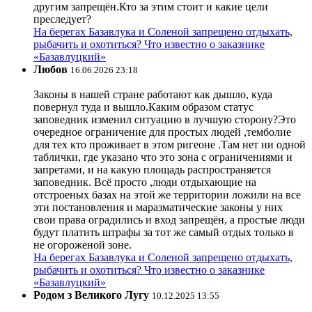
другим запрещён.Кто за этим стоит и какие цели
преследует?
На берегах Базавлука и Соленой запрещено отдыхать,
рыбачить и охотиться? Что известно о заказнике
«Базавлуцкий»
Любов
16.06.2026 23:18
Законы в нашей стране работают как дышло, куда
повернул туда и вышло.Каким образом статус
заповедник изменил ситуацию в лучшую сторону?Это
очередное ограничение для простых людей ,темболие
для тех кто проживает в этом ригеоне .Там нет ни одной
таблички, где указано что это зона с ограничениями и
запретами, и на какую площадь распространяется
заповедник. Всё просто ,люди отдыхающие на
отстроеных базах на этой же территории ложили на все
эти постановления и маразматические законы у них
свои права оградились и вход запрещён, а простые люди
будут платить штрафы за тот же самый отдых только в
не огороженой зоне.
На берегах Базавлука и Соленой запрещено отдыхать,
рыбачить и охотиться? Что известно о заказнике
«Базавлуцкий»
Родом з Великого Лугу
10.12.2025 13:55