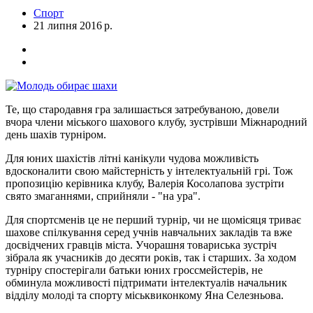
Спорт
21 липня 2016 р.
Те, що стародавня гра залишається затребуваною, довели
вчора члени міського шахового клубу, зустрівши Міжнародний
день шахів турніром.
Для юних шахістів літні канікули чудова можливість
вдосконалити свою майстерність у інтелектуальній грі. Тож
пропозицію керівника клубу, Валерія Косолапова зустріти
свято змаганнями, сприйняли - "на ура".
Для спортсменів це не перший турнір, чи не щомісяця триває
шахове спілкування серед учнів навчальних закладів та вже
досвідчених гравців міста. Учорашня товариська зустріч
зібрала як учасників до десяти років, так і старших. За ходом
турніру спостерігали батьки юних гроссмейстерів, не
обминула можливості підтримати інтелектуалів начальник
відділу молоді та спорту міськвиконкому Яна Селезньова.