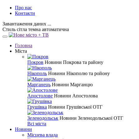
Про нас
Контакти
Завантаження даних ...
Стиль
сітла
темна
автоматична
Головна
Міста
Покров
Новини Покрова та району
Нікополь
Новини Нікополю та ройону
Марганець
Новини Марганцю
Апостолове
Новини Апостолова
Грушівка
Новини Грушівської ОТГ
Зеленодольськ
Новини Зеленодольської ОТГ
Всі міста
Новини
Місцева влада