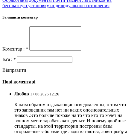
Обработаны документы почти тысячи льготников на
бесплатную установку индивидуального отопления
Залишити коментар
Коментар : *
Ім'я : *
Відправити
Нові коментарі
Любов
17.06.2026 12:26
Каким образом отдыхающие осведомленны, о том что
это заповедник там нет ни каких опозновательных
знаков .Это больше похоже на то что кто-то хочет на
ровном месте зарабатывать деньги.И почему двойные
стандарты, на этой территории построены базы
огороженые заборами где люди катаются, ловят рыбу а