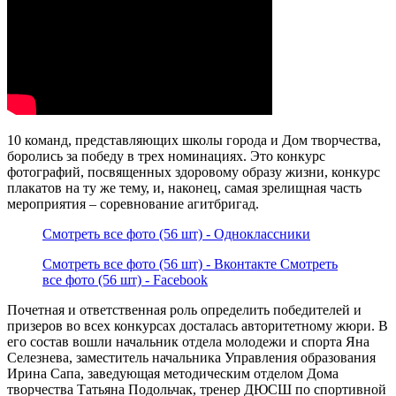
10 команд, представляющих школы города и Дом творчества,
боролись за победу в трех номинациях. Это конкурс
фотографий, посвященных здоровому образу жизни, конкурс
плакатов на ту же тему, и, наконец, самая зрелищная часть
мероприятия – соревнование агитбригад.
Смотреть все фото (56 шт) - Одноклассники
Смотреть все фото (56 шт) - Вконтакте
Смотреть
все фото (56 шт) - Facebook
Почетная и ответственная роль определить победителей и
призеров во всех конкурсах досталась авторитетному жюри. В
его состав вошли начальник отдела молодежи и спорта Яна
Селезнева, заместитель начальника Управления образования
Ирина Сапа, заведующая методическим отделом Дома
творчества Татьяна Подольчак, тренер ДЮСШ по спортивной