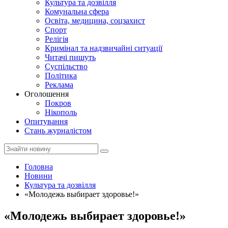
Культура та дозвілля
Комунальна сфера
Освіта, медицина, соцзахист
Спорт
Релігія
Кримінал та надзвичайні ситуації
Читачі пишуть
Суспільство
Політика
Реклама
Оголошення
Покров
Нікополь
Опитування
Стань журналістом
Головна
Новини
Культура та дозвілля
«Молодежь выбирает здоровье!»
«Молодежь выбирает здоровье!»