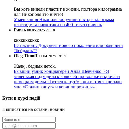
Вы хоть видели пластит в жизни, полтора килограмма
для Никополя это ничто!
У мешканця Нікополя вилучили півтора кілограма
пластиду та наркотики на 400 тисяч гривень
Рауль
08.05.2025 21:18
ккккккккккк
ID-паспорт: Документ нового поколения или обычный
“бейджик”?
Oleg Timoff
11.04.2025 19:15
Жалкj, бедных детok.
Бывший узник концлагерей Алла Шевченко: «Я
маленькая подходила к колючей проволоке и кричала
немецким детям «Гитлер капут!», они в ответ кричали
мне «Сталин капут» и корчили рожицы»
Бути в курсі подій
Підписатися на останні новини