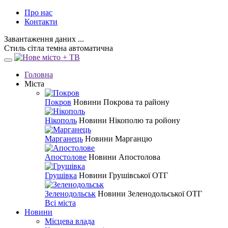
Про нас
Контакти
Завантаження даних ...
Стиль
сітла
темна
автоматична
Головна
Міста
Покров
Новини Покрова та району
Нікополь
Новини Нікополю та ройону
Марганець
Новини Марганцю
Апостолове
Новини Апостолова
Грушівка
Новини Грушівської ОТГ
Зеленодольськ
Новини Зеленодольської ОТГ
Всі міста
Новини
Місцева влада