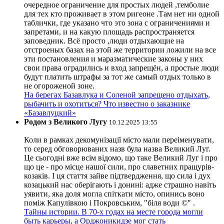
очередное ограничение для простых людей ,темболие
для тех кто проживает в этом ригеоне .Там нет ни одной
таблички, где указано что это зона с ограничениями и
запретами, и на какую площадь распространяется
заповедник. Всё просто ,люди отдыхающие на
отстроеных базах на этой же территории ложили на все
эти постановления и маразматические законы у них
свои права оградились и вход запрещён, а простые люди
будут платить штрафы за тот же самый отдых только в
не огороженой зоне.
На берегах Базавлука и Соленой запрещено отдыхать,
рыбачить и охотиться? Что известно о заказнике
«Базавлуцкий»
Родом з Великого Лугу
10.12.2025 13:55
Коли в рамках декомунізації місто мали переіменувати,
то серед обговорюваних назв була назва Великий Луг.
Це сьогодні вже всім відомо, що таке Великий Луг і про
що це - про місце нашої сили, про славетних пращурів-
козаків. І ця стаття зайве підтвердження, що сила і дух
козацький нас оберігають і донині: адже страшно навіть
уявити, яка доля могла спіткати місто, опинись воно
поміж Капулівкою і Покровським, "біля води ©" .
Тайны истории. В 70-х годах на месте города могли
быть карьеры, а Орджоникидзе мог стать