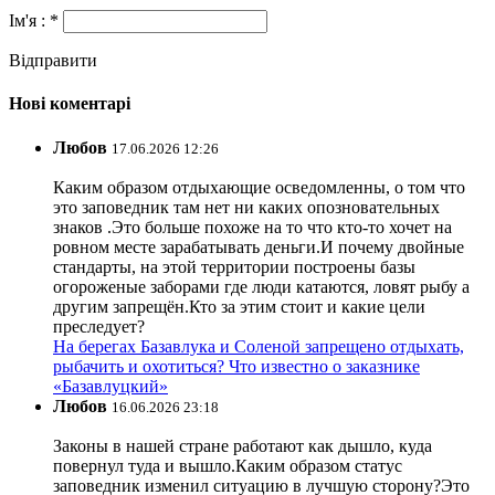
Ім'я : *
Відправити
Нові коментарі
Любов
17.06.2026 12:26
Каким образом отдыхающие осведомленны, о том что
это заповедник там нет ни каких опозновательных
знаков .Это больше похоже на то что кто-то хочет на
ровном месте зарабатывать деньги.И почему двойные
стандарты, на этой территории построены базы
огороженые заборами где люди катаются, ловят рыбу а
другим запрещён.Кто за этим стоит и какие цели
преследует?
На берегах Базавлука и Соленой запрещено отдыхать,
рыбачить и охотиться? Что известно о заказнике
«Базавлуцкий»
Любов
16.06.2026 23:18
Законы в нашей стране работают как дышло, куда
повернул туда и вышло.Каким образом статус
заповедник изменил ситуацию в лучшую сторону?Это