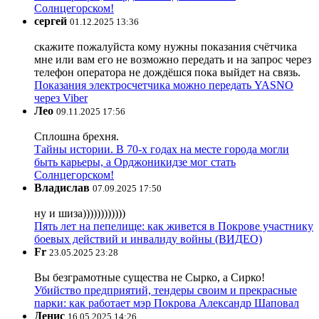
Солнцегорском!
сергей
01.12.2025 13:36
скажите пожалуйста кому нужны показания счётчика
мне или вам его не возможно передать и на запрос через
телефон оператора не дождёшся пока выйдет на связь.
Показания электросчетчика можно передать YASNO
через Viber
Лео
09.11.2025 17:56
Сплошна брехня.
Тайны истории. В 70-х годах на месте города могли
быть карьеры, а Орджоникидзе мог стать
Солнцегорском!
Владислав
07.09.2025 17:50
ну и шиза))))))))))))
Пять лет на пепелище: как живется в Покрове участнику
боевых действий и инвалиду войны (ВИДЕО)
Fr
23.05.2025 23:28
Вы безграмотные существа не Сырко, а Сирко!
Убийство предприятий, тендеры своим и прекрасные
парки: как работает мэр Покрова Александр Шаповал
Денис
16.05.2025 14:26