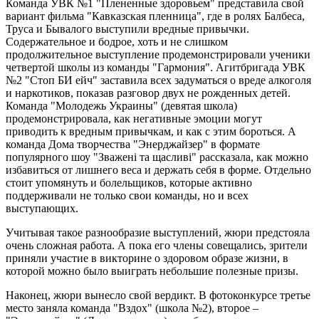
Команда УВК №1 "Плененные здоровьем" представила свой
вариант фильма "Кавказская пленница", где в ролях Балбеса,
Труса и Бывалого выступили вредные привычки.
Содержательное и бодрое, хоть и не слишком
продолжительное выступление продемонстрировали ученики
четвертой школы из команды "Гармония". Агитбригада УВК
№2 "Стоп БИ ейч" заставила всех задуматься о вреде алкоголя
и наркотиков, показав разговор двух не рожденных детей.
Команда "Молодежь Украины" (девятая школа)
продемонстрировала, как негативные эмоции могут
приводить к вредным привычкам, и как с этим бороться. А
команда Дома творчества "Энерджайзер" в формате
популярного шоу "Зважені та щасливі" рассказала, как можно
избавиться от лишнего веса и держать себя в форме. Отдельно
стоит упомянуть и болельщиков, которые активно
поддерживали не только свои команды, но и всех
выступающих.
Учитывая такое разнообразие выступлений, жюри предстояла
очень сложная работа. А пока его члены совещались, зрители
приняли участие в викторине о здоровом образе жизни, в
которой можно было выиграть небольшие полезные призы.
Наконец, жюри вынесло свой вердикт. В фотоконкурсе третье
место заняла команда "Вздох" (школа №2), второе –