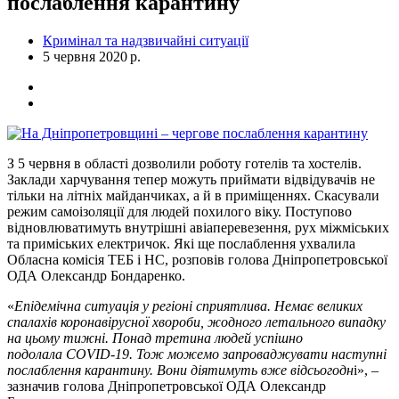
послаблення карантину
Кримінал та надзвичайні ситуації
5 червня 2020 р.
З 5 червня в області дозволили роботу готелів та хостелів.
Заклади харчування тепер можуть приймати відвідувачів не
тільки на літніх майданчиках, а й в приміщеннях. Скасували
режим самоізоляції для людей похилого віку. Поступово
відновлюватимуть внутрішні авіаперевезення, рух міжміських
та приміських електричок. Які ще послаблення ухвалила
Обласна комісія ТЕБ і НС, розповів голова Дніпропетровської
ОДА Олександр Бондаренко.
«
Епідемічна ситуація у регіоні сприятлива. Немає великих
спалахів коронавірусної хвороби, жодного летального випадку
на цьому тижні. Понад третина людей успішно
подолала COVID-19. Тож можемо запроваджувати наступні
послаблення карантину. Вони діятимуть вже відсьогодн
і», –
зазначив голова Дніпропетровської ОДА Олександр