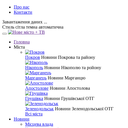
Про нас
Контакти
Завантаження даних ...
Стиль
сітла
темна
автоматична
Головна
Міста
Покров
Новини Покрова та району
Нікополь
Новини Нікополю та ройону
Марганець
Новини Марганцю
Апостолове
Новини Апостолова
Грушівка
Новини Грушівської ОТГ
Зеленодольськ
Новини Зеленодольської ОТГ
Всі міста
Новини
Місцева влада