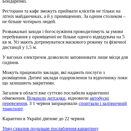
Бондаренко.
Ресторани та кафе зможуть приймати клієнтів не тільки на
літніх майданчиках, а й у приміщеннях. За одним столиком –
не більше чотирьох людей.
Розважальні заходи і богослужіння проводитимуть за умови
перебування у приміщенні не більше одного відвідувача на 5
кв м. Усі мають дотримуватися маскового режиму та фізичної
дистанції у 1,5 м.
У вагонах електричок дозволили заповнювати лише місця для
сидіння.
Можуть працювати заклади, які надають послуги з
розміщення. Дитячі заклади оздоровлення та відпочинку поки
що залишають закритими.
Загалом в області вже суттєво послабили карантинні
обмеження.
Відкрили дитсадки
, відновили
автобусні
перевезення
. З 1 червня запрацювали
спортзали і залізничний
транспорт
.
Карантин в Україні діятиме до 22 червня.
Уряд схвалив подальше послаблення карантину