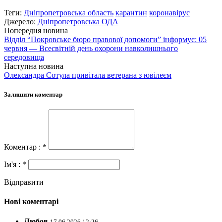
Теги:
Дніпропетровська область
карантин
коронавірус
Джерело:
Дніпропетровська ОДА
Попередня новина
Відділ “Покровське бюро правової допомоги” інформує: 05
червня — Всесвітній день охорони навколишнього
середовища
Наступна новина
Олександра Сотула привітала ветерана з ювілеєм
Залишити коментар
Коментар : *
Ім'я : *
Відправити
Нові коментарі
Любов
17.06.2026 12:26