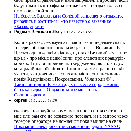
свои права оградились и вход запрещён, а простые люди
будут платить штрафы за тот же самый отдых только в
не огороженой зоне.
На берегах Базавлука и Соленой запрещено отдыхать,
рыбачить и охотиться? Что известно о заказнике
«Базавлуцкий»
Родом з Великого Лугу
10.12.2025 13:55
Коли в рамках декомунізації місто мали переіменувати,
то серед обговорюваних назв була назва Великий Луг.
Це сьогодні вже всім відомо, що таке Великий Луг і про
що це - про місце нашої сили, про славетних пращурів-
козаків. І ця стаття зайве підтвердження, що сила і дух
козацький нас оберігають і донині: адже страшно навіть
уявити, яка доля могла спіткати місто, опинись воно
поміж Капулівкою і Покровським, "біля води ©" .
Тайны истории. В 70-х годах на месте города могли
быть карьеры, а Орджоникидзе мог стать
Солнцегорском!
сергей
01.12.2025 13:36
скажите пожалуйста кому нужны показания счётчика
мне или вам его не возможно передать и на запрос через
телефон оператора не дождёшся пока выйдет на связь.
Показания электросчетчика можно передать YASNO