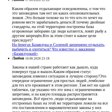
Каким образом отдыхающие осведомленны, о том что
это заповедник там нет ни каких опозновательных
знаков .Это больше похоже на то что кто-то хочет на
ровном месте зарабатывать деньги.И почему двойные
стандарты, на этой территории построены базы
огороженые заборами где люди катаются, ловят рыбу а
другим запрещён.Кто за этим стоит и какие цели
преследует?
На берегах Базавлука и Соленой запрещено отдыхать,
рыбачить и охотиться? Что известно о заказнике
«Базавлуцкий»
Любов
16.06.2026 23:18
Законы в нашей стране работают как дышло, куда
повернул туда и вышло.Каким образом статус
заповедник изменил ситуацию в лучшую сторону?Это
очередное ограничение для простых людей ,темболие
для тех кто проживает в этом ригеоне .Там нет ни одной
таблички, где указано что это зона с ограничениями и
запретами, и на какую площадь распространяется
заповедник. Всё просто ,люди отдыхающие на
отстроеных базах на этой же территории ложили на все
эти постановления и маразматические законы у них