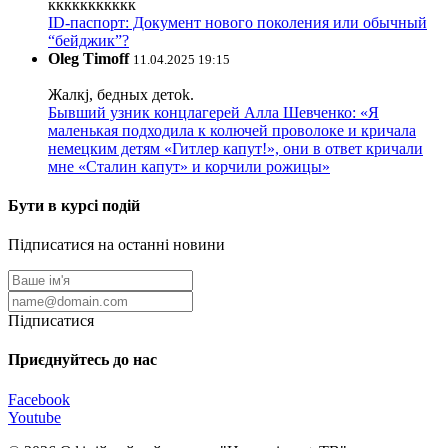
ккккккккккк
ID-паспорт: Документ нового поколения или обычный
“бейджик”?
Oleg Timoff
11.04.2025 19:15
Жалкj, бедных детok.
Бывший узник концлагерей Алла Шевченко: «Я
маленькая подходила к колючей проволоке и кричала
немецким детям «Гитлер капут!», они в ответ кричали
мне «Сталин капут» и корчили рожицы»
Бути в курсі подій
Підписатися на останні новини
Підписатися
Приєднуйтесь до нас
Facebook
Youtube