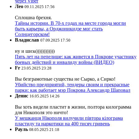
через Viber
Лео
09.11.2025 17:56
Сплошна брехня.
Тайны истории. В 70-х годах на месте города могли
быть карьеры, а Орджоникидзе мог стать
Солнцегорском!
Владислав
07.09.2025 17:50
ну и шиза))))))))))))
Пять лет на пепелище: как живется в Покрове участнику
боевых действий и инвалиду войны (ВИДЕО)
Fr
23.05.2025 23:28
Вы безграмотные существа не Сырко, а Сирко!
Убийство предприятий, тендеры своим и прекрасные
парки: как работает мэр Покрова Александр Шаповал
Денис
16.05.2025 14:26
Вы хоть видели пластит в жизни, полтора килограмма
для Никополя это ничто!
У мешканця Нікополя вилучили півтора кілограма
пластиду та наркотики на 400 тисяч гривень
Рауль
08.05.2025 21:18