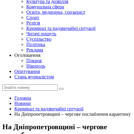
Культура та дозвілля
Комунальна сфера
Освіта, медицина, соцзахист
Спорт
Релігія
Кримінал та надзвичайні ситуації
Читачі пишуть
Суспільство
Політика
Реклама
Оголошення
Покров
Нікополь
Опитування
Стань журналістом
Головна
Новини
Кримінал та надзвичайні ситуації
На Дніпропетровщині – чергове послаблення карантину
На Дніпропетровщині – чергове