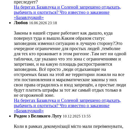
преследует?
На берегах Базавлука и Соленой запрещено отдыхать,
рыбачить и охотиться? Что известно о заказнике
«Базавлуцкий»
Любов
16.06.2026 23:18
Законы в нашей стране работают как дышло, куда
повернул туда и вышло.Каким образом статус
заповедник изменил ситуацию в лучшую сторону?Это
очередное ограничение для простых людей ,темболие
для тех кто проживает в этом ригеоне .Там нет ни одной
таблички, где указано что это зона с ограничениями и
запретами, и на какую площадь распространяется
заповедник. Всё просто ,люди отдыхающие на
отстроеных базах на этой же территории ложили на все
эти постановления и маразматические законы у них
свои права оградились и вход запрещён, а простые люди
будут платить штрафы за тот же самый отдых только в
не огороженой зоне.
На берегах Базавлука и Соленой запрещено отдыхать,
рыбачить и охотиться? Что известно о заказнике
«Базавлуцкий»
Родом з Великого Лугу
10.12.2025 13:55
Коли в рамках декомунізації місто мали переіменувати,