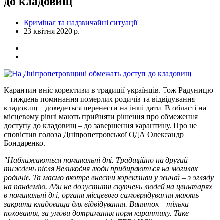
до кладовищ
Кримінал та надзвичайні ситуації
23 квітня 2020 р.
Карантин вніс корективи в традиції українців. Тож Радуницю
– тиждень поминання померлих родичів та відвідування
кладовищ – доведеться перенести на інші дати. В області на
місцевому рівні мають прийняти рішення про обмеження
доступу до кладовищ – до завершення карантину. Про це
сповістив голова Дніпропетровської ОДА Олександр
Бондаренко.
"Наближаються поминальні дні. Традиційно на другий
тиждень після Великодня люди прибираються на могилах
родичів. Та маємо вкотре внести корективи у звичаї – з огляду
на пандемію. Аби не допустити скупчень людей на цвинтарях
в поминальні дні, органи місцевого самоврядування мають
закрити кладовища для відвідування. Виняток – тільки
поховання, за умови дотримання норм карантину. Таке