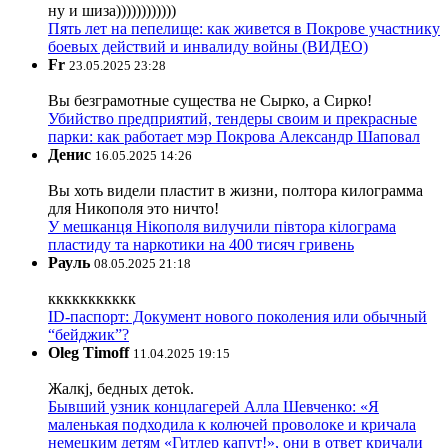
ну и шиза))))))))))))
Пять лет на пепелище: как живется в Покрове участнику
боевых действий и инвалиду войны (ВИДЕО)
Fr
23.05.2025 23:28
Вы безграмотные существа не Сырко, а Сирко!
Убийство предприятий, тендеры своим и прекрасные
парки: как работает мэр Покрова Александр Шаповал
Денис
16.05.2025 14:26
Вы хоть видели пластит в жизни, полтора килограмма
для Никополя это ничто!
У мешканця Нікополя вилучили півтора кілограма
пластиду та наркотики на 400 тисяч гривень
Рауль
08.05.2025 21:18
ккккккккккк
ID-паспорт: Документ нового поколения или обычный
“бейджик”?
Oleg Timoff
11.04.2025 19:15
Жалкj, бедных детok.
Бывший узник концлагерей Алла Шевченко: «Я
маленькая подходила к колючей проволоке и кричала
немецким детям «Гитлер капут!», они в ответ кричали