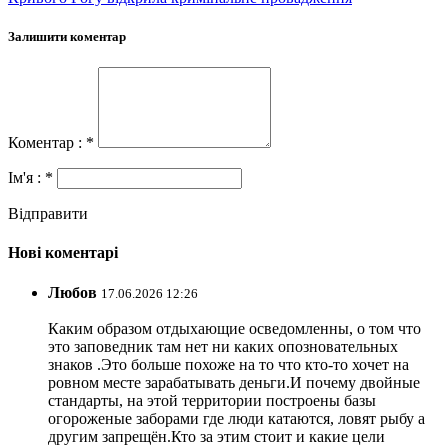
Залишити коментар
Коментар : *
Ім'я : *
Відправити
Нові коментарі
Любов
17.06.2026 12:26
Каким образом отдыхающие осведомленны, о том что
это заповедник там нет ни каких опозновательных
знаков .Это больше похоже на то что кто-то хочет на
ровном месте зарабатывать деньги.И почему двойные
стандарты, на этой территории построены базы
огороженые заборами где люди катаются, ловят рыбу а
другим запрещён.Кто за этим стоит и какие цели