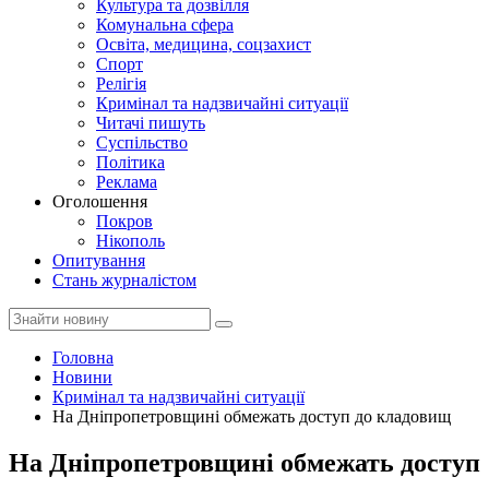
Культура та дозвілля
Комунальна сфера
Освіта, медицина, соцзахист
Спорт
Релігія
Кримінал та надзвичайні ситуації
Читачі пишуть
Суспільство
Політика
Реклама
Оголошення
Покров
Нікополь
Опитування
Стань журналістом
Головна
Новини
Кримінал та надзвичайні ситуації
На Дніпропетровщині обмежать доступ до кладовищ
На Дніпропетровщині обмежать доступ