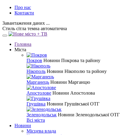
Про нас
Контакти
Завантаження даних ...
Стиль
сітла
темна
автоматична
Головна
Міста
Покров
Новини Покрова та району
Нікополь
Новини Нікополю та ройону
Марганець
Новини Марганцю
Апостолове
Новини Апостолова
Грушівка
Новини Грушівської ОТГ
Зеленодольськ
Новини Зеленодольської ОТГ
Всі міста
Новини
Місцева влада