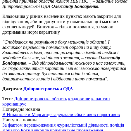
рішення прийняла обласна комісія ТЕБ і НС", – зазначив голова
Дніпропетровської ОДА
Олександр Бондаренко
.
Кладовища у різних населених пунктах мають закрити для
відвідування, аби не допустити у поминальні дні масових
скупчень людей. Виняток – тільки поховання, за умови
дотримання норм карантину.
"Сподіваюся на розуміння з боку мешканців області. І
закликаю: перенесіть поминальні обряди на іншу дату.
Залишайтеся вдома, просто розгорніть сімейний альбом і
згадайте близьких, які пішли з життя, – сказав
Олександр
Бондаренко
. – Від відповідальності кожного з нас залежить,
як скоро закінчиться карантин і ми всі зможемо повернутися
до звичного ритму. Зустрічатися один із одним,
дотримуватися звичаїв і віддавати шану померлим".
Джерело:
Дніпропетровська ОДА
Теги:
Дніпропетровська область
кладовище
карантин
коронавірус
Попередня новина
В Никополе и Марганце задержали сбытчиков наркотиков
Наступна новина
За фактом перешкоджання журналістській діяльності поліція
Кривого Рогу відкрила кримінальне провадження