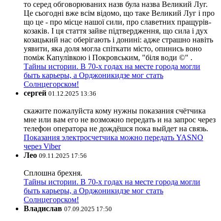
то серед обговорюваних назв була назва Великий Луг.
Це сьогодні вже всім відомо, що таке Великий Луг і про
що це - про місце нашої сили, про славетних пращурів-
козаків. І ця стаття зайве підтвердження, що сила і дух
козацький нас оберігають і донині: адже страшно навіть
уявити, яка доля могла спіткати місто, опинись воно
поміж Капулівкою і Покровським, "біля води ©" .
Тайны истории. В 70-х годах на месте города могли
быть карьеры, а Орджоникидзе мог стать
Солнцегорском!
сергей
01.12.2025 13:36
скажите пожалуйста кому нужны показания счётчика
мне или вам его не возможно передать и на запрос через
телефон оператора не дождёшся пока выйдет на связь.
Показания электросчетчика можно передать YASNO
через Viber
Лео
09.11.2025 17:56
Сплошна брехня.
Тайны истории. В 70-х годах на месте города могли
быть карьеры, а Орджоникидзе мог стать
Солнцегорском!
Владислав
07.09.2025 17:50