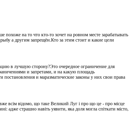
 похоже на то что кто-то хочет на ровном месте зарабатывать
рыбу а другим запрещён.Кто за этим стоит и какие цели
уацию в лучшую сторону?Это очередное ограничение для
ограничениями и запретами, и на какую площадь
ти постановления и маразматические законы у них свои права
вже всім відомо, що таке Великий Луг і про що це - про місце
ині: адже страшно навіть уявити, яка доля могла спіткати місто,