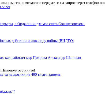
ли вам его не возможно передать и на запрос через телефон опе
 Viber
 карьеры, а Орджоникидзе мог стать Солнцегорском!
у боевых действий и инвалиду войны (ВИДЕО)
ки: как работает мэр Покрова Александр Шаповал
я Никополя это ничто!
у та наркотики на 400 тисяч гривень
бейджик”?