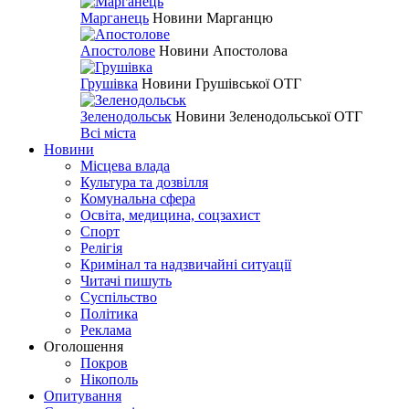
Марганець
Новини Марганцю
Апостолове
Новини Апостолова
Грушівка
Новини Грушівської ОТГ
Зеленодольськ
Новини Зеленодольської ОТГ
Всі міста
Новини
Місцева влада
Культура та дозвілля
Комунальна сфера
Освіта, медицина, соцзахист
Спорт
Релігія
Кримінал та надзвичайні ситуації
Читачі пишуть
Суспільство
Політика
Реклама
Оголошення
Покров
Нікополь
Опитування