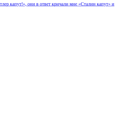
лер капут!», они в ответ кричали мне «Сталин капут» и