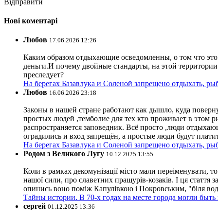
Відправити
Нові коментарі
Любов
17.06.2026 12:26
Каким образом отдыхающие осведомленны, о том что это з
деньги.И почему двойные стандарты, на этой территории 
преследует?
На берегах Базавлука и Соленой запрещено отдыхать, рыб
Любов
16.06.2026 23:18
Законы в нашей стране работают как дышло, куда поверн
простых людей ,темболие для тех кто проживает в этом ри
распространяется заповедник. Всё просто ,люди отдыхающ
оградились и вход запрещён, а простые люди будут плати
На берегах Базавлука и Соленой запрещено отдыхать, рыб
Родом з Великого Лугу
10.12.2025 13:55
Коли в рамках декомунізації місто мали переіменувати, то
нашої сили, про славетних пращурів-козаків. І ця стаття з
опинись воно поміж Капулівкою і Покровським, "біля вод
Тайны истории. В 70-х годах на месте города могли быть
сергей
01.12.2025 13:36