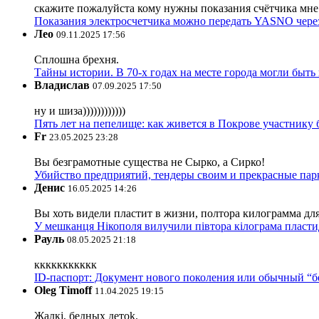
скажите пожалуйста кому нужны показания счётчика мне и
Показания электросчетчика можно передать YASNO через
Лео
09.11.2025 17:56
Сплошна брехня.
Тайны истории. В 70-х годах на месте города могли быть
Владислав
07.09.2025 17:50
ну и шиза))))))))))))
Пять лет на пепелище: как живется в Покрове участник
Fr
23.05.2025 23:28
Вы безграмотные существа не Сырко, а Сирко!
Убийство предприятий, тендеры своим и прекрасные пар
Денис
16.05.2025 14:26
Вы хоть видели пластит в жизни, полтора килограмма дл
У мешканця Нікополя вилучили півтора кілограма пластид
Рауль
08.05.2025 21:18
ккккккккккк
ID-паспорт: Документ нового поколения или обычный “
Oleg Timoff
11.04.2025 19:15
Жалкj, бедных детok.