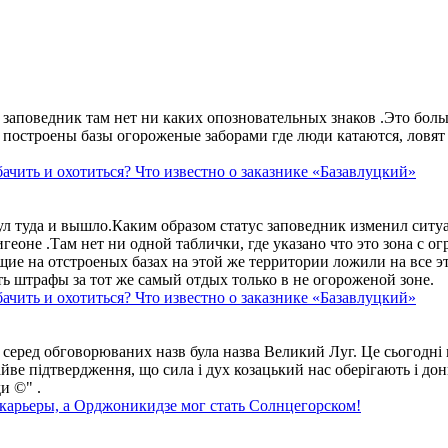
аповедник там нет ни каких опозновательных знаков .Это больше
построены базы огороженые заборами где люди катаются, ловят 
ачить и охотиться? Что известно о заказнике «Базавлуцкий»
ул туда и вышло.Каким образом статус заповедник изменил сит
геоне .Там нет ни одной таблички, где указано что это зона с 
ие на отстроеных базах на этой же территории ложили на все э
ть штрафы за тот же самый отдых только в не огороженой зоне.
ачить и охотиться? Что известно о заказнике «Базавлуцкий»
 серед обговорюваних назв була назва Великий Луг. Це сьогодні 
айве підтвердження, що сила і дух козацький нас оберігають і дон
и ©" .
 карьеры, а Орджоникидзе мог стать Солнцегорском!