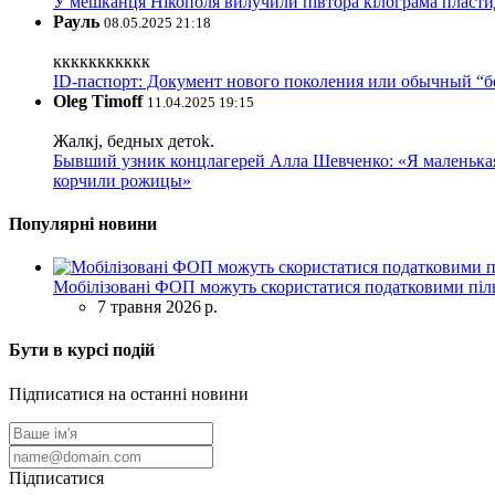
У мешканця Нікополя вилучили півтора кілограма пластид
Рауль
08.05.2025 21:18
ккккккккккк
ID-паспорт: Документ нового поколения или обычный “
Oleg Timoff
11.04.2025 19:15
Жалкj, бедных детok.
Бывший узник концлагерей Алла Шевченко: «Я маленькая 
корчили рожицы»
Популярні новини
Мобілізовані ФОП можуть скористатися податковими піль
7 травня 2026 р.
Бути в курсі подій
Підписатися на останні новини
Підписатися