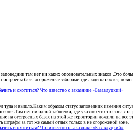
аповедник там нет ни каких опозновательных знаков .Это больше
построены базы огороженые заборами где люди катаются, ловят 
ачить и охотиться? Что известно о заказнике «Базавлуцкий»
ул туда и вышло.Каким образом статус заповедник изменил сит
геоне .Там нет ни одной таблички, где указано что это зона с 
ие на отстроеных базах на этой же территории ложили на все э
ть штрафы за тот же самый отдых только в не огороженой зоне.
ачить и охотиться? Что известно о заказнике «Базавлуцкий»