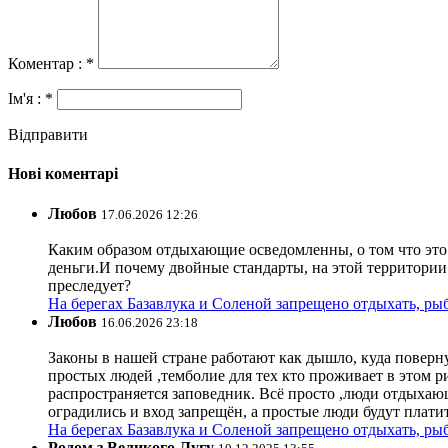
Коментар : *
Ім'я : *
Відправити
Нові коментарі
Любов
17.06.2026 12:26
Каким образом отдыхающие осведомленны, о том что это з
деньги.И почему двойные стандарты, на этой территории 
преследует?
На берегах Базавлука и Соленой запрещено отдыхать, рыб
Любов
16.06.2026 23:18
Законы в нашей стране работают как дышло, куда поверн
простых людей ,темболие для тех кто проживает в этом ри
распространяется заповедник. Всё просто ,люди отдыхающ
оградились и вход запрещён, а простые люди будут плати
На берегах Базавлука и Соленой запрещено отдыхать, рыб
Родом з Великого Лугу