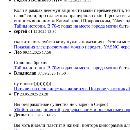
10.12.2025 13:55
Коли в рамках декомунізації місто мали переіменувати, то
нашої сили, про славетних пращурів-козаків. І ця стаття з
опинись воно поміж Капулівкою і Покровським, "біля вод
Тайны истории. В 70-х годах на месте города могли быть
сергей
01.12.2025 13:36
скажите пожалуйста кому нужны показания счётчика мне и
Показания электросчетчика можно передать YASNO через
Лео
09.11.2025 17:56
Сплошна брехня.
Тайны истории. В 70-х годах на месте города могли быть
Владислав
07.09.2025 17:50
ну и шиза))))))))))))
Пять лет на пепелище: как живется в Покрове участник
Fr
23.05.2025 23:28
Вы безграмотные существа не Сырко, а Сирко!
Убийство предприятий, тендеры своим и прекрасные пар
Денис
16.05.2025 14:26
Вы хоть видели пластит в жизни, полтора килограмма дл