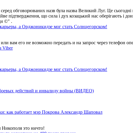
 серед обговорюваних назв була назва Великий Луг. Це сьогодні 
айве підтвердження, що сила і дух козацький нас оберігають і дон
и ©" .
 карьеры, а Орджоникидзе мог стать Солнцегорском!
ли вам его не возможно передать и на запрос через телефон опе
 Viber
 карьеры, а Орджоникидзе мог стать Солнцегорском!
у боевых действий и инвалиду войны (ВИДЕО)
ки: как работает мэр Покрова Александр Шаповал
я Никополя это ничто!