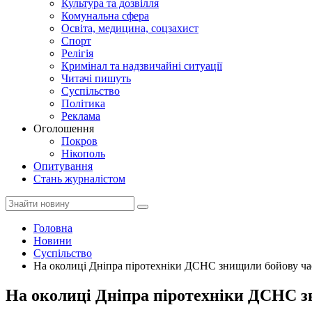
Культура та дозвілля
Комунальна сфера
Освіта, медицина, соцзахист
Спорт
Релігія
Кримінал та надзвичайні ситуації
Читачі пишуть
Суспільство
Політика
Реклама
Оголошення
Покров
Нікополь
Опитування
Стань журналістом
Головна
Новини
Суспільство
На околицi Днiпра піротехніки ДСНС знищили бойову ча
На околицi Днiпра піротехніки ДСНС з