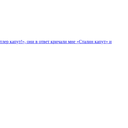
лер капут!», они в ответ кричали мне «Сталин капут» и