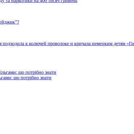
у та наркотики на 400 тисяч гривень
бейджик”?
подходила к колючей проволоке и кричала немецким детям «Гит
гами: що потрібно знати