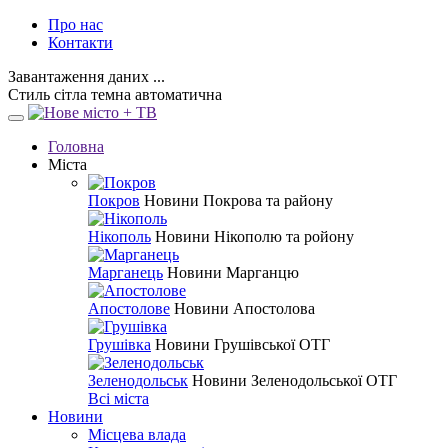
Про нас
Контакти
Завантаження даних ...
Стиль
сітла
темна
автоматична
Головна
Міста
Покров
Новини Покрова та району
Нікополь
Новини Нікополю та ройону
Марганець
Новини Марганцю
Апостолове
Новини Апостолова
Грушівка
Новини Грушівської ОТГ
Зеленодольськ
Новини Зеленодольської ОТГ
Всі міста
Новини
Місцева влада