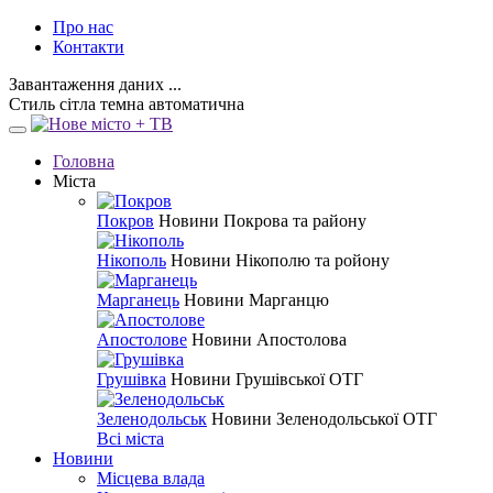
Про нас
Контакти
Завантаження даних ...
Стиль
сітла
темна
автоматична
Головна
Міста
Покров
Новини Покрова та району
Нікополь
Новини Нікополю та ройону
Марганець
Новини Марганцю
Апостолове
Новини Апостолова
Грушівка
Новини Грушівської ОТГ
Зеленодольськ
Новини Зеленодольської ОТГ
Всі міста
Новини
Місцева влада