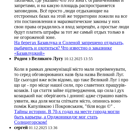
таблички, где указано что это зона с ограничениями и
запретами, и на какую площадь распространяется
заповедник. Всё просто ,люди отдыхающие на
отстроеных базах на этой же территории ложили на все
эти постановления и маразматические законы у них
свои права оградились и вход запрещён, а простые люди
будут платить штрафы за тот же самый отдых только в
не огороженой зоне.
На берегах Базавлука и Соленой запрещено отдыхать,
рыбачить и охотиться? Что известно о заказнике
«Базавлуцкий»
Родом з Великого Лугу
10.12.2025 13:55
Коли в рамках декомунізації місто мали переіменувати,
то серед обговорюваних назв була назва Великий Луг.
Це сьогодні вже всім відомо, що таке Великий Луг і про
що це - про місце нашої сили, про славетних пращурів-
козаків. І ця стаття зайве підтвердження, що сила і дух
козацький нас оберігають і донині: адже страшно навіть
уявити, яка доля могла спіткати місто, опинись воно
поміж Капулівкою і Покровським, "біля води ©" .
Тайны истории. В 70-х годах на месте города могли
быть карьеры, а Орджоникидзе мог стать
Солнцегорском!
сергей
01.12.2025 13:36