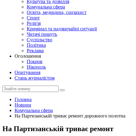
Культура та дозвілля
Комунальна сфера
Освіта, медицина, соцзахист
Спорт
Релігія
Кримінал та надзвичайні ситуації
Читачі пишуть
Суспільство
Політика
Реклама
Оголошення
Покров
Нікополь
Опитування
Стань журналістом
Головна
Новини
Комунальна сфера
На Партизанській триває ремонт дорожного полотна
На Партизанській триває ремонт