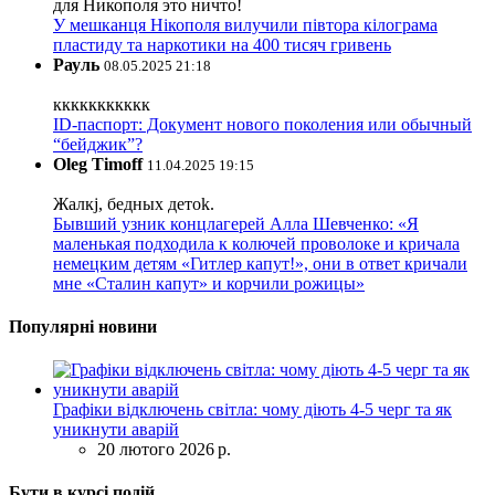
для Никополя это ничто!
У мешканця Нікополя вилучили півтора кілограма
пластиду та наркотики на 400 тисяч гривень
Рауль
08.05.2025 21:18
ккккккккккк
ID-паспорт: Документ нового поколения или обычный
“бейджик”?
Oleg Timoff
11.04.2025 19:15
Жалкj, бедных детok.
Бывший узник концлагерей Алла Шевченко: «Я
маленькая подходила к колючей проволоке и кричала
немецким детям «Гитлер капут!», они в ответ кричали
мне «Сталин капут» и корчили рожицы»
Популярні новини
Графіки відключень світла: чому діють 4-5 черг та як
уникнути аварій
20 лютого 2026 р.
Бути в курсі подій