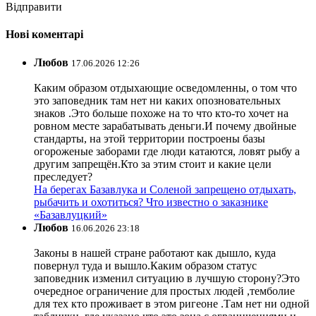
Відправити
Нові коментарі
Любов
17.06.2026 12:26
Каким образом отдыхающие осведомленны, о том что
это заповедник там нет ни каких опозновательных
знаков .Это больше похоже на то что кто-то хочет на
ровном месте зарабатывать деньги.И почему двойные
стандарты, на этой территории построены базы
огороженые заборами где люди катаются, ловят рыбу а
другим запрещён.Кто за этим стоит и какие цели
преследует?
На берегах Базавлука и Соленой запрещено отдыхать,
рыбачить и охотиться? Что известно о заказнике
«Базавлуцкий»
Любов
16.06.2026 23:18
Законы в нашей стране работают как дышло, куда
повернул туда и вышло.Каким образом статус
заповедник изменил ситуацию в лучшую сторону?Это
очередное ограничение для простых людей ,темболие
для тех кто проживает в этом ригеоне .Там нет ни одной