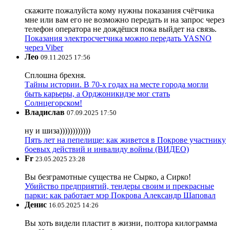
скажите пожалуйста кому нужны показания счётчика
мне или вам его не возможно передать и на запрос через
телефон оператора не дождёшся пока выйдет на связь.
Показания электросчетчика можно передать YASNO
через Viber
Лео
09.11.2025 17:56
Сплошна брехня.
Тайны истории. В 70-х годах на месте города могли
быть карьеры, а Орджоникидзе мог стать
Солнцегорском!
Владислав
07.09.2025 17:50
ну и шиза))))))))))))
Пять лет на пепелище: как живется в Покрове участнику
боевых действий и инвалиду войны (ВИДЕО)
Fr
23.05.2025 23:28
Вы безграмотные существа не Сырко, а Сирко!
Убийство предприятий, тендеры своим и прекрасные
парки: как работает мэр Покрова Александр Шаповал
Денис
16.05.2025 14:26
Вы хоть видели пластит в жизни, полтора килограмма