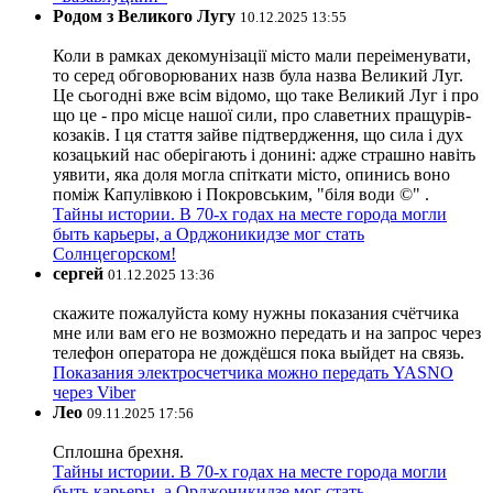
Родом з Великого Лугу
10.12.2025 13:55
Коли в рамках декомунізації місто мали переіменувати,
то серед обговорюваних назв була назва Великий Луг.
Це сьогодні вже всім відомо, що таке Великий Луг і про
що це - про місце нашої сили, про славетних пращурів-
козаків. І ця стаття зайве підтвердження, що сила і дух
козацький нас оберігають і донині: адже страшно навіть
уявити, яка доля могла спіткати місто, опинись воно
поміж Капулівкою і Покровським, "біля води ©" .
Тайны истории. В 70-х годах на месте города могли
быть карьеры, а Орджоникидзе мог стать
Солнцегорском!
сергей
01.12.2025 13:36
скажите пожалуйста кому нужны показания счётчика
мне или вам его не возможно передать и на запрос через
телефон оператора не дождёшся пока выйдет на связь.
Показания электросчетчика можно передать YASNO
через Viber
Лео
09.11.2025 17:56
Сплошна брехня.
Тайны истории. В 70-х годах на месте города могли
быть карьеры, а Орджоникидзе мог стать