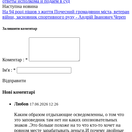
ответы исполкома и подаем в суд
Наступна новина
На 94 році пішов з життя Почесний громадянин міста, ветеран
війни, засновник спортивного руху - Андрій Іванович Череп
Залишити коментар
Коментар : *
Ім'я : *
Відправити
Нові коментарі
Любов
17.06.2026 12:26
Каким образом отдыхающие осведомленны, о том что
это заповедник там нет ни каких опозновательных
знаков .Это больше похоже на то что кто-то хочет на
ровном месте зарабатывать деньги.И почему двойные