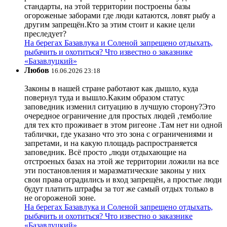
стандарты, на этой территории построены базы
огороженые заборами где люди катаются, ловят рыбу а
другим запрещён.Кто за этим стоит и какие цели
преследует?
На берегах Базавлука и Соленой запрещено отдыхать,
рыбачить и охотиться? Что известно о заказнике
«Базавлуцкий»
Любов
16.06.2026 23:18
Законы в нашей стране работают как дышло, куда
повернул туда и вышло.Каким образом статус
заповедник изменил ситуацию в лучшую сторону?Это
очередное ограничение для простых людей ,темболие
для тех кто проживает в этом ригеоне .Там нет ни одной
таблички, где указано что это зона с ограничениями и
запретами, и на какую площадь распространяется
заповедник. Всё просто ,люди отдыхающие на
отстроеных базах на этой же территории ложили на все
эти постановления и маразматические законы у них
свои права оградились и вход запрещён, а простые люди
будут платить штрафы за тот же самый отдых только в
не огороженой зоне.
На берегах Базавлука и Соленой запрещено отдыхать,
рыбачить и охотиться? Что известно о заказнике
«Базавлуцкий»