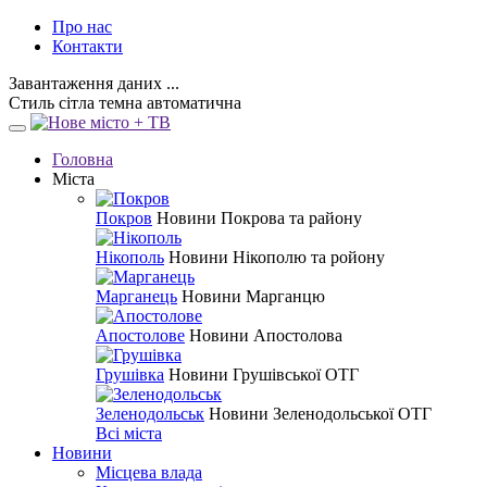
Про нас
Контакти
Завантаження даних ...
Стиль
сітла
темна
автоматична
Головна
Міста
Покров
Новини Покрова та району
Нікополь
Новини Нікополю та ройону
Марганець
Новини Марганцю
Апостолове
Новини Апостолова
Грушівка
Новини Грушівської ОТГ
Зеленодольськ
Новини Зеленодольської ОТГ
Всі міста
Новини
Місцева влада