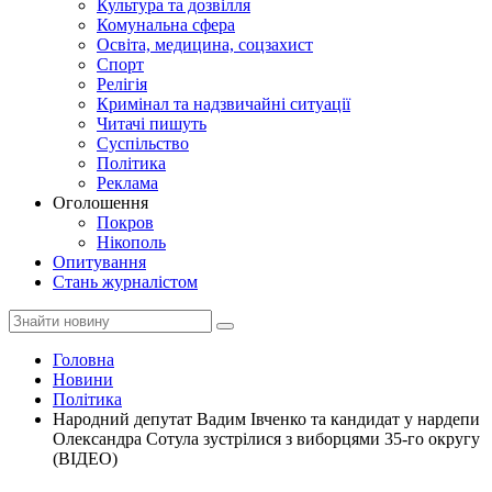
Культура та дозвілля
Комунальна сфера
Освіта, медицина, соцзахист
Спорт
Релігія
Кримінал та надзвичайні ситуації
Читачі пишуть
Суспільство
Політика
Реклама
Оголошення
Покров
Нікополь
Опитування
Стань журналістом
Головна
Новини
Політика
Народний депутат Вадим Івченко та кандидат у нардепи
Олександра Сотула зустрілися з виборцями 35-го округу
(ВІДЕО)