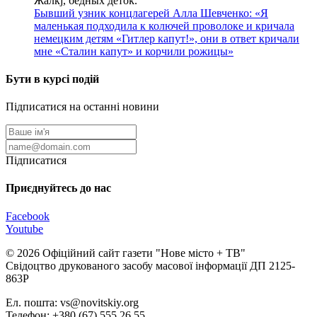
Жалкj, бедных детok.
Бывший узник концлагерей Алла Шевченко: «Я
маленькая подходила к колючей проволоке и кричала
немецким детям «Гитлер капут!», они в ответ кричали
мне «Сталин капут» и корчили рожицы»
Бути в курсі подій
Підписатися на останні новини
Підписатися
Приєднуйтесь до нас
Facebook
Youtube
© 2026 Офіційний сайт газети "Нове мiсто + ТВ"
Свідоцтво друкованого засобу масової інформації ДП 2125-
863Р
Ел. пошта: vs@novitskiy.org
Телефон: +380 (67) 555 26 55