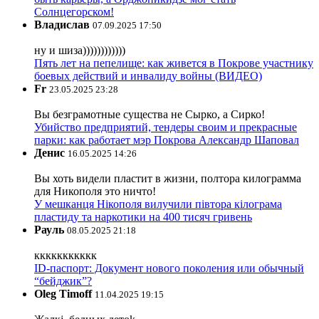
Солнцегорском!
Владислав
07.09.2025 17:50
ну и шиза))))))))))))
Пять лет на пепелище: как живется в Покрове участнику
боевых действий и инвалиду войны (ВИДЕО)
Fr
23.05.2025 23:28
Вы безграмотные существа не Сырко, а Сирко!
Убийство предприятий, тендеры своим и прекрасные
парки: как работает мэр Покрова Александр Шаповал
Денис
16.05.2025 14:26
Вы хоть видели пластит в жизни, полтора килограмма
для Никополя это ничто!
У мешканця Нікополя вилучили півтора кілограма
пластиду та наркотики на 400 тисяч гривень
Рауль
08.05.2025 21:18
ккккккккккк
ID-паспорт: Документ нового поколения или обычный
“бейджик”?
Oleg Timoff
11.04.2025 19:15