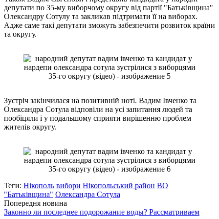
депутати по 35-му виборчому округу від партії "Батьківщина"
Олександру Сотулу та закликав підтримати її на виборах.
Адже саме такі депутати зможуть забезпечити розвиток країни
та округу.
Зустріч закінчилася на позитивній ноті. Вадим Івченко та
Олександра Сотула відповіли на усі запитання людей та
пообіцяли і у подальшому сприяти вирішенню проблем
жителів округу.
Теги:
Нікополь
вибори
Нікопольський район
ВО
"Батьківщина"
Олександра Сотула
Попередня новина
Законно ли последнее подорожание воды? Рассматриваем