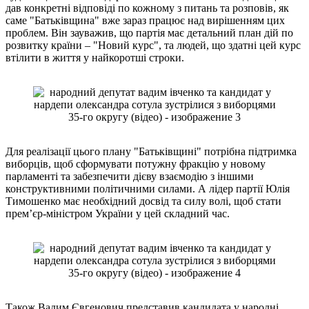
дав конкретні відповіді по кожному з питань та розповів, як
саме "Батьківщина" вже зараз працює над вирішенням цих
проблем. Він зауважив, що партія має детальний план дій по
розвитку країни – "Новий курс", та людей, що здатні цей курс
втілити в життя у найкоротші строки.
Для реалізації цього плану "Батьківщині" потрібна підтримка
виборців, щоб сформувати потужну фракцію у новому
парламенті та забезпечити дієву взаємодію з іншими
конструктивними політичними силами. А лідер партії Юлія
Тимошенко має необхідний досвід та силу волі, щоб стати
прем’єр-міністром України у цей складний час.
Також Вадим Євгенович представив кандидата у народні