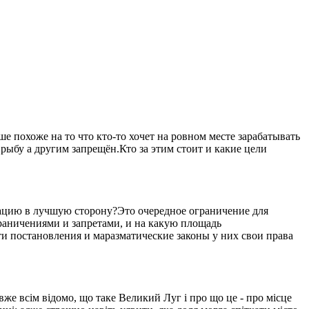
 похоже на то что кто-то хочет на ровном месте зарабатывать
рыбу а другим запрещён.Кто за этим стоит и какие цели
уацию в лучшую сторону?Это очередное ограничение для
ограничениями и запретами, и на какую площадь
ти постановления и маразматические законы у них свои права
вже всім відомо, що таке Великий Луг і про що це - про місце