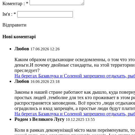
Коментар : *
Ім'я : *
Відправити
Нові коментарі
Любов
17.06.2026 12:26
Каким образом отдыхающие осведомленны, о том что это з
деньги.И почему двойные стандарты, на этой территории 
преследует?
На берегах Базавлука и Соленой запрещено отдыхать, рыб
Любов
16.06.2026 23:18
Законы в нашей стране работают как дышло, куда поверн
простых людей ,темболие для тех кто проживает в этом ри
распространяется заповедник. Всё просто ,люди отдыхающ
оградились и вход запрещён, а простые люди будут плати
На берегах Базавлука и Соленой запрещено отдыхать, рыб
Родом з Великого Лугу
10.12.2025 13:55
Коли в рамках декомунізації місто мали переіменувати, то