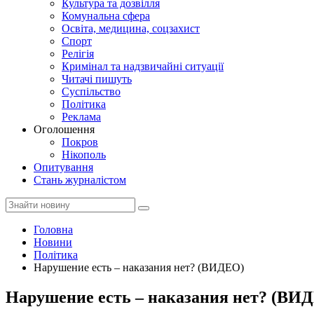
Культура та дозвілля
Комунальна сфера
Освіта, медицина, соцзахист
Спорт
Релігія
Кримінал та надзвичайні ситуації
Читачі пишуть
Суспільство
Політика
Реклама
Оголошення
Покров
Нікополь
Опитування
Стань журналістом
Головна
Новини
Політика
Нарушение есть – наказания нет? (ВИДЕО)
Нарушение есть – наказания нет? (ВИ