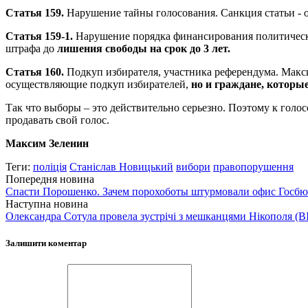
Статья 159.
Нарушение тайны голосования. Санкция статьи - 
Статья 159-1.
Нарушение порядка финансирования политическо
штрафа до
лишения свободы на срок до 3 лет.
Статья 160.
Подкуп избирателя, участника референдума. Макс
осуществляющие подкуп избирателей,
но и граждане, которые
Так что выборы – это действительно серьезно. Поэтому к голос
продавать свой голос.
Максим Зеленин
Теги:
поліція
Станіслав Новицький
вибори
правопорушення
Попередня новина
Спасти Порошенко. Зачем порохоботы штурмовали офис Госбю
Наступна новина
Олександра Сотула провела зустрічі з мешканцями Нікополя (
Залишити коментар