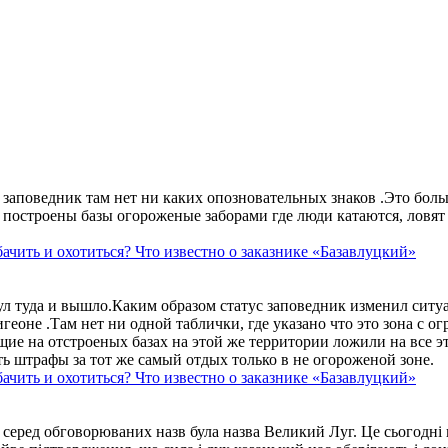
аповедник там нет ни каких опозновательных знаков .Это больше
построены базы огороженые заборами где люди катаются, ловят 
ачить и охотиться? Что известно о заказнике «Базавлуцкий»
ул туда и вышло.Каким образом статус заповедник изменил сит
геоне .Там нет ни одной таблички, где указано что это зона с 
ие на отстроеных базах на этой же территории ложили на все э
ть штрафы за тот же самый отдых только в не огороженой зоне.
ачить и охотиться? Что известно о заказнике «Базавлуцкий»
 серед обговорюваних назв була назва Великий Луг. Це сьогодні 