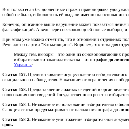
Вот только если бы доблестные стражи правопорядка удосужили
собой не было, и бюллетень ей выдали именно на основании з
Конечно, описанное выше нарушение может показаться незначи
фальсификаций. А ведь через несколько дней новые выборы, и 
При этом уже можно отметить, что в отношении отдельных пол
Речь идет о партии "Батькивщина". Впрочем, это тема для отде
Между тем, выборы – это один из основополагающих проц
избирательного законодательства – от штрафов
до лишени
Украины
:
Статья 157.
Препятствование осуществлению избирательного п
официального наблюдателя. Наказание: от ограничения свободы
Статья 158.
Предоставление ложных сведений в орган ведения
голосования или сведений Государственного реестра избирател
Статья 158-1.
Незаконное использование избирательного бюлле
Санкция статьи предусматривает от наложения штрафа до
лише
Статья 158-2.
Незаконное уничтожение избирательной докумен
срок.