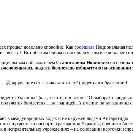
одах прошел довольно спокойно. Как
сообщила
Национальная пол
е – всего 1. Вот об этом одном и поговорим, там все довольно и
официальным наблюдателем
Станиславом Новицким
на избират
распорядилась выдать бюллетень избирателю на основании 
зидента Украины" (как, кстати, и в законе "О выборах народных
 получения бюллетеня… за границей. А именно на заграничных и
ет в международных водах и не окружен льдами Антарктиды – о
ании внутреннего паспорта гражданина Украины, военного биле
 в исправительных учреждениях – на основании карточки (спра