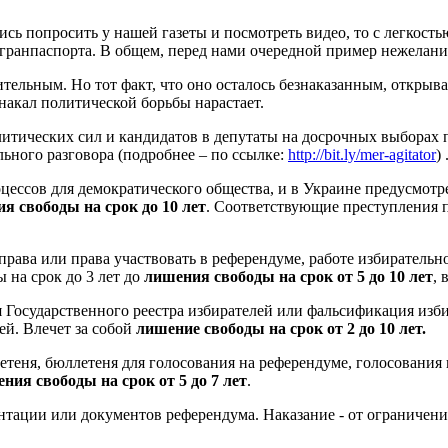
сь попросить у нашей газеты и посмотреть видео, то с легкост
агранпаспорта. В общем, перед нами очередной пример нежелани
тельным. Но тот факт, что оно осталось безнаказанным, открыв
накал политической борьбы нарастает.
итических сил и кандидатов в депутаты на досрочных выборах 
льного разговора (подробнее – по ссылке:
http://bit.ly/mer-agitator
)
ессов для демократического общества, и в Украине предусмотре
я свободы на срок до 10 лет
. Соответствующие преступления п
рава или права участвовать в референдуме, работе избирательн
 на срок до 3 лет до
лишения свободы на срок от 5 до 10 лет
, 
 Государственного реестра избирателей или фальсификация изб
ей. Влечет за собой
лишение свободы на срок от 2 до 10 лет.
теня, бюллетеня для голосования на референдуме, голосования и
ния свободы на срок от 5 до 7 лет
.
тации или документов референдума. Наказание - от ограничени