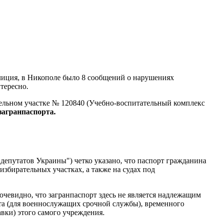
иция, в Никополе было 8 сообщений о нарушениях
нтересно.
ельном участке № 120840 (Учебно-воспитательный комплекс
загранпаспорта.
 депутатов Украины") четко указано, что паспорт гражданина
збирательных участках, а также на судах под
чевидно, что загранпаспорт здесь не является надлежащим
та (для военнослужащих срочной службы), временного
вки) этого самого учреждения.