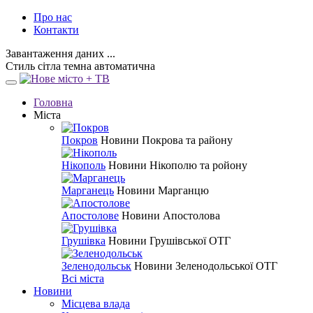
Про нас
Контакти
Завантаження даних ...
Стиль
сітла
темна
автоматична
Головна
Міста
Покров
Новини Покрова та району
Нікополь
Новини Нікополю та ройону
Марганець
Новини Марганцю
Апостолове
Новини Апостолова
Грушівка
Новини Грушівської ОТГ
Зеленодольськ
Новини Зеленодольської ОТГ
Всі міста
Новини
Місцева влада