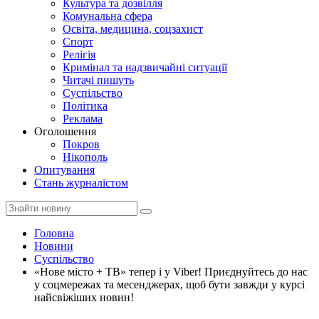
Культура та дозвілля
Комунальна сфера
Освіта, медицина, соцзахист
Спорт
Релігія
Кримінал та надзвичайні ситуації
Читачі пишуть
Суспільство
Політика
Реклама
Оголошення
Покров
Нікополь
Опитування
Стань журналістом
Головна
Новини
Суспільство
«Нове місто + ТВ» тепер і у Viber! Приєднуйтесь до нас
у соцмережах та месенджерах, щоб бути завжди у курсі
найсвіжіших новин!