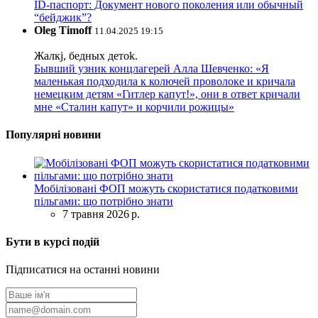
ID-паспорт: Документ нового поколения или обычный
“бейджик”?
Oleg Timoff
11.04.2025 19:15
Жалкj, бедных детok.
Бывший узник концлагерей Алла Шевченко: «Я
маленькая подходила к колючей проволоке и кричала
немецким детям «Гитлер капут!», они в ответ кричали
мне «Сталин капут» и корчили рожицы»
Популярні новини
Мобілізовані ФОП можуть скористатися податковими
пільгами: що потрібно знати
7 травня 2026 р.
Бути в курсі подій
Підписатися на останні новини