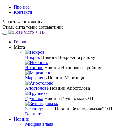
Про нас
Контакти
Завантаження даних ...
Стиль
сітла
темна
автоматична
Головна
Міста
Покров
Новини Покрова та району
Нікополь
Новини Нікополю та ройону
Марганець
Новини Марганцю
Апостолове
Новини Апостолова
Грушівка
Новини Грушівської ОТГ
Зеленодольськ
Новини Зеленодольської ОТГ
Всі міста
Новини
Місцева влада