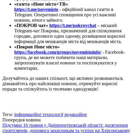
«газета «Нове місто+ТВ»
https://t.me/novemisto
- офіційний канал газети в
Telegram. Оперативні сповіщення про усі важливі
новини, нічого зайвого.
«ПОКРОВ чат»
https://t.me/pokrovchat
– міський
Telegram-чат Покрова, призначений для спілкування
городян, допомоги один одному, розміщення корисної
інформації для мешканців міста від мешканців міста.
«Покров Нове місто»
https://facebook.com/groups/novemistoinfo/
- Facebook-
група, де ви можете побачити наші матеріали,
запропонувати власні новини та поспілкуватися у
коментарях.
Долучайтесь до наших спільнот, що активно розвиваються,
дізнавайтесь про найсвіжіші новини, отримуйте корисні
поради та спілкуйтесь із тисячами однодумців!
Теги:
інформаційні технології
редакційне
Попередня новина
Підсумки 16 травня у Дніпропетровській області: досягнення
спортсменів, допомога захисникам та успіхи на Херсонському