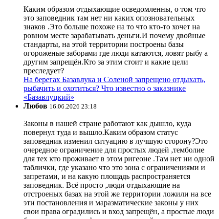
Каким образом отдыхающие осведомленны, о том что
это заповедник там нет ни каких опозновательных
знаков .Это больше похоже на то что кто-то хочет на
ровном месте зарабатывать деньги.И почему двойные
стандарты, на этой территории построены базы
огороженые заборами где люди катаются, ловят рыбу а
другим запрещён.Кто за этим стоит и какие цели
преследует?
На берегах Базавлука и Соленой запрещено отдыхать,
рыбачить и охотиться? Что известно о заказнике
«Базавлуцкий»
Любов
16.06.2026 23:18
Законы в нашей стране работают как дышло, куда
повернул туда и вышло.Каким образом статус
заповедник изменил ситуацию в лучшую сторону?Это
очередное ограничение для простых людей ,темболие
для тех кто проживает в этом ригеоне .Там нет ни одной
таблички, где указано что это зона с ограничениями и
запретами, и на какую площадь распространяется
заповедник. Всё просто ,люди отдыхающие на
отстроеных базах на этой же территории ложили на все
эти постановления и маразматические законы у них
свои права оградились и вход запрещён, а простые люди