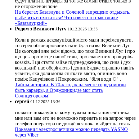
будут платить штрафы за тот же самый отдых только в
не огороженой зоне.
На берегах Базавлука и Соленой запрещено отдыхать,
рыбачить и охотиться? Что известно о заказнике
«Базавлуцкий»
Родом з Великого Лугу
10.12.2025 13:55
Коли в рамках декомунізації місто мали переіменувати,
то серед обговорюваних назв була назва Великий Луг.
Це сьогодні вже всім відомо, що таке Великий Луг і про
що це - про місце нашої сили, про славетних пращурів-
козаків. І ця стаття зайве підтвердження, що сила і дух
козацький нас оберігають і донині: адже страшно навіть
уявити, яка доля могла спіткати місто, опинись воно
поміж Капулівкою і Покровським, "біля води ©" .
Тайны истории. В 70-х годах на месте города могли
быть карьеры, а Орджоникидзе мог стать
Солнцегорском!
сергей
01.12.2025 13:36
скажите пожалуйста кому нужны показания счётчика
мне или вам его не возможно передать и на запрос через
телефон оператора не дождёшся пока выйдет на связь.
Показания электросчетчика можно передать YASNO
через Viber