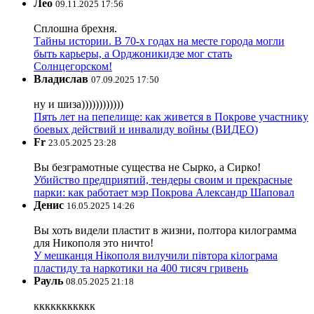
Лео
09.11.2025 17:56
Сплошна брехня.
Тайны истории. В 70-х годах на месте города могли
быть карьеры, а Орджоникидзе мог стать
Солнцегорском!
Владислав
07.09.2025 17:50
ну и шиза))))))))))))
Пять лет на пепелище: как живется в Покрове участнику
боевых действий и инвалиду войны (ВИДЕО)
Fr
23.05.2025 23:28
Вы безграмотные существа не Сырко, а Сирко!
Убийство предприятий, тендеры своим и прекрасные
парки: как работает мэр Покрова Александр Шаповал
Денис
16.05.2025 14:26
Вы хоть видели пластит в жизни, полтора килограмма
для Никополя это ничто!
У мешканця Нікополя вилучили півтора кілограма
пластиду та наркотики на 400 тисяч гривень
Рауль
08.05.2025 21:18
ккккккккккк