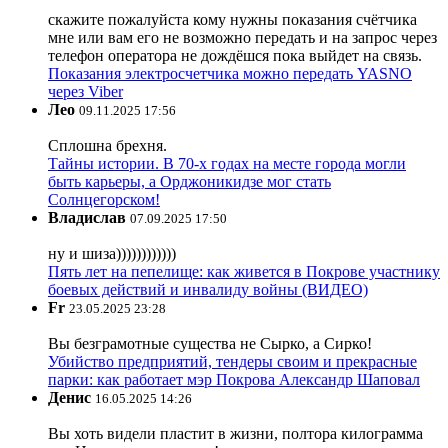
скажите пожалуйста кому нужны показания счётчика
мне или вам его не возможно передать и на запрос через
телефон оператора не дождёшся пока выйдет на связь.
Показания электросчетчика можно передать YASNO
через Viber
Лео
09.11.2025 17:56
Сплошна брехня.
Тайны истории. В 70-х годах на месте города могли
быть карьеры, а Орджоникидзе мог стать
Солнцегорском!
Владислав
07.09.2025 17:50
ну и шиза))))))))))))
Пять лет на пепелище: как живется в Покрове участнику
боевых действий и инвалиду войны (ВИДЕО)
Fr
23.05.2025 23:28
Вы безграмотные существа не Сырко, а Сирко!
Убийство предприятий, тендеры своим и прекрасные
парки: как работает мэр Покрова Александр Шаповал
Денис
16.05.2025 14:26
Вы хоть видели пластит в жизни, полтора килограмма