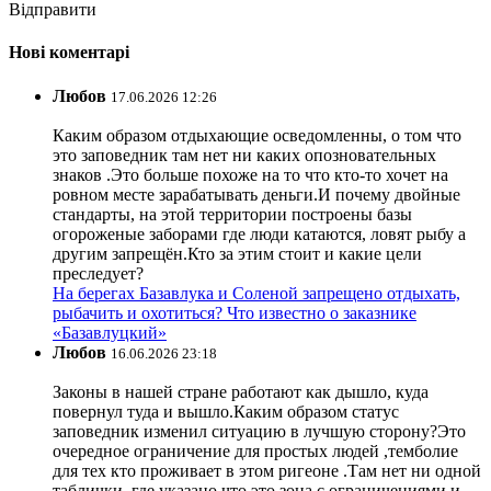
Відправити
Нові коментарі
Любов
17.06.2026 12:26
Каким образом отдыхающие осведомленны, о том что
это заповедник там нет ни каких опозновательных
знаков .Это больше похоже на то что кто-то хочет на
ровном месте зарабатывать деньги.И почему двойные
стандарты, на этой территории построены базы
огороженые заборами где люди катаются, ловят рыбу а
другим запрещён.Кто за этим стоит и какие цели
преследует?
На берегах Базавлука и Соленой запрещено отдыхать,
рыбачить и охотиться? Что известно о заказнике
«Базавлуцкий»
Любов
16.06.2026 23:18
Законы в нашей стране работают как дышло, куда
повернул туда и вышло.Каким образом статус
заповедник изменил ситуацию в лучшую сторону?Это
очередное ограничение для простых людей ,темболие
для тех кто проживает в этом ригеоне .Там нет ни одной
таблички, где указано что это зона с ограничениями и