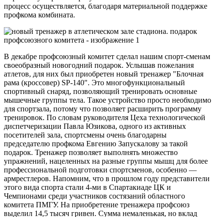
процесс осуществляется, благодаря материальной поддержке
профкома комбината.
В декабре профсоюзный комитет сделал нашим спорт-сменам
своеобразный новогодний подарок. Услышав пожелания
атлетов, для них был приобретен новый тренажер "Блочная
рама (кроссовер) SP-140". Это многофункциональный
спортивный снаряд, позволяющий тренировать основные
мышечные группы тела. Такое устройство просто необходимо
для спортзала, потому что позволяет расширить программу
тренировок. По словам руководителя Цеха технологической
диспетчеризации Павла Юзикова, одного из активных
посетителей зала, спортсмены очень благодарны
председателю профкома Евгению Запускалову за такой
подарок. Тренажер позволяет выполнять множество
упражнений, нацеленных на разные группы мышц для более
профессиональной подготовки спортсменов, особенно —
армрестлеров. Напомним, что в прошлом году представители
этого вида спорта стали 4-ми в Спартакиаде ЦК и
Чемпионами среди участников состязаний областного
комитета ПМГУ. На приобретение тренажера профсоюз
выделил 14,5 тысяч гривен. Сумма немаленькая, но вклад