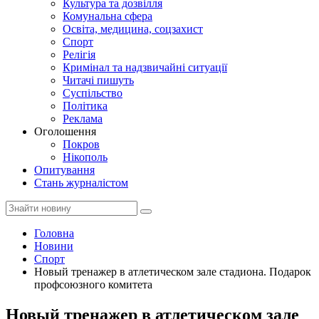
Культура та дозвілля
Комунальна сфера
Освіта, медицина, соцзахист
Спорт
Релігія
Кримінал та надзвичайні ситуації
Читачі пишуть
Суспільство
Політика
Реклама
Оголошення
Покров
Нікополь
Опитування
Стань журналістом
Головна
Новини
Спорт
Новый тренажер в атлетическом зале стадиона. Подарок
профсоюзного комитета
Новый тренажер в атлетическом зале