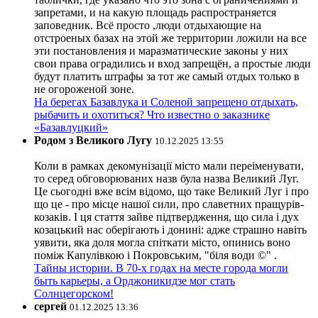
запретами, и на какую площадь распространяется
заповедник. Всё просто ,люди отдыхающие на
отстроеных базах на этой же территории ложили на все
эти постановления и маразматические законы у них
свои права оградились и вход запрещён, а простые люди
будут платить штрафы за тот же самый отдых только в
не огороженой зоне.
На берегах Базавлука и Соленой запрещено отдыхать,
рыбачить и охотиться? Что известно о заказнике
«Базавлуцкий»
Родом з Великого Лугу
10.12.2025 13:55
Коли в рамках декомунізації місто мали переіменувати,
то серед обговорюваних назв була назва Великий Луг.
Це сьогодні вже всім відомо, що таке Великий Луг і про
що це - про місце нашої сили, про славетних пращурів-
козаків. І ця стаття зайве підтвердження, що сила і дух
козацький нас оберігають і донині: адже страшно навіть
уявити, яка доля могла спіткати місто, опинись воно
поміж Капулівкою і Покровським, "біля води ©" .
Тайны истории. В 70-х годах на месте города могли
быть карьеры, а Орджоникидзе мог стать
Солнцегорском!
сергей
01.12.2025 13:36