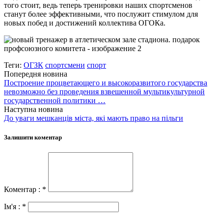
того стоит, ведь теперь тренировки наших спортсменов
станут более эффективными, что послужит стимулом для
новых побед и достижений коллектива ОГОКа.
Теги:
ОГЗК
спортсмени
спорт
Попередня новина
Построение процветающего и высокоразвитого государства
невозможно без проведения взвешенной мультикультурной
государственной политики …
Наступна новина
До уваги мешканців міста, які мають право на пільги
Залишити коментар
Коментар : *
Ім'я : *