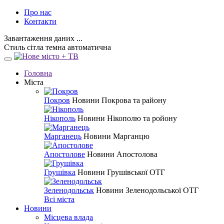
Про нас
Контакти
Завантаження даних ...
Стиль
сітла
темна
автоматична
Головна
Міста
Покров
Новини Покрова та району
Нікополь
Новини Нікополю та ройону
Марганець
Новини Марганцю
Апостолове
Новини Апостолова
Грушівка
Новини Грушівської ОТГ
Зеленодольськ
Новини Зеленодольської ОТГ
Всі міста
Новини
Місцева влада