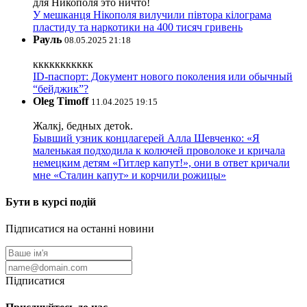
для Никополя это ничто!
У мешканця Нікополя вилучили півтора кілограма
пластиду та наркотики на 400 тисяч гривень
Рауль
08.05.2025 21:18
ккккккккккк
ID-паспорт: Документ нового поколения или обычный
“бейджик”?
Oleg Timoff
11.04.2025 19:15
Жалкj, бедных детok.
Бывший узник концлагерей Алла Шевченко: «Я
маленькая подходила к колючей проволоке и кричала
немецким детям «Гитлер капут!», они в ответ кричали
мне «Сталин капут» и корчили рожицы»
Бути в курсі подій
Підписатися на останні новини
Підписатися