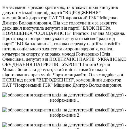
На засіданні з різкою критикою, та в захист шкіл виступив
депутат міської ради від партії "ВІДРОДЖЕННЯ"
комерційний директор ПАТ "Покровський ГЗК" Міщенко
Дмитро Володимирович. Під час голосування за закриття
двох шкіл виступила депутат від партії "БЛОК ПЕТРА
ПОРОШЕНКА "СОЛІДАРНІСТЬ" Ігнатюк Тат'яна Марківна.
Проти закриття проголосували депутати міської ради від
партії "ВО Батьківщина", голова осередку партії та комісії з
питань соціального захисту та охорони здоров’я, освіти,
культури та спорту, у справах молоді Гончаренко Юлія
Олексіївна, депутат від ПОЛІТИЧНОЇ ПАРТІЇ "УКРАЇНСЬКЕ
ОБ'ЄДНАННЯ ПАТРІОТІВ - УКРОП"Шипота Сергій
Миколайович. та депутат, який вніс вагомий вклад в
відстоювання прав учнів Чортомлицької та Олександрівської
НСЗШ від партії "ВІДРОДЖЕННЯ", комерційний директор
ПАТ "Покровський ГЗК" Міщенко Дмитро Володимирович.