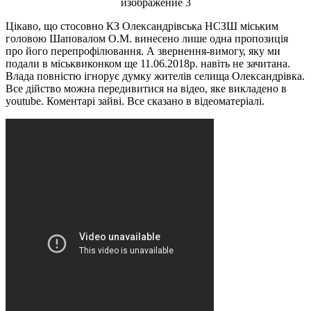
Цікаво, що стосовно КЗ Олександрівська НСЗШ міським
головою Шаповалом О.М. винесено лише одна пропозиція
про його перепрофілювання. А звернення-вимогу, яку ми
подали в міськвиконком ще 11.06.2018р. навіть не зачитана.
Влада повністю ігнорує думку жителів селища Олександрівка.
Все дійство можна передивитися на відео, яке викладено в
youtube. Коментарі зайві. Все сказано в відеоматеріалі.