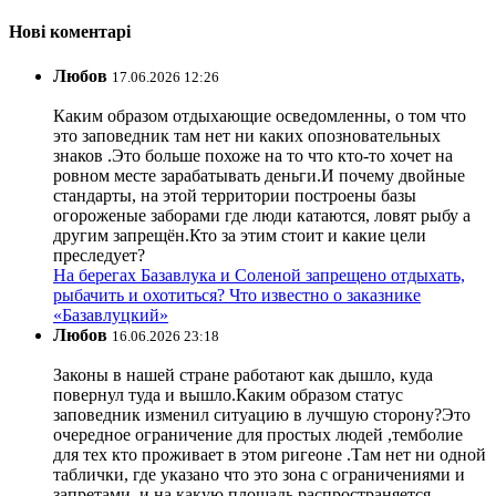
Нові коментарі
Любов
17.06.2026 12:26
Каким образом отдыхающие осведомленны, о том что
это заповедник там нет ни каких опозновательных
знаков .Это больше похоже на то что кто-то хочет на
ровном месте зарабатывать деньги.И почему двойные
стандарты, на этой территории построены базы
огороженые заборами где люди катаются, ловят рыбу а
другим запрещён.Кто за этим стоит и какие цели
преследует?
На берегах Базавлука и Соленой запрещено отдыхать,
рыбачить и охотиться? Что известно о заказнике
«Базавлуцкий»
Любов
16.06.2026 23:18
Законы в нашей стране работают как дышло, куда
повернул туда и вышло.Каким образом статус
заповедник изменил ситуацию в лучшую сторону?Это
очередное ограничение для простых людей ,темболие
для тех кто проживает в этом ригеоне .Там нет ни одной
таблички, где указано что это зона с ограничениями и
запретами, и на какую площадь распространяется