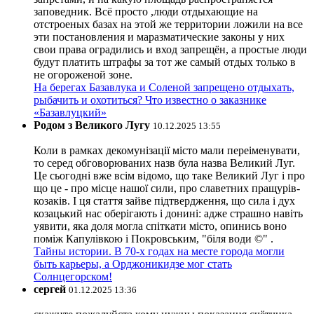
заповедник. Всё просто ,люди отдыхающие на
отстроеных базах на этой же территории ложили на все
эти постановления и маразматические законы у них
свои права оградились и вход запрещён, а простые люди
будут платить штрафы за тот же самый отдых только в
не огороженой зоне.
На берегах Базавлука и Соленой запрещено отдыхать,
рыбачить и охотиться? Что известно о заказнике
«Базавлуцкий»
Родом з Великого Лугу
10.12.2025 13:55
Коли в рамках декомунізації місто мали переіменувати,
то серед обговорюваних назв була назва Великий Луг.
Це сьогодні вже всім відомо, що таке Великий Луг і про
що це - про місце нашої сили, про славетних пращурів-
козаків. І ця стаття зайве підтвердження, що сила і дух
козацький нас оберігають і донині: адже страшно навіть
уявити, яка доля могла спіткати місто, опинись воно
поміж Капулівкою і Покровським, "біля води ©" .
Тайны истории. В 70-х годах на месте города могли
быть карьеры, а Орджоникидзе мог стать
Солнцегорском!
сергей
01.12.2025 13:36