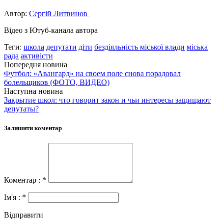
Автор:
Сергій Литвинов
Відео з Ютуб-канала автора
Теги:
школа
депутати
діти
бездіяльність міської влади
міська
рада
активісти
Попередня новина
Футбол: «Авангард» на своем поле снова порадовал
болельщиков (ФОТО, ВИДЕО)
Наступна новина
Закрытие школ: что говорит закон и чьи интересы защищают
депутаты?
Залишити коментар
Коментар : *
Ім'я : *
Відправити