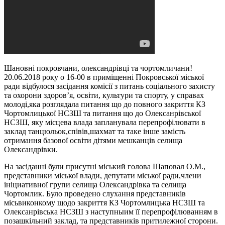
Шановні покровчани, олександрівці та чортомличани!
20.06.2018 року о 16-00 в приміщенні Покровської міської
ради відбулося засідання комісії з питань соціального захисту
та охорони здоров’я, освіти, культури та спорту, у справах
молоді,яка розглядала питання що до повного закриття КЗ
Чортомлицької НСЗШ та питання що до Олексанрівської
НСЗШ, яку місцева влада запланувала перепрофілювати в
заклад танцюльок,співів,шахмат та таке інше замість
отримання базової освіти дітями мешканців селища
Олександрівки.
На засіданні були присутні міський голова Шаповал О.М.,
представники міської влади, депутати міської ради,члени
ініциативної групи селища Олександрівка та селища
Чортомлик. Було проведено слухання представників
місьвиконкому щодо закриття КЗ Чортомлицька НСЗШ та
Олексанрівська НСЗШ з наступныим її перепрофілюванням в
позашкільний заклад, та представників притилежної сторони.