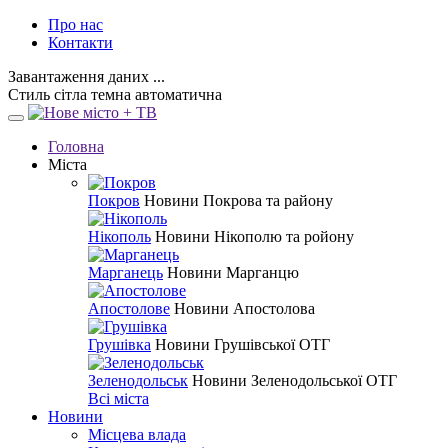
Про нас
Контакти
Завантаження даних ...
Стиль
сітла
темна
автоматична
Головна
Міста
Покров
Новини Покрова та району
Нікополь
Новини Нікополю та ройону
Марганець
Новини Марганцю
Апостолове
Новини Апостолова
Грушівка
Новини Грушівської ОТГ
Зеленодольськ
Новини Зеленодольської ОТГ
Всі міста
Новини
Місцева влада