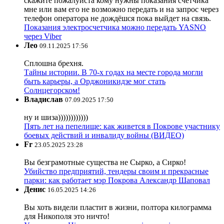
скажите пожалуйста кому нужны показания счётчика
мне или вам его не возможно передать и на запрос через
телефон оператора не дождёшся пока выйдет на связь.
Показания электросчетчика можно передать YASNO
через Viber
Лео
09.11.2025 17:56
Сплошна брехня.
Тайны истории. В 70-х годах на месте города могли
быть карьеры, а Орджоникидзе мог стать
Солнцегорском!
Владислав
07.09.2025 17:50
ну и шиза))))))))))))
Пять лет на пепелище: как живется в Покрове участнику
боевых действий и инвалиду войны (ВИДЕО)
Fr
23.05.2025 23:28
Вы безграмотные существа не Сырко, а Сирко!
Убийство предприятий, тендеры своим и прекрасные
парки: как работает мэр Покрова Александр Шаповал
Денис
16.05.2025 14:26
Вы хоть видели пластит в жизни, полтора килограмма
для Никополя это ничто!