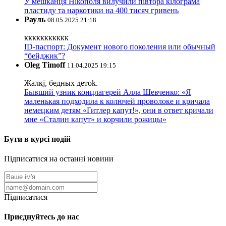
У мешканця Нікополя вилучили півтора кілограма
пластиду та наркотики на 400 тисяч гривень
Рауль
08.05.2025 21:18
ккккккккккк
ID-паспорт: Документ нового поколения или обычный
“бейджик”?
Oleg Timoff
11.04.2025 19:15
Жалкj, бедных детok.
Бывший узник концлагерей Алла Шевченко: «Я
маленькая подходила к колючей проволоке и кричала
немецким детям «Гитлер капут!», они в ответ кричали
мне «Сталин капут» и корчили рожицы»
Бути в курсі подій
Підписатися на останні новини
Підписатися
Приєднуйтесь до нас