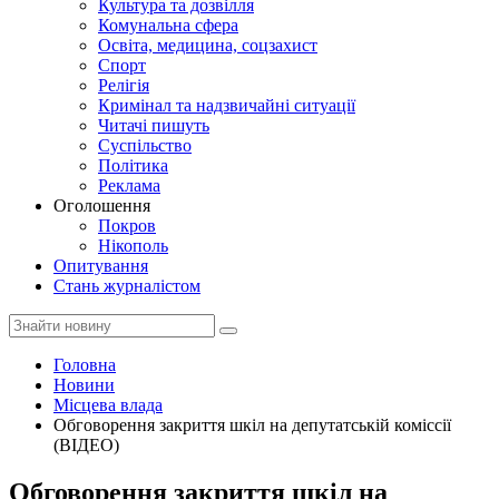
Культура та дозвілля
Комунальна сфера
Освіта, медицина, соцзахист
Спорт
Релігія
Кримінал та надзвичайні ситуації
Читачі пишуть
Суспільство
Політика
Реклама
Оголошення
Покров
Нікополь
Опитування
Стань журналістом
Головна
Новини
Місцева влада
Обговорення закриття шкіл на депутатській коміссії
(ВІДЕО)
Обговорення закриття шкіл на