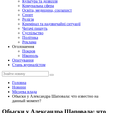
Культура та дозвілля
Комунальна сфера
Освіта, медицина, соцзахист
Спорт
Релігія
Кримінал та надзвичайні ситуації
Читачі пишуть
Суспільство
Політика
Реклама
Оголошення
Покров
Нікополь
Опитування
Стань журналістом
Головна
Новини
Місцева влада
Обыски у Александра Шаповала: что известно на
данный момент?
Обыски у Александра Шаповала: что