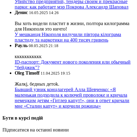
Убийство предприятий, тендеры своим и прекрасные
парки: как работает мэр Покрова Александр Шаповал
Денис
16.05.2025 14:26
Вы хоть видели пластит в жизни, полтора килограмма
для Никополя это ничто!
У мешканця Нікополя вилучили півтора кілограма
пластиду та наркотики на 400 тисяч гривень
Рауль
08.05.2025 21:18
ккккккккккк
ID-паспорт: Документ нового поколения или обычный
“бейджик”?
Oleg Timoff
11.04.2025 19:15
Жалкj, бедных детok.
Бывший узник концлагерей Алла Шевченко: «Я
маленькая подходила к колючей проволоке и кричала
немецким детям «Гитлер капут!», они в ответ кричали
мне «Сталин капут» и корчили рожицы»
Бути в курсі подій
Підписатися на останні новини