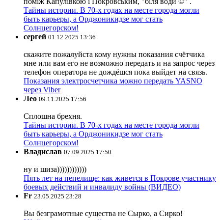
поміж Капулівкою і Покровським, "біля води ©" .
Тайны истории. В 70-х годах на месте города могли
быть карьеры, а Орджоникидзе мог стать
Солнцегорском!
сергей
01.12.2025 13:36
скажите пожалуйста кому нужны показания счётчика
мне или вам его не возможно передать и на запрос через
телефон оператора не дождёшся пока выйдет на связь.
Показания электросчетчика можно передать YASNO
через Viber
Лео
09.11.2025 17:56
Сплошна брехня.
Тайны истории. В 70-х годах на месте города могли
быть карьеры, а Орджоникидзе мог стать
Солнцегорском!
Владислав
07.09.2025 17:50
ну и шиза))))))))))))
Пять лет на пепелище: как живется в Покрове участнику
боевых действий и инвалиду войны (ВИДЕО)
Fr
23.05.2025 23:28
Вы безграмотные существа не Сырко, а Сирко!