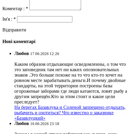
Коментар : *
Ім'я : *
Відправити
Нові коментарі
Любов
17.06.2026 12:26
Каким образом отдыхающие осведомленны, о том что
это заповедник там нет ни каких опозновательных
знаков .Это больше похоже на то что кто-то хочет на
ровном месте зарабатывать деньги.И почему двойные
стандарты, на этой территории построены базы
огороженые заборами где люди катаются, ловят рыбу а
другим запрещён.Кто за этим стоит и какие цели
преследует?
На берегах Базавлука и Соленой запрещено отдыхать,
рыбачить и охотиться? Что известно о заказнике
«Базавлуцкий»
Любов
16.06.2026 23:18