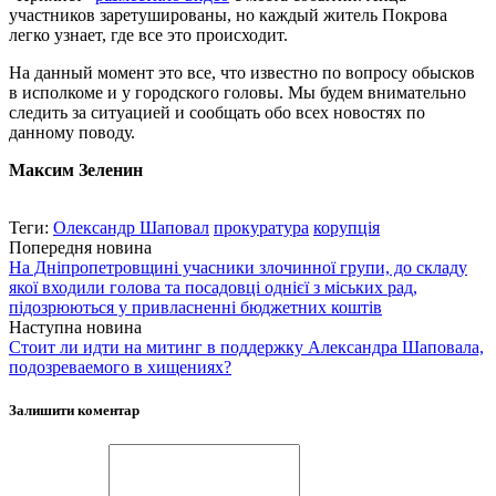
участников заретушированы, но каждый житель Покрова
легко узнает, где все это происходит.
На данный момент это все, что известно по вопросу обысков
в исполкоме и у городского головы. Мы будем внимательно
следить за ситуацией и сообщать обо всех новостях по
данному поводу.
Максим Зеленин
Теги:
Олександр Шаповал
прокуратура
корупція
Попередня новина
На Дніпропетровщині учасники злочинної групи, до складу
якої входили голова та посадовці однієї з міських рад,
підозрюються у привласненні бюджетних коштів
Наступна новина
Стоит ли идти на митинг в поддержку Александра Шаповала,
подозреваемого в хищениях?
Залишити коментар