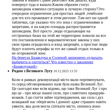
Законы в нашей стране работают как дышло, куда
повернул туда и вышло.Каким образом статус
заповедник изменил ситуацию в лучшую сторону?Это
очередное ограничение для простых людей ,темболие
для тех кто проживает в этом ригеоне .Там нет ни одной
таблички, где указано что это зона с ограничениями и
запретами, и на какую площадь распространяется
заповедник. Всё просто ,люди отдыхающие на
отстроеных базах на этой же территории ложили на все
эти постановления и маразматические законы у них
свои права оградились и вход запрещён, а простые люди
будут платить штрафы за тот же самый отдых только в
не огороженой зоне.
На берегах Базавлука и Соленой запрещено отдыхать,
рыбачить и охотиться? Что известно о заказнике
«Базавлуцкий»
Родом з Великого Лугу
10.12.2025 13:55
Коли в рамках декомунізації місто мали переіменувати,
то серед обговорюваних назв була назва Великий Луг.
Це сьогодні вже всім відомо, що таке Великий Луг і про
що це - про місце нашої сили, про славетних пращурів-
козаків. І ця стаття зайве підтвердження, що сила і дух
козацький нас оберігають і донині: адже страшно навіть
уявити, яка доля могла спіткати місто, опинись воно