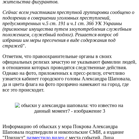
жительства фигурантов.
Сейчас всем участникам преступной группировки сообщено о
подозрении в совершении уголовных преступлений,
предусмотренных ч.5 ст. 191 и ч.1 ст. 366 УК Украины
(присвоение имущества путем злоупотребления служебным
положением, служебный подлог). Решается вопрос об
избрании им меры пресечения в виде содержания под
стражей
".
Отметим, что правоохранительные органы в своих
официальных релизах зачастую не указывают фамилии людей,
в отношении которых проводятся следственные действия.
Однако на фото, приложенных к пресс-релизу, отчетливо
узнается кабинет городского головы Александра Шаповала,
да и цвета флага на фото прозрачно намекают на город, где
все это происходит.
Информацию об обысках у мэра Покрова Александра
Шаповала подтвердили и никопольские СМИ, а издание
"Прихист"
разместило видео
с места событий. Лица