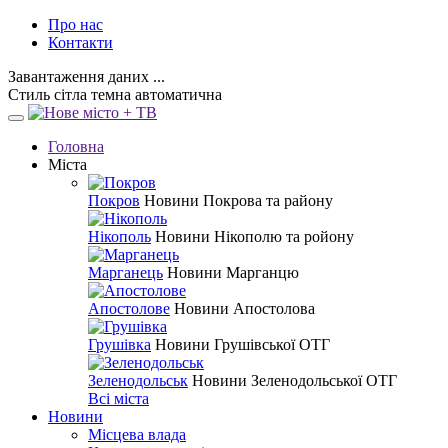
Про нас
Контакти
Завантаження даних ...
Стиль
сітла
темна
автоматична
Головна
Міста
Покров
Новини Покрова та району
Нікополь
Новини Нікополю та ройону
Марганець
Новини Марганцю
Апостолове
Новини Апостолова
Грушівка
Новини Грушівської ОТГ
Зеленодольськ
Новини Зеленодольської ОТГ
Всі міста
Новини
Місцева влада