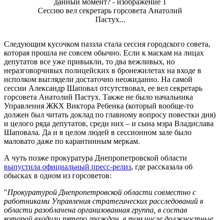
Сессию вел секретарь горсовета Анатолий
Пастух...
Следующим кусочком паззла стала сессия городского совета,
которая прошла не совсем обычно. Если к маскам на лицах
депутатов все уже привыкли, то два вежливых, но
неразговорчивых полицейских в бронежилетах на входе в
исполком выглядели достаточно неожиданно. На самой
сессии Александр Шаповал отсутствовал, ее вел секретарь
горсовета Анатолий Пастух. Также не было начальника
Управления ЖКХ Виктора Ребенка (который вообще-то
должен был читать доклад по главному вопросу повестки дня)
и целого ряда депутатов, среди них – и сына мэра Владислава
Шаповала. Да и в целом людей в сессионном зале было
маловато даже по карантинным меркам.
А чуть позже прокуратура Днепропетровской области
выпустила официальный пресс-релиз
, где рассказала об
обысках в одном из горсоветов:
"
Прокуратурой Днепропетровской области совместно с
работниками Управления стратегических расследований в
области разоблачена организованная группа, в состав
которой входили пятеро граждан, в том числе должностные