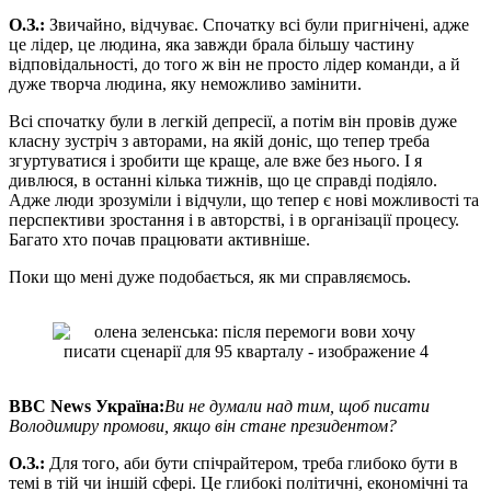
О
.
З
.
:
Звичайно, відчуває. Спочатку всі були пригнічені, адже
це лідер, це людина, яка завжди брала більшу частину
відповідальності, до того ж він не просто лідер команди, а й
дуже творча людина, яку неможливо замінити.
Всі спочатку були в легкій депресії, а потім він провів дуже
класну зустріч з авторами, на якій доніс, що тепер треба
згуртуватися і зробити ще краще, але вже без нього. І я
дивлюся, в останні кілька тижнів, що це справді подіяло.
Адже люди зрозуміли і відчули, що тепер є нові можливості та
перспективи зростання і в авторстві, і в організації процесу.
Багато хто почав працювати активніше.
Поки що мені дуже подобається, як ми справляємось.
BBC News
Україна:
Ви не думали над тим, щоб писати
Володимиру промови, якщо він стане президентом?
О
.
З
.
:
Для того, аби бути спічрайтером, треба глибоко бути в
темі в тій чи іншій сфері. Це глибокі політичні, економічні та