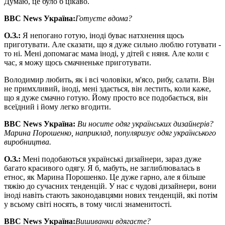
Думаю, це було б цікаво.
BBC News
Україна:
Готуєте вдома?
О
.
З
.
:
Я непогано готую, іноді буває натхнення щось
приготувати. Але сказати, що я дуже сильно люблю готувати -
то ні. Мені допомагає мама іноді, у дітей є няня. Але коли є
час, я можу щось смачненьке приготувати.
Володимир любить, як і всі чоловіки, м'ясо, рибу, салати. Він
не примхливий, іноді, мені здається, він лестить, коли каже,
що я дуже смачно готую. Йому просто все подобається, він
всеїдний і йому легко вгодити.
BBC News
Україна:
В
и носите одяг українських дизайнерів?
Марина Порошенко, наприклад, популяризує одяг українського
виробництва.
О
.
З
.
:
Мені подобаються українські дизайнери, зараз дуже
багато красивого одягу. Я б, мабуть, не заглиблювалась в
етнос, як Марина Порошенко. Це дуже гарно, але я більше
тяжію до сучасних тенденцій. У нас є чудові дизайнери, вони
іноді навіть стають законодавцями нових тенденцій, які потім
у всьому світі носять, в тому числі знаменитості.
BBC News
Україна:
Вишиванки вдягаєте?