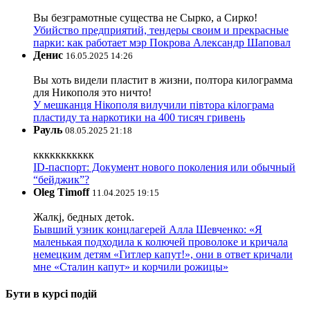
Вы безграмотные существа не Сырко, а Сирко!
Убийство предприятий, тендеры своим и прекрасные
парки: как работает мэр Покрова Александр Шаповал
Денис
16.05.2025 14:26
Вы хоть видели пластит в жизни, полтора килограмма
для Никополя это ничто!
У мешканця Нікополя вилучили півтора кілограма
пластиду та наркотики на 400 тисяч гривень
Рауль
08.05.2025 21:18
ккккккккккк
ID-паспорт: Документ нового поколения или обычный
“бейджик”?
Oleg Timoff
11.04.2025 19:15
Жалкj, бедных детok.
Бывший узник концлагерей Алла Шевченко: «Я
маленькая подходила к колючей проволоке и кричала
немецким детям «Гитлер капут!», они в ответ кричали
мне «Сталин капут» и корчили рожицы»
Бути в курсі подій