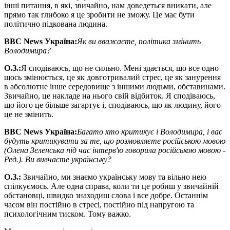
інші питання, в які, звичайно, нам доведеться вникати, але
прямо так глибоко я це зробити не зможу. Це має бути
політично підкована людина.
BBC News
Україна:
Як ви вважаєте, політика змінить
Володимира?
О
.
З
.
:
Я сподіваюсь, що не сильно. Мені здається, що все одно
щось змінюється, це як довготривалий стрес, це як занурення
в абсолютне інше середовище з іншими людьми, обставинами.
Звичайно, це накладе на нього свій відбиток. Я сподіваюсь,
що його це більше загартує і, сподіваюсь, що як людину, його
це не змінить.
BBC News
Україна:
Багато хто критикує і Володимира, і вас
будуть критикувати за те, що розмовляєте російською мовою
(Олена Зеленська під час інтерв
'
ю говорила російською мовою -
Ред.). Ви вивчаєте українську?
О
.
З
.
:
Звичайно, ми знаємо українську мову та вільно нею
спілкуємось. Але одна справа, коли ти це робиш у звичайній
обстановці, швидко знаходиш слова і все добре. Останнім
часом він постійно в стресі, постійно під напругою та
психологічним тиском. Тому важко.