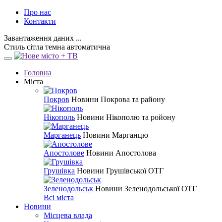
Про нас
Контакти
Завантаження даних ...
Стиль
сітла
темна
автоматична
Головна
Міста
Покров
Новини Покрова та району
Нікополь
Новини Нікополю та ройону
Марганець
Новини Марганцю
Апостолове
Новини Апостолова
Грушівка
Новини Грушівської ОТГ
Зеленодольськ
Новини Зеленодольської ОТГ
Всі міста
Новини
Місцева влада