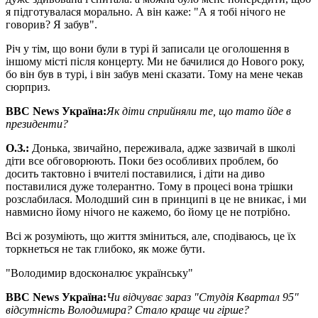
я підготувалася морально. А він каже: "А я тобі нічого не
говорив? Я забув".
Річ у тім, що вони були в турі й записали це оголошення в
іншому місті після концерту. Ми не бачилися до Нового року,
бо він був в турі, і він забув мені сказати. Тому на мене чекав
сюрприз.
BBC News
Україна:
Як діти сприйняли те, що тато йде в
президенти?
О
.
З
.
:
Донька, звичайно, переживала, адже зазвичай в школі
діти все обговорюють. Поки без особливих проблем, бо
досить тактовно і вчителі поставилися, і діти на диво
поставилися дуже толерантно. Тому в процесі вона трішки
розслабилася. Молодший син в принципі в це не вникає, і ми
навмисно йому нічого не кажемо, бо йому це не потрібно.
Всі ж розуміють, що життя зміниться, але, сподіваюсь, це їх
торкнеться не так глибоко, як може бути.
"Володимир вдосконалює українську"
BBC News
Україна:
Чи відчуває зараз "Студія Квартал 95"
відсутність Володимира? Стало краще чи гірше?