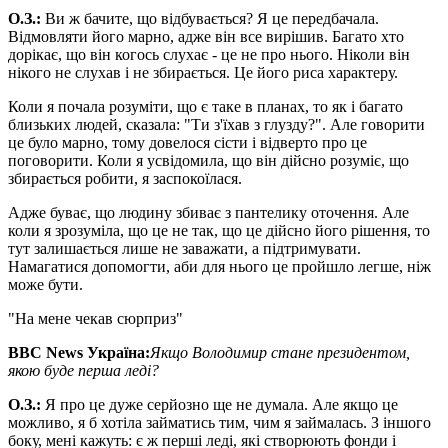
О
.
З
.
:
Ви ж бачите, що відбувається? Я це передбачала.
Відмовляти його марно, адже він все вирішив. Багато хто
дорікає, що він когось слухає - це не про нього. Ніколи він
нікого не слухав і не збирається. Це його риса характеру.
Коли я почала розуміти, що є таке в планах, то як і багато
близьких людей, сказала: "Ти з'їхав з глузду?". Але говорити
це було марно, тому довелося сісти і відверто про це
поговорити. Коли я усвідомила, що він дійсно розуміє, що
збирається робити, я заспокоїлася.
Адже буває, що людину збиває з пантелику оточення. Але
коли я зрозуміла, що це не так, що це дійсно його рішення, то
тут залишається лише не заважати, а підтримувати.
Намагатися допомогти, аби для нього це пройшло легше, ніж
може бути.
"На мене чекав сюрприз"
BBC News
Україна:
Якщо Володимир стане президентом,
якою буде перша леді?
О
.
З
.
:
Я про це дуже серйозно ще не думала. Але якщо це
можливо, я б хотіла займатись тим, чим я займалась. З іншого
боку, мені кажуть: є ж перші леді, які створюють фонди і