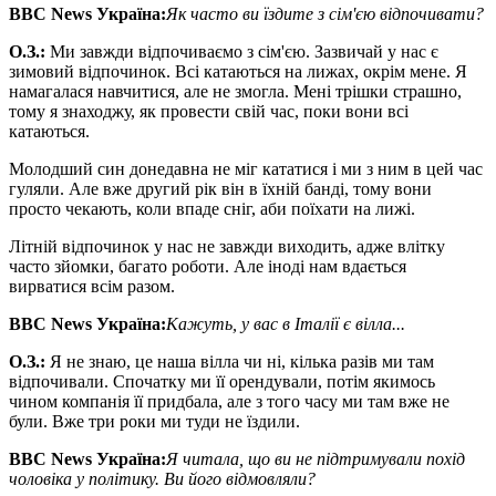
BBC News
Україна:
Як часто ви їздите з сім
'
єю відпочивати?
О
.
З
.
:
Ми завжди відпочиваємо з сім'єю. Зазвичай у нас є
зимовий відпочинок. Всі катаються на лижах, окрім мене. Я
намагалася навчитися, але не змогла. Мені трішки страшно,
тому я знаходжу, як провести свій час, поки вони всі
катаються.
Молодший син донедавна не міг кататися і ми з ним в цей час
гуляли. Але вже другий рік він в їхній банді, тому вони
просто чекають, коли впаде сніг, аби поїхати на лижі.
Літній відпочинок у нас не завжди виходить, адже влітку
часто зйомки, багато роботи. Але іноді нам вдається
вирватися всім разом.
BBC News
Україна:
Кажуть, у вас в Італії є вілла...
О
.
З
.
:
Я не знаю, це наша вілла чи ні, кілька разів ми там
відпочивали. Спочатку ми її орендували, потім якимось
чином компанія її придбала, але з того часу ми там вже не
були. Вже три роки ми туди не їздили.
BBC News
Україна:
Я читала, що ви не підтримували похід
чоловіка у політику. Ви його відмовляли?