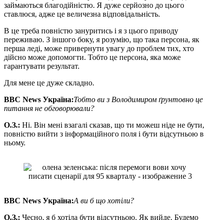
займаються благодійністю. Я дуже серйозно до цього
ставлюся, адже це величезна відповідальність.
В це треба повністю зануритись і я з цього приводу
переживаю. З іншого боку, я розумію, що така персона, як
перша леді, може привернути увагу до проблем тих, хто
дійсно може допомогти. Тобто це персона, яка може
гарантувати результат.
Для мене це дуже складно.
BBC News
Україна:
Тобто ви з Володимиром ґрунтовно це
питання не обговорювали?
О
.
З
.
:
Ні. Він мені взагалі сказав, що ти можеш ніде не бути,
повністю вийти з інформаційного поля і бути відсутньою в
ньому.
BBC News
Україна:
А ви б що хотіли?
О
.
З
.
:
Чесно, я б хотіла бути відсутньою. Як вийде. Будемо