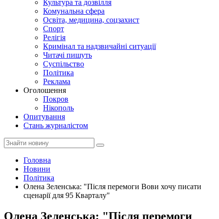
Культура та дозвілля
Комунальна сфера
Освіта, медицина, соцзахист
Спорт
Релігія
Кримінал та надзвичайні ситуації
Читачі пишуть
Суспільство
Політика
Реклама
Оголошення
Покров
Нікополь
Опитування
Стань журналістом
Головна
Новини
Політика
Олена Зеленська: "Після перемоги Вови хочу писати
сценарії для 95 Кварталу"
Олена Зеленська: "Після перемоги