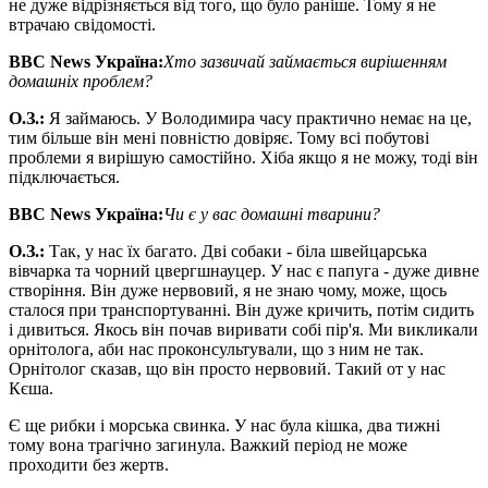
не дуже відрізняється від того, що було раніше. Тому я не
втрачаю свідомості.
BBC News
Україна:
Хто зазвичай займається вирішенням
домашніх проблем?
О
.
З
.
:
Я займаюсь. У Володимира часу практично немає на це,
тим більше він мені повністю довіряє. Тому всі побутові
проблеми я вирішую самостійно. Хіба якщо я не можу, тоді він
підключається.
BBC News
Україна:
Чи є у вас домашні тварини?
О
.
З
.
:
Так, у нас їх багато. Дві собаки - біла швейцарська
вівчарка та чорний цвергшнауцер. У нас є папуга - дуже дивне
створіння. Він дуже нервовий, я не знаю чому, може, щось
сталося при транспортуванні. Він дуже кричить, потім сидить
і дивиться. Якось він почав виривати собі пір'я. Ми викликали
орнітолога, аби нас проконсультували, що з ним не так.
Орнітолог сказав, що він просто нервовий. Такий от у нас
Кєша.
Є ще рибки і морська свинка. У нас була кішка, два тижні
тому вона трагічно загинула. Важкий період не може
проходити без жертв.