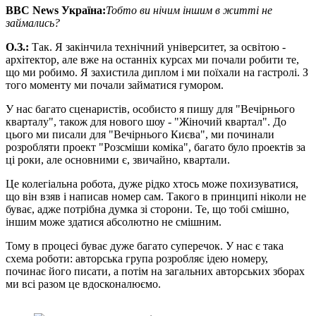
BBC News
Україна:
Тобто ви нічим іншим в житті не
займались?
О
.
З
.
:
Так. Я закінчила технічний університет, за освітою -
архітектор, але вже на останніх курсах ми почали робити те,
що ми робимо. Я захистила диплом і ми поїхали на гастролі. З
того моменту ми почали займатися гумором.
У нас багато сценаристів, особисто я пишу для "Вечірнього
кварталу", також для нового шоу - "Жіночий квартал". До
цього ми писали для "Вечірнього Києва", ми починали
розробляти проект "Розсміши коміка", багато було проектів за
ці роки, але основними є, звичайно, квартали.
Це колегіальна робота, дуже рідко хтось може похизуватися,
що він взяв і написав номер сам. Такого в принципі ніколи не
буває, адже потрібна думка зі сторони. Те, що тобі смішно,
іншим може здатися абсолютно не смішним.
Тому в процесі буває дуже багато суперечок. У нас є така
схема роботи: авторська група розробляє ідею номеру,
починає його писати, а потім на загальних авторських зборах
ми всі разом це вдосконалюємо.