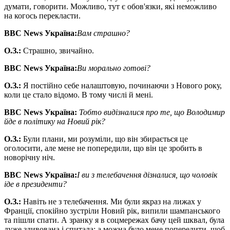
думати, говорити. Можливо, тут є обов'язки, які неможливо
на когось перекласти.
BBC News
Україна:
Вам страшно?
О
.
З
.
:
Страшно, звичайно.
BBC News
Україна:
Ви морально готові?
О
.
З
.
:
Я постійно себе налаштовую, починаючи з Нового року,
коли це стало відомо. В тому числі й мені.
BBC News
Україна:
Т
обто ви
дізналися про те, що Володимир
йде в політику на Новий рік?
О
.
З
.
:
Були плани, ми розуміли, що він збирається це
оголосити, але мене не попередили, що він це зробить в
новорічну ніч.
BBC News
Україна:
І ви з телебачення дізналися, що чоловік
іде в президенти?
О
.
З
.
:
Навіть не з телебачення. Ми були якраз на лижах у
Франції, спокійно зустріли Новий рік, випили шампанського
та пішли спати. А зранку я в соцмережах бачу цей шквал, була
дуже здивована і спитала: а можна було мене попередити, щоб