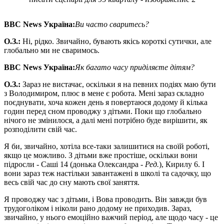
BBC News
Україна:
Ви часто сваритесь?
О
.
З
.
:
Ні, рідко. Звичайно, бувають якісь короткі сутички, але
глобально ми не сваримось.
BBC News
Україна:
Як багато часу приділяєте дітям?
О
.
З
.
:
Зараз не вистачає, оскільки я на певних подіях маю бути
з Володимиром, плюс в мене є робота. Мені зараз складно
поєднувати, хоча кожен день я повертаюся додому й кілька
годин перед сном проводжу з дітьми. Поки що глобально
нічого не змінилося, а далі мені потрібно буде вирішити, як
розподілити свій час.
Я би, звичайно, хотіла все-таки залишитися на своїй роботі,
якщо це можливо. З дітьми вже простіше, оскільки вони
підросли - Саші 14 (донька Олександра -
Ред.
), Кирилу 6. І
вони зараз теж настільки завантажені в школі та садочку, що
весь свій час до сну мають свої заняття.
Я проводжу час з дітьми, і Вова проводить. Він завжди був
трудоголіком і ніколи рано додому не приходив. Зараз,
звичайно, у нього емоційно важчий період, але щодо часу - це