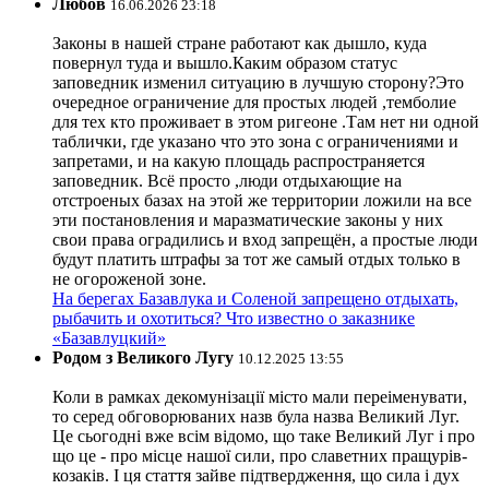
Любов
16.06.2026 23:18
Законы в нашей стране работают как дышло, куда
повернул туда и вышло.Каким образом статус
заповедник изменил ситуацию в лучшую сторону?Это
очередное ограничение для простых людей ,темболие
для тех кто проживает в этом ригеоне .Там нет ни одной
таблички, где указано что это зона с ограничениями и
запретами, и на какую площадь распространяется
заповедник. Всё просто ,люди отдыхающие на
отстроеных базах на этой же территории ложили на все
эти постановления и маразматические законы у них
свои права оградились и вход запрещён, а простые люди
будут платить штрафы за тот же самый отдых только в
не огороженой зоне.
На берегах Базавлука и Соленой запрещено отдыхать,
рыбачить и охотиться? Что известно о заказнике
«Базавлуцкий»
Родом з Великого Лугу
10.12.2025 13:55
Коли в рамках декомунізації місто мали переіменувати,
то серед обговорюваних назв була назва Великий Луг.
Це сьогодні вже всім відомо, що таке Великий Луг і про
що це - про місце нашої сили, про славетних пращурів-
козаків. І ця стаття зайве підтвердження, що сила і дух