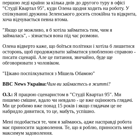
першою леді країни за кілька днів до другого туру в офісі
"Студії Квартал 95", куди Олена щодня ходить на роботу. У
спілкуванні дружина Зеленського досить спокійна та відкрита,
хоча відчувається певна втома.
"Якщо це можливо, я б хотіла займатись тим, чим я
займалась", - зізнається вона під час розмови.
Олена відверто каже, що боїться політики і хотіла б лишитися
осторонь, щоб продовжувати займатися улюбленою справою -
писати сценарії. Але це питання, звичайно, буде ще
обговорювати з чоловіком.
"Цікаво поспілкуватися з Мішель Обамою"
BBC News
Україна:
Чим ви займаєтесь в житті?
О
.
З
.
:
Я працюю сценаристом в "Студії Квартал 95". Ми
пишемо смішне, вдало чи невдало - це вже оцінюють глядачі.
Ми це робимо вже понад 15 років і якщо глядачам це не
набридло дивитися, то це, мабуть, успішно.
Мені подобається те, чим я займаюсь, адже насправді робота
має приносити задоволення. Те, що я роблю, приносить мені
максимум задоволення.