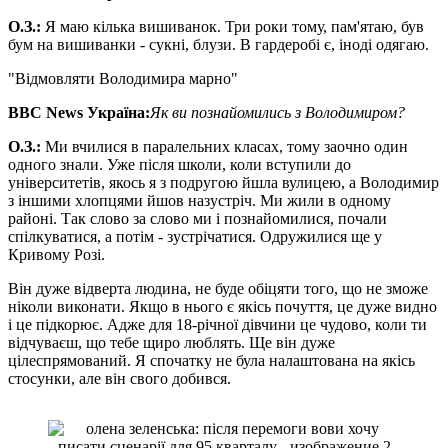
О
.
З
.
:
Я маю кілька вишиванок. Три роки тому, пам'ятаю, був
бум на вишиванки - сукні, блузи. В гардеробі є, іноді одягаю.
"Відмовляти Володимира марно"
BBC News
Україна:
Як ви познайомились з Володимиром?
О
.
З
.
:
Ми вчилися в паралельних класах, тому заочно один
одного знали. Уже після школи, коли вступили до
університетів, якось я з подругою йшла вулицею, а Володимир
з іншими хлопцями йшов назустріч. Ми жили в одному
районі. Так слово за слово ми і познайомилися, почали
спілкуватися, а потім - зустрічатися. Одружилися ще у
Кривому Розі.
Він дуже відверта людина, не буде обіцяти того, що не зможе
ніколи виконати. Якщо в нього є якісь почуття, це дуже видно
і це підкорює. Адже для 18-річної дівчини це чудово, коли ти
відчуваєш, що тебе щиро люблять. Ще він дуже
цілеспрямований. Я спочатку не була налаштована на якісь
стосунки, але він свого добився.