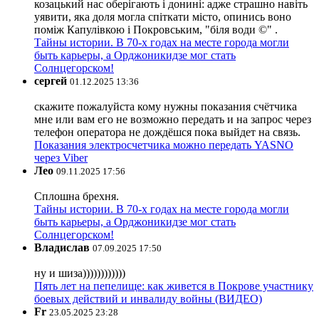
козацький нас оберігають і донині: адже страшно навіть
уявити, яка доля могла спіткати місто, опинись воно
поміж Капулівкою і Покровським, "біля води ©" .
Тайны истории. В 70-х годах на месте города могли
быть карьеры, а Орджоникидзе мог стать
Солнцегорском!
сергей
01.12.2025 13:36
скажите пожалуйста кому нужны показания счётчика
мне или вам его не возможно передать и на запрос через
телефон оператора не дождёшся пока выйдет на связь.
Показания электросчетчика можно передать YASNO
через Viber
Лео
09.11.2025 17:56
Сплошна брехня.
Тайны истории. В 70-х годах на месте города могли
быть карьеры, а Орджоникидзе мог стать
Солнцегорском!
Владислав
07.09.2025 17:50
ну и шиза))))))))))))
Пять лет на пепелище: как живется в Покрове участнику
боевых действий и инвалиду войны (ВИДЕО)
Fr
23.05.2025 23:28