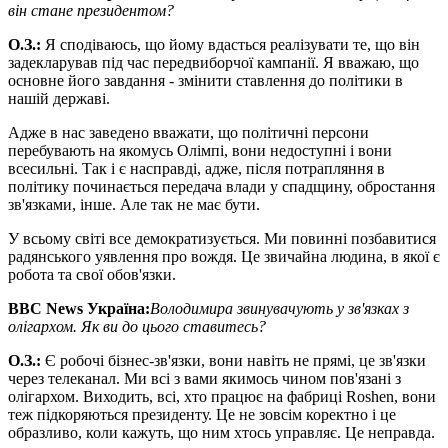
він стане президентом?
О
.
З
.
:
Я сподіваюсь, що йому вдасться реалізувати те, що він
задекларував під час передвиборчої кампанії. Я вважаю, що
основне його завдання - змінити ставлення до політики в
нашій державі.
Адже в нас заведено вважати, що політичні персони
перебувають на якомусь Олімпі, вони недоступні і вони
всесильні. Так і є насправді, адже, після потрапляння в
політику починається передача влади у спадщину, обростання
зв'язками, інше. Але так не має бути.
У всьому світі все демократизується. Ми повинні позбавитися
радянського уявлення про вождя. Це звичайна людина, в якої є
робота та свої обов'язки.
BBC News
Україна:
Володимира звинувачують у зв
'
язках з
олігархом. Як ви до цього ставитесь?
О
.
З
.
:
Є робочі бізнес-зв'язки, вони навіть не прямі, це зв'язки
через телеканал. Ми всі з вами якимось чином пов'язані з
олігархом. Виходить, всі, хто працює на фабриці Roshen, вони
теж підкоряються президенту. Це не зовсім коректно і це
образливо, коли кажуть, що ним хтось управляє. Це неправда.