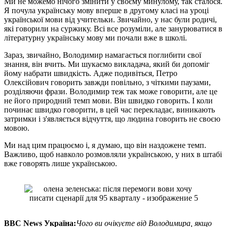
Ми не можемо нічого змінити у своєму минулому, так сталося.
Я почула українську мову вперше в другому класі на уроці
української мови від учительки. Звичайно, у нас були родичі,
які говорили на суржику. Всі все розуміли, але занурюватися в
літературну українську мову ми почали вже в школі.
Зараз, звичайно, Володимир намагається поглибити свої
знання, він вчить. Ми шукаємо викладача, який би допоміг
йому набрати швидкість. Адже подивіться, Петро
Олексійович говорить завжди повільно, з чіткими паузами,
розділяючи фрази. Володимир теж так може говорити, але це
не його природний темп мови. Він швидко говорить. І коли
починає швидко говорити, в цей час перекладає, виникають
затримки і з'являється відчуття, що людина говорить не своєю
мовою.
Ми над цим працюємо і, я думаю, що він наздожене темп.
Важливо, щоб навколо розмовляли українською, у них в штабі
вже говорять лише українською.
BBC News
Україна:
Чого ви очікуєте від Володимира, якщо