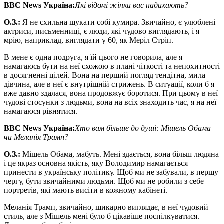
BBC News
Україна:
Які відомі жінки вас надихають?
О
.
З
.
:
Я не схильна шукати собі кумира. Звичайно, є улюблені
актриси, письменниці, є люди, які чудово виглядають, і я
мрію, наприклад, виглядати у 60, як Меріл Стріп.
В мене є одна подруга, я їй цього не говорила, але я
намагаюсь бути на неї схожою в плані чіткості та непохитності
в досягненні цілей. Вона на перший погляд тендітна, мила
дівчина, але в неї є внутрішній стрижень. В ситуації, коли б я
вже давно здалася, вона продовжує боротися. При цьому в неї
чудові стосунки з людьми, вона на всіх знаходить час, я на неї
намагаюся рівнятися.
BBC News
Україна:
Хто вам більше до душі: Мішель Обама
чи Меланія Трамп?
О
.
З
.
:
Мішель Обама, мабуть. Мені здається, вона більш людяна
і це якраз основна якість, яку Володимир намагається
принести в українську політику. Щоб ми не забували, в першу
чергу, бути звичайними людьми. Щоб ми не робили з себе
портретів, які мають висіти в кожному кабінеті.
Меланія Трамп, звичайно, шикарно виглядає, в неї чудовий
стиль, але з Мішель мені було б цікавіше поспілкуватися.