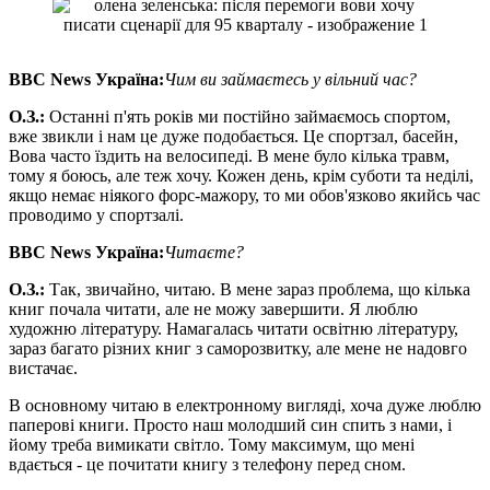
BBC News
Україна:
Чим ви займаєтесь у вільний час?
О
.
З
.
:
Останні п'ять років ми постійно займаємось спортом,
вже звикли і нам це дуже подобається. Це спортзал, басейн,
Вова часто їздить на велосипеді. В мене було кілька травм,
тому я боюсь, але теж хочу. Кожен день, крім суботи та неділі,
якщо немає ніякого форс-мажору, то ми обов'язково якийсь час
проводимо у спортзалі.
BBC News
Україна:
Читаєте?
О
.
З
.
:
Так, звичайно, читаю. В мене зараз проблема, що кілька
книг почала читати, але не можу завершити. Я люблю
художню літературу. Намагалась читати освітню літературу,
зараз багато різних книг з саморозвитку, але мене не надовго
вистачає.
В основному читаю в електронному вигляді, хоча дуже люблю
паперові книги. Просто наш молодший син спить з нами, і
йому треба вимикати світло. Тому максимум, що мені
вдається - це почитати книгу з телефону перед сном.