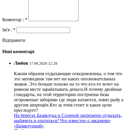
Коментар : *
Ім'я : *
Відправити
Нові коментарі
Любов
17.06.2026 12:26
Каким образом отдыхающие осведомленны, о том что
это заповедник там нет ни каких опозновательных
знаков .Это больше похоже на то что кто-то хочет на
ровном месте зарабатывать деньги.И почему двойные
стандарты, на этой территории построены базы
огороженые заборами где люди катаются, ловят рыбу а
другим запрещён.Кто за этим стоит и какие цели
преследует?
На берегах Базавлука и Соленой запрещено отдыхать,
рыбачить и охотиться? Что известно о заказнике
«Базавлуцкий»