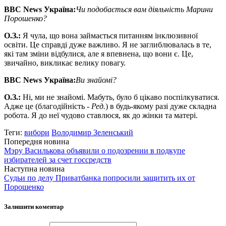
BBC News
Україна:
Чи подобається вам діяльність Марини
Порошенко?
О
.
З
.
:
Я чула, що вона займається питанням інклюзивної
освіти. Це справді дуже важливо. Я не заглиблювалась в те,
які там зміни відбулися, але я впевнена, що вони є. Це,
звичайно, викликає велику повагу.
BBC News
Україна:
Ви знайомі?
О
.
З
.
:
Ні, ми не знайомі. Мабуть, було б цікаво поспілкуватися.
Адже це (благодійність -
Ред.
) в будь-якому разі дуже складна
робота. Я до неї чудово ставлюся, як до жінки та матері.
Теги:
вибори
Володимир Зеленський
Попередня новина
Мэру Василькова объявили о подозрении в подкупе
избирателей за счет госсредств
Наступна новина
Судьи по делу Приватбанка попросили защитить их от
Порошенко
Залишити коментар