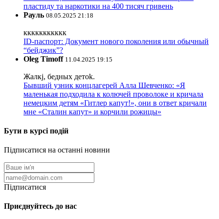
пластиду та наркотики на 400 тисяч гривень
Рауль
08.05.2025 21:18
ккккккккккк
ID-паспорт: Документ нового поколения или обычный
“бейджик”?
Oleg Timoff
11.04.2025 19:15
Жалкj, бедных детok.
Бывший узник концлагерей Алла Шевченко: «Я
маленькая подходила к колючей проволоке и кричала
немецким детям «Гитлер капут!», они в ответ кричали
мне «Сталин капут» и корчили рожицы»
Бути в курсі подій
Підписатися на останні новини
Підписатися
Приєднуйтесь до нас