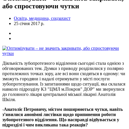
або спростовуючи чутки
Освіта, медицина, соцзахист
25 січня 2017 р.
Діяльність зубопротезного відділення сьогодні стала однією з
обговорюваних тем. Думки з приводу розділилися у полярно
протилежних точках зору, але всі вони сходяться в одному: чи
зможуть городяни і надалі отримувати у місті послуги
зубопротезування. Із запитаннями щодо ситуації, яка склалася
навколо підрозділу КЗ "ЦМЛ м.Покров" ДОР" ми звернулися
до головного лікаря центральної міської лікарні Анатолія
Шкіля.
-
Анатоліє Петровичу, містом поширюються чутки, навіть
з’явилися анонімні листівки щодо припинення роботи
зубопротезного відділення. Що насправді відбувається у
підрозділі і чим викликана така реакція?