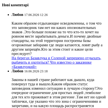
Нові коментарі
Любов
17.06.2026 12:26
Каким образом отдыхающие осведомленны, о том что
это заповедник там нет ни каких опозновательных
знаков .Это больше похоже на то что кто-то хочет на
ровном месте зарабатывать деньги.И почему двойные
стандарты, на этой территории построены базы
огороженые заборами где люди катаются, ловят рыбу а
другим запрещён.Кто за этим стоит и какие цели
преследует?
На берегах Базавлука и Соленой запрещено отдыхать,
рыбачить и охотиться? Что известно о заказнике
«Базавлуцкий»
Любов
16.06.2026 23:18
Законы в нашей стране работают как дышло, куда
повернул туда и вышло.Каким образом статус
заповедник изменил ситуацию в лучшую сторону?Это
очередное ограничение для простых людей ,темболие
для тех кто проживает в этом ригеоне .Там нет ни одной
таблички, где указано что это зона с ограничениями и
запретами, и на какую площадь распространяется