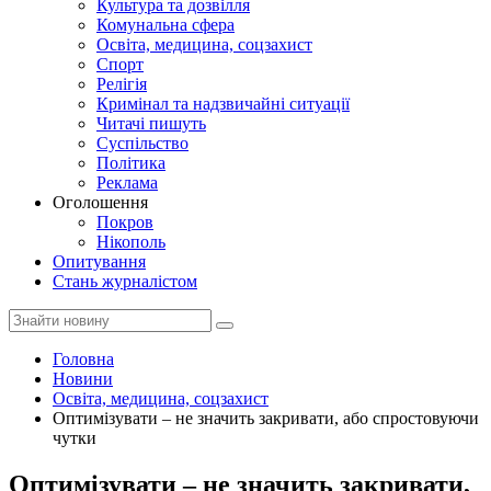
Культура та дозвілля
Комунальна сфера
Освіта, медицина, соцзахист
Спорт
Релігія
Кримінал та надзвичайні ситуації
Читачі пишуть
Суспільство
Політика
Реклама
Оголошення
Покров
Нікополь
Опитування
Стань журналістом
Головна
Новини
Освіта, медицина, соцзахист
Оптимізувати – не значить закривати, або спростовуючи
чутки
Оптимізувати – не значить закривати,