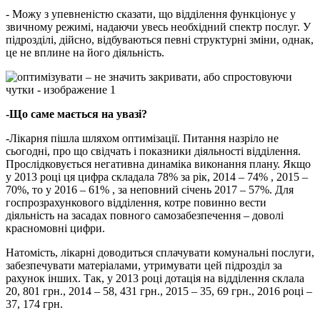
- Можу з упевненістю сказати, що відділення функціонує у
звичному режимі, надаючи увесь необхідний спектр послуг. У
підрозділі, дійсно, відбуваються певні структурні зміни, однак,
це не вплине на його діяльність.
-Що саме мається на увазі?
-Лікарня пішла шляхом оптимізації. Питання назріло не
сьогодні, про що свідчать і показники діяльності відділення.
Прослідковується негативна динаміка виконання плану. Якщо
у 2013 році ця цифра складала 78% за рік, 2014 – 74% , 2015 –
70%, то у 2016 – 61% , за неповний січень 2017 – 57%. Для
госпрозрахункового відділення, котре повинно вести
діяльність на засадах повного самозабезпечення – доволі
красномовні цифри.
Натомість, лікарні доводиться сплачувати комунальні послуги,
забезпечувати матеріалами, утримувати цей підрозділ за
рахунок інших. Так, у 2013 році дотація на відділення склала
20, 801 грн., 2014 – 58, 431 грн., 2015 – 35, 69 грн., 2016 році –
37, 174 грн.