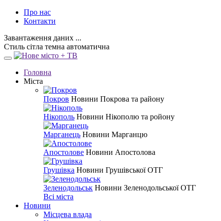
Про нас
Контакти
Завантаження даних ...
Стиль
сітла
темна
автоматична
Головна
Міста
Покров
Новини Покрова та району
Нікополь
Новини Нікополю та ройону
Марганець
Новини Марганцю
Апостолове
Новини Апостолова
Грушівка
Новини Грушівської ОТГ
Зеленодольськ
Новини Зеленодольської ОТГ
Всі міста
Новини
Місцева влада