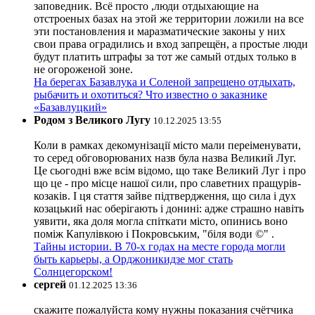
заповедник. Всё просто ,люди отдыхающие на
отстроеных базах на этой же территории ложили на все
эти постановления и маразматические законы у них
свои права оградились и вход запрещён, а простые люди
будут платить штрафы за тот же самый отдых только в
не огороженой зоне.
На берегах Базавлука и Соленой запрещено отдыхать,
рыбачить и охотиться? Что известно о заказнике
«Базавлуцкий»
Родом з Великого Лугу
10.12.2025 13:55
Коли в рамках декомунізації місто мали переіменувати,
то серед обговорюваних назв була назва Великий Луг.
Це сьогодні вже всім відомо, що таке Великий Луг і про
що це - про місце нашої сили, про славетних пращурів-
козаків. І ця стаття зайве підтвердження, що сила і дух
козацький нас оберігають і донині: адже страшно навіть
уявити, яка доля могла спіткати місто, опинись воно
поміж Капулівкою і Покровським, "біля води ©" .
Тайны истории. В 70-х годах на месте города могли
быть карьеры, а Орджоникидзе мог стать
Солнцегорском!
сергей
01.12.2025 13:36
скажите пожалуйста кому нужны показания счётчика