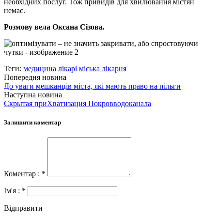
необхідних послуг. Тож привидів для хвилювання містян
немає.
Розмову вела Оксана Сізова.
Теги:
медицина
лікарі
міська лікарня
Попередня новина
До уваги мешканців міста, які мають право на пільги
Наступна новина
Скрытая приХватизация Покровводоканала
Залишити коментар
Коментар : *
Ім'я : *
Відправити