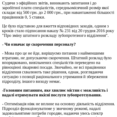
Судячи з офіційних звітів, виникають запитання і до
заробітної плати спеціалістів, середньомісячний розмір якої
складає від 500 грн. до 2 000 грн., при навантаженні більшості
працівників 0, 5 ставки.
Це було підставою для вжиття відповідних заходів, одним з
кроків стало підписання наказу № 231 від 20 грудня 2016 року
"Про зміну штатного розкладу зубопротезного відділення".
- Чи означає це скорочення персоналу?
- Мова про це не йде, вирішуємо питання з найменшими
втратами, не допускаючи скорочення. Штатний розклад було
впорядковано, вивільнених спеціалістів переведено на
рівноцінні лікарняні посади. Звичайно, не всі працівники
відділення схвалюють таке рішення, однак, розглядаючи
ситуацію з позиції раціонального утримання й збереження
підрозділу, іншого виходу немає.
-Головним питанням, яке хвилює містян є можливість і
надалі отримувати якісні послуги зубопротезування.
- Оптимізація ніяк не вплине на основну діяльність відділення.
Підрозділ функціонуватиме у звичному режимі, надалі
задовольнятиме потреби городян, надаючи увесь спектр