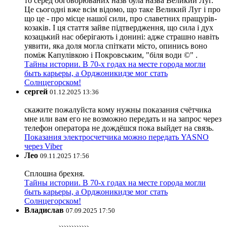
то серед обговорюваних назв була назва Великий Луг.
Це сьогодні вже всім відомо, що таке Великий Луг і про
що це - про місце нашої сили, про славетних пращурів-
козаків. І ця стаття зайве підтвердження, що сила і дух
козацький нас оберігають і донині: адже страшно навіть
уявити, яка доля могла спіткати місто, опинись воно
поміж Капулівкою і Покровським, "біля води ©" .
Тайны истории. В 70-х годах на месте города могли
быть карьеры, а Орджоникидзе мог стать
Солнцегорском!
сергей
01.12.2025 13:36
скажите пожалуйста кому нужны показания счётчика
мне или вам его не возможно передать и на запрос через
телефон оператора не дождёшся пока выйдет на связь.
Показания электросчетчика можно передать YASNO
через Viber
Лео
09.11.2025 17:56
Сплошна брехня.
Тайны истории. В 70-х годах на месте города могли
быть карьеры, а Орджоникидзе мог стать
Солнцегорском!
Владислав
07.09.2025 17:50