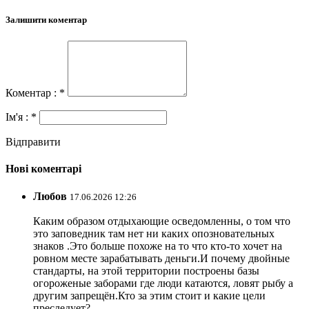
Залишити коментар
Коментар : *
Ім'я : *
Відправити
Нові коментарі
Любов
17.06.2026 12:26
Каким образом отдыхающие осведомленны, о том что
это заповедник там нет ни каких опозновательных
знаков .Это больше похоже на то что кто-то хочет на
ровном месте зарабатывать деньги.И почему двойные
стандарты, на этой территории построены базы
огороженые заборами где люди катаются, ловят рыбу а
другим запрещён.Кто за этим стоит и какие цели
преследует?