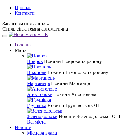
Про нас
Контакти
Завантаження даних ...
Стиль
сітла
темна
автоматична
Головна
Міста
Покров
Новини Покрова та району
Нікополь
Новини Нікополю та ройону
Марганець
Новини Марганцю
Апостолове
Новини Апостолова
Грушівка
Новини Грушівської ОТГ
Зеленодольськ
Новини Зеленодольської ОТГ
Всі міста
Новини
Місцева влада