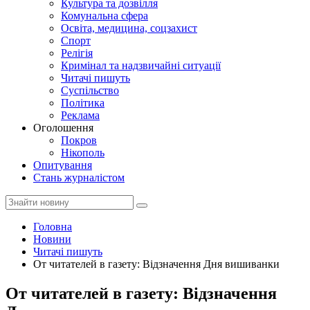
Культура та дозвілля
Комунальна сфера
Освіта, медицина, соцзахист
Спорт
Релігія
Кримінал та надзвичайні ситуації
Читачі пишуть
Суспільство
Політика
Реклама
Оголошення
Покров
Нікополь
Опитування
Стань журналістом
Головна
Новини
Читачі пишуть
От читателей в газету: Відзначення Дня вишиванки
От читателей в газету: Відзначення