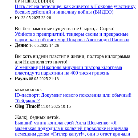
ну и шиза))))))))))))
Пять лет на пепелище: как живется в Покрове участнику
боевых действий и инвалиду войны (ВИДЕО)
Fr
23.05.2025 23:28
Вы безграмотные существа не Сырко, а Сирко!
Убийство предприятий, тендеры своим и прекрасные
парки: как работает мэр Покрова Александр Шаповал
Денис
16.05.2025 14:26
Вы хоть видели пластит в жизни, полтора килограмма
для Никополя это ничто!
У мешканця Нікополя вилучили півтора кілограма
пластиду та наркотики на 400 тисяч гривень
Рауль
08.05.2025 21:18
ккккккккккк
ID-паспорт: Документ нового поколения или обычный
“бейджик”?
Oleg Timoff
11.04.2025 19:15
Жалкj, бедных детok.
Бывший узник концлагерей Алла Шевченко: «Я
маленькая подходила к колючей проволоке и кричала
немецким детям «Гитлер капут!», они в ответ кричали