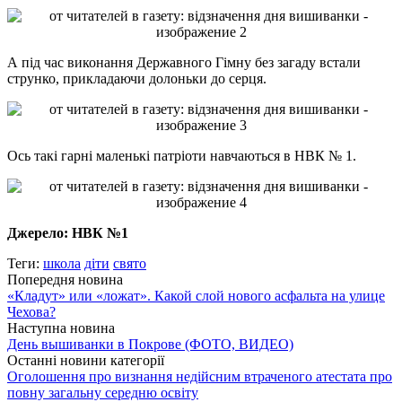
А під час виконання Державного Гімну без загаду встали
струнко, прикладаючи долоньки до серця.
Ось такі гарні маленькі патріоти навчаються в НВК № 1.
Джерело: НВК №1
Теги:
школа
діти
свято
Попередня новина
«Кладут» или «ложат». Какой слой нового асфальта на улице
Чехова?
Наступна новина
День вышиванки в Покрове (ФОТО, ВИДЕО)
Останні новини категорії
Оголошення про визнання недійсним втраченого атестата про
повну загальну середню освіту