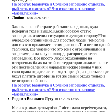
На берегах Базавлука и Соленой запрещено отдыхать,
рыбачить и охотиться? Что известно о заказнике
«Базавлуцкий»
Любов
16.06.2026 23:18
Законы в нашей стране работают как дышло, куда
повернул туда и вышло.Каким образом статус
заповедник изменил ситуацию в лучшую сторону?Это
очередное ограничение для простых людей ,темболие
для тех кто проживает в этом ригеоне .Там нет ни одной
таблички, где указано что это зона с ограничениями и
запретами, и на какую площадь распространяется
заповедник. Всё просто ,люди отдыхающие на
отстроеных базах на этой же территории ложили на все
эти постановления и маразматические законы у них
свои права оградились и вход запрещён, а простые люди
будут платить штрафы за тот же самый отдых только в
не огороженой зоне.
На берегах Базавлука и Соленой запрещено отдыхать,
рыбачить и охотиться? Что известно о заказнике
«Базавлуцкий»
Родом з Великого Лугу
10.12.2025 13:55
Коли в рамках декомунізації місто мали переіменувати,