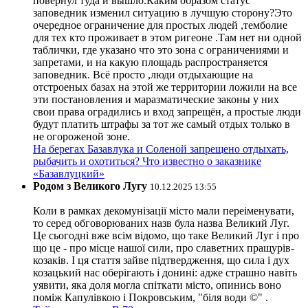
повернул туда и вышло.Каким образом статус
заповедник изменил ситуацию в лучшую сторону?Это
очередное ограничение для простых людей ,темболие
для тех кто проживает в этом ригеоне .Там нет ни одной
таблички, где указано что это зона с ограничениями и
запретами, и на какую площадь распространяется
заповедник. Всё просто ,люди отдыхающие на
отстроеных базах на этой же территории ложили на все
эти постановления и маразматические законы у них
свои права оградились и вход запрещён, а простые люди
будут платить штрафы за тот же самый отдых только в
не огороженой зоне.
На берегах Базавлука и Соленой запрещено отдыхать,
рыбачить и охотиться? Что известно о заказнике
«Базавлуцкий»
Родом з Великого Лугу
10.12.2025 13:55
Коли в рамках декомунізації місто мали переіменувати,
то серед обговорюваних назв була назва Великий Луг.
Це сьогодні вже всім відомо, що таке Великий Луг і про
що це - про місце нашої сили, про славетних пращурів-
козаків. І ця стаття зайве підтвердження, що сила і дух
козацький нас оберігають і донині: адже страшно навіть
уявити, яка доля могла спіткати місто, опинись воно
поміж Капулівкою і Покровським, "біля води ©" .