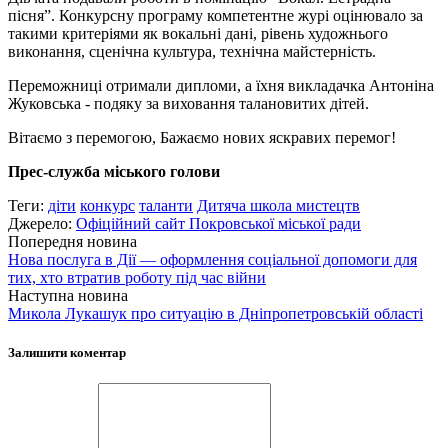
пісня”. Конкурсну програму компетентне журі оцінювало за
такими критеріями як вокальні дані, рівень художнього
виконання, сценічна культура, технічна майстерність.
Переможниці отримали дипломи, а їхня викладачка Антоніна
Жуковська - подяку за виховання талановитих дітей.
Вітаємо з перемогою, Бажаємо нових яскравих перемог!
Прес-служба міського голови
Теги:
діти
конкурс
таланти
Дитяча школа мистецтв
Джерело:
Офіційний сайт Покровської міської ради
Попередня новина
Нова послуга в Дії — оформлення соціальної допомоги для
тих, хто втратив роботу під час війни
Наступна новина
Микола Лукашук про ситуацію в Дніпропетровській області
Залишити коментар