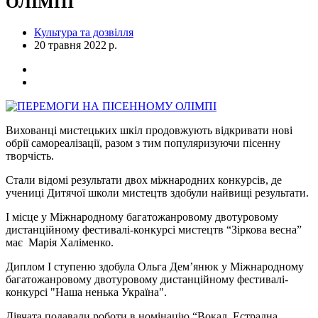
ОЛІМПІ
Культура та дозвілля
20 травня 2022 р.
Вихованці мистецьких шкіл продовжують відкривати нові
обрії самореалізації, разом з тим популяризуючи пісенну
творчість.
Стали відомі результати двох міжнародних конкурсів, де
учениці Дитячої школи мистецтв здобули найвищі результати.
І місце у Міжнародному багатожанровому двотуровому
дистанційному фестивалі-конкурсі мистецтв “Зіркова весна”
має Марія Халіменко.
Диплом І ступеню здобула Ольга Дем’янюк у Міжнародному
багатожанровому двотуровому дистанційному фестивалі-
конкурсі "Наша ненька Україна".
Дівчата подавали роботи в номінацію “Вокал. Естрадна