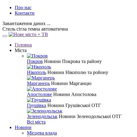
Про нас
Контакти
Завантаження даних ...
Стиль
сітла
темна
автоматична
Головна
Міста
Покров
Новини Покрова та району
Нікополь
Новини Нікополю та ройону
Марганець
Новини Марганцю
Апостолове
Новини Апостолова
Грушівка
Новини Грушівської ОТГ
Зеленодольськ
Новини Зеленодольської ОТГ
Всі міста
Новини
Місцева влада