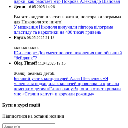
парки: как работает мэр Покрова Александр Шаповал
Денис
16.05.2025 14:26
Вы хоть видели пластит в жизни, полтора килограмма
для Никополя это ничто!
У мешканця Нікополя вилучили півтора кілограма
пластиду та наркотики на 400 тисяч гривень
Рауль
08.05.2025 21:18
ккккккккккк
ID-паспорт: Документ нового поколения или обычный
“бейджик”?
Oleg Timoff
11.04.2025 19:15
Жалкj, бедных детok.
Бывший узник концлагерей Алла Шевченко: «Я
маленькая подходила к колючей проволоке и кричала
немецким детям «Гитлер капут!», они в ответ кричали
мне «Сталин капут» и корчили рожицы»
Бути в курсі подій
Підписатися на останні новини