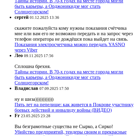
Тайны истории. В 70-х годах на месте города могли
быть карьеры, а Орджоникидзе мог стать
Солнцегорском!
сергей
01.12.2025 13:36
скажите пожалуйста кому нужны показания счётчика
мне или вам его не возможно передать и на запрос через
телефон оператора не дождёшся пока выйдет на связь.
Показания электросчетчика можно передать YASNO
через Viber
Лео
09.11.2025 17:56
Сплошна брехня.
Тайны истории. В 70-х годах на месте города могли
быть карьеры, а Орджоникидзе мог стать
Солнцегорском!
Владислав
07.09.2025 17:50
ну и шиза))))))))))))
Пять лет на пепелище: как живется в Покрове участнику
боевых действий и инвалиду войны (ВИДЕО)
Fr
23.05.2025 23:28
Вы безграмотные существа не Сырко, а Сирко!
Убийство предприятий, тендеры своим и прекрасные