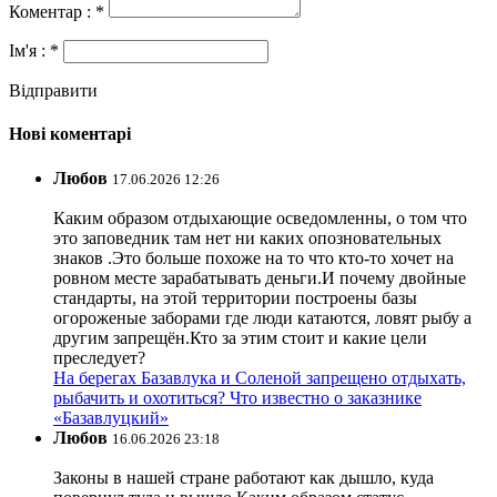
Коментар : *
Ім'я : *
Відправити
Нові коментарі
Любов
17.06.2026 12:26
Каким образом отдыхающие осведомленны, о том что
это заповедник там нет ни каких опозновательных
знаков .Это больше похоже на то что кто-то хочет на
ровном месте зарабатывать деньги.И почему двойные
стандарты, на этой территории построены базы
огороженые заборами где люди катаются, ловят рыбу а
другим запрещён.Кто за этим стоит и какие цели
преследует?
На берегах Базавлука и Соленой запрещено отдыхать,
рыбачить и охотиться? Что известно о заказнике
«Базавлуцкий»
Любов
16.06.2026 23:18
Законы в нашей стране работают как дышло, куда