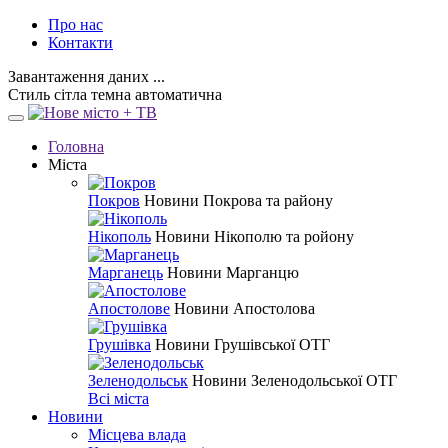
Про нас
Контакти
Завантаження даних ...
Стиль
сітла
темна
автоматична
Головна
Міста
Покров
Новини Покрова та району
Нікополь
Новини Нікополю та ройону
Марганець
Новини Марганцю
Апостолове
Новини Апостолова
Грушівка
Новини Грушівської ОТГ
Зеленодольськ
Новини Зеленодольської ОТГ
Всі міста
Новини
Місцева влада