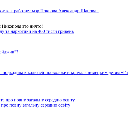
ки: как работает мэр Покрова Александр Шаповал
я Никополя это ничто!
у та наркотики на 400 тисяч гривень
бейджик”?
подходила к колючей проволоке и кричала немецким детям «Гит
 про повну загальну середню освіту