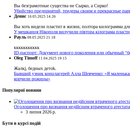
Вы безграмотные существа не Сырко, а Сирко!
Убийство предприятий, тендеры своим и прекрасные пар
Денис
16.05.2025 14:26
Вы хоть видели пластит в жизни, полтора килограмма дл
У мешканця Нікополя вилучили півтора кілограма пластид
Рауль
08.05.2025 21:18
ккккккккккк
ID-паспорт: Документ нового поколения или обычный “
Oleg Timoff
11.04.2025 19:15
Жалкj, бедных детok.
Бывший узник концлагерей Алла Шевченко: «Я маленькая 
корчили рожицы»
Популярні новини
Оголошення про визнання недійсним втраченого атестата
3 липня 2026 р.
Бути в курсі подій