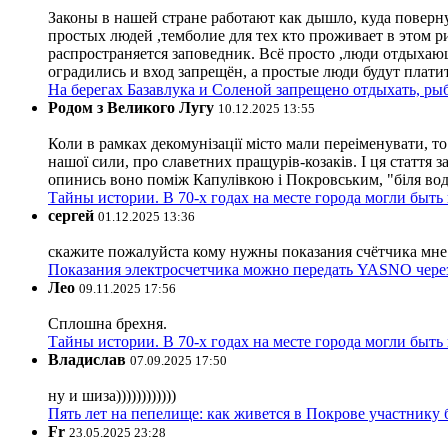
Законы в нашей стране работают как дышло, куда поверн
простых людей ,темболие для тех кто проживает в этом ри
распространяется заповедник. Всё просто ,люди отдыхающ
оградились и вход запрещён, а простые люди будут плати
На берегах Базавлука и Соленой запрещено отдыхать, рыб
Родом з Великого Лугу
10.12.2025 13:55
Коли в рамках декомунізації місто мали переіменувати, то
нашої сили, про славетних пращурів-козаків. І ця стаття з
опинись воно поміж Капулівкою і Покровським, "біля вод
Тайны истории. В 70-х годах на месте города могли быть
сергей
01.12.2025 13:36
скажите пожалуйста кому нужны показания счётчика мне и
Показания электросчетчика можно передать YASNO через
Лео
09.11.2025 17:56
Сплошна брехня.
Тайны истории. В 70-х годах на месте города могли быть
Владислав
07.09.2025 17:50
ну и шиза))))))))))))
Пять лет на пепелище: как живется в Покрове участник
Fr
23.05.2025 23:28