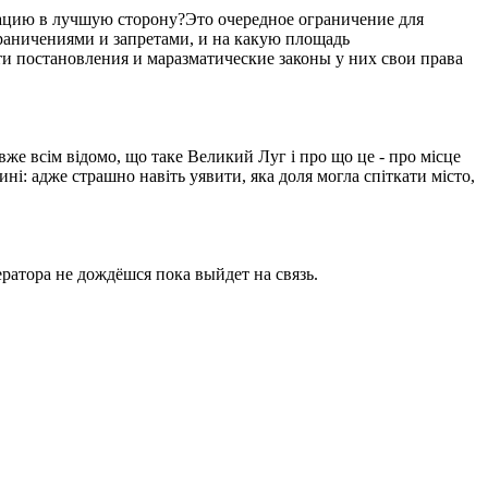
уацию в лучшую сторону?Это очередное ограничение для
ограничениями и запретами, и на какую площадь
ти постановления и маразматические законы у них свои права
вже всім відомо, що таке Великий Луг і про що це - про місце
ині: адже страшно навіть уявити, яка доля могла спіткати місто,
ратора не дождёшся пока выйдет на связь.