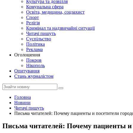
Культура та дозвілля
Комунальна сфера
Освіта, медицина, соцзахист
Спорт
Релігія
Кримінал та надзвичайні ситуації
Читачі пишуть
Суспільство
Політика
Реклама
Оголошення
Покров
Нікополь
Опитування
Стань журналістом
Головна
Новини
Читачі пишуть
Письма читателей: Почему пациенты и посетители горо
Письма читателей: Почему пациенты и