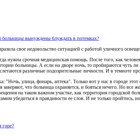
разила свое недовольство ситуацией с работой уличного освещ
 когда нужна срочная медицинская помощь. После того, как чело
тории больницы. А если на дворе ночь, то пробираются чуть ли 
ет), слетаются различные подозрительные личности. И в темноте п
 "Ночь, улица, фонарь, аптека". Только вот у нас в городе этот
 заверяют, что больница охраняется, и бояться нечего. Но все 
ещения на таком важном участке, как территория городской бол
мим убедиться в правдивости ее слов. И не только пройтись, н
м горе?