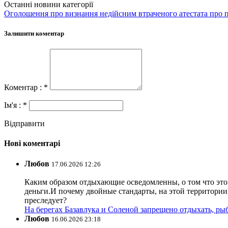
Останні новини категорії
Оголошення про визнання недійсним втраченого атестата про п
Залишити коментар
Коментар : *
Ім'я : *
Відправити
Нові коментарі
Любов
17.06.2026 12:26
Каким образом отдыхающие осведомленны, о том что это з
деньги.И почему двойные стандарты, на этой территории 
преследует?
На берегах Базавлука и Соленой запрещено отдыхать, рыб
Любов
16.06.2026 23:18