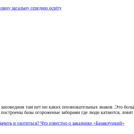
овну загальну середню освіту
аповедник там нет ни каких опозновательных знаков .Это больше
построены базы огороженые заборами где люди катаются, ловят 
ачить и охотиться? Что известно о заказнике «Базавлуцкий»