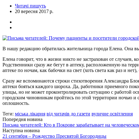
Читачі пишуть
20 вересня 2017 р.
В нашу редакцию обратилась жительница города Елена. Она вы
Елена говорит, что в жизни никто не застрахован от случаев,
Родственники сразу же бегут в аптеку, расположенную на терри
аптеке по ночам, как бабочки на свет (хоть света как раз и н
Сразу же вспоминаются строки стихотворения Александра Блока:
аптеки бояться каждого шороха. Да, работники приемного покоя
улицы, но не может проконтролировать ситуацию с работой осв
городским чиновникам пройтись по этой территории ночью и са
оплошность.
Теги:
міська лікарня
від читачів до газети
вуличне освітлення
Попередня новина
Письма читателей: Кто в Покрове зарабатывает на человеческо
Наступна новина
21 сентября – Рождество Пресвятой Богородицы