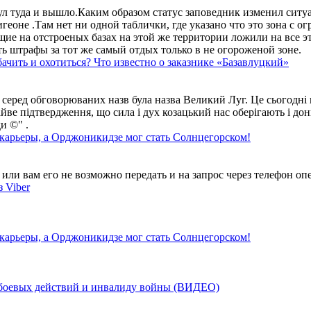
ул туда и вышло.Каким образом статус заповедник изменил сит
геоне .Там нет ни одной таблички, где указано что это зона с 
ие на отстроеных базах на этой же территории ложили на все э
ть штрафы за тот же самый отдых только в не огороженой зоне.
ачить и охотиться? Что известно о заказнике «Базавлуцкий»
 серед обговорюваних назв була назва Великий Луг. Це сьогодні 
айве підтвердження, що сила і дух козацький нас оберігають і дон
и ©" .
 карьеры, а Орджоникидзе мог стать Солнцегорском!
ли вам его не возможно передать и на запрос через телефон опе
 Viber
 карьеры, а Орджоникидзе мог стать Солнцегорском!
у боевых действий и инвалиду войны (ВИДЕО)