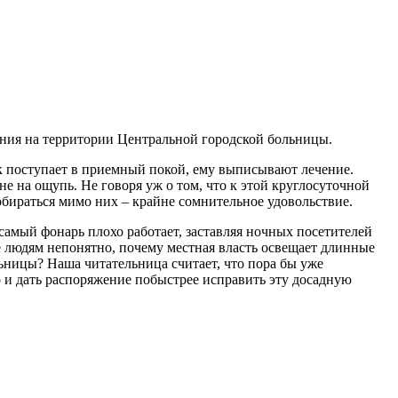
ения на территории Центральной городской больницы.
век поступает в приемный покой, ему выписывают лечение.
не на ощупь. Не говоря уж о том, что к этой круглосуточной
робираться мимо них – крайне сомнительное удовольствие.
 самый фонарь плохо работает, заставляя ночных посетителей
же людям непонятно, почему местная власть освещает длинные
ьницы? Наша читательница считает, что пора бы уже
о и дать распоряжение побыстрее исправить эту досадную