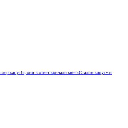
лер капут!», они в ответ кричали мне «Сталин капут» и