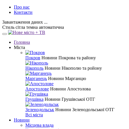
Про нас
Контакти
Завантаження даних ...
Стиль
сітла
темна
автоматична
Головна
Міста
Покров
Новини Покрова та району
Нікополь
Новини Нікополю та ройону
Марганець
Новини Марганцю
Апостолове
Новини Апостолова
Грушівка
Новини Грушівської ОТГ
Зеленодольськ
Новини Зеленодольської ОТГ
Всі міста
Новини
Місцева влада