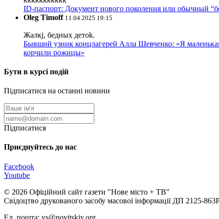
ID-паспорт: Документ нового поколения или обычный “
Oleg Timoff
11.04.2025 19:15
Жалкj, бедных детok.
Бывший узник концлагерей Алла Шевченко: «Я маленькая 
корчили рожицы»
Бути в курсі подій
Підписатися на останні новини
Підписатися
Приєднуйтесь до нас
Facebook
Youtube
© 2026 Офіційний сайт газети "Нове мiсто + ТВ"
Свідоцтво друкованого засобу масової інформації ДП 2125-863
Ел. пошта: vs@novitskiy.org