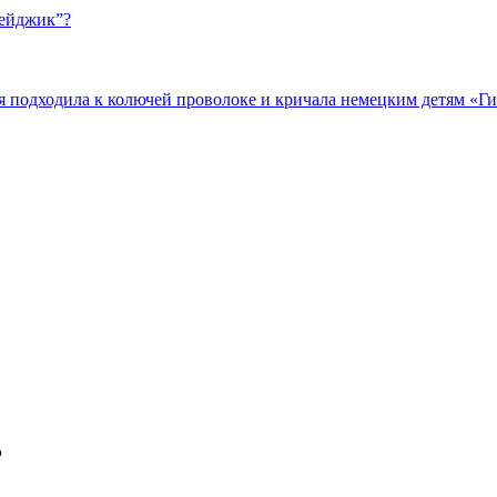
бейджик”?
подходила к колючей проволоке и кричала немецким детям «Гит
Р