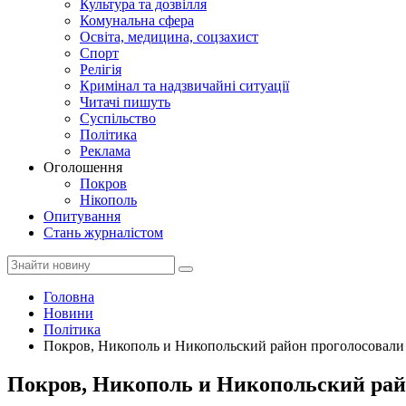
Культура та дозвілля
Комунальна сфера
Освіта, медицина, соцзахист
Спорт
Релігія
Кримінал та надзвичайні ситуації
Читачі пишуть
Суспільство
Політика
Реклама
Оголошення
Покров
Нікополь
Опитування
Стань журналістом
Головна
Новини
Політика
Покров, Никополь и Никопольский район проголосовали 
Покров, Никополь и Никопольский райо