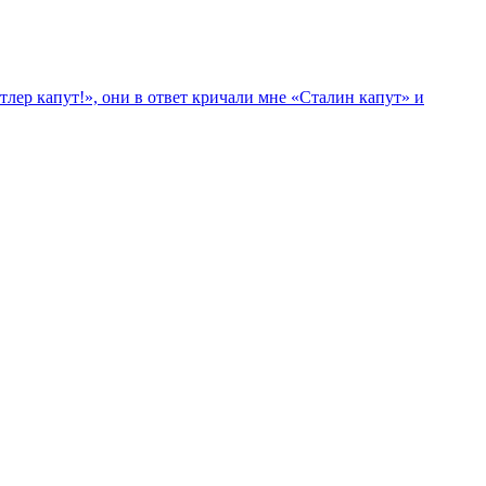
лер капут!», они в ответ кричали мне «Сталин капут» и