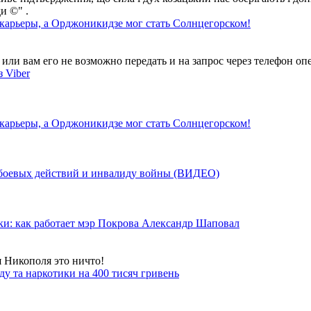
и ©" .
 карьеры, а Орджоникидзе мог стать Солнцегорском!
ли вам его не возможно передать и на запрос через телефон опе
 Viber
 карьеры, а Орджоникидзе мог стать Солнцегорском!
у боевых действий и инвалиду войны (ВИДЕО)
ки: как работает мэр Покрова Александр Шаповал
я Никополя это ничто!
у та наркотики на 400 тисяч гривень