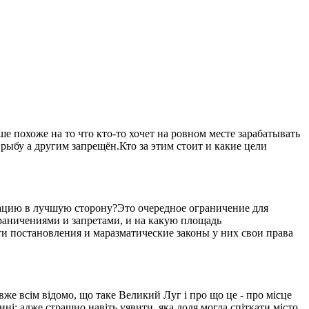
 похоже на то что кто-то хочет на ровном месте зарабатывать
рыбу а другим запрещён.Кто за этим стоит и какие цели
уацию в лучшую сторону?Это очередное ограничение для
ограничениями и запретами, и на какую площадь
ти постановления и маразматические законы у них свои права
вже всім відомо, що таке Великий Луг і про що це - про місце
ині: адже страшно навіть уявити, яка доля могла спіткати місто,