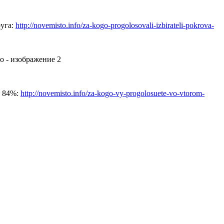
руга:
http://novemisto.info/za-kogo-progolosovali-izbirateli-pokrova-
м 84%:
http://novemisto.info/za-kogo-vy-progolosuete-vo-vtorom-