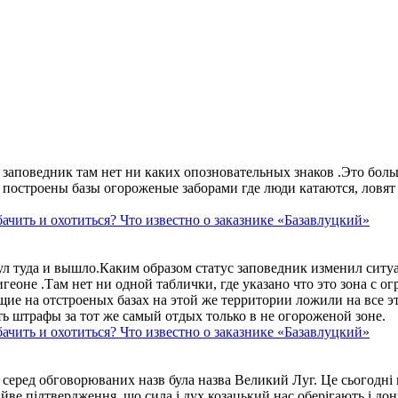
аповедник там нет ни каких опозновательных знаков .Это больше
построены базы огороженые заборами где люди катаются, ловят 
ачить и охотиться? Что известно о заказнике «Базавлуцкий»
ул туда и вышло.Каким образом статус заповедник изменил сит
геоне .Там нет ни одной таблички, где указано что это зона с 
ие на отстроеных базах на этой же территории ложили на все э
ть штрафы за тот же самый отдых только в не огороженой зоне.
ачить и охотиться? Что известно о заказнике «Базавлуцкий»
 серед обговорюваних назв була назва Великий Луг. Це сьогодні 
айве підтвердження, що сила і дух козацький нас оберігають і дон