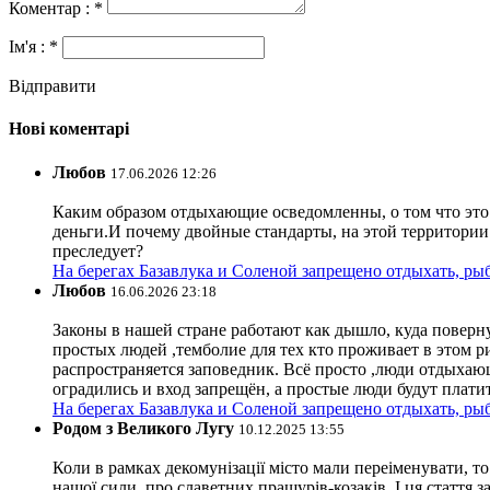
Коментар : *
Ім'я : *
Відправити
Нові коментарі
Любов
17.06.2026 12:26
Каким образом отдыхающие осведомленны, о том что это з
деньги.И почему двойные стандарты, на этой территории 
преследует?
На берегах Базавлука и Соленой запрещено отдыхать, рыб
Любов
16.06.2026 23:18
Законы в нашей стране работают как дышло, куда поверн
простых людей ,темболие для тех кто проживает в этом ри
распространяется заповедник. Всё просто ,люди отдыхающ
оградились и вход запрещён, а простые люди будут плати
На берегах Базавлука и Соленой запрещено отдыхать, рыб
Родом з Великого Лугу
10.12.2025 13:55
Коли в рамках декомунізації місто мали переіменувати, то
нашої сили, про славетних пращурів-козаків. І ця стаття з