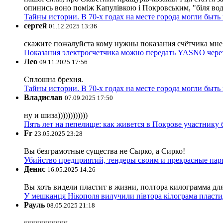
опинись воно поміж Капулівкою і Покровським, "біля вод
Тайны истории. В 70-х годах на месте города могли быть
сергей
01.12.2025 13:36
скажите пожалуйста кому нужны показания счётчика мне и
Показания электросчетчика можно передать YASNO через
Лео
09.11.2025 17:56
Сплошна брехня.
Тайны истории. В 70-х годах на месте города могли быть
Владислав
07.09.2025 17:50
ну и шиза))))))))))))
Пять лет на пепелище: как живется в Покрове участник
Fr
23.05.2025 23:28
Вы безграмотные существа не Сырко, а Сирко!
Убийство предприятий, тендеры своим и прекрасные пар
Денис
16.05.2025 14:26
Вы хоть видели пластит в жизни, полтора килограмма дл
У мешканця Нікополя вилучили півтора кілограма пластид
Рауль
08.05.2025 21:18
ккккккккккк