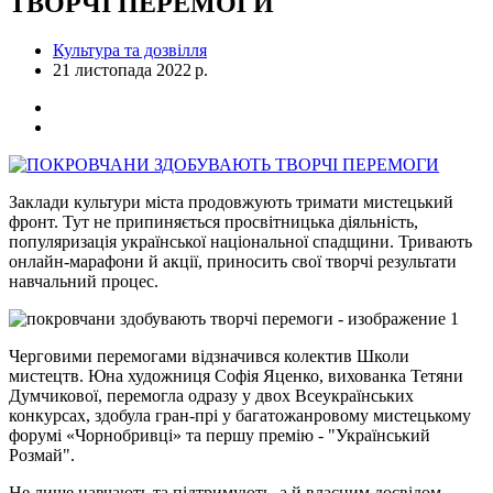
ТВОРЧІ ПЕРЕМОГИ
Культура та дозвілля
21 листопада 2022 р.
Заклади культури міста продовжують тримати мистецький
фронт. Тут не припиняється просвітницька діяльність,
популяризація української національної спадщини. Тривають
онлайн-марафони й акції, приносить свої творчі результати
навчальний процес.
Черговими перемогами відзначився колектив Школи
мистецтв. Юна художниця Софія Яценко, вихованка Тетяни
Думчикової, перемогла одразу у двох Всеукраїнських
конкурсах, здобула гран-прі у багатожанровому мистецькому
форумі «Чорнобривці» та першу премію - "Український
Розмай".
Не лише навчають та підтримують, а й власним досвідом