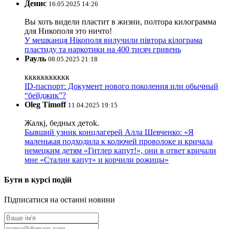
Денис
16.05.2025 14:26
Вы хоть видели пластит в жизни, полтора килограмма
для Никополя это ничто!
У мешканця Нікополя вилучили півтора кілограма
пластиду та наркотики на 400 тисяч гривень
Рауль
08.05.2025 21:18
ккккккккккк
ID-паспорт: Документ нового поколения или обычный
“бейджик”?
Oleg Timoff
11.04.2025 19:15
Жалкj, бедных детok.
Бывший узник концлагерей Алла Шевченко: «Я
маленькая подходила к колючей проволоке и кричала
немецким детям «Гитлер капут!», они в ответ кричали
мне «Сталин капут» и корчили рожицы»
Бути в курсі подій
Підписатися на останні новини