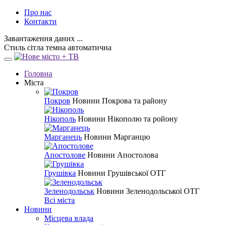
Про нас
Контакти
Завантаження даних ...
Стиль
сітла
темна
автоматична
Головна
Міста
Покров
Новини Покрова та району
Нікополь
Новини Нікополю та ройону
Марганець
Новини Марганцю
Апостолове
Новини Апостолова
Грушівка
Новини Грушівської ОТГ
Зеленодольськ
Новини Зеленодольської ОТГ
Всі міста
Новини
Місцева влада