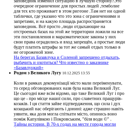
заповедник изменил ситуацию в лучшую сторону?Это
очередное ограничение для простых людей ,темболие
для тех кто проживает в этом ригеоне .Там нет ни одной
таблички, где указано что это зона с ограничениями и
запретами, и на какую площадь распространяется
заповедник. Всё просто ,люди отдыхающие на
отстроеных базах на этой же территории ложили на все
эти постановления и маразматические законы у них
свои права оградились и вход запрещён, а простые люди
будут платить штрафы за тот же самый отдых только в
не огороженой зоне.
На берегах Базавлука и Соленой запрещено отдыхать,
рыбачить и охотиться? Что известно о заказнике
«Базавлуцкий»
Родом з Великого Лугу
10.12.2025 13:55
Коли в рамках декомунізації місто мали переіменувати,
то серед обговорюваних назв була назва Великий Луг.
Це сьогодні вже всім відомо, що таке Великий Луг і про
що це - про місце нашої сили, про славетних пращурів-
козаків. І ця стаття зайве підтвердження, що сила і дух
козацький нас оберігають і донині: адже страшно навіть
уявити, яка доля могла спіткати місто, опинись воно
поміж Капулівкою і Покровським, "біля води ©" .
Тайны истории. В 70-х годах на месте города могли