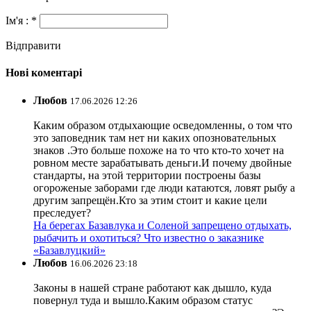
Ім'я : *
Відправити
Нові коментарі
Любов
17.06.2026 12:26
Каким образом отдыхающие осведомленны, о том что
это заповедник там нет ни каких опозновательных
знаков .Это больше похоже на то что кто-то хочет на
ровном месте зарабатывать деньги.И почему двойные
стандарты, на этой территории построены базы
огороженые заборами где люди катаются, ловят рыбу а
другим запрещён.Кто за этим стоит и какие цели
преследует?
На берегах Базавлука и Соленой запрещено отдыхать,
рыбачить и охотиться? Что известно о заказнике
«Базавлуцкий»
Любов
16.06.2026 23:18
Законы в нашей стране работают как дышло, куда
повернул туда и вышло.Каким образом статус