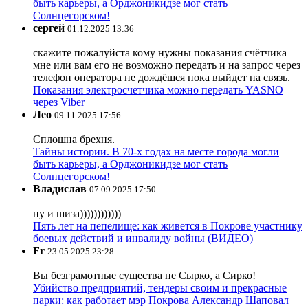
быть карьеры, а Орджоникидзе мог стать
Солнцегорском!
сергей
01.12.2025 13:36
скажите пожалуйста кому нужны показания счётчика
мне или вам его не возможно передать и на запрос через
телефон оператора не дождёшся пока выйдет на связь.
Показания электросчетчика можно передать YASNO
через Viber
Лео
09.11.2025 17:56
Сплошна брехня.
Тайны истории. В 70-х годах на месте города могли
быть карьеры, а Орджоникидзе мог стать
Солнцегорском!
Владислав
07.09.2025 17:50
ну и шиза))))))))))))
Пять лет на пепелище: как живется в Покрове участнику
боевых действий и инвалиду войны (ВИДЕО)
Fr
23.05.2025 23:28
Вы безграмотные существа не Сырко, а Сирко!
Убийство предприятий, тендеры своим и прекрасные
парки: как работает мэр Покрова Александр Шаповал