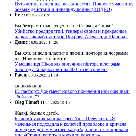
Пять лет на пепелище: как живется в Покрове участнику
боевых действий и инвалиду войны (ВИДЕО)
Fr
23.05.2025 23:28
Вы безграмотные существа не Сырко, а Сирко!
Убийство предприятий, тендеры своим и прекрасные
парки: как работает мэр Покрова Александр Шаповал
Денис
16.05.2025 14:26
Вы хоть видели пластит в жизни, полтора килограмма
для Никополя это ничто!
У мешканця Нікополя вилучили півтора кілограма
пластиду та наркотики на 400 тисяч гривень
Рауль
08.05.2025 21:18
ккккккккккк
ID-паспорт: Документ нового поколения или обычный
“бейджик”?
Oleg Timoff
11.04.2025 19:15
Жалкj, бедных детok.
Бывший узник концлагерей Алла Шевченко: «Я
маленькая подходила к колючей проволоке и кричала
немецким детям «Гитлер капут!», они в ответ кричали
мне «Сталин капут» и корчили рожицы»