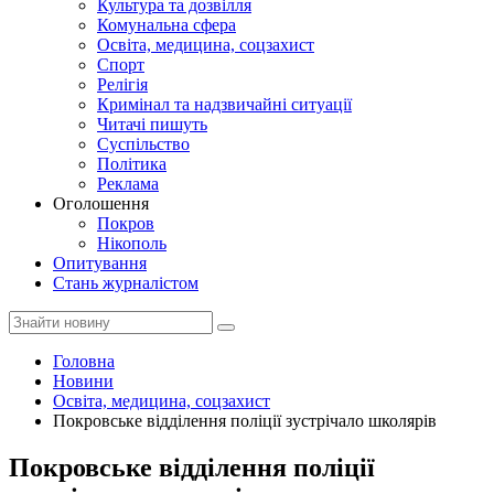
Культура та дозвілля
Комунальна сфера
Освіта, медицина, соцзахист
Спорт
Релігія
Кримінал та надзвичайні ситуації
Читачі пишуть
Суспільство
Політика
Реклама
Оголошення
Покров
Нікополь
Опитування
Стань журналістом
Головна
Новини
Освіта, медицина, соцзахист
Покровське відділення поліції зустрічало школярів
Покровське відділення поліції