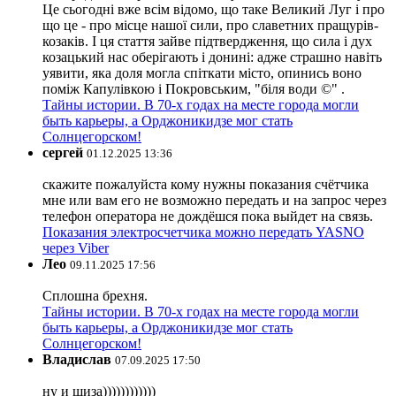
Це сьогодні вже всім відомо, що таке Великий Луг і про
що це - про місце нашої сили, про славетних пращурів-
козаків. І ця стаття зайве підтвердження, що сила і дух
козацький нас оберігають і донині: адже страшно навіть
уявити, яка доля могла спіткати місто, опинись воно
поміж Капулівкою і Покровським, "біля води ©" .
Тайны истории. В 70-х годах на месте города могли
быть карьеры, а Орджоникидзе мог стать
Солнцегорском!
сергей
01.12.2025 13:36
скажите пожалуйста кому нужны показания счётчика
мне или вам его не возможно передать и на запрос через
телефон оператора не дождёшся пока выйдет на связь.
Показания электросчетчика можно передать YASNO
через Viber
Лео
09.11.2025 17:56
Сплошна брехня.
Тайны истории. В 70-х годах на месте города могли
быть карьеры, а Орджоникидзе мог стать
Солнцегорском!
Владислав
07.09.2025 17:50
ну и шиза))))))))))))