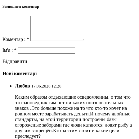
Залишити коментар
Коментар : *
Ім'я : *
Відправити
Нові коментарі
Любов
17.06.2026 12:26
Каким образом отдыхающие осведомленны, о том что
это заповедник там нет ни каких опозновательных
знаков .Это больше похоже на то что кто-то хочет на
ровном месте зарабатывать деньги.И почему двойные
стандарты, на этой территории построены базы
огороженые заборами где люди катаются, ловят рыбу а
другим запрещён.Кто за этим стоит и какие цели
преследует?