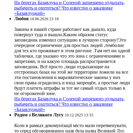
На берегах Базавлука и Соленой запрещено отдыхать,
рыбачить и охотиться? Что известно о заказнике
«Базавлуцкий»
Любов
16.06.2026 23:18
Законы в нашей стране работают как дышло, куда
повернул туда и вышло.Каким образом статус
заповедник изменил ситуацию в лучшую сторону?Это
очередное ограничение для простых людей ,темболие
для тех кто проживает в этом ригеоне .Там нет ни одной
таблички, где указано что это зона с ограничениями и
запретами, и на какую площадь распространяется
заповедник. Всё просто ,люди отдыхающие на
отстроеных базах на этой же территории ложили на все
эти постановления и маразматические законы у них
свои права оградились и вход запрещён, а простые люди
будут платить штрафы за тот же самый отдых только в
не огороженой зоне.
На берегах Базавлука и Соленой запрещено отдыхать,
рыбачить и охотиться? Что известно о заказнике
«Базавлуцкий»
Родом з Великого Лугу
10.12.2025 13:55
Коли в рамках декомунізації місто мали переіменувати,
то серед обговорюваних назв була назва Великий Луг.