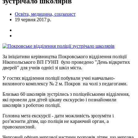
зустрічало школярів
Освіта, медицина, соцзахист
19 червня 2017 р.
За ініціативи керівництва Покровського відділення поліції
Нікопольського ВП ГУНП було проведено "День відкритих
дверей" для учнів однієї зі шкіл міста.
У гостях відділення поліції побували учні навчально-
виховного комплексу № 2 м. Покров на чолі з педагогами.
Близько 60 школярів зустрілись з поліцейськими відділення,
які провели для дітей цікаву екскурсію і познайомили
школярів з роботою поліції.
Головна мета екскурсії - дати можливість зрозуміти і
роз’яснити дітям, що поліція не караючий орган, а
правозахисний.
Черговий офіцер чергової частини розповів дітям, що чергова