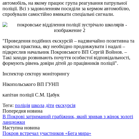
автомобіль, на якому працює група реагування патрульної
поліції. Всі з задоволенням посиділи за кермом автомобілю,
спробували самостійно вмикати спеціальні сигнали.
"Проведення подібних екскурсій – надзвичайно позитивна та
корисна практика, яку необхідно продовжувати і надалі –
підкреслив начальник Покровського ВП Сергій Войнов. –
Такі заходи розвивають почуття особистої відповідальності,
формують рівень довіри дітей до працівників поліції".
Інспектор сектору моніторингу
Нікопольського ВП ГУНП
капітан поліції С.М. Цабук
Теги:
поліція
школа
діти
екскурсія
Попередня новина
В Покрові затриманий грабіжник, який зривав з жінок золоті
ланцюжки
Наступна новина
Покров встречал участников «Бега мира»