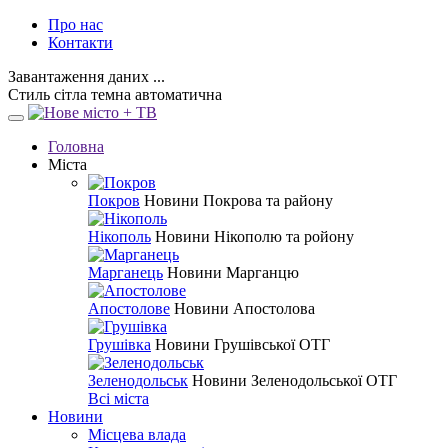
Про нас
Контакти
Завантаження даних ...
Стиль
сітла
темна
автоматична
Головна
Міста
Покров
Новини Покрова та району
Нікополь
Новини Нікополю та ройону
Марганець
Новини Марганцю
Апостолове
Новини Апостолова
Грушівка
Новини Грушівської ОТГ
Зеленодольськ
Новини Зеленодольської ОТГ
Всі міста
Новини
Місцева влада