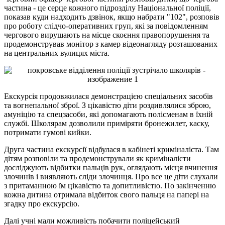
частина - це серце кожного підрозділу Національної поліції,
показав куди надходить дзвінок, якщо набрати "102", розповів
про роботу слідчо-оперативних груп, які за повідомленням
чергового вирушають на місце скоєння правопорушення та
продемонстрував монітор з камер відеонагляду розташованих
на центральних вулицях міста.
Екскурсія продовжилася демонстрацією спеціальних засобів
та вогнепальної зброї. З цікавістю діти роздивлялися зброю,
амуніцію та спецзасоби, які допомагають полісменам в їхній
службі. Школярам дозволили приміряти бронежилет, каску,
потримати гумові кийки.
Друга частина екскурсії відбулася в кабінеті криміналіста. Там
дітям розповіли та продемонстрували як криміналісти
досліджують відбитки пальців рук, оглядають місця вчинення
злочинів і виявляють сліди злочинця. Про все це діти слухали
з притаманною їм цікавістю та допитливістю. По закінченню
кожна дитина отримала відбиток свого пальця на папері на
згадку про екскурсію.
Далі учні мали можливість побачити поліцейський