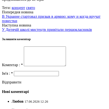
Теги:
концерт
свято
Попередня новина
В Украине стартовал призыв в армию: кому и когда вручат
повестки
Наступна новина
У Дитячій школі мистецтв привітали першокласників
Залишити коментар
Коментар : *
Ім'я : *
Відправити
Нові коментарі
Любов
17.06.2026 12:26