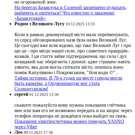
не огороженой зоне.
На берегах Базавлука и Соленой запрещено отдыхать,
рыбачить и охотиться? Что известно о заказнике
«Базавлуцкий»
Родом з Великого Лугу
10.12.2025 13:55
Коли в рамках декомунізації місто мали переіменувати,
то серед обговорюваних назв була назва Великий Луг.
Це сьогодні вже всім відомо, що таке Великий Луг і про
що це - про місце нашої сили, про славетних пращурів-
козаків. І ця стаття зайве підтвердження, що сила і дух
козацький нас оберігають і донині: адже страшно навіть
уявити, яка доля могла спіткати місто, опинись воно
поміж Капулівкою і Покровським, "біля води ©" .
Тайны истории. В 70-х годах на месте города могли
быть карьеры, а Орджоникидзе мог стать
Солнцегорском!
сергей
01.12.2025 13:36
скажите пожалуйста кому нужны показания счётчика
мне или вам его не возможно передать и на запрос через
телефон оператора не дождёшся пока выйдет на связь.
Показания электросчетчика можно передать YASNO
через Viber
Лео
09.11.2025 17:56