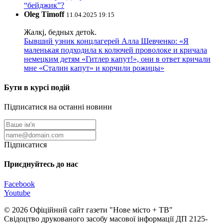
“бейджик”?
Oleg Timoff
11.04.2025 19:15
Жалкj, бедных детok.
Бывший узник концлагерей Алла Шевченко: «Я
маленькая подходила к колючей проволоке и кричала
немецким детям «Гитлер капут!», они в ответ кричали
мне «Сталин капут» и корчили рожицы»
Бути в курсі подій
Підписатися на останні новини
Підписатися
Приєднуйтесь до нас
Facebook
Youtube
© 2026 Офіційний сайт газети "Нове мiсто + ТВ"
Свідоцтво друкованого засобу масової інформації ДП 2125-