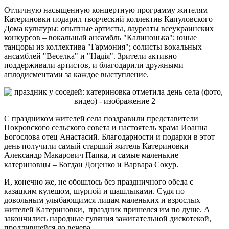
Отличную насыщенную концертную программу жителям
Катериновки подарил творческий коллектив Капуловского
Дома культуры: опытные артисты, лауреаты всеукраинских
конкурсов – вокальный ансамбль "Калинонька"; юные
танцоры из коллектива "Гармония"; солисты вокальных
ансамблей "Веселка" и "Надія". Зрители активно
поддерживали артистов, и благодарили дружными
аплодисментами за каждое выступление.
С праздником жителей села поздравили представители
Покровского сельского совета и настоятель храма Иоанна
Богослова отец Анастасий. Благодарности и подарки в этот
день получили самый старший житель Катериновки –
Александр Макарович Папка, и самые маленькие
катериновцы – Богдан Доценко и Варвара Сокур.
И, конечно же, не обошлось без праздничного обеда с
казацким кулешом, шурпой и шашлыками. Судя по
довольным улыбающимся лицам маленьких и взрослых
жителей Катериновки, праздник пришелся им по душе. А
закончились народные гуляния зажигательной дискотекой,
продлившейся до вечера.