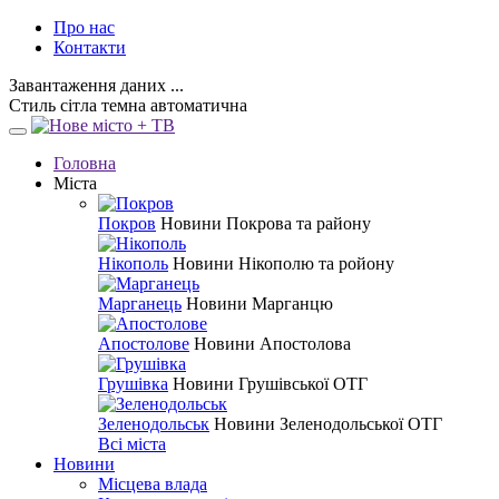
Про нас
Контакти
Завантаження даних ...
Стиль
сітла
темна
автоматична
Головна
Міста
Покров
Новини Покрова та району
Нікополь
Новини Нікополю та ройону
Марганець
Новини Марганцю
Апостолове
Новини Апостолова
Грушівка
Новини Грушівської ОТГ
Зеленодольськ
Новини Зеленодольської ОТГ
Всі міста
Новини
Місцева влада