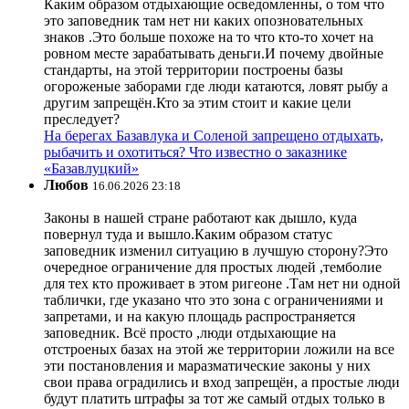
Каким образом отдыхающие осведомленны, о том что
это заповедник там нет ни каких опозновательных
знаков .Это больше похоже на то что кто-то хочет на
ровном месте зарабатывать деньги.И почему двойные
стандарты, на этой территории построены базы
огороженые заборами где люди катаются, ловят рыбу а
другим запрещён.Кто за этим стоит и какие цели
преследует?
На берегах Базавлука и Соленой запрещено отдыхать,
рыбачить и охотиться? Что известно о заказнике
«Базавлуцкий»
Любов
16.06.2026 23:18
Законы в нашей стране работают как дышло, куда
повернул туда и вышло.Каким образом статус
заповедник изменил ситуацию в лучшую сторону?Это
очередное ограничение для простых людей ,темболие
для тех кто проживает в этом ригеоне .Там нет ни одной
таблички, где указано что это зона с ограничениями и
запретами, и на какую площадь распространяется
заповедник. Всё просто ,люди отдыхающие на
отстроеных базах на этой же территории ложили на все
эти постановления и маразматические законы у них
свои права оградились и вход запрещён, а простые люди
будут платить штрафы за тот же самый отдых только в