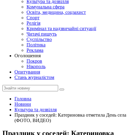
Культура та дозвілля
Комунальна сфера
Освіта, медицина, соцзахист
Спорт
Релігія
Кримінал та надзвичайні ситуації
Читачі пишуть
Суспільство
Політика
Реклама
Оголошення
Покров
Нікополь
Опитування
Стань журналістом
Головна
Новини
Культура та дозвілля
Праздник у соседей: Катериновка отметила День села
(ФОТО, ВИДЕО)
Праздник у соседей: Катериновка