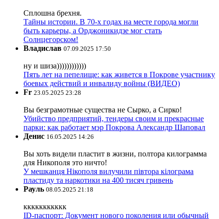
Сплошна брехня.
Тайны истории. В 70-х годах на месте города могли
быть карьеры, а Орджоникидзе мог стать
Солнцегорском!
Владислав
07.09.2025 17:50
ну и шиза))))))))))))
Пять лет на пепелище: как живется в Покрове участнику
боевых действий и инвалиду войны (ВИДЕО)
Fr
23.05.2025 23:28
Вы безграмотные существа не Сырко, а Сирко!
Убийство предприятий, тендеры своим и прекрасные
парки: как работает мэр Покрова Александр Шаповал
Денис
16.05.2025 14:26
Вы хоть видели пластит в жизни, полтора килограмма
для Никополя это ничто!
У мешканця Нікополя вилучили півтора кілограма
пластиду та наркотики на 400 тисяч гривень
Рауль
08.05.2025 21:18
ккккккккккк
ID-паспорт: Документ нового поколения или обычный