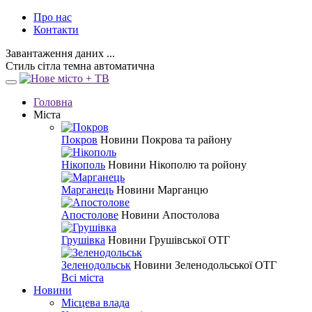
Про нас
Контакти
Завантаження даних ...
Стиль
сітла
темна
автоматична
Головна
Міста
Покров
Новини Покрова та району
Нікополь
Новини Нікополю та ройону
Марганець
Новини Марганцю
Апостолове
Новини Апостолова
Грушівка
Новини Грушівської ОТГ
Зеленодольськ
Новини Зеленодольської ОТГ
Всі міста
Новини
Місцева влада