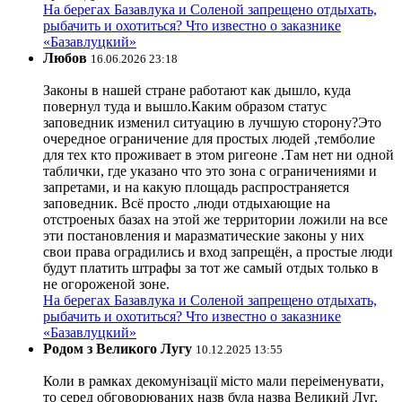
На берегах Базавлука и Соленой запрещено отдыхать,
рыбачить и охотиться? Что известно о заказнике
«Базавлуцкий»
Любов
16.06.2026 23:18
Законы в нашей стране работают как дышло, куда
повернул туда и вышло.Каким образом статус
заповедник изменил ситуацию в лучшую сторону?Это
очередное ограничение для простых людей ,темболие
для тех кто проживает в этом ригеоне .Там нет ни одной
таблички, где указано что это зона с ограничениями и
запретами, и на какую площадь распространяется
заповедник. Всё просто ,люди отдыхающие на
отстроеных базах на этой же территории ложили на все
эти постановления и маразматические законы у них
свои права оградились и вход запрещён, а простые люди
будут платить штрафы за тот же самый отдых только в
не огороженой зоне.
На берегах Базавлука и Соленой запрещено отдыхать,
рыбачить и охотиться? Что известно о заказнике
«Базавлуцкий»
Родом з Великого Лугу
10.12.2025 13:55
Коли в рамках декомунізації місто мали переіменувати,
то серед обговорюваних назв була назва Великий Луг.