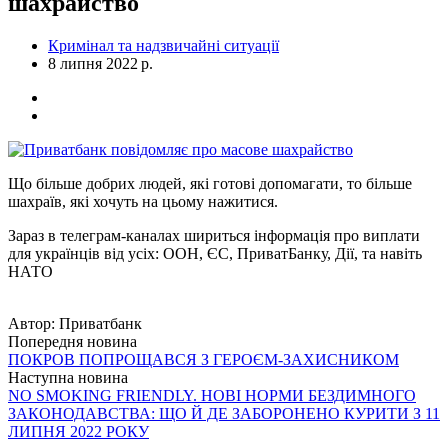
шахрайство
Кримінал та надзвичайні ситуації
8 липня 2022 р.
Що більше добрих людей, які готові допомагати, то більше
шахраїв, які хочуть на цьому нажитися.
Зараз в телеграм-каналах шириться інформація про виплати
для українців від усіх: ООН, ЄС, ПриватБанку, Дії, та навіть
НАТО
Автор:
Приватбанк
Попередня новина
ПОКРОВ ПОПРОЩАВСЯ З ГЕРОЄМ-ЗАХИСНИКОМ
Наступна новина
NO SMOKING FRIENDLY. НОВІ НОРМИ БЕЗДИМНОГО
ЗАКОНОДАВСТВА: ЩО Й ДЕ ЗАБОРОНЕНО КУРИТИ З 11
ЛИПНЯ 2022 РОКУ