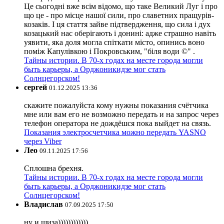
Це сьогодні вже всім відомо, що таке Великий Луг і про
що це - про місце нашої сили, про славетних пращурів-
козаків. І ця стаття зайве підтвердження, що сила і дух
козацький нас оберігають і донині: адже страшно навіть
уявити, яка доля могла спіткати місто, опинись воно
поміж Капулівкою і Покровським, "біля води ©" .
Тайны истории. В 70-х годах на месте города могли
быть карьеры, а Орджоникидзе мог стать
Солнцегорском!
сергей
01.12.2025 13:36
скажите пожалуйста кому нужны показания счётчика
мне или вам его не возможно передать и на запрос через
телефон оператора не дождёшся пока выйдет на связь.
Показания электросчетчика можно передать YASNO
через Viber
Лео
09.11.2025 17:56
Сплошна брехня.
Тайны истории. В 70-х годах на месте города могли
быть карьеры, а Орджоникидзе мог стать
Солнцегорском!
Владислав
07.09.2025 17:50
ну и шиза))))))))))))