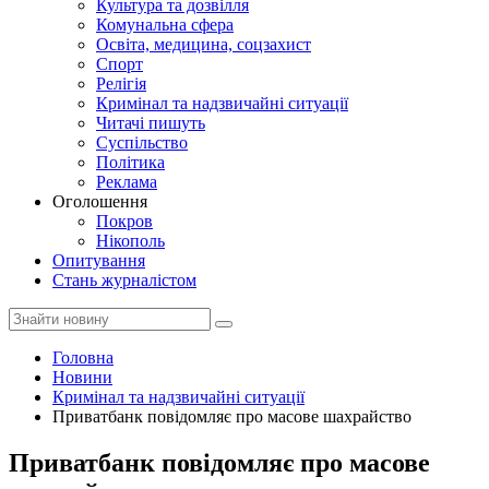
Культура та дозвілля
Комунальна сфера
Освіта, медицина, соцзахист
Спорт
Релігія
Кримінал та надзвичайні ситуації
Читачі пишуть
Суспільство
Політика
Реклама
Оголошення
Покров
Нікополь
Опитування
Стань журналістом
Головна
Новини
Кримінал та надзвичайні ситуації
Приватбанк повідомляє про масове шахрайство
Приватбанк повідомляє про масове