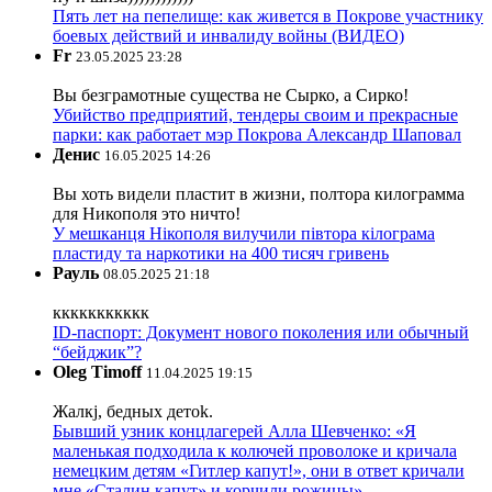
Пять лет на пепелище: как живется в Покрове участнику
боевых действий и инвалиду войны (ВИДЕО)
Fr
23.05.2025 23:28
Вы безграмотные существа не Сырко, а Сирко!
Убийство предприятий, тендеры своим и прекрасные
парки: как работает мэр Покрова Александр Шаповал
Денис
16.05.2025 14:26
Вы хоть видели пластит в жизни, полтора килограмма
для Никополя это ничто!
У мешканця Нікополя вилучили півтора кілограма
пластиду та наркотики на 400 тисяч гривень
Рауль
08.05.2025 21:18
ккккккккккк
ID-паспорт: Документ нового поколения или обычный
“бейджик”?
Oleg Timoff
11.04.2025 19:15
Жалкj, бедных детok.
Бывший узник концлагерей Алла Шевченко: «Я
маленькая подходила к колючей проволоке и кричала
немецким детям «Гитлер капут!», они в ответ кричали
мне «Сталин капут» и корчили рожицы»