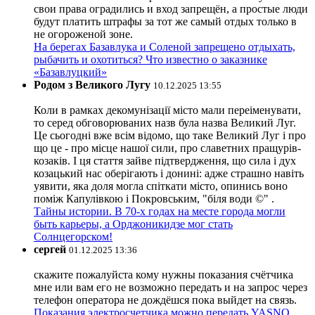
свои права оградились и вход запрещён, а простые люди
будут платить штрафы за тот же самый отдых только в
не огороженой зоне.
На берегах Базавлука и Соленой запрещено отдыхать,
рыбачить и охотиться? Что известно о заказнике
«Базавлуцкий»
Родом з Великого Лугу
10.12.2025 13:55
Коли в рамках декомунізації місто мали переіменувати,
то серед обговорюваних назв була назва Великий Луг.
Це сьогодні вже всім відомо, що таке Великий Луг і про
що це - про місце нашої сили, про славетних пращурів-
козаків. І ця стаття зайве підтвердження, що сила і дух
козацький нас оберігають і донині: адже страшно навіть
уявити, яка доля могла спіткати місто, опинись воно
поміж Капулівкою і Покровським, "біля води ©" .
Тайны истории. В 70-х годах на месте города могли
быть карьеры, а Орджоникидзе мог стать
Солнцегорском!
сергей
01.12.2025 13:36
скажите пожалуйста кому нужны показания счётчика
мне или вам его не возможно передать и на запрос через
телефон оператора не дождёшся пока выйдет на связь.
Показания электросчетчика можно передать YASNO