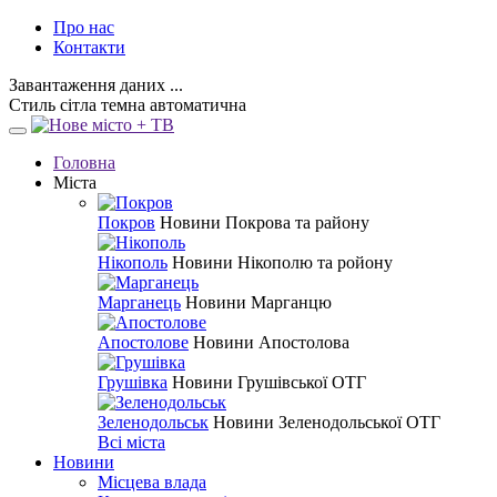
Про нас
Контакти
Завантаження даних ...
Стиль
сітла
темна
автоматична
Головна
Міста
Покров
Новини Покрова та району
Нікополь
Новини Нікополю та ройону
Марганець
Новини Марганцю
Апостолове
Новини Апостолова
Грушівка
Новини Грушівської ОТГ
Зеленодольськ
Новини Зеленодольської ОТГ
Всі міста
Новини
Місцева влада