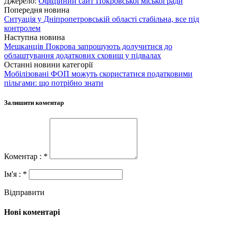
Джерело:
Офіційний сайт Покровської міської ради
Попередня новина
Ситуація у Дніпропетровській області стабільна, все під
контролем
Наступна новина
Мешканців Покрова запрошують долучитися до
облаштування додаткових сховищ у підвалах
Останні новини категорії
Мобілізовані ФОП можуть скористатися податковими
пільгами: що потрібно знати
Залишити коментар
Коментар : *
Ім'я : *
Відправити
Нові коментарі