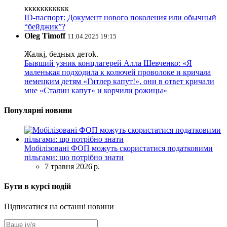
ккккккккккк
ID-паспорт: Документ нового поколения или обычный
“бейджик”?
Oleg Timoff
11.04.2025 19:15
Жалкj, бедных детok.
Бывший узник концлагерей Алла Шевченко: «Я
маленькая подходила к колючей проволоке и кричала
немецким детям «Гитлер капут!», они в ответ кричали
мне «Сталин капут» и корчили рожицы»
Популярні новини
Мобілізовані ФОП можуть скористатися податковими
пільгами: що потрібно знати
7 травня 2026 р.
Бути в курсі подій
Підписатися на останні новини