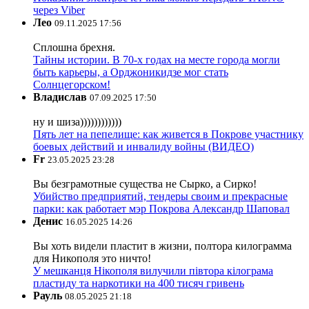
через Viber
Лео
09.11.2025 17:56
Сплошна брехня.
Тайны истории. В 70-х годах на месте города могли
быть карьеры, а Орджоникидзе мог стать
Солнцегорском!
Владислав
07.09.2025 17:50
ну и шиза))))))))))))
Пять лет на пепелище: как живется в Покрове участнику
боевых действий и инвалиду войны (ВИДЕО)
Fr
23.05.2025 23:28
Вы безграмотные существа не Сырко, а Сирко!
Убийство предприятий, тендеры своим и прекрасные
парки: как работает мэр Покрова Александр Шаповал
Денис
16.05.2025 14:26
Вы хоть видели пластит в жизни, полтора килограмма
для Никополя это ничто!
У мешканця Нікополя вилучили півтора кілограма
пластиду та наркотики на 400 тисяч гривень
Рауль
08.05.2025 21:18