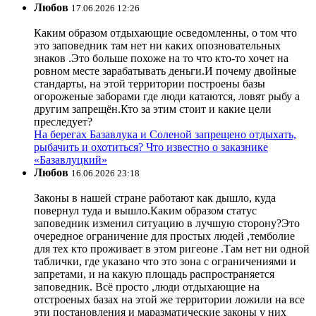
Любов
17.06.2026 12:26
Каким образом отдыхающие осведомленны, о том что
это заповедник там нет ни каких опозновательных
знаков .Это больше похоже на то что кто-то хочет на
ровном месте зарабатывать деньги.И почему двойные
стандарты, на этой территории построены базы
огороженые заборами где люди катаются, ловят рыбу а
другим запрещён.Кто за этим стоит и какие цели
преследует?
На берегах Базавлука и Соленой запрещено отдыхать,
рыбачить и охотиться? Что известно о заказнике
«Базавлуцкий»
Любов
16.06.2026 23:18
Законы в нашей стране работают как дышло, куда
повернул туда и вышло.Каким образом статус
заповедник изменил ситуацию в лучшую сторону?Это
очередное ограничение для простых людей ,темболие
для тех кто проживает в этом ригеоне .Там нет ни одной
таблички, где указано что это зона с ограничениями и
запретами, и на какую площадь распространяется
заповедник. Всё просто ,люди отдыхающие на
отстроеных базах на этой же территории ложили на все
эти постановления и маразматические законы у них