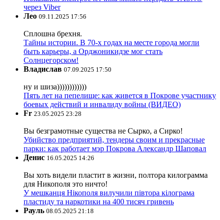
через Viber
Лео
09.11.2025 17:56
Сплошна брехня.
Тайны истории. В 70-х годах на месте города могли
быть карьеры, а Орджоникидзе мог стать
Солнцегорском!
Владислав
07.09.2025 17:50
ну и шиза))))))))))))
Пять лет на пепелище: как живется в Покрове участнику
боевых действий и инвалиду войны (ВИДЕО)
Fr
23.05.2025 23:28
Вы безграмотные существа не Сырко, а Сирко!
Убийство предприятий, тендеры своим и прекрасные
парки: как работает мэр Покрова Александр Шаповал
Денис
16.05.2025 14:26
Вы хоть видели пластит в жизни, полтора килограмма
для Никополя это ничто!
У мешканця Нікополя вилучили півтора кілограма
пластиду та наркотики на 400 тисяч гривень
Рауль
08.05.2025 21:18