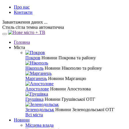
Про нас
Контакти
Завантаження даних ...
Стиль
сітла
темна
автоматична
Головна
Міста
Покров
Новини Покрова та району
Нікополь
Новини Нікополю та ройону
Марганець
Новини Марганцю
Апостолове
Новини Апостолова
Грушівка
Новини Грушівської ОТГ
Зеленодольськ
Новини Зеленодольської ОТГ
Всі міста
Новини
Місцева влада