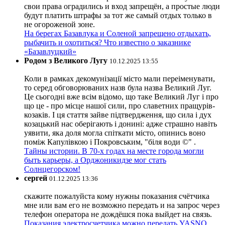
свои права оградились и вход запрещён, а простые люди
будут платить штрафы за тот же самый отдых только в
не огороженой зоне.
На берегах Базавлука и Соленой запрещено отдыхать,
рыбачить и охотиться? Что известно о заказнике
«Базавлуцкий»
Родом з Великого Лугу
10.12.2025 13:55
Коли в рамках декомунізації місто мали переіменувати,
то серед обговорюваних назв була назва Великий Луг.
Це сьогодні вже всім відомо, що таке Великий Луг і про
що це - про місце нашої сили, про славетних пращурів-
козаків. І ця стаття зайве підтвердження, що сила і дух
козацький нас оберігають і донині: адже страшно навіть
уявити, яка доля могла спіткати місто, опинись воно
поміж Капулівкою і Покровським, "біля води ©" .
Тайны истории. В 70-х годах на месте города могли
быть карьеры, а Орджоникидзе мог стать
Солнцегорском!
сергей
01.12.2025 13:36
скажите пожалуйста кому нужны показания счётчика
мне или вам его не возможно передать и на запрос через
телефон оператора не дождёшся пока выйдет на связь.
Показания электросчетчика можно передать YASNO