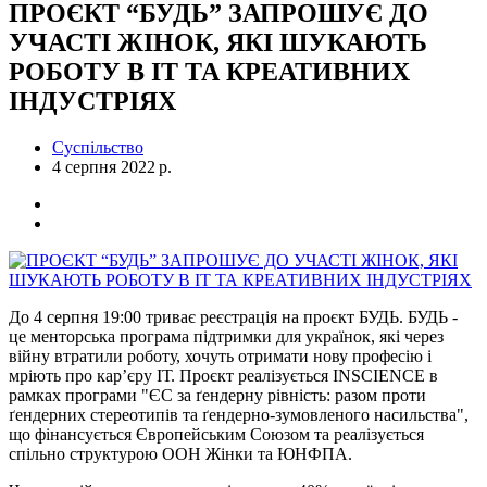
ПРОЄКТ “БУДЬ” ЗАПРОШУЄ ДО
УЧАСТІ ЖІНОК, ЯКІ ШУКАЮТЬ
РОБОТУ В ІТ ТА КРЕАТИВНИХ
ІНДУСТРІЯХ
Суспільство
4 серпня 2022 р.
До 4 серпня 19:00 триває реєстрація на проєкт БУДЬ. БУДЬ -
це менторська програма підтримки для українок, які через
війну втратили роботу, хочуть отримати нову професію і
мріють про кар’єру ІТ. Проєкт реалізується INSCIENCE в
рамках програми "ЄС за ґендерну рівність: разом проти
ґендерних стереотипів та ґендерно-зумовленого насильства",
що фінансується Європейським Союзом та реалізується
спільно структурою ООН Жінки та ЮНФПА.