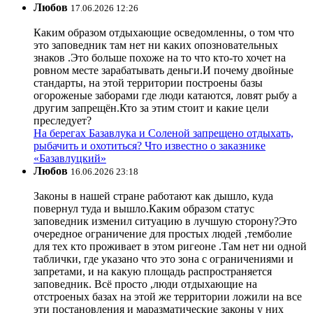
Любов
17.06.2026 12:26
Каким образом отдыхающие осведомленны, о том что
это заповедник там нет ни каких опозновательных
знаков .Это больше похоже на то что кто-то хочет на
ровном месте зарабатывать деньги.И почему двойные
стандарты, на этой территории построены базы
огороженые заборами где люди катаются, ловят рыбу а
другим запрещён.Кто за этим стоит и какие цели
преследует?
На берегах Базавлука и Соленой запрещено отдыхать,
рыбачить и охотиться? Что известно о заказнике
«Базавлуцкий»
Любов
16.06.2026 23:18
Законы в нашей стране работают как дышло, куда
повернул туда и вышло.Каким образом статус
заповедник изменил ситуацию в лучшую сторону?Это
очередное ограничение для простых людей ,темболие
для тех кто проживает в этом ригеоне .Там нет ни одной
таблички, где указано что это зона с ограничениями и
запретами, и на какую площадь распространяется
заповедник. Всё просто ,люди отдыхающие на
отстроеных базах на этой же территории ложили на все
эти постановления и маразматические законы у них