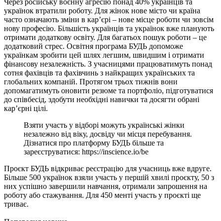
Через російську воєнну агресію понад 40% українців та
українок втратили роботу. Для жінок нове місто чи країна
часто означають зміни в кар’єрі – нове місце роботи чи зовсім
нову професію. Більшість українців та українок вже планують
отримати додаткову освіту. Для багатьох пошук роботи – це
додатковий стрес. Освітня програма БУДЬ допоможе
українкам зробити цей шлях легшим, швидшим і отримати
фінансову незалежність. З учасницями працюватимуть понад
сотня фахівців та фахівчинь з найкращих українських та
глобальних компаній. Протягом трьох тижнів вони
допомагатимуть оновити резюме та портфоліо, підготуватися
до співбесід, здобути необхідні навички та досягти обрані
кар’єрні цілі.
Взяти участь у відборі можуть українські жінки
незалежно від віку, досвіду чи місця перебування.
Дізнатися про платформу БУДЬ більше та
зареєструватися: https://inscience.io/be
Проєкт БУДЬ відкриває реєстрацію для учасниць вже вдруге.
Більше 500 українок взяли участь у першій хвилі проєкту, 50 з
них успішно завершили навчання, отримали запрошення на
роботу або стажування. Для 450 менті участь у проєкті ще
триває.