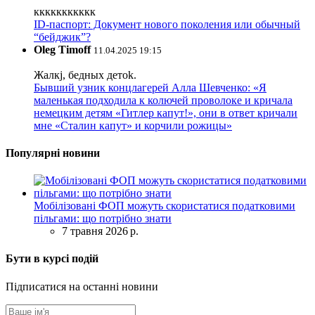
ккккккккккк
ID-паспорт: Документ нового поколения или обычный
“бейджик”?
Oleg Timoff
11.04.2025 19:15
Жалкj, бедных детok.
Бывший узник концлагерей Алла Шевченко: «Я
маленькая подходила к колючей проволоке и кричала
немецким детям «Гитлер капут!», они в ответ кричали
мне «Сталин капут» и корчили рожицы»
Популярні новини
Мобілізовані ФОП можуть скористатися податковими
пільгами: що потрібно знати
7 травня 2026 р.
Бути в курсі подій
Підписатися на останні новини