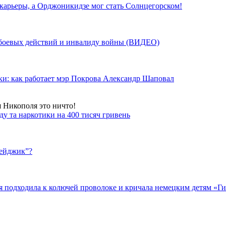
 карьеры, а Орджоникидзе мог стать Солнцегорском!
у боевых действий и инвалиду войны (ВИДЕО)
ки: как работает мэр Покрова Александр Шаповал
я Никополя это ничто!
у та наркотики на 400 тисяч гривень
бейджик”?
подходила к колючей проволоке и кричала немецким детям «Гит