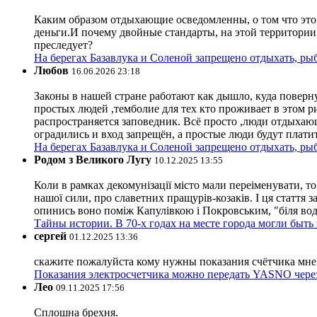
Каким образом отдыхающие осведомленны, о том что это з
деньги.И почему двойные стандарты, на этой территории 
преследует?
На берегах Базавлука и Соленой запрещено отдыхать, рыб
Любов
16.06.2026 23:18
Законы в нашей стране работают как дышло, куда поверн
простых людей ,темболие для тех кто проживает в этом ри
распространяется заповедник. Всё просто ,люди отдыхающ
оградились и вход запрещён, а простые люди будут плати
На берегах Базавлука и Соленой запрещено отдыхать, рыб
Родом з Великого Лугу
10.12.2025 13:55
Коли в рамках декомунізації місто мали переіменувати, то
нашої сили, про славетних пращурів-козаків. І ця стаття з
опинись воно поміж Капулівкою і Покровським, "біля вод
Тайны истории. В 70-х годах на месте города могли быть
сергей
01.12.2025 13:36
скажите пожалуйста кому нужны показания счётчика мне и
Показания электросчетчика можно передать YASNO через
Лео
09.11.2025 17:56
Сплошна брехня.