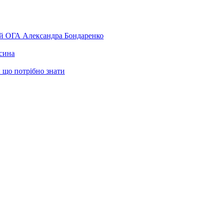
ой ОГА Александра Бондаренко
 сина
 що потрібно знати