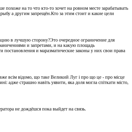
 похоже на то что кто-то хочет на ровном месте зарабатывать
рыбу а другим запрещён.Кто за этим стоит и какие цели
уацию в лучшую сторону?Это очередное ограничение для
ограничениями и запретами, и на какую площадь
ти постановления и маразматические законы у них свои права
вже всім відомо, що таке Великий Луг і про що це - про місце
ині: адже страшно навіть уявити, яка доля могла спіткати місто,
ратора не дождёшся пока выйдет на связь.