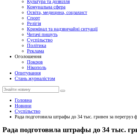
Культура та дозвілля
Комунальна сфера
Освіта, медицина, соцзахист
Спорт
Релігія
Кримінал та надзвичайні ситуації
Читачі пишуть
Суспільство
Політика
Реклама
Оголошення
Покров
Нікополь
Опитування
Стань журналістом
Головна
Новини
Суспільство
Рада подготовила штрафы до 34 тыс. гривен за перегруз 
Рада подготовила штрафы до 34 тыс. гр