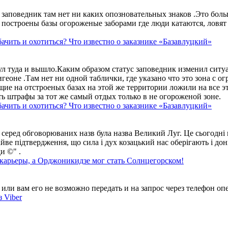
аповедник там нет ни каких опозновательных знаков .Это больше
построены базы огороженые заборами где люди катаются, ловят 
ачить и охотиться? Что известно о заказнике «Базавлуцкий»
ул туда и вышло.Каким образом статус заповедник изменил сит
геоне .Там нет ни одной таблички, где указано что это зона с 
ие на отстроеных базах на этой же территории ложили на все э
ть штрафы за тот же самый отдых только в не огороженой зоне.
ачить и охотиться? Что известно о заказнике «Базавлуцкий»
 серед обговорюваних назв була назва Великий Луг. Це сьогодні 
айве підтвердження, що сила і дух козацький нас оберігають і дон
и ©" .
 карьеры, а Орджоникидзе мог стать Солнцегорском!
ли вам его не возможно передать и на запрос через телефон опе
 Viber