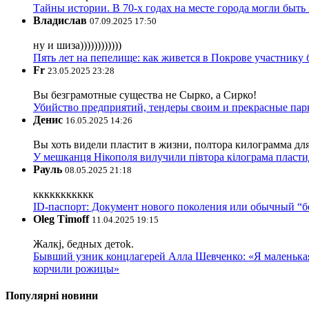
Тайны истории. В 70-х годах на месте города могли быть
Владислав
07.09.2025 17:50
ну и шиза))))))))))))
Пять лет на пепелище: как живется в Покрове участник
Fr
23.05.2025 23:28
Вы безграмотные существа не Сырко, а Сирко!
Убийство предприятий, тендеры своим и прекрасные пар
Денис
16.05.2025 14:26
Вы хоть видели пластит в жизни, полтора килограмма дл
У мешканця Нікополя вилучили півтора кілограма пластид
Рауль
08.05.2025 21:18
ккккккккккк
ID-паспорт: Документ нового поколения или обычный “
Oleg Timoff
11.04.2025 19:15
Жалкj, бедных детok.
Бывший узник концлагерей Алла Шевченко: «Я маленькая 
корчили рожицы»
Популярні новини