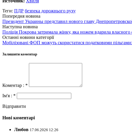
Источник:
Хвиля
Теги:
ПДР
безпека дорожнього руху
Попередня новина
Президент Украины представил нового главу Днепропетровск
Наступна новина
Поліція Покрова затримала жінку, яка ножем вдарила власного
Останні новини категорії
Мобілізовані ФОП можуть скористатися податковими пільгами:
Залишити коментар
Коментар : *
Ім'я : *
Відправити
Нові коментарі
Любов
17.06.2026 12:26