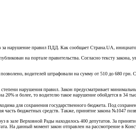
 за нарушение правил ПДД. Как сообщает Страна.UA, инициатора
публикован на портале правительства. Согласно тексту закона,
о позволено, водителей штрафовали на сумму от 510 до 680 грн.
т степени нарушения правил. Закон предусматривает минимальный
на 20% и более, то водителю такое нарушение обойдется в 34 ты
обходима для сохранения государственного бюджета. Под сохране
я часть бюджетных средств. Также, принятие закона №1047 поз
уз в зале Верховной Рады находилось 400 депутатов. За принят
тата. На данный момент закон отправлен на рассмотрение в Ко