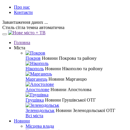
Про нас
Контакти
Завантаження даних ...
Стиль
сітла
темна
автоматична
Головна
Міста
Покров
Новини Покрова та району
Нікополь
Новини Нікополю та ройону
Марганець
Новини Марганцю
Апостолове
Новини Апостолова
Грушівка
Новини Грушівської ОТГ
Зеленодольськ
Новини Зеленодольської ОТГ
Всі міста
Новини
Місцева влада