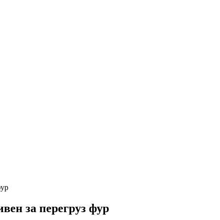
фур
ивен за перегруз фур