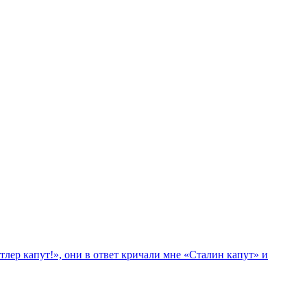
лер капут!», они в ответ кричали мне «Сталин капут» и