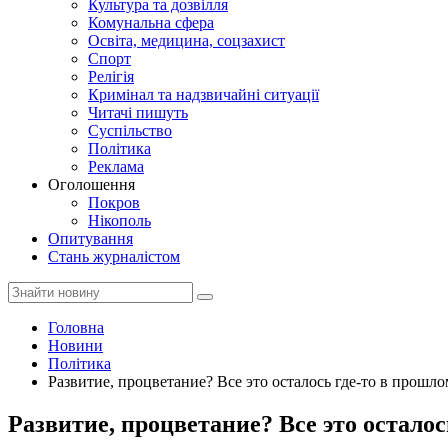
Культура та дозвілля
Комунальна сфера
Освіта, медицина, соцзахист
Спорт
Релігія
Кримінал та надзвичайні ситуації
Читачі пишуть
Суспільство
Політика
Реклама
Оголошення
Покров
Нікополь
Опитування
Стань журналістом
Головна
Новини
Політика
Развитие, процветание? Все это осталось где-то в прош
Развитие, процветание? Все это остало