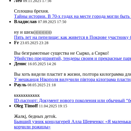
Лео
09.11.2025 17:56
Сплошна брехня.
Тайны истории. В 70-х годах на месте города могли быть
Владислав
07.09.2025 17:50
ну и шиза))))))))))))
Пять лет на пепелище: как живется в Покрове участник
Fr
23.05.2025 23:28
Вы безграмотные существа не Сырко, а Сирко!
Убийство предприятий, тендеры своим и прекрасные пар
Денис
16.05.2025 14:26
Вы хоть видели пластит в жизни, полтора килограмма дл
У мешканця Нікополя вилучили півтора кілограма пластид
Рауль
08.05.2025 21:18
ккккккккккк
ID-паспорт: Документ нового поколения или обычный “
Oleg Timoff
11.04.2025 19:15
Жалкj, бедных детok.
Бывший узник концлагерей Алла Шевченко: «Я маленькая 
корчили рожицы»