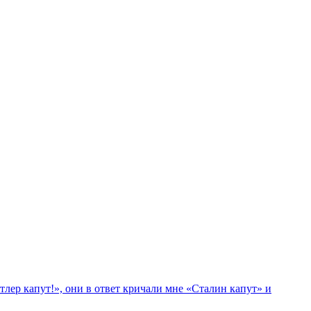
лер капут!», они в ответ кричали мне «Сталин капут» и