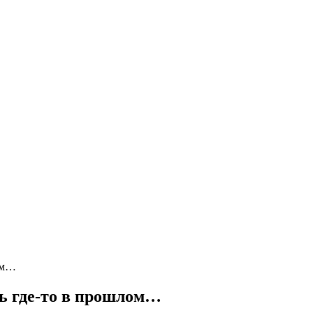
лом…
сь где-то в прошлом…