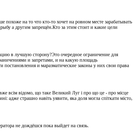
 похоже на то что кто-то хочет на ровном месте зарабатывать
рыбу а другим запрещён.Кто за этим стоит и какие цели
уацию в лучшую сторону?Это очередное ограничение для
ограничениями и запретами, и на какую площадь
ти постановления и маразматические законы у них свои права
вже всім відомо, що таке Великий Луг і про що це - про місце
ині: адже страшно навіть уявити, яка доля могла спіткати місто,
ратора не дождёшся пока выйдет на связь.