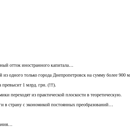
мный отток иностранного капитала…
з одного только города Днепропетровск на сумму более 900 млн. 
ревысит 1 млрд. грн. (!!!).
мики переходят из практической плоскости в теоретическую.
ьги в страну с экономикой постоянных преобразований…
жания…