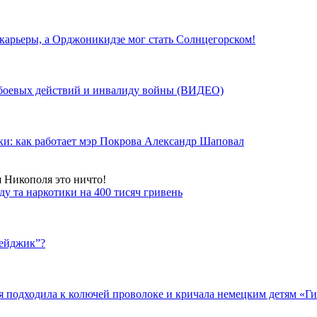
 карьеры, а Орджоникидзе мог стать Солнцегорском!
у боевых действий и инвалиду войны (ВИДЕО)
ки: как работает мэр Покрова Александр Шаповал
я Никополя это ничто!
у та наркотики на 400 тисяч гривень
бейджик”?
подходила к колючей проволоке и кричала немецким детям «Гит