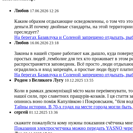
Любов
17.06.2026 12:26
Каким образом отдыхающие осведомленны, о том что это з
деньги.И почему двойные стандарты, на этой территории 
преследует?
На берегах Базавлука и Соленой запрещено отдыхать, рыб
Любов
16.06.2026 23:18
Законы в нашей стране работают как дышло, куда поверн
простых людей ,темболие для тех кто проживает в этом ри
распространяется заповедник. Всё просто ,люди отдыхающ
оградились и вход запрещён, а простые люди будут плати
На берегах Базавлука и Соленой запрещено отдыхать, рыб
Родом з Великого Лугу
10.12.2025 13:55
Коли в рамках декомунізації місто мали переіменувати, то
нашої сили, про славетних пращурів-козаків. І ця стаття з
опинись воно поміж Капулівкою і Покровським, "біля вод
Тайны истории. В 70-х годах на месте города могли быть
сергей
01.12.2025 13:36
скажите пожалуйста кому нужны показания счётчика мне и
Показания электросчетчика можно передать YASNO через