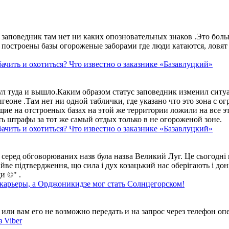
аповедник там нет ни каких опозновательных знаков .Это больше
построены базы огороженые заборами где люди катаются, ловят 
ачить и охотиться? Что известно о заказнике «Базавлуцкий»
ул туда и вышло.Каким образом статус заповедник изменил сит
геоне .Там нет ни одной таблички, где указано что это зона с 
ие на отстроеных базах на этой же территории ложили на все э
ть штрафы за тот же самый отдых только в не огороженой зоне.
ачить и охотиться? Что известно о заказнике «Базавлуцкий»
 серед обговорюваних назв була назва Великий Луг. Це сьогодні 
айве підтвердження, що сила і дух козацький нас оберігають і дон
и ©" .
 карьеры, а Орджоникидзе мог стать Солнцегорском!
ли вам его не возможно передать и на запрос через телефон опе
 Viber