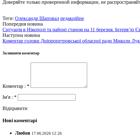
Доверяйте только проверенной информации, не распространяйт
Теги:
Олександр Шаповал
редакційне
Попередня новина
Ситуація в Нікополі та районі станом на 11 березня. Інтерв’ю
Наступна новина
Коментар голови Дніпропетровської обласної ради Миколи Лука
Залишити коментар
Коментар : *
Ім'я : *
Відправити
Нові коментарі
Любов
17.06.2026 12:26