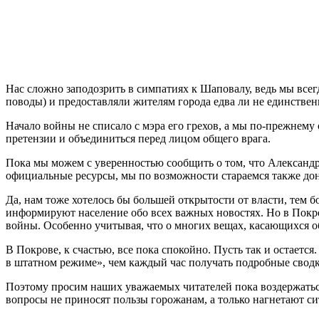
Нас сложно заподозрить в симпатиях к Шаповалу, ведь мы всегд
поводы) и предоставляли жителям города едва ли не единствен
Начало войны не списало с мэра его грехов, а мы по-прежнему
претензии и объединиться перед лицом общего врага.
Пока мы можем с уверенностью сообщить о том, что Александр 
официальные ресурсы, мы по возможности стараемся также дон
Да, нам тоже хотелось бы большей открытости от власти, тем 
информируют население обо всех важных новостях. Но в Покро
войны. Особенно учитывая, что о многих вещах, касающихся о
В Покрове, к счастью, все пока спокойно. Пусть так и остаетс
в штатном режиме», чем каждый час получать подробные сводки
Поэтому просим наших уважаемых читателей пока воздержаться
вопросы не приносят пользы горожанам, а только нагнетают 