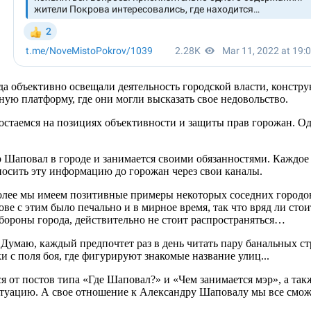
а объективно освещали деятельность городской власти, конструк
ную платформу, где они могли высказать свое недовольство.
 остаемся на позициях объективности и защиты прав горожан. О
Шаповал в городе и занимается своими обязанностями. Каждое у
осить эту информацию до горожан через свои каналы.
более мы имеем позитивные примеры некоторых соседних городов
ве с этим было печально и в мирное время, так что вряд ли ст
бороны города, действительно не стоит распространяться…
я. Думаю, каждый предпочтет раз в день читать пару банальных с
 с поля боя, где фигурируют знакомые название улиц...
 от постов типа «Где Шаповал?» и «Чем занимается мэр», а та
ситуацию. А свое отношение к Александру Шаповалу мы все смо