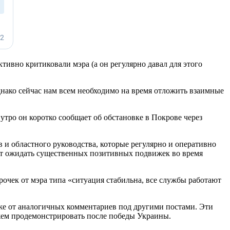
тивно критиковали мэра (а он регулярно давал для этого
днако сейчас нам всем необходимо на время отложить взаимные
тро он коротко сообщает об обстановке в Покрове через
 и областного руководства, которые регулярно и оперативно
оит ожидать существенных позитивных подвижек во время
трочек от мэра типа «ситуация стабильна, все службы работают
кже от аналогичных комментариев под другими постами. Эти
жем продемонстрировать после победы Украины.