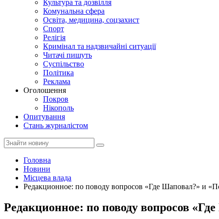
Культура та дозвілля
Комунальна сфера
Освіта, медицина, соцзахист
Спорт
Релігія
Кримінал та надзвичайні ситуації
Читачі пишуть
Суспільство
Політика
Реклама
Оголошення
Покров
Нікополь
Опитування
Стань журналістом
Головна
Новини
Місцева влада
Редакционное: по поводу вопросов «Где Шаповал?» и «П
Редакционное: по поводу вопросов «Гд