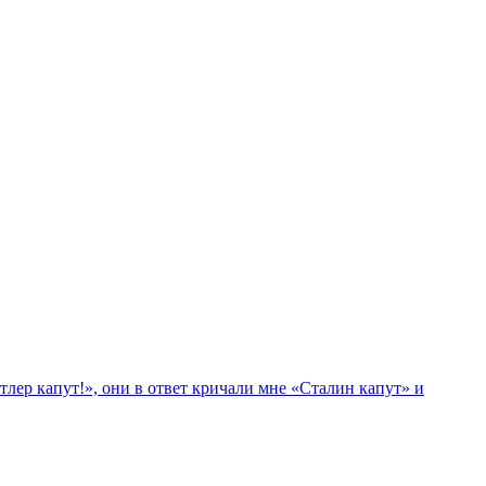
лер капут!», они в ответ кричали мне «Сталин капут» и