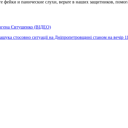
е фейки и панические слухи, верьте в наших защитников, помог
 Євгена Євтушенко (ВІДЕО)
шука стосовно ситуації на Дніпропетровщині станом на вечір 11