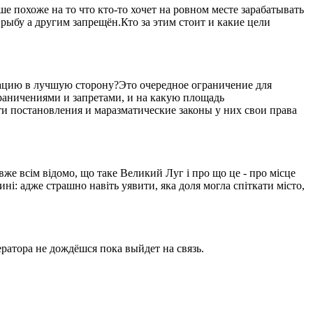
 похоже на то что кто-то хочет на ровном месте зарабатывать
рыбу а другим запрещён.Кто за этим стоит и какие цели
уацию в лучшую сторону?Это очередное ограничение для
ограничениями и запретами, и на какую площадь
ти постановления и маразматические законы у них свои права
вже всім відомо, що таке Великий Луг і про що це - про місце
ині: адже страшно навіть уявити, яка доля могла спіткати місто,
ратора не дождёшся пока выйдет на связь.