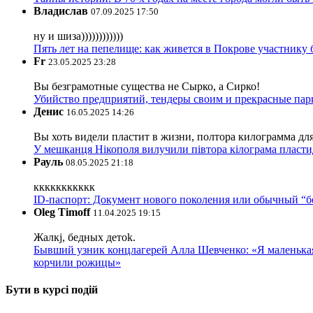
Владислав
07.09.2025 17:50
ну и шиза))))))))))))
Пять лет на пепелище: как живется в Покрове участник
Fr
23.05.2025 23:28
Вы безграмотные существа не Сырко, а Сирко!
Убийство предприятий, тендеры своим и прекрасные пар
Денис
16.05.2025 14:26
Вы хоть видели пластит в жизни, полтора килограмма дл
У мешканця Нікополя вилучили півтора кілограма пластид
Рауль
08.05.2025 21:18
ккккккккккк
ID-паспорт: Документ нового поколения или обычный “
Oleg Timoff
11.04.2025 19:15
Жалкj, бедных детok.
Бывший узник концлагерей Алла Шевченко: «Я маленькая 
корчили рожицы»
Бути в курсі подій