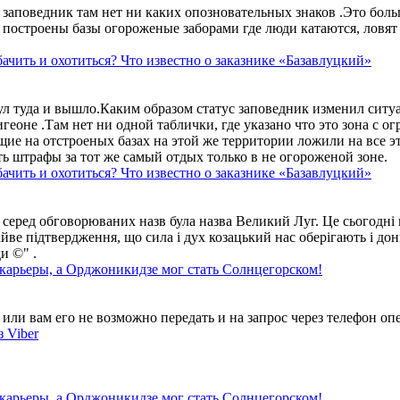
аповедник там нет ни каких опозновательных знаков .Это больше
построены базы огороженые заборами где люди катаются, ловят 
ачить и охотиться? Что известно о заказнике «Базавлуцкий»
ул туда и вышло.Каким образом статус заповедник изменил сит
геоне .Там нет ни одной таблички, где указано что это зона с 
ие на отстроеных базах на этой же территории ложили на все э
ть штрафы за тот же самый отдых только в не огороженой зоне.
ачить и охотиться? Что известно о заказнике «Базавлуцкий»
 серед обговорюваних назв була назва Великий Луг. Це сьогодні 
айве підтвердження, що сила і дух козацький нас оберігають і дон
и ©" .
 карьеры, а Орджоникидзе мог стать Солнцегорском!
ли вам его не возможно передать и на запрос через телефон опе
 Viber
 карьеры, а Орджоникидзе мог стать Солнцегорском!