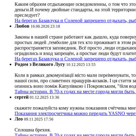
Каким образом отдыхающие осведомленны, о том что это з
деньги.И почему двойные стандарты, на этой территории 
преследует?
На берегах Базавлука и Соленой запрещено отдыхать, рыб
Любов
16.06.2026 23:18
Законы в нашей стране работают как дышло, куда поверн
простых людей ,темболие для тех кто проживает в этом ри
распространяется заповедник. Всё просто ,люди отдыхающ
оградились и вход запрещён, а простые люди будут плати
На берегах Базавлука и Соленой запрещено отдыхать, рыб
Родом з Великого Лугу
10.12.2025 13:55
Коли в рамках декомунізації місто мали переіменувати, то
нашої сили, про славетних пращурів-козаків. І ця стаття з
опинись воно поміж Капулівкою і Покровським, "біля вод
Тайны истории. В 70-х годах на месте города могли быть
сергей
01.12.2025 13:36
скажите пожалуйста кому нужны показания счётчика мне и
Показания электросчетчика можно передать YASNO через
Лео
09.11.2025 17:56
Сплошна брехня.
Тайны истории. В 70-х годах на месте города могли быть