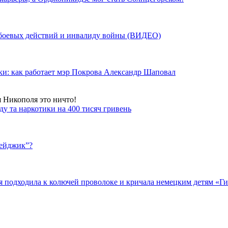
у боевых действий и инвалиду войны (ВИДЕО)
ки: как работает мэр Покрова Александр Шаповал
я Никополя это ничто!
у та наркотики на 400 тисяч гривень
бейджик”?
подходила к колючей проволоке и кричала немецким детям «Гит