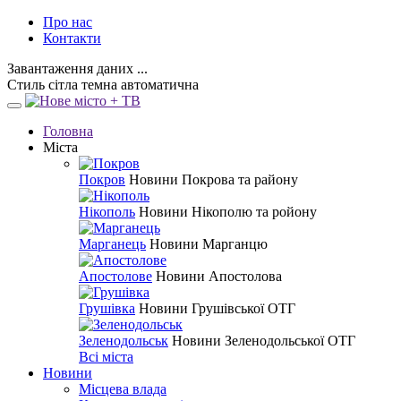
Про нас
Контакти
Завантаження даних ...
Стиль
сітла
темна
автоматична
Головна
Міста
Покров
Новини Покрова та району
Нікополь
Новини Нікополю та ройону
Марганець
Новини Марганцю
Апостолове
Новини Апостолова
Грушівка
Новини Грушівської ОТГ
Зеленодольськ
Новини Зеленодольської ОТГ
Всі міста
Новини
Місцева влада