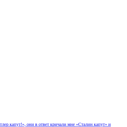
лер капут!», они в ответ кричали мне «Сталин капут» и