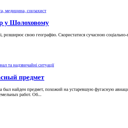
та, медицина, соцзахист
ер у Шолоховому
нтрі, розширює свою географію. Скористатися сучасною соціальн
нал та надзвичайні ситуації
асный предмет
ета был найден предмет, похожий на устаревшую фугасную авиац
емельных работ. Об...