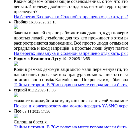
Каким образом отдыхающие осведомленны, о том что это з
деньги.И почему двойные стандарты, на этой территории 
преследует?
На берегах Базавлука и Соленой запрещено отдыхать, рыб
Любов
16.06.2026 23:18
Законы в нашей стране работают как дышло, куда поверн
простых людей ,темболие для тех кто проживает в этом ри
распространяется заповедник. Всё просто ,люди отдыхающ
оградились и вход запрещён, а простые люди будут плати
На берегах Базавлука и Соленой запрещено отдыхать, рыб
Родом з Великого Лугу
10.12.2025 13:55
Коли в рамках декомунізації місто мали переіменувати, то
нашої сили, про славетних пращурів-козаків. І ця стаття з
опинись воно поміж Капулівкою і Покровським, "біля вод
Тайны истории. В 70-х годах на месте города могли быть
сергей
01.12.2025 13:36
скажите пожалуйста кому нужны показания счётчика мне и
Показания электросчетчика можно передать YASNO через
Лео
09.11.2025 17:56
Сплошна брехня.
Тайны истории. В 70-х годах на месте города могли быть