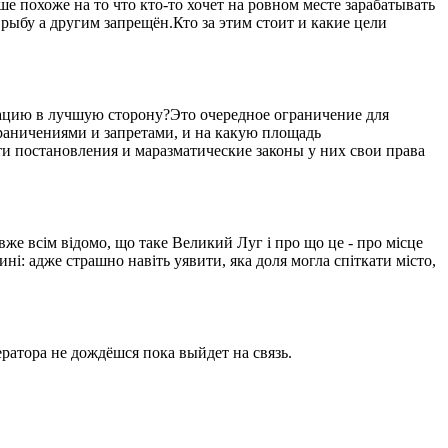
 похоже на то что кто-то хочет на ровном месте зарабатывать
рыбу а другим запрещён.Кто за этим стоит и какие цели
уацию в лучшую сторону?Это очередное ограничение для
ограничениями и запретами, и на какую площадь
ти постановления и маразматические законы у них свои права
вже всім відомо, що таке Великий Луг і про що це - про місце
ині: адже страшно навіть уявити, яка доля могла спіткати місто,
ратора не дождёшся пока выйдет на связь.