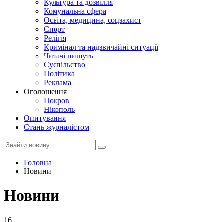
Культура та дозвілля
Комунальна сфера
Освіта, медицина, соцзахист
Спорт
Релігія
Кримінал та надзвичайні ситуації
Читачі пишуть
Суспільство
Політика
Реклама
Оголошення
Покров
Нікополь
Опитування
Стань журналістом
Головна
Новини
Новини
16