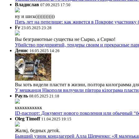
Владислав
07.09.2025 17:50
ну и шиза))))))))))))
Пять лет на пепелище: как живется в Покрове участник
Fr
23.05.2025 23:28
Вы безграмотные существа не Сырко, а Сирко!
Убийство предприятий, тендеры своим и прекрасные пар
Денис
16.05.2025 14:26
Вы хоть видели пластит в жизни, полтора килограмма дл
У мешканця Нікополя вилучили півтора кілограма пластид
Рауль
08.05.2025 21:18
ккккккккккк
ID-паспорт: Документ нового поколения или обычный “
Oleg Timoff
11.04.2025 19:15
Жалкj, бедных детok.
Бывший узник концлагерей Алла Шевченко: «Я маленькая 