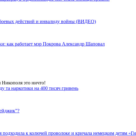
у боевых действий и инвалиду войны (ВИДЕО)
ки: как работает мэр Покрова Александр Шаповал
я Никополя это ничто!
у та наркотики на 400 тисяч гривень
бейджик”?
подходила к колючей проволоке и кричала немецким детям «Гит