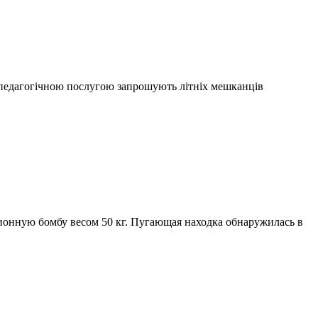
о-педагогічною послугою запрошують літніх мешканців
ионную бомбу весом 50 кг. Пугающая находка обнаружилась в