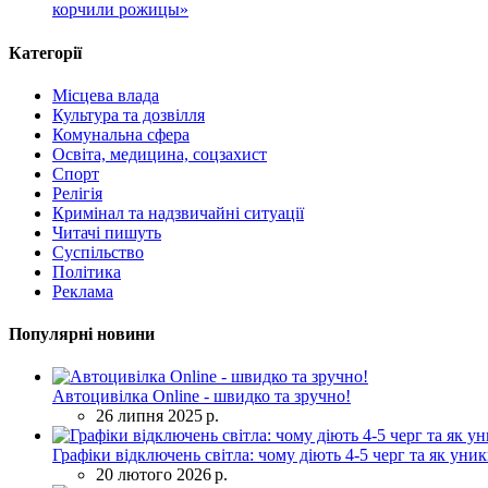
корчили рожицы»
Категорії
Місцева влада
Культура та дозвілля
Комунальна сфера
Освіта, медицина, соцзахист
Спорт
Релігія
Кримінал та надзвичайні ситуації
Читачі пишуть
Суспільство
Політика
Реклама
Популярні новини
Автоцивілка Online - швидко та зручно!
26 липня 2025 р.
Графіки відключень світла: чому діють 4-5 черг та як уни
20 лютого 2026 р.