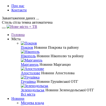
Про нас
Контакти
Завантаження даних ...
Стиль
сітла
темна
автоматична
Головна
Міста
Покров
Новини Покрова та району
Нікополь
Новини Нікополю та ройону
Марганець
Новини Марганцю
Апостолове
Новини Апостолова
Грушівка
Новини Грушівської ОТГ
Зеленодольськ
Новини Зеленодольської ОТГ
Всі міста
Новини
Місцева влада