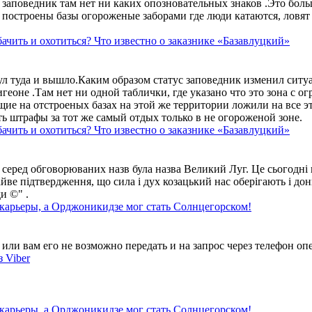
аповедник там нет ни каких опозновательных знаков .Это больше
построены базы огороженые заборами где люди катаются, ловят 
ачить и охотиться? Что известно о заказнике «Базавлуцкий»
ул туда и вышло.Каким образом статус заповедник изменил сит
геоне .Там нет ни одной таблички, где указано что это зона с 
ие на отстроеных базах на этой же территории ложили на все э
ть штрафы за тот же самый отдых только в не огороженой зоне.
ачить и охотиться? Что известно о заказнике «Базавлуцкий»
 серед обговорюваних назв була назва Великий Луг. Це сьогодні 
айве підтвердження, що сила і дух козацький нас оберігають і дон
и ©" .
 карьеры, а Орджоникидзе мог стать Солнцегорском!
ли вам его не возможно передать и на запрос через телефон опе
 Viber
 карьеры, а Орджоникидзе мог стать Солнцегорском!