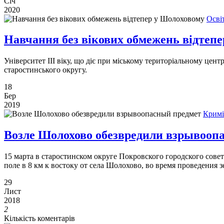
Січ
2020
Осві
Навчання без вікових обмежень відтеп
Університет ІІІ віку, що діє при міському територіальному це
старостинського округу.
18
Бер
2019
Кримі
Возле Шолохово обезвредили взрывооп
15 марта в старостинском округе Покровского городского сов
поле в 8 км к востоку от села Шолохово, во время проведения з
29
Лист
2018
2
Кількість коментарів