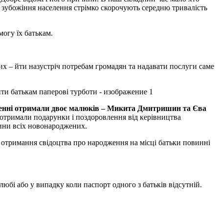
а зубожіння населення стрімко скорочують середню тривалість
огу їх батькам.
их – йти назустріч потребам громадян та надавати послуги саме
іленні отримали двоє малюків – Микита Дмитришин та Єва
 отримали подарунки і поздоровлення від керівництва
ини всіх новонароджених.
 отримання свідоцтва про народження на місці батьки повинні
юбі або у випадку коли паспорт одного з батьків відсутній.