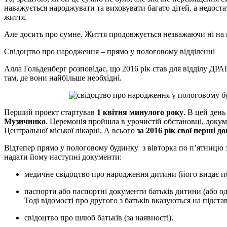
наважується народжувати та виховувати багато дітей, а недост
життя.
Але досить про сумне. Життя продовжується незважаючи ні на 
Свідоцтво про народження – прямо у пологовому відділенні
Алла Гольденберг розповідає, що 2016 рік став для відділу ДРА
там, де вони найбільше необхідні.
Перший проект стартував
1 квітня минулого року
. В цей ден
Музичинко
. Церемонія пройшла в урочистій обстановці, доку
Центральної міської лікарні. А всього
за 2016 рік свої перші 
Відтепер прямо у пологовому будинку з вівторка по п’ятницю з
надати йому наступні документи:
медичне свідоцтво про народження дитини (його видає п
паспорти або паспортні документи батьків дитини (або од
Тоді відомості про другого з батьків вказуються на підс
свідоцтво про шлюб батьків (за наявності).