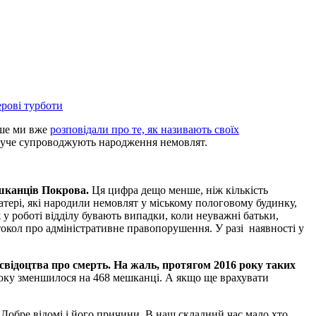
іше ми вже
розповідали про те, як називають своїх
инуче супроводжують народження немовлят.
шканців Покрова.
Ця цифра дещо менше, ніж кількість
матері, які народили немовлят у міському пологовому будинку,
 у роботі відділу бувають випадки, коли неуважні батьки,
токол про адміністративне правопорушення. У разі наявності у
свідоцтва про смерть. На жаль, протягом 2016 року таких
оку зменшилося на 468 мешканці. А якщо ще врахувати
 Добре відомі і його причини. В наш складний час мало хто