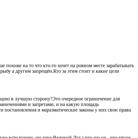
 похоже на то что кто-то хочет на ровном месте зарабатывать
рыбу а другим запрещён.Кто за этим стоит и какие цели
уацию в лучшую сторону?Это очередное ограничение для
ограничениями и запретами, и на какую площадь
ти постановления и маразматические законы у них свои права
вже всім відомо, що таке Великий Луг і про що це - про місце