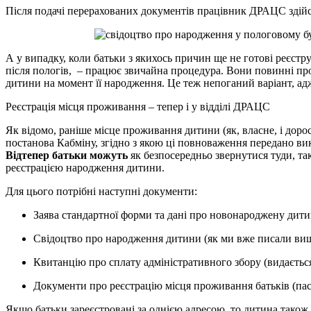
Після подачі перерахованих документів працівник ДРАЦС здій
А у випадку, коли батьки з якихось причин ще не готові реєст
після пологів, – працює звичайна процедура. Вони повинні про
дитини на момент її народження. Це теж непоганий варіант, адж
Реєстрація місця проживання – тепер і у відділі ДРАЦС
Як відомо, раніше місце проживання дитини (як, власне, і доро
постанова Кабміну, згідно з якою ці повноваження передано ви
Відтепер батьки можуть
як безпосередньо звернутися туди, так
реєстрацією народження дитини.
Для цього потрібні наступні документи:
Заява стандартної форми та дані про новонароджену дитин
Свідоцтво про народження дитини (як ми вже писали вищ
Квитанцію про сплату адміністративного збору (видаєтьс
Документи про реєстрацію місця проживання батьків (пас
Якщо батьки зареєстровані за однією адресою, то дитина також 