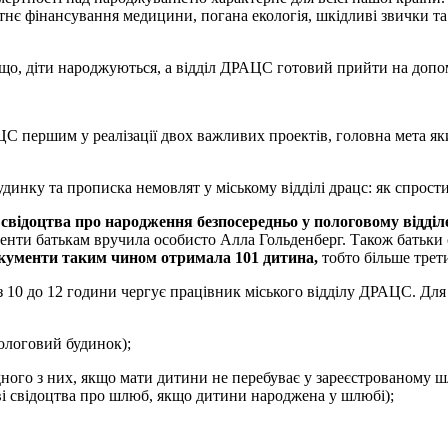
атнє фінансування медицини, погана екологія, шкідливі звички т
що, діти народжуються, а відділ ДРАЦС готовий прийти на допом
ЦС першим у реалізації двох важливих проектів, головна мета як
ь
свідоцтва про народження безпосередньо у пологовому відд
менти батькам вручила особисто Алла Гольденберг. Також батьки
документи таким чином отримала 101 дитина,
тобто більше трет
 10 до 12 години чергує працівник міського відділу ДРАЦС. Для
ологовий будинок);
ного з них, якщо мати дитини не перебуває у зареєстрованому шл
таві свідоцтва про шлюб, якщо дитини народжена у шлюбі);