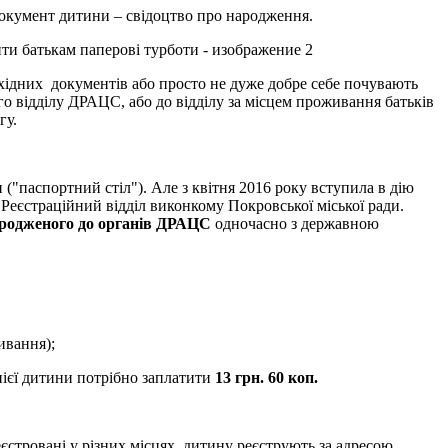
окумент дитини – свідоцтво про народження.
бхідних документів або просто не дуже добре себе почувають
о відділу ДРАЦС, або до відділу за місцем проживання батьків
гу.
("паспортний стіл"). Але з квітня 2016 року вступила в дію
Реєстраційний відділ виконкому Покровської міської ради.
ародженого до органів ДРАЦС
одночасно з державною
ивання);
нієї дитини потрібно заплатити
13 грн. 60 коп.
еєстровані у різних місцях, дитину реєструють за адресою