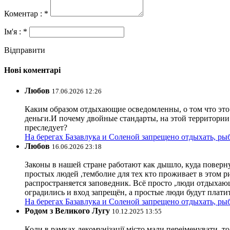
Коментар : *
Ім'я : *
Відправити
Нові коментарі
Любов
17.06.2026 12:26
Каким образом отдыхающие осведомленны, о том что это з
деньги.И почему двойные стандарты, на этой территории 
преследует?
На берегах Базавлука и Соленой запрещено отдыхать, рыб
Любов
16.06.2026 23:18
Законы в нашей стране работают как дышло, куда поверн
простых людей ,темболие для тех кто проживает в этом ри
распространяется заповедник. Всё просто ,люди отдыхающ
оградились и вход запрещён, а простые люди будут плати
На берегах Базавлука и Соленой запрещено отдыхать, рыб
Родом з Великого Лугу
10.12.2025 13:55
Коли в рамках декомунізації місто мали переіменувати, то