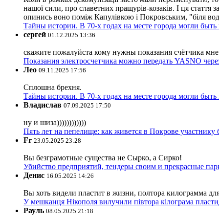
нашої сили, про славетних пращурів-козаків. І ця стаття з
опинись воно поміж Капулівкою і Покровським, "біля вод
Тайны истории. В 70-х годах на месте города могли быть
сергей
01.12.2025 13:36
скажите пожалуйста кому нужны показания счётчика мне и
Показания электросчетчика можно передать YASNO через
Лео
09.11.2025 17:56
Сплошна брехня.
Тайны истории. В 70-х годах на месте города могли быть
Владислав
07.09.2025 17:50
ну и шиза))))))))))))
Пять лет на пепелище: как живется в Покрове участник
Fr
23.05.2025 23:28
Вы безграмотные существа не Сырко, а Сирко!
Убийство предприятий, тендеры своим и прекрасные пар
Денис
16.05.2025 14:26
Вы хоть видели пластит в жизни, полтора килограмма дл
У мешканця Нікополя вилучили півтора кілограма пластид
Рауль
08.05.2025 21:18