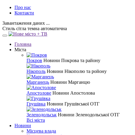
Про нас
Контакти
Завантаження даних ...
Стиль
сітла
темна
автоматична
Головна
Міста
Покров
Новини Покрова та району
Нікополь
Новини Нікополю та ройону
Марганець
Новини Марганцю
Апостолове
Новини Апостолова
Грушівка
Новини Грушівської ОТГ
Зеленодольськ
Новини Зеленодольської ОТГ
Всі міста
Новини
Місцева влада