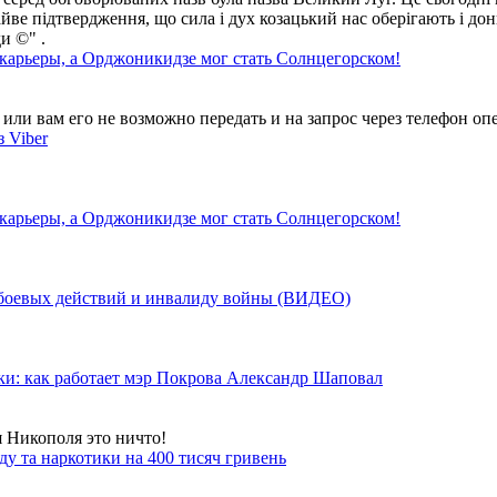
айве підтвердження, що сила і дух козацький нас оберігають і дон
и ©" .
 карьеры, а Орджоникидзе мог стать Солнцегорском!
ли вам его не возможно передать и на запрос через телефон опе
 Viber
 карьеры, а Орджоникидзе мог стать Солнцегорском!
у боевых действий и инвалиду войны (ВИДЕО)
ки: как работает мэр Покрова Александр Шаповал
я Никополя это ничто!
у та наркотики на 400 тисяч гривень