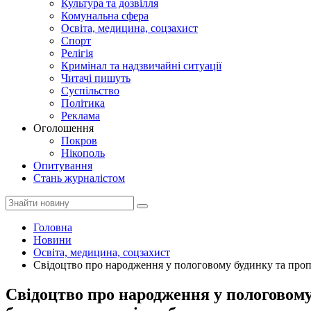
Культура та дозвілля
Комунальна сфера
Освіта, медицина, соцзахист
Спорт
Релігія
Кримінал та надзвичайні ситуації
Читачі пишуть
Суспільство
Політика
Реклама
Оголошення
Покров
Нікополь
Опитування
Стань журналістом
Головна
Новини
Освіта, медицина, соцзахист
Свідоцтво про народження у пологовому будинку та пропи
Свідоцтво про народження у пологовому