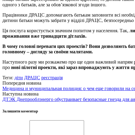
одного з батьків, але за обов’язкової згоди іншого.
Працівники ДРАЦС допомагають батькам заповнити всі необхідні
дитини батьки можуть забрати у відділі ДРАЦС, безпосередньо у
Ця послуга користується значним попитом у населення. Так,
ли
проживання вже тринадцяти дітлахів.
В чому головні переваги цих проектів? Вони дозволяють бат
головному – догляду за своїми малятами.
Наступного разу ми розкажемо про ще один важливий напрям роб
про
нові пілотні проекти, які зараз впроваджують у життя 
Теги:
діти
ДРАЦС
реєстрація
Попередня новина
Медицина и муниципальная полиция: о чем еще говорили на с
Наступна новина
ДТЭК Днепрооблэнерго обустраивает безопасные гнезда для а
Залишити коментар