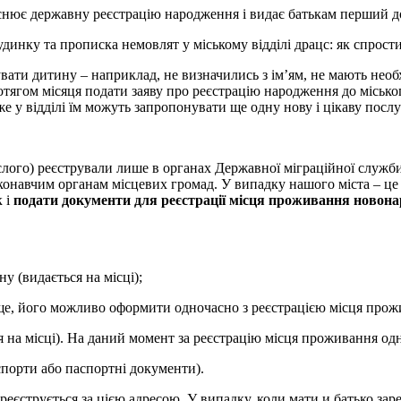
снює державну реєстрацію народження і видає батькам перший д
рувати дитину – наприклад, не визначились з ім’ям, не мають нео
тягом місяця подати заяву про реєстрацію народження до міськог
е у відділі їм можуть запропонувати ще одну нову і цікаву послу
слого) реєстрували лише в органах Державної міграційної служби 
конавчим органам місцевих громад. У випадку нашого міста – це 
 і
подати документи для реєстрації місця проживання новон
у (видається на місці);
е, його можливо оформити одночасно з реєстрацією місця прож
я на місці). На даний момент за реєстрацію місця проживання од
порти або паспортні документи).
реєструється за цією адресою. У випадку, коли мати и батько зар