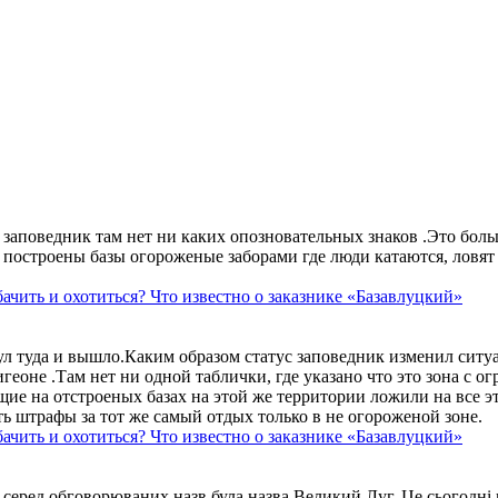
аповедник там нет ни каких опозновательных знаков .Это больше
построены базы огороженые заборами где люди катаются, ловят 
ачить и охотиться? Что известно о заказнике «Базавлуцкий»
ул туда и вышло.Каким образом статус заповедник изменил сит
геоне .Там нет ни одной таблички, где указано что это зона с 
ие на отстроеных базах на этой же территории ложили на все э
ть штрафы за тот же самый отдых только в не огороженой зоне.
ачить и охотиться? Что известно о заказнике «Базавлуцкий»
 серед обговорюваних назв була назва Великий Луг. Це сьогодні 