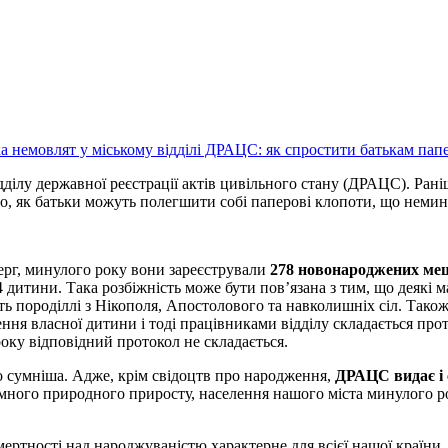
дділу державної реєстрації актів цивільного стану (ДРАЦС). Ран
мо, як батьки можуть полегшити собі паперові клопоти, що нем
ерг, минулого року вони зареєстрували
278 новонароджених ме
4 дитини. Така розбіжність може бути пов’язана з тим, що деякі 
ь породіллі з Нікополя, Апостолового та навколишніх сіл. Також
ння власної дитини і тоді працівниками відділу складається про
оку відповідний протокол не складається.
о сумніша. Адже, крім свідоцтв про народження,
ДРАЦС видає і 
много природного приросту, населення нашого міста минулого р
мертності над народжуваністю характерне для всієї нашої країни.