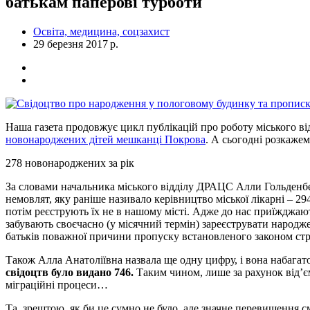
батькам паперові турботи
Освіта, медицина, соцзахист
29 березня 2017 р.
Наша газета продовжує цикл публікацій про роботу міського ві
новонароджених дітей мешканці Покрова
. А сьогодні розкаже
278 новонароджених за рік
За словами начальника міського відділу ДРАЦС Алли Гольденб
немовлят, яку раніше називало керівництво міської лікарні – 29
потім реєструють їх не в нашому місті. Адже до нас приїжджают
забувають своєчасно (у місячний термін) зареєструвати народже
батьків поважної причини пропуску встановленого законом стр
Також Алла Анатоліївна назвала ще одну цифру, і вона набагат
свідоцтв було видано 746.
Таким чином, лише за рахунок від’є
міграційні процеси…
Та, зрештою, як би це сумно не було, але значне перевищення с