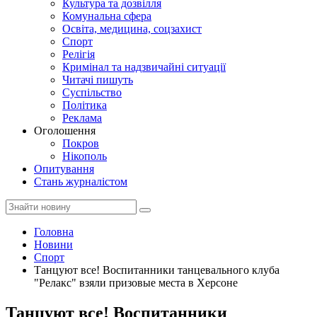
Культура та дозвілля
Комунальна сфера
Освіта, медицина, соцзахист
Спорт
Релігія
Кримінал та надзвичайні ситуації
Читачі пишуть
Суспільство
Політика
Реклама
Оголошення
Покров
Нікополь
Опитування
Стань журналістом
Головна
Новини
Спорт
Танцуют все! Воспитанники танцевального клуба
"Релакс" взяли призовые места в Херсоне
Танцуют все! Воспитанники