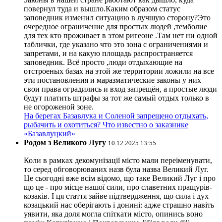
повернул туда и вышло.Каким образом статус
заповедник изменил ситуацию в лучшую сторону?Это
очередное ограничение для простых людей ,темболие
для тех кто проживает в этом ригеоне .Там нет ни одной
таблички, где указано что это зона с ограничениями и
запретами, и на какую площадь распространяется
заповедник. Всё просто ,люди отдыхающие на
отстроеных базах на этой же территории ложили на все
эти постановления и маразматические законы у них
свои права оградились и вход запрещён, а простые люди
будут платить штрафы за тот же самый отдых только в
не огороженой зоне.
На берегах Базавлука и Соленой запрещено отдыхать,
рыбачить и охотиться? Что известно о заказнике
«Базавлуцкий»
Родом з Великого Лугу
10.12.2025 13:55
Коли в рамках декомунізації місто мали переіменувати,
то серед обговорюваних назв була назва Великий Луг.
Це сьогодні вже всім відомо, що таке Великий Луг і про
що це - про місце нашої сили, про славетних пращурів-
козаків. І ця стаття зайве підтвердження, що сила і дух
козацький нас оберігають і донині: адже страшно навіть
уявити, яка доля могла спіткати місто, опинись воно