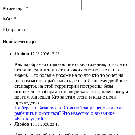
Коментар : *
Ім'я : *
Відправити
Нові коментарі
Любов
17.06.2026 12:26
Каким образом отдыхающие осведомленны, о том что
это заповедник там нет ни каких опозновательных
знаков .Это больше похоже на то что кто-то хочет на
ровном месте зарабатывать деньги.И почему двойные
стандарты, на этой территории построены базы
огороженые заборами где люди катаются, ловят рыбу а
другим запрещён.Кто за этим стоит и какие цели
преследует?
На берегах Базавлука и Соленой запрещено отдыхать,
рыбачить и охотиться? Что известно о заказнике
«Базавлуцкий»
Любов
16.06.2026 23:18
Законы в нашей стране работают как дышло, куда