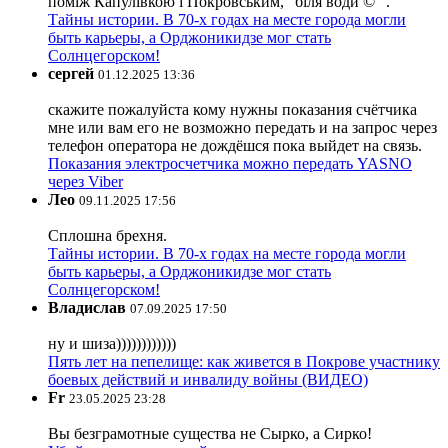
поміж Капулівкою і Покровським, "біля води ©" .
Тайны истории. В 70-х годах на месте города могли
быть карьеры, а Орджоникидзе мог стать
Солнцегорском!
сергей
01.12.2025 13:36
скажите пожалуйста кому нужны показания счётчика
мне или вам его не возможно передать и на запрос через
телефон оператора не дождёшся пока выйдет на связь.
Показания электросчетчика можно передать YASNO
через Viber
Лео
09.11.2025 17:56
Сплошна брехня.
Тайны истории. В 70-х годах на месте города могли
быть карьеры, а Орджоникидзе мог стать
Солнцегорском!
Владислав
07.09.2025 17:50
ну и шиза))))))))))))
Пять лет на пепелище: как живется в Покрове участнику
боевых действий и инвалиду войны (ВИДЕО)
Fr
23.05.2025 23:28
Вы безграмотные существа не Сырко, а Сирко!