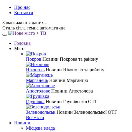
Про нас
Контакти
Завантаження даних ...
Стиль
сітла
темна
автоматична
Головна
Міста
Покров
Новини Покрова та району
Нікополь
Новини Нікополю та ройону
Марганець
Новини Марганцю
Апостолове
Новини Апостолова
Грушівка
Новини Грушівської ОТГ
Зеленодольськ
Новини Зеленодольської ОТГ
Всі міста
Новини
Місцева влада