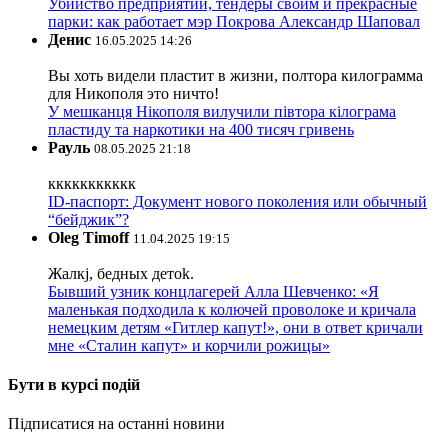
Убийство предприятий, тендеры своим и прекрасные
парки: как работает мэр Покрова Александр Шаповал
Денис
16.05.2025 14:26
Вы хоть видели пластит в жизни, полтора килограмма
для Никополя это ничто!
У мешканця Нікополя вилучили півтора кілограма
пластиду та наркотики на 400 тисяч гривень
Рауль
08.05.2025 21:18
ккккккккккк
ID-паспорт: Документ нового поколения или обычный
“бейджик”?
Oleg Timoff
11.04.2025 19:15
Жалкj, бедных детok.
Бывший узник концлагерей Алла Шевченко: «Я
маленькая подходила к колючей проволоке и кричала
немецким детям «Гитлер капут!», они в ответ кричали
мне «Сталин капут» и корчили рожицы»
Бути в курсі подій
Підписатися на останні новини