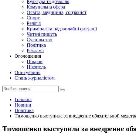
Культура та дозвілля
Комунальна сфера
Освіта, медицина, соцзахист
Спорт
Релігія
Кримінал та надзвичайні ситуації
Читачі пишуть
Суспільство
Політика
Реклама
Оголошення
Покров
Нікополь
Опитування
Стань журналістом
Головна
Новини
Політика
Тимошенко выступила за внедрение обязательной медстрах
Тимошенко выступила за внедрение обяз