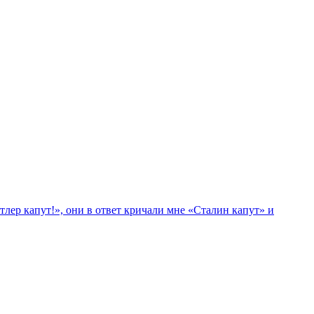
лер капут!», они в ответ кричали мне «Сталин капут» и