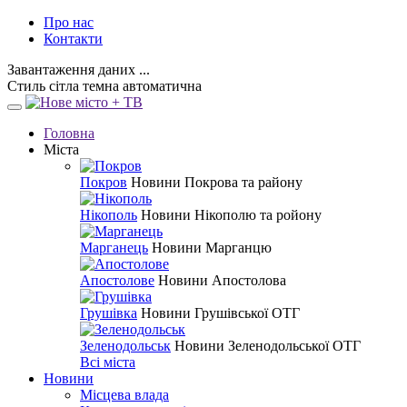
Про нас
Контакти
Завантаження даних ...
Стиль
сітла
темна
автоматична
Головна
Міста
Покров
Новини Покрова та району
Нікополь
Новини Нікополю та ройону
Марганець
Новини Марганцю
Апостолове
Новини Апостолова
Грушівка
Новини Грушівської ОТГ
Зеленодольськ
Новини Зеленодольської ОТГ
Всі міста
Новини
Місцева влада