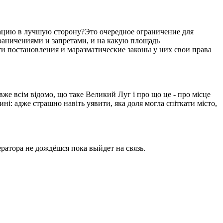
уацию в лучшую сторону?Это очередное ограничение для
ограничениями и запретами, и на какую площадь
ти постановления и маразматические законы у них свои права
вже всім відомо, що таке Великий Луг і про що це - про місце
ині: адже страшно навіть уявити, яка доля могла спіткати місто,
ратора не дождёшся пока выйдет на связь.