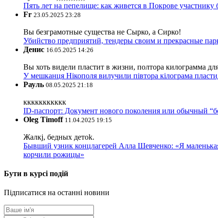
Пять лет на пепелище: как живется в Покрове участник
Fr
23.05.2025 23:28
Вы безграмотные существа не Сырко, а Сирко!
Убийство предприятий, тендеры своим и прекрасные пар
Денис
16.05.2025 14:26
Вы хоть видели пластит в жизни, полтора килограмма дл
У мешканця Нікополя вилучили півтора кілограма пластид
Рауль
08.05.2025 21:18
ккккккккккк
ID-паспорт: Документ нового поколения или обычный “
Oleg Timoff
11.04.2025 19:15
Жалкj, бедных детok.
Бывший узник концлагерей Алла Шевченко: «Я маленькая 
корчили рожицы»
Бути в курсі подій
Підписатися на останні новини