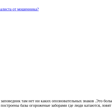
иалиста от мошенника?
аповедник там нет ни каких опозновательных знаков .Это больше
построены базы огороженые заборами где люди катаются, ловят 