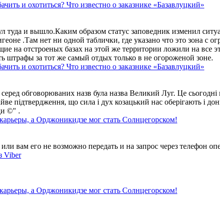
ачить и охотиться? Что известно о заказнике «Базавлуцкий»
ул туда и вышло.Каким образом статус заповедник изменил сит
геоне .Там нет ни одной таблички, где указано что это зона с 
ие на отстроеных базах на этой же территории ложили на все э
ть штрафы за тот же самый отдых только в не огороженой зоне.
ачить и охотиться? Что известно о заказнике «Базавлуцкий»
 серед обговорюваних назв була назва Великий Луг. Це сьогодні 
айве підтвердження, що сила і дух козацький нас оберігають і дон
и ©" .
 карьеры, а Орджоникидзе мог стать Солнцегорском!
ли вам его не возможно передать и на запрос через телефон опе
 Viber
 карьеры, а Орджоникидзе мог стать Солнцегорском!