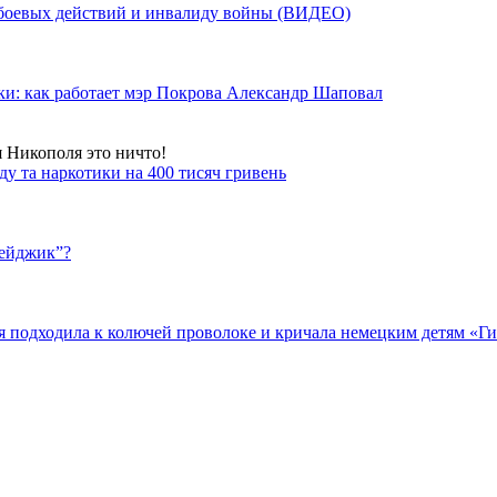
у боевых действий и инвалиду войны (ВИДЕО)
ки: как работает мэр Покрова Александр Шаповал
я Никополя это ничто!
у та наркотики на 400 тисяч гривень
бейджик”?
подходила к колючей проволоке и кричала немецким детям «Гит