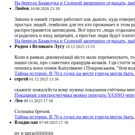
На берегах Базавлука и Соленой запрещено отдыхать, рыб
Любов
16.06.2026 23:18
Законы в нашей стране работают как дышло, куда поверн
простых людей ,темболие для тех кто проживает в этом ри
распространяется заповедник. Всё просто ,люди отдыхающ
оградились и вход запрещён, а простые люди будут плати
На берегах Базавлука и Соленой запрещено отдыхать, рыб
Родом з Великого Лугу
10.12.2025 13:55
Коли в рамках декомунізації місто мали переіменувати, то
нашої сили, про славетних пращурів-козаків. І ця стаття з
опинись воно поміж Капулівкою і Покровським, "біля вод
Тайны истории. В 70-х годах на месте города могли быть
сергей
01.12.2025 13:36
скажите пожалуйста кому нужны показания счётчика мне и
Показания электросчетчика можно передать YASNO через
Лео
09.11.2025 17:56
Сплошна брехня.
Тайны истории. В 70-х годах на месте города могли быть
Владислав
07.09.2025 17:50
ну и шиза))))))))))))