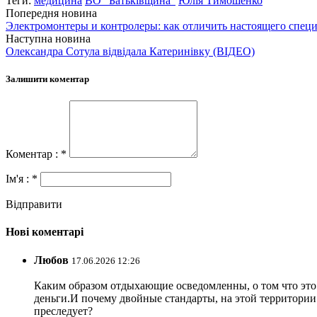
Теги:
медицина
ВО "Батьківщина"
Юлія Тимошенко
Попередня новина
Электромонтеры и контролеры: как отличить настоящего спец
Наступна новина
Олександра Сотула відвідала Катеринівку (ВІДЕО)
Залишити коментар
Коментар : *
Ім'я : *
Відправити
Нові коментарі
Любов
17.06.2026 12:26
Каким образом отдыхающие осведомленны, о том что это з
деньги.И почему двойные стандарты, на этой территории 
преследует?