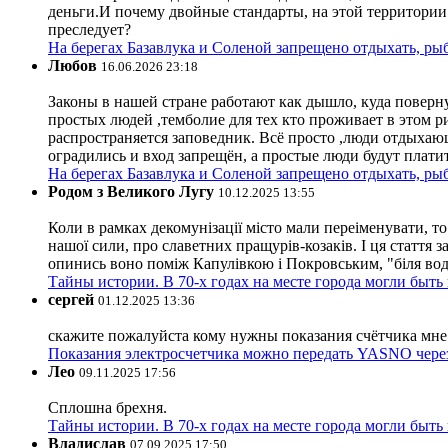
деньги.И почему двойные стандарты, на этой территории 
преследует?
На берегах Базавлука и Соленой запрещено отдыхать, рыб
Любов
16.06.2026 23:18
Законы в нашей стране работают как дышло, куда поверн
простых людей ,темболие для тех кто проживает в этом ри
распространяется заповедник. Всё просто ,люди отдыхающ
оградились и вход запрещён, а простые люди будут плати
На берегах Базавлука и Соленой запрещено отдыхать, рыб
Родом з Великого Лугу
10.12.2025 13:55
Коли в рамках декомунізації місто мали переіменувати, то
нашої сили, про славетних пращурів-козаків. І ця стаття з
опинись воно поміж Капулівкою і Покровським, "біля вод
Тайны истории. В 70-х годах на месте города могли быть
сергей
01.12.2025 13:36
скажите пожалуйста кому нужны показания счётчика мне и
Показания электросчетчика можно передать YASNO через
Лео
09.11.2025 17:56
Сплошна брехня.
Тайны истории. В 70-х годах на месте города могли быть
Владислав
07.09.2025 17:50