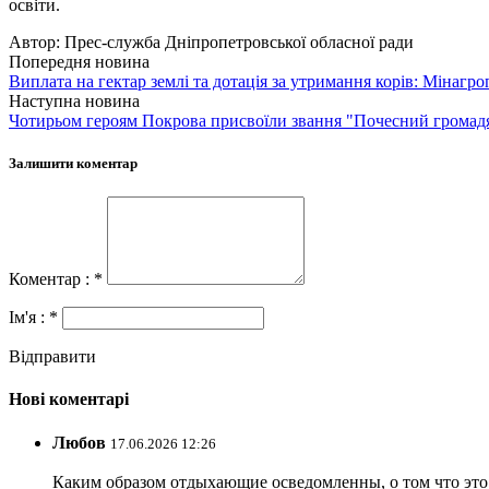
освіти.
Автор:
Прес-служба Дніпропетровської обласної ради
Попередня новина
Виплата на гектар землі та дотація за утримання корів: Мінагр
Наступна новина
Чотирьом героям Покрова присвоїли звання "Почесний громадян
Залишити коментар
Коментар : *
Ім'я : *
Відправити
Нові коментарі
Любов
17.06.2026 12:26
Каким образом отдыхающие осведомленны, о том что это з