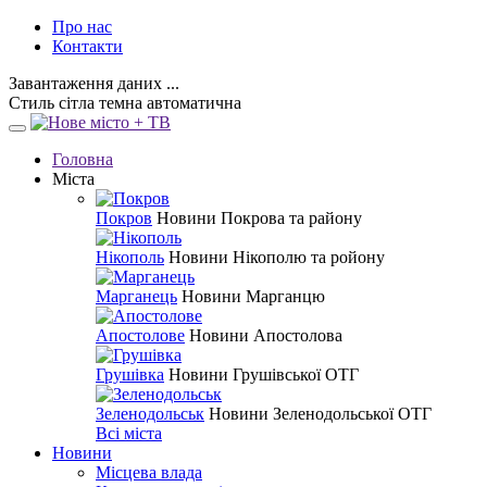
Про нас
Контакти
Завантаження даних ...
Стиль
сітла
темна
автоматична
Головна
Міста
Покров
Новини Покрова та району
Нікополь
Новини Нікополю та ройону
Марганець
Новини Марганцю
Апостолове
Новини Апостолова
Грушівка
Новини Грушівської ОТГ
Зеленодольськ
Новини Зеленодольської ОТГ
Всі міста
Новини
Місцева влада