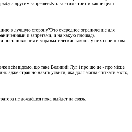
рыбу а другим запрещён.Кто за этим стоит и какие цели
уацию в лучшую сторону?Это очередное ограничение для
ограничениями и запретами, и на какую площадь
ти постановления и маразматические законы у них свои права
вже всім відомо, що таке Великий Луг і про що це - про місце
ині: адже страшно навіть уявити, яка доля могла спіткати місто,
ратора не дождёшся пока выйдет на связь.