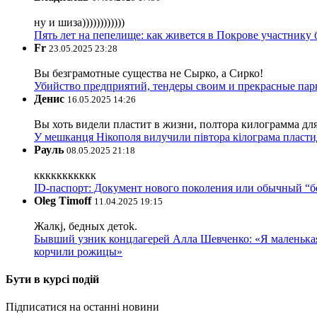
ну и шиза))))))))))))
Пять лет на пепелище: как живется в Покрове участник
Fr
23.05.2025 23:28
Вы безграмотные существа не Сырко, а Сирко!
Убийство предприятий, тендеры своим и прекрасные пар
Денис
16.05.2025 14:26
Вы хоть видели пластит в жизни, полтора килограмма дл
У мешканця Нікополя вилучили півтора кілограма пластид
Рауль
08.05.2025 21:18
ккккккккккк
ID-паспорт: Документ нового поколения или обычный “
Oleg Timoff
11.04.2025 19:15
Жалкj, бедных детok.
Бывший узник концлагерей Алла Шевченко: «Я маленькая 
корчили рожицы»
Бути в курсі подій
Підписатися на останні новини