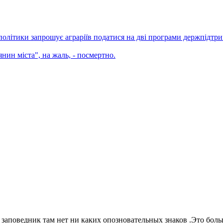
ополітики запрошує аграріїв податися на дві програми держпідтр
ин міста", на жаль, - посмертно.
аповедник там нет ни каких опозновательных знаков .Это больше