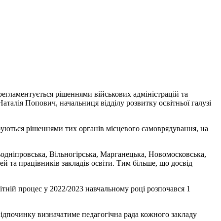
 регламентується рішеннями військових адміністрацій та
Наталія Попович, начальниця відділу розвитку освітньої галузі
руються рішеннями тих органів місцевого самоврядування, на
одніпровська, Вільногірська, Марганецька, Новомосковська,
ей та працівників закладів освіти. Тим більше, що досвід
ітній процес у 2022/2023 навчальному році розпочався 1
і відпочинку визначатиме педагогічна рада кожного закладу