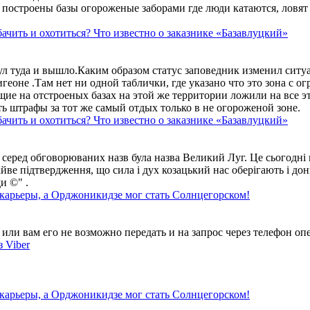
построены базы огороженые заборами где люди катаются, ловят 
ачить и охотиться? Что известно о заказнике «Базавлуцкий»
ул туда и вышло.Каким образом статус заповедник изменил сит
геоне .Там нет ни одной таблички, где указано что это зона с 
ие на отстроеных базах на этой же территории ложили на все э
ть штрафы за тот же самый отдых только в не огороженой зоне.
ачить и охотиться? Что известно о заказнике «Базавлуцкий»
 серед обговорюваних назв була назва Великий Луг. Це сьогодні 
айве підтвердження, що сила і дух козацький нас оберігають і дон
и ©" .
 карьеры, а Орджоникидзе мог стать Солнцегорском!
ли вам его не возможно передать и на запрос через телефон опе
 Viber
 карьеры, а Орджоникидзе мог стать Солнцегорском!