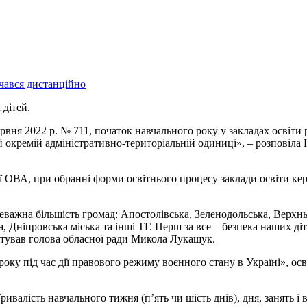
дітей.
рвня 2022 р. № 711, початок навчального року у закладах освіти
й окремій адміністративно-територіальній одиниці», – розповіла 
ої ОВА, при обранні форми освітнього процесу заклади освіти ке
важна більшість громад: Апостолівська, Зеленодольська, Верхнь
, Дніпровська міська та інші ТГ. Перш за все – безпека наших діт
ентував голова обласної ради Микола Лукашук.
ку під час дії правового режиму воєнного стану в Україні», осв
ривалість навчального тижня (п’ять чи шість днів), дня, занять 