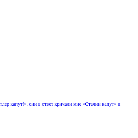
лер капут!», они в ответ кричали мне «Сталин капут» и