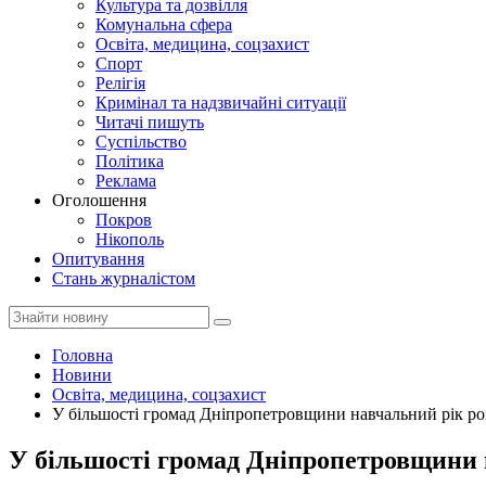
Культура та дозвілля
Комунальна сфера
Освіта, медицина, соцзахист
Спорт
Релігія
Кримінал та надзвичайні ситуації
Читачі пишуть
Суспільство
Політика
Реклама
Оголошення
Покров
Нікополь
Опитування
Стань журналістом
Головна
Новини
Освіта, медицина, соцзахист
У більшості громад Дніпропетровщини навчальний рік ро
У більшості громад Дніпропетровщини 