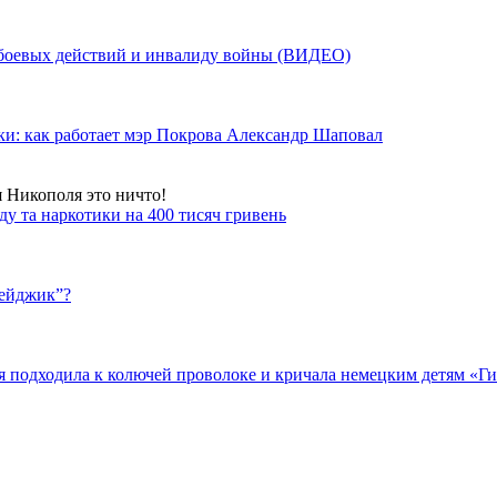
у боевых действий и инвалиду войны (ВИДЕО)
ки: как работает мэр Покрова Александр Шаповал
я Никополя это ничто!
у та наркотики на 400 тисяч гривень
бейджик”?
подходила к колючей проволоке и кричала немецким детям «Гит