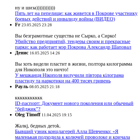
ну и шиза))))))))))))
Пять лет на пепелище: как живется в Покрове участнику
боевых действий и инвалиду войны (ВИДЕО)
Fr
23.05.2025 23:28
Вы безграмотные существа не Сырко, а Сирко!
Убийство предприятий, тендеры своим и прекрасные
парки: как работает мэр Покрова Александр Шаповал
Денис
16.05.2025 14:26
Вы хоть видели пластит в жизни, полтора килограмма
для Никополя это ничто!
У мешканця Нікополя вилучили півтора кілограма
пластиду та наркотики на 400 тисяч гривень
Рауль
08.05.2025 21:18
ккккккккккк
ID-паспорт: Документ нового поколения или обычный
“бейджик”?
Oleg Timoff
11.04.2025 19:15
Жалкj, бедных детok.
Бывший узник концлагерей Алла Шевченко: «Я
маленькая подходила к колючей проволоке и кричала