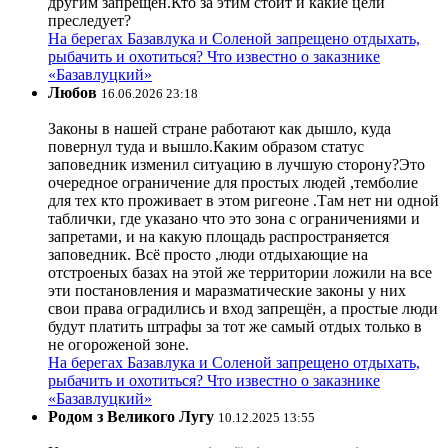
другим запрещён.Кто за этим стоит и какие цели
преследует?
На берегах Базавлука и Соленой запрещено отдыхать,
рыбачить и охотиться? Что известно о заказнике
«Базавлуцкий»
Любов
16.06.2026 23:18
Законы в нашей стране работают как дышло, куда
повернул туда и вышло.Каким образом статус
заповедник изменил ситуацию в лучшую сторону?Это
очередное ограничение для простых людей ,темболие
для тех кто проживает в этом ригеоне .Там нет ни одной
таблички, где указано что это зона с ограничениями и
запретами, и на какую площадь распространяется
заповедник. Всё просто ,люди отдыхающие на
отстроеных базах на этой же территории ложили на все
эти постановления и маразматические законы у них
свои права оградились и вход запрещён, а простые люди
будут платить штрафы за тот же самый отдых только в
не огороженой зоне.
На берегах Базавлука и Соленой запрещено отдыхать,
рыбачить и охотиться? Что известно о заказнике
«Базавлуцкий»
Родом з Великого Лугу
10.12.2025 13:55