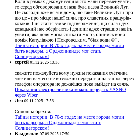
Коли в рамках декомунізації місто мали переіменувати,
то серед обговорюваних назв була назва Великий Луг.
Це сьогодні вже всім відомо, що таке Великий Луг і про
що це - про місце нашої сили, про славетних пращурів-
козаків. І ця стаття зайве підтвердження, що сила і дух
козацький нас оберігають і донині: адже страшно навіть
уявити, яка доля могла спіткати місто, опинись воно
поміж Капулівкою і Покровським, "біля води ©" .
Тайны истории. В 70-х годах на месте города могли
быть карьеры, а Орджоникидзе мог стать
Солнцегорском!
сергей
01.12.2025 13:36
скажите пожалуйста кому нужны показания счётчика
мне или вам его не возможно передать и на запрос через
телефон оператора не дождёшся пока выйдет на связь.
Показания электросчетчика можно передать YASNO
через Viber
Лео
09.11.2025 17:56
Сплошна брехня.
Тайны истории. В 70-х годах на месте города могли
быть карьеры, а Орджоникидзе мог стать
Солнцегорском!
Владислав
07.09.2025 17:50