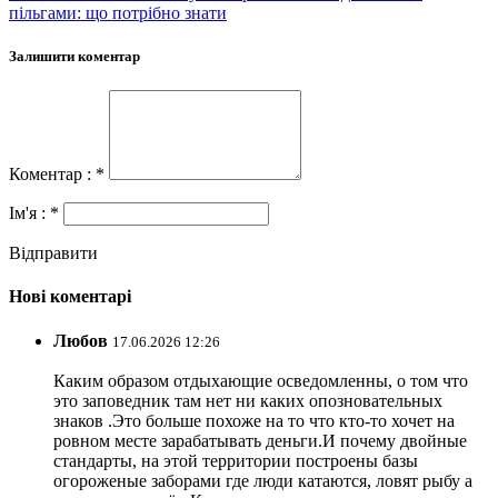
пільгами: що потрібно знати
Залишити коментар
Коментар : *
Ім'я : *
Відправити
Нові коментарі
Любов
17.06.2026 12:26
Каким образом отдыхающие осведомленны, о том что
это заповедник там нет ни каких опозновательных
знаков .Это больше похоже на то что кто-то хочет на
ровном месте зарабатывать деньги.И почему двойные
стандарты, на этой территории построены базы
огороженые заборами где люди катаются, ловят рыбу а