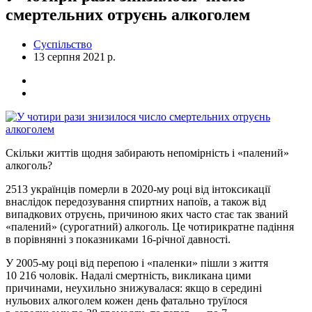
смертельних отруєнь алкоголем
Суспільство
13 серпня 2021 р.
Скільки життів щодня забирають непомірність і «палений»
алкоголь?
2513 українців померли в 2020-му році від інтоксикації
внаслідок передозування спиртних напоїв, а також вiд
випадкових отруєнь, причиною яких часто стає так званий
«палений» (сурогатний) алкоголь. Це чотирикратне падiння
в порівнянні з показниками 16-річної давності.
У 2005-му році від перепою і «паленки» пішли з життя
10 216 чоловік. Надалі смертність, викликана цими
причинами, неухильно знижувалася: якщо в середині
нульових алкоголем кожен день фатально труїлося