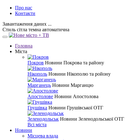
Про нас
Контакти
Завантаження даних ...
Стиль
сітла
темна
автоматична
Головна
Міста
Покров
Новини Покрова та району
Нікополь
Новини Нікополю та ройону
Марганець
Новини Марганцю
Апостолове
Новини Апостолова
Грушівка
Новини Грушівської ОТГ
Зеленодольськ
Новини Зеленодольської ОТГ
Всі міста
Новини
Місцева влада