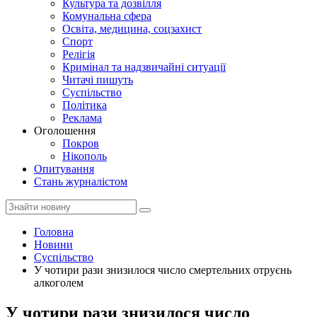
Культура та дозвілля
Комунальна сфера
Освіта, медицина, соцзахист
Спорт
Релігія
Кримінал та надзвичайні ситуації
Читачі пишуть
Суспільство
Політика
Реклама
Оголошення
Покров
Нікополь
Опитування
Стань журналістом
Головна
Новини
Суспільство
У чотири рази знизилося число смертельних отруєнь
алкоголем
У чотири рази знизилося число