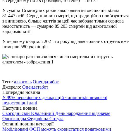
в середньому по 28 громадян, то тепер — по 7.
У сумі за 16 минулих рокiв алкогольна інтоксикація вбила
81 447 осіб. Серед причин смерті, що традиційно пов’язуються
з випивкою, більше життів за цей час забрала тільки серцева
недостатність — сумарно 85 203 смертей від алкогольної
кардіоміопатії.
У першому кварталі 2021-го року від алкогольних отруєнь вже
померло 580 українців.
Теги:
алкоголь
Опендатабот
Джерело:
Опендатабот
Попередня новина
У 99% перевірених декларацій чиновників виявлені
недостовірні дані
Наступна новина
Сьогодні свій Ювілейний День народження відзначає
Олександра Федорівна Сотула
Останні новини категорії
Мобілізовані ФОП можуть скористатися податковими