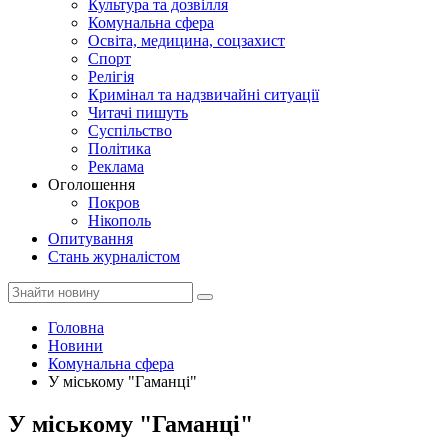
Культура та дозвілля
Комунальна сфера
Освіта, медицина, соцзахист
Спорт
Релігія
Кримінал та надзвичайні ситуації
Читачі пишуть
Суспільство
Політика
Реклама
Оголошення
Покров
Нікополь
Опитування
Стань журналістом
Головна
Новини
Комунальна сфера
У міському "Гаманці"
У міському "Гаманці"