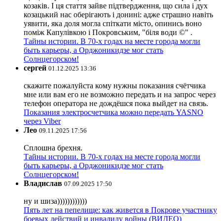
козаків. І ця стаття зайве підтвердження, що сила і дух
козацький нас оберігають і донині: адже страшно навіть
уявити, яка доля могла спіткати місто, опинись воно
поміж Капулівкою і Покровським, "біля води ©" .
Тайны истории. В 70-х годах на месте города могли
быть карьеры, а Орджоникидзе мог стать
Солнцегорском!
сергей
01.12.2025 13:36
скажите пожалуйста кому нужны показания счётчика
мне или вам его не возможно передать и на запрос через
телефон оператора не дождёшся пока выйдет на связь.
Показания электросчетчика можно передать YASNO
через Viber
Лео
09.11.2025 17:56
Сплошна брехня.
Тайны истории. В 70-х годах на месте города могли
быть карьеры, а Орджоникидзе мог стать
Солнцегорском!
Владислав
07.09.2025 17:50
ну и шиза))))))))))))
Пять лет на пепелище: как живется в Покрове участнику
боевых действий и инвалиду войны (ВИДЕО)