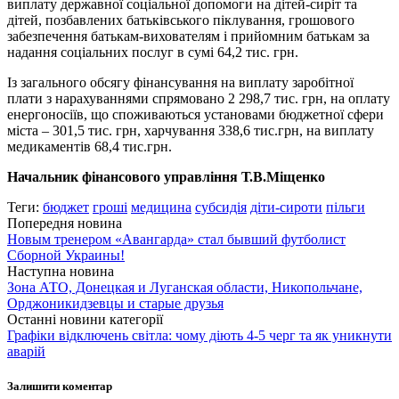
виплату державної соціальної допомоги на дітей-сиріт та
дітей, позбавлених батьківського піклування, грошового
забезпечення батькам-вихователям і прийомним батькам за
надання соціальних послуг в сумі 64,2 тис. грн.
Із загального обсягу фінансування на виплату заробітної
плати з нарахуваннями спрямовано 2 298,7 тис. грн, на оплату
енергоносіїв, що споживаються установами бюджетної сфери
міста – 301,5 тис. грн, харчування 338,6 тис.грн, на виплату
медикаментів 68,4 тис.грн.
Начальник фінансового управління Т.В.Міщенко
Теги:
бюджет
гроші
медицина
субсидія
діти-сироти
пільги
Попередня новина
Новым тренером «Авангарда» стал бывший футболист
Сборной Украины!
Наступна новина
Зона АТО, Донецкая и Луганская области, Никопольчане,
Орджоникидзевцы и старые друзья
Останні новини категорії
Графіки відключень світла: чому діють 4-5 черг та як уникнути
аварій
Залишити коментар