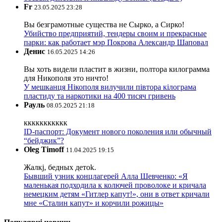
Fr
23.05.2025 23:28
Вы безграмотные существа не Сырко, а Сирко!
Убийство предприятий, тендеры своим и прекрасные
парки: как работает мэр Покрова Александр Шаповал
Денис
16.05.2025 14:26
Вы хоть видели пластит в жизни, полтора килограмма
для Никополя это ничто!
У мешканця Нікополя вилучили півтора кілограма
пластиду та наркотики на 400 тисяч гривень
Рауль
08.05.2025 21:18
ккккккккккк
ID-паспорт: Документ нового поколения или обычный
“бейджик”?
Oleg Timoff
11.04.2025 19:15
Жалкj, бедных детok.
Бывший узник концлагерей Алла Шевченко: «Я
маленькая подходила к колючей проволоке и кричала
немецким детям «Гитлер капут!», они в ответ кричали
мне «Сталин капут» и корчили рожицы»