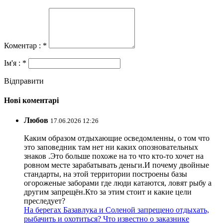
Коментар : *
Ім'я : *
Відправити
Нові коментарі
Любов
17.06.2026 12:26
Каким образом отдыхающие осведомленны, о том что
это заповедник там нет ни каких опозновательных
знаков .Это больше похоже на то что кто-то хочет на
ровном месте зарабатывать деньги.И почему двойные
стандарты, на этой территории построены базы
огороженые заборами где люди катаются, ловят рыбу а
другим запрещён.Кто за этим стоит и какие цели
преследует?
На берегах Базавлука и Соленой запрещено отдыхать,
рыбачить и охотиться? Что известно о заказнике