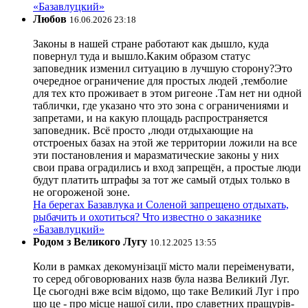
«Базавлуцкий»
Любов
16.06.2026 23:18
Законы в нашей стране работают как дышло, куда
повернул туда и вышло.Каким образом статус
заповедник изменил ситуацию в лучшую сторону?Это
очередное ограничение для простых людей ,темболие
для тех кто проживает в этом ригеоне .Там нет ни одной
таблички, где указано что это зона с ограничениями и
запретами, и на какую площадь распространяется
заповедник. Всё просто ,люди отдыхающие на
отстроеных базах на этой же территории ложили на все
эти постановления и маразматические законы у них
свои права оградились и вход запрещён, а простые люди
будут платить штрафы за тот же самый отдых только в
не огороженой зоне.
На берегах Базавлука и Соленой запрещено отдыхать,
рыбачить и охотиться? Что известно о заказнике
«Базавлуцкий»
Родом з Великого Лугу
10.12.2025 13:55
Коли в рамках декомунізації місто мали переіменувати,
то серед обговорюваних назв була назва Великий Луг.
Це сьогодні вже всім відомо, що таке Великий Луг і про
що це - про місце нашої сили, про славетних пращурів-