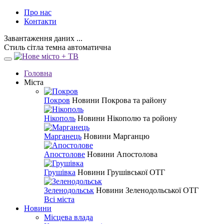
Про нас
Контакти
Завантаження даних ...
Стиль
сітла
темна
автоматична
Головна
Міста
Покров
Новини Покрова та району
Нікополь
Новини Нікополю та ройону
Марганець
Новини Марганцю
Апостолове
Новини Апостолова
Грушівка
Новини Грушівської ОТГ
Зеленодольськ
Новини Зеленодольської ОТГ
Всі міста
Новини
Місцева влада