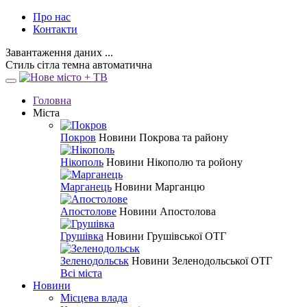
Про нас
Контакти
Завантаження даних ...
Стиль
сітла
темна
автоматична
Головна
Міста
Покров
Новини Покрова та району
Нікополь
Новини Нікополю та ройону
Марганець
Новини Марганцю
Апостолове
Новини Апостолова
Грушівка
Новини Грушівської ОТГ
Зеленодольськ
Новини Зеленодольської ОТГ
Всі міста
Новини
Місцева влада