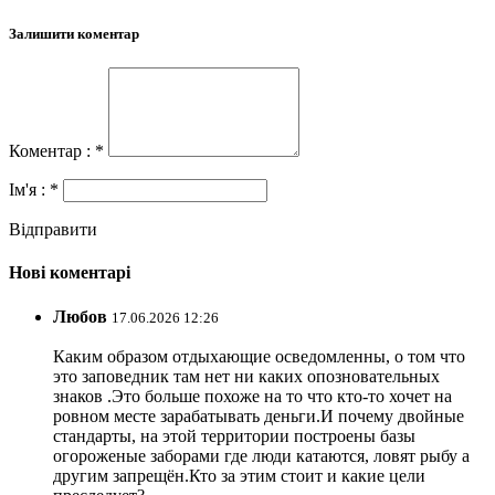
Залишити коментар
Коментар : *
Ім'я : *
Відправити
Нові коментарі
Любов
17.06.2026 12:26
Каким образом отдыхающие осведомленны, о том что
это заповедник там нет ни каких опозновательных
знаков .Это больше похоже на то что кто-то хочет на
ровном месте зарабатывать деньги.И почему двойные
стандарты, на этой территории построены базы
огороженые заборами где люди катаются, ловят рыбу а
другим запрещён.Кто за этим стоит и какие цели