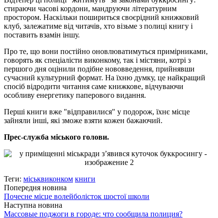
стираючи часові кордони, мандруючи літературним
простором. Наскільки пошириться своєрідний книжковий
клуб, залежатиме від читачів, хто візьме з полиці книгу і
поставить взамін іншу.
Про те, що вони постійно оновлюватимуться примірниками,
говорять як спеціалісти виконкому, так і містяни, котрі з
першого дня оцінили подібне нововведення, прийнявши
сучасний культурний формат. На їхню думку, це найкращий
спосіб відродити читання саме книжкове, відчуваючи
особливу енергетику паперового видання.
Перші книги вже "відправилися" у подорож, їхнє місце
зайняли інші, які зможе взяти кожен бажаючий.
Прес-служба міського голови.
Теги:
міськвиконком
книги
Попередня новина
Почесне місце волейболісток шостої школи
Наступна новина
Массовые поджоги в городе: что сообщила полиция?