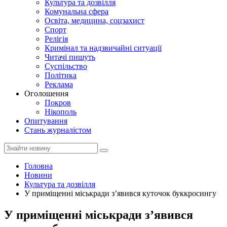
Культура та дозвілля
Комунальна сфера
Освіта, медицина, соцзахист
Спорт
Релігія
Кримінал та надзвичайні ситуації
Читачі пишуть
Суспільство
Політика
Реклама
Оголошення
Покров
Нікополь
Опитування
Стань журналістом
Головна
Новини
Культура та дозвілля
У приміщенні міськради з’явився куточок буккросингу
У приміщенні міськради з’явився