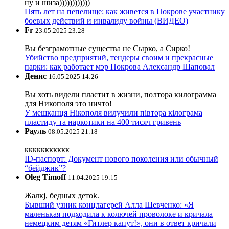
ну и шиза))))))))))))
Пять лет на пепелище: как живется в Покрове участнику
боевых действий и инвалиду войны (ВИДЕО)
Fr
23.05.2025 23:28
Вы безграмотные существа не Сырко, а Сирко!
Убийство предприятий, тендеры своим и прекрасные
парки: как работает мэр Покрова Александр Шаповал
Денис
16.05.2025 14:26
Вы хоть видели пластит в жизни, полтора килограмма
для Никополя это ничто!
У мешканця Нікополя вилучили півтора кілограма
пластиду та наркотики на 400 тисяч гривень
Рауль
08.05.2025 21:18
ккккккккккк
ID-паспорт: Документ нового поколения или обычный
“бейджик”?
Oleg Timoff
11.04.2025 19:15
Жалкj, бедных детok.
Бывший узник концлагерей Алла Шевченко: «Я
маленькая подходила к колючей проволоке и кричала
немецким детям «Гитлер капут!», они в ответ кричали