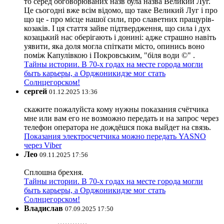
то серед обговорюваних назв була назва Великий Луг.
Це сьогодні вже всім відомо, що таке Великий Луг і про
що це - про місце нашої сили, про славетних пращурів-
козаків. І ця стаття зайве підтвердження, що сила і дух
козацький нас оберігають і донині: адже страшно навіть
уявити, яка доля могла спіткати місто, опинись воно
поміж Капулівкою і Покровським, "біля води ©" .
Тайны истории. В 70-х годах на месте города могли
быть карьеры, а Орджоникидзе мог стать
Солнцегорском!
сергей
01.12.2025 13:36
скажите пожалуйста кому нужны показания счётчика
мне или вам его не возможно передать и на запрос через
телефон оператора не дождёшся пока выйдет на связь.
Показания электросчетчика можно передать YASNO
через Viber
Лео
09.11.2025 17:56
Сплошна брехня.
Тайны истории. В 70-х годах на месте города могли
быть карьеры, а Орджоникидзе мог стать
Солнцегорском!
Владислав
07.09.2025 17:50