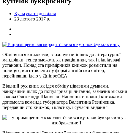
куточок буккросингу
Культура та дозвілля
23 лютого 2017 р.
Обмінятися книжками, заохочуючи інших до літературної
мандрівки, тепер зможуть як працівники, так і відвідувачі
установи. Понад ста примірників книжок розмістили на
полицях, виготовлених у формі англійських літер,
перейнявши ідею у ДніпроОДА.
Вільний рух книг, як ідея обміну цікавими думками,
найкращий шлях до популяризації читання, зазначив міський
голова Олександр Шаповал. Наповнити полиці книжками
допомогла команда губернатора Валентина Резніченка,
передавши сто книжок, і класику, і сучасні видання.
Відтепер ці полиці "житимуть" за законами буккросингу: