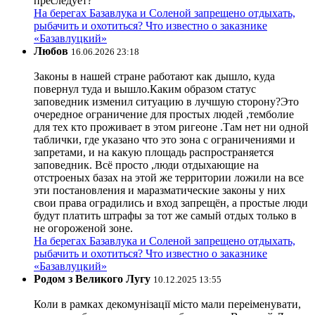
преследует?
На берегах Базавлука и Соленой запрещено отдыхать,
рыбачить и охотиться? Что известно о заказнике
«Базавлуцкий»
Любов
16.06.2026 23:18
Законы в нашей стране работают как дышло, куда
повернул туда и вышло.Каким образом статус
заповедник изменил ситуацию в лучшую сторону?Это
очередное ограничение для простых людей ,темболие
для тех кто проживает в этом ригеоне .Там нет ни одной
таблички, где указано что это зона с ограничениями и
запретами, и на какую площадь распространяется
заповедник. Всё просто ,люди отдыхающие на
отстроеных базах на этой же территории ложили на все
эти постановления и маразматические законы у них
свои права оградились и вход запрещён, а простые люди
будут платить штрафы за тот же самый отдых только в
не огороженой зоне.
На берегах Базавлука и Соленой запрещено отдыхать,
рыбачить и охотиться? Что известно о заказнике
«Базавлуцкий»
Родом з Великого Лугу
10.12.2025 13:55
Коли в рамках декомунізації місто мали переіменувати,