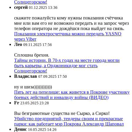
Солнцегорском!
сергей
01.12.2025 13:36
скажите пожалуйста кому нужны показания счётчика
мне или вам его не возможно передать и на запрос через
телефон оператора не дождёшся пока выйдет на связь.
Показания электросчетчика можно передать YASNO
через Viber
Лео
09.11.2025 17:56
Сплошна брехня.
Тайны истории. В 70-х годах на месте города могли
быть карьеры, а Орджоникидзе мог стать
Солнцегорском!
Владислав
07.09.2025 17:50
ну и шиза))))))))))))
Пять лет на пепелище: как живется в Покрове участнику
боевых действий и инвалиду войны (ВИДЕО)
Fr
23.05.2025 23:28
Вы безграмотные существа не Сырко, а Сирко!
Убийство предприятий, тендеры своим и прекрасные
парки: как работает мэр Покрова Александр Шаповал
Денис
16.05.2025 14:26