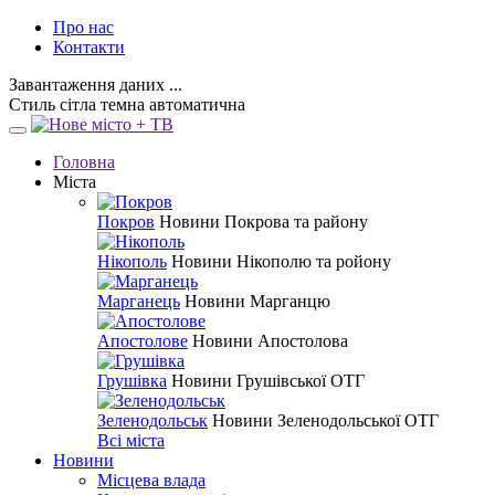
Про нас
Контакти
Завантаження даних ...
Стиль
сітла
темна
автоматична
Головна
Міста
Покров
Новини Покрова та району
Нікополь
Новини Нікополю та ройону
Марганець
Новини Марганцю
Апостолове
Новини Апостолова
Грушівка
Новини Грушівської ОТГ
Зеленодольськ
Новини Зеленодольської ОТГ
Всі міста
Новини
Місцева влада