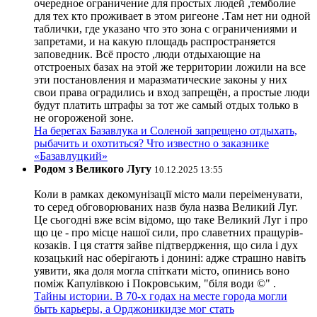
очередное ограничение для простых людей ,темболие
для тех кто проживает в этом ригеоне .Там нет ни одной
таблички, где указано что это зона с ограничениями и
запретами, и на какую площадь распространяется
заповедник. Всё просто ,люди отдыхающие на
отстроеных базах на этой же территории ложили на все
эти постановления и маразматические законы у них
свои права оградились и вход запрещён, а простые люди
будут платить штрафы за тот же самый отдых только в
не огороженой зоне.
На берегах Базавлука и Соленой запрещено отдыхать,
рыбачить и охотиться? Что известно о заказнике
«Базавлуцкий»
Родом з Великого Лугу
10.12.2025 13:55
Коли в рамках декомунізації місто мали переіменувати,
то серед обговорюваних назв була назва Великий Луг.
Це сьогодні вже всім відомо, що таке Великий Луг і про
що це - про місце нашої сили, про славетних пращурів-
козаків. І ця стаття зайве підтвердження, що сила і дух
козацький нас оберігають і донині: адже страшно навіть
уявити, яка доля могла спіткати місто, опинись воно
поміж Капулівкою і Покровським, "біля води ©" .
Тайны истории. В 70-х годах на месте города могли
быть карьеры, а Орджоникидзе мог стать