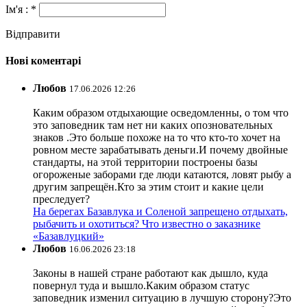
Ім'я : *
Відправити
Нові коментарі
Любов
17.06.2026 12:26
Каким образом отдыхающие осведомленны, о том что
это заповедник там нет ни каких опозновательных
знаков .Это больше похоже на то что кто-то хочет на
ровном месте зарабатывать деньги.И почему двойные
стандарты, на этой территории построены базы
огороженые заборами где люди катаются, ловят рыбу а
другим запрещён.Кто за этим стоит и какие цели
преследует?
На берегах Базавлука и Соленой запрещено отдыхать,
рыбачить и охотиться? Что известно о заказнике
«Базавлуцкий»
Любов
16.06.2026 23:18
Законы в нашей стране работают как дышло, куда
повернул туда и вышло.Каким образом статус
заповедник изменил ситуацию в лучшую сторону?Это