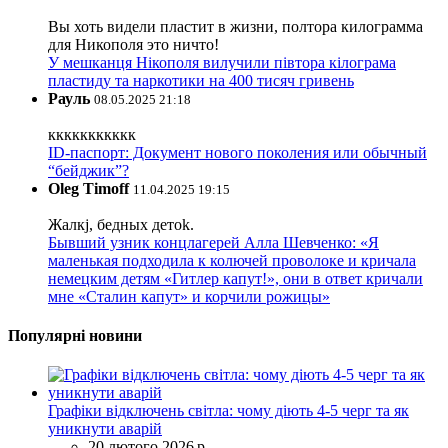
Вы хоть видели пластит в жизни, полтора килограмма
для Никополя это ничто!
У мешканця Нікополя вилучили півтора кілограма
пластиду та наркотики на 400 тисяч гривень
Рауль
08.05.2025 21:18
ккккккккккк
ID-паспорт: Документ нового поколения или обычный
“бейджик”?
Oleg Timoff
11.04.2025 19:15
Жалкj, бедных детok.
Бывший узник концлагерей Алла Шевченко: «Я
маленькая подходила к колючей проволоке и кричала
немецким детям «Гитлер капут!», они в ответ кричали
мне «Сталин капут» и корчили рожицы»
Популярні новини
Графіки відключень світла: чому діють 4-5 черг та як
уникнути аварій
20 лютого 2026 р.