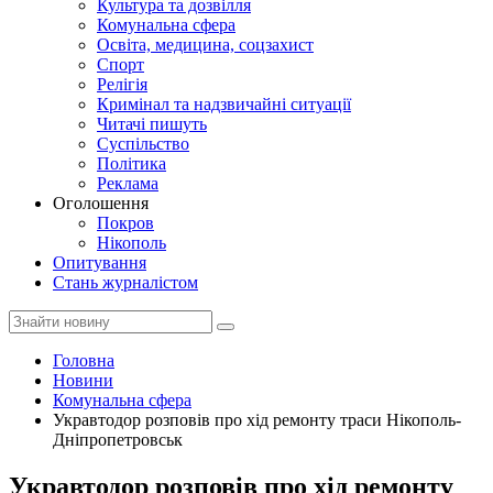
Культура та дозвілля
Комунальна сфера
Освіта, медицина, соцзахист
Спорт
Релігія
Кримінал та надзвичайні ситуації
Читачі пишуть
Суспільство
Політика
Реклама
Оголошення
Покров
Нікополь
Опитування
Стань журналістом
Головна
Новини
Комунальна сфера
Укравтодор розповів про хід ремонту траси Нікополь-
Дніпропетровськ
Укравтодор розповів про хід ремонту