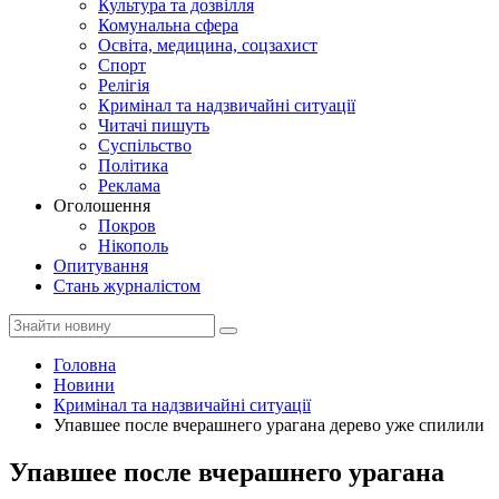
Культура та дозвілля
Комунальна сфера
Освіта, медицина, соцзахист
Спорт
Релігія
Кримінал та надзвичайні ситуації
Читачі пишуть
Суспільство
Політика
Реклама
Оголошення
Покров
Нікополь
Опитування
Стань журналістом
Головна
Новини
Кримінал та надзвичайні ситуації
Упавшее после вчерашнего урагана дерево уже спилили
Упавшее после вчерашнего урагана