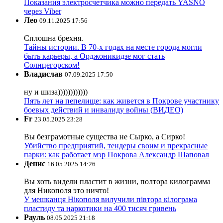
Показания электросчетчика можно передать YASNO
через Viber
Лео
09.11.2025 17:56
Сплошна брехня.
Тайны истории. В 70-х годах на месте города могли
быть карьеры, а Орджоникидзе мог стать
Солнцегорском!
Владислав
07.09.2025 17:50
ну и шиза))))))))))))
Пять лет на пепелище: как живется в Покрове участнику
боевых действий и инвалиду войны (ВИДЕО)
Fr
23.05.2025 23:28
Вы безграмотные существа не Сырко, а Сирко!
Убийство предприятий, тендеры своим и прекрасные
парки: как работает мэр Покрова Александр Шаповал
Денис
16.05.2025 14:26
Вы хоть видели пластит в жизни, полтора килограмма
для Никополя это ничто!
У мешканця Нікополя вилучили півтора кілограма
пластиду та наркотики на 400 тисяч гривень
Рауль
08.05.2025 21:18