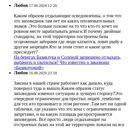
Любов
17.06.2026 12:26
Каким образом отдыхающие осведомленны, о том что
это заповедник там нет ни каких опозновательных
знаков .Это больше похоже на то что кто-то хочет на
ровном месте зарабатывать деньги.И почему двойные
стандарты, на этой территории построены базы
огороженые заборами где люди катаются, ловят рыбу а
другим запрещён.Кто за этим стоит и какие цели
преследует?
На берегах Базавлука и Соленой запрещено отдыхать,
рыбачить и охотиться? Что известно о заказнике
«Базавлуцкий»
Любов
16.06.2026 23:18
Законы в нашей стране работают как дышло, куда
повернул туда и вышло.Каким образом статус
заповедник изменил ситуацию в лучшую сторону?Это
очередное ограничение для простых людей ,темболие
для тех кто проживает в этом ригеоне .Там нет ни одной
таблички, где указано что это зона с ограничениями и
запретами, и на какую площадь распространяется
заповедник. Всё просто ,люди отдыхающие на
отстроеных базах на этой же территории ложили на все