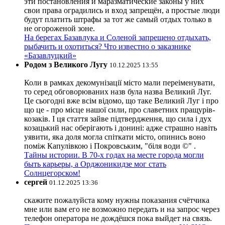
эти постановления и маразматические законы у них
свои права оградились и вход запрещён, а простые люди
будут платить штрафы за тот же самый отдых только в
не огороженой зоне.
На берегах Базавлука и Соленой запрещено отдыхать,
рыбачить и охотиться? Что известно о заказнике
«Базавлуцкий»
Родом з Великого Лугу
10.12.2025 13:55
Коли в рамках декомунізації місто мали переіменувати,
то серед обговорюваних назв була назва Великий Луг.
Це сьогодні вже всім відомо, що таке Великий Луг і про
що це - про місце нашої сили, про славетних пращурів-
козаків. І ця стаття зайве підтвердження, що сила і дух
козацький нас оберігають і донині: адже страшно навіть
уявити, яка доля могла спіткати місто, опинись воно
поміж Капулівкою і Покровським, "біля води ©" .
Тайны истории. В 70-х годах на месте города могли
быть карьеры, а Орджоникидзе мог стать
Солнцегорском!
сергей
01.12.2025 13:36
скажите пожалуйста кому нужны показания счётчика
мне или вам его не возможно передать и на запрос через
телефон оператора не дождёшся пока выйдет на связь.