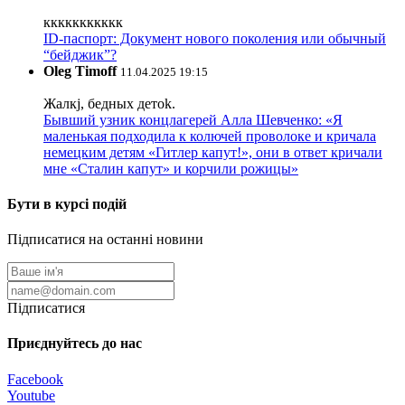
ккккккккккк
ID-паспорт: Документ нового поколения или обычный
“бейджик”?
Oleg Timoff
11.04.2025 19:15
Жалкj, бедных детok.
Бывший узник концлагерей Алла Шевченко: «Я
маленькая подходила к колючей проволоке и кричала
немецким детям «Гитлер капут!», они в ответ кричали
мне «Сталин капут» и корчили рожицы»
Бути в курсі подій
Підписатися на останні новини
Підписатися
Приєднуйтесь до нас
Facebook
Youtube