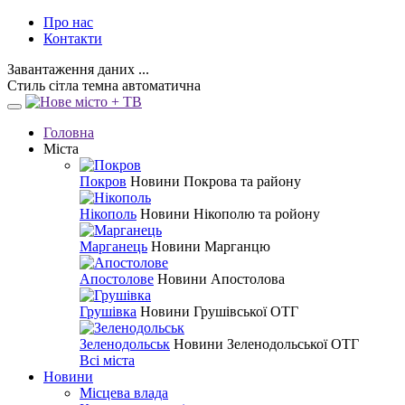
Про нас
Контакти
Завантаження даних ...
Стиль
сітла
темна
автоматична
Головна
Міста
Покров
Новини Покрова та району
Нікополь
Новини Нікополю та ройону
Марганець
Новини Марганцю
Апостолове
Новини Апостолова
Грушівка
Новини Грушівської ОТГ
Зеленодольськ
Новини Зеленодольської ОТГ
Всі міста
Новини
Місцева влада