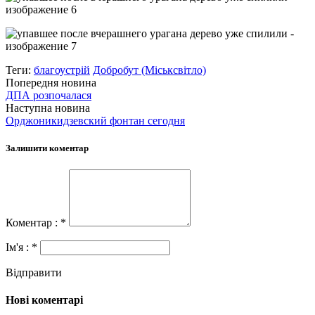
Теги:
благоустрій
Добробут (Міськсвітло)
Попередня новина
ДПА розпочалася
Наступна новина
Орджоникидзевский фонтан сегодня
Залишити коментар
Коментар : *
Ім'я : *
Відправити
Нові коментарі