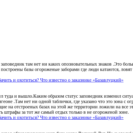
аповедник там нет ни каких опозновательных знаков .Это больше
построены базы огороженые заборами где люди катаются, ловят 
ачить и охотиться? Что известно о заказнике «Базавлуцкий»
ул туда и вышло.Каким образом статус заповедник изменил сит
геоне .Там нет ни одной таблички, где указано что это зона с 
ие на отстроеных базах на этой же территории ложили на все э
ть штрафы за тот же самый отдых только в не огороженой зоне.
ачить и охотиться? Что известно о заказнике «Базавлуцкий»