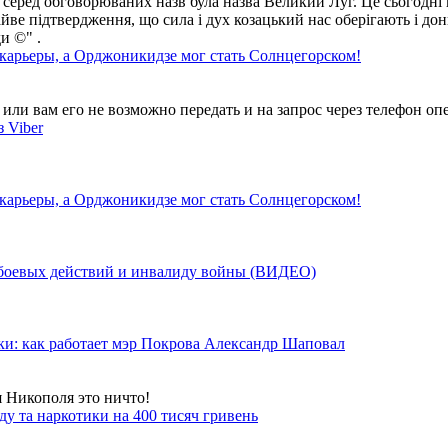
 серед обговорюваних назв була назва Великий Луг. Це сьогодні 
айве підтвердження, що сила і дух козацький нас оберігають і дон
и ©" .
 карьеры, а Орджоникидзе мог стать Солнцегорском!
ли вам его не возможно передать и на запрос через телефон опе
 Viber
 карьеры, а Орджоникидзе мог стать Солнцегорском!
у боевых действий и инвалиду войны (ВИДЕО)
ки: как работает мэр Покрова Александр Шаповал
я Никополя это ничто!
у та наркотики на 400 тисяч гривень