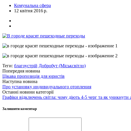
Комунальна сфера
12 квітня 2016 р.
Теги:
благоустрій
Добробут (Міськсвітло)
Попередня новина
Цікава пропозиція для юристів
Наступна новина
Про установку индивидуального отопления
Останні новини категорії
Графіки відключень світла: чому діють 4-5 черг та як уникнути 
Залишити коментар