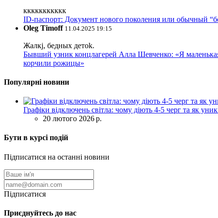
ккккккккккк
ID-паспорт: Документ нового поколения или обычный “
Oleg Timoff
11.04.2025 19:15
Жалкj, бедных детok.
Бывший узник концлагерей Алла Шевченко: «Я маленькая 
корчили рожицы»
Популярні новини
Графіки відключень світла: чому діють 4-5 черг та як уни
20 лютого 2026 р.
Бути в курсі подій
Підписатися на останні новини
Підписатися
Приєднуйтесь до нас