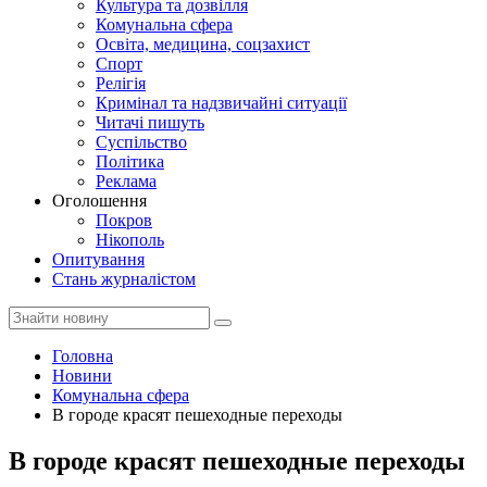
Культура та дозвілля
Комунальна сфера
Освіта, медицина, соцзахист
Спорт
Релігія
Кримінал та надзвичайні ситуації
Читачі пишуть
Суспільство
Політика
Реклама
Оголошення
Покров
Нікополь
Опитування
Стань журналістом
Головна
Новини
Комунальна сфера
В городе красят пешеходные переходы
В городе красят пешеходные переходы