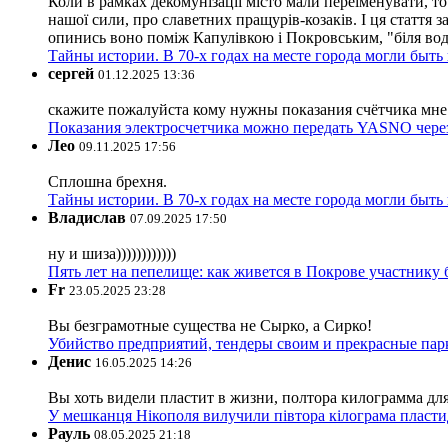
Коли в рамках декомунізації місто мали переіменувати, то
нашої сили, про славетних пращурів-козаків. І ця стаття з
опинись воно поміж Капулівкою і Покровським, "біля вод
Тайны истории. В 70-х годах на месте города могли быть
сергей
01.12.2025 13:36
скажите пожалуйста кому нужны показания счётчика мне и
Показания электросчетчика можно передать YASNO через
Лео
09.11.2025 17:56
Сплошна брехня.
Тайны истории. В 70-х годах на месте города могли быть
Владислав
07.09.2025 17:50
ну и шиза))))))))))))
Пять лет на пепелище: как живется в Покрове участник
Fr
23.05.2025 23:28
Вы безграмотные существа не Сырко, а Сирко!
Убийство предприятий, тендеры своим и прекрасные пар
Денис
16.05.2025 14:26
Вы хоть видели пластит в жизни, полтора килограмма дл
У мешканця Нікополя вилучили півтора кілограма пластид
Рауль
08.05.2025 21:18