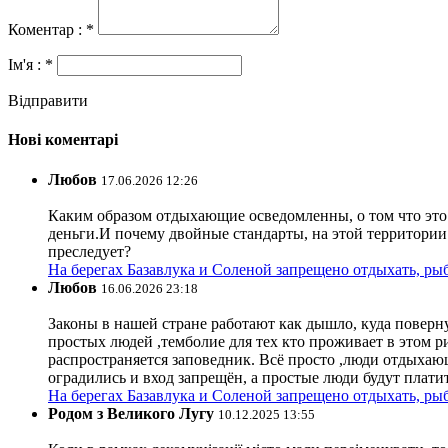
Коментар : *
Ім'я : *
Відправити
Нові коментарі
Любов
17.06.2026 12:26
Каким образом отдыхающие осведомленны, о том что это з
деньги.И почему двойные стандарты, на этой территории 
преследует?
На берегах Базавлука и Соленой запрещено отдыхать, рыб
Любов
16.06.2026 23:18
Законы в нашей стране работают как дышло, куда поверн
простых людей ,темболие для тех кто проживает в этом ри
распространяется заповедник. Всё просто ,люди отдыхающ
оградились и вход запрещён, а простые люди будут плати
На берегах Базавлука и Соленой запрещено отдыхать, рыб
Родом з Великого Лугу
10.12.2025 13:55