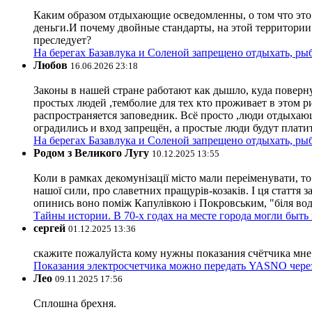
Каким образом отдыхающие осведомленны, о том что это з
деньги.И почему двойные стандарты, на этой территории 
преследует?
На берегах Базавлука и Соленой запрещено отдыхать, рыб
Любов
16.06.2026 23:18
Законы в нашей стране работают как дышло, куда поверн
простых людей ,темболие для тех кто проживает в этом ри
распространяется заповедник. Всё просто ,люди отдыхающ
оградились и вход запрещён, а простые люди будут плати
На берегах Базавлука и Соленой запрещено отдыхать, рыб
Родом з Великого Лугу
10.12.2025 13:55
Коли в рамках декомунізації місто мали переіменувати, то
нашої сили, про славетних пращурів-козаків. І ця стаття з
опинись воно поміж Капулівкою і Покровським, "біля вод
Тайны истории. В 70-х годах на месте города могли быть
сергей
01.12.2025 13:36
скажите пожалуйста кому нужны показания счётчика мне и
Показания электросчетчика можно передать YASNO через
Лео
09.11.2025 17:56
Сплошна брехня.