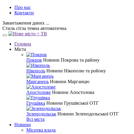
Про нас
Контакти
Завантаження даних ...
Стиль
сітла
темна
автоматична
Головна
Міста
Покров
Новини Покрова та району
Нікополь
Новини Нікополю та ройону
Марганець
Новини Марганцю
Апостолове
Новини Апостолова
Грушівка
Новини Грушівської ОТГ
Зеленодольськ
Новини Зеленодольської ОТГ
Всі міста
Новини
Місцева влада