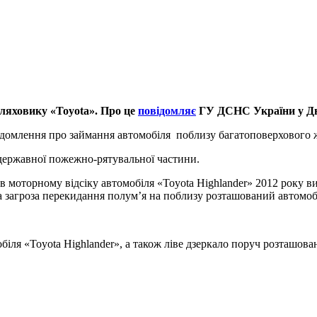
ляховику «Toyota». Про це
повідомляє
ГУ ДСНС України у Дні
ідомлення про займання автомобіля поблизу багатоповерхового ж
 державної пожежно-рятувальної частини.
в моторному відсіку автомобіля «Toyota Highlander» 2012 року ви
 загроза перекидання полум’я на поблизу розташований автомобіл
ля «Toyota Highlander», а також ліве дзеркало поруч розташовано