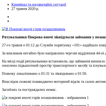
Кримінал та надзвичайні ситуації
27 травня 2020 р.
Рятувальники Покрова вночі ліквідували займання у позаш
27-го травня о 01:12 до Служби порятунку «101» надійшло пов
За викликом негайно було направлено чергові відділення 44-ої
На місці події рятувальники встановили, що займання виникло 
охоплено підкапотний простір транспортного засобу та існувала
Пожежу локалізовано о 01:31 та ліквідовано о 01:50.
Внаслідок пожежі пошкоджено моторний відсік та салон автомобі
Загиблих та постраждалих немає.