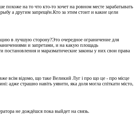
 похоже на то что кто-то хочет на ровном месте зарабатывать
рыбу а другим запрещён.Кто за этим стоит и какие цели
уацию в лучшую сторону?Это очередное ограничение для
ограничениями и запретами, и на какую площадь
ти постановления и маразматические законы у них свои права
вже всім відомо, що таке Великий Луг і про що це - про місце
ині: адже страшно навіть уявити, яка доля могла спіткати місто,
ратора не дождёшся пока выйдет на связь.