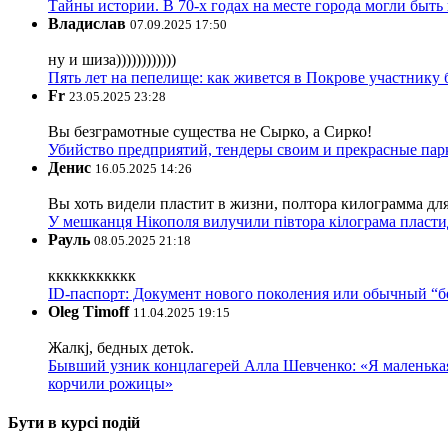
Тайны истории. В 70-х годах на месте города могли быть
Владислав
07.09.2025 17:50
ну и шиза))))))))))))
Пять лет на пепелище: как живется в Покрове участник
Fr
23.05.2025 23:28
Вы безграмотные существа не Сырко, а Сирко!
Убийство предприятий, тендеры своим и прекрасные пар
Денис
16.05.2025 14:26
Вы хоть видели пластит в жизни, полтора килограмма дл
У мешканця Нікополя вилучили півтора кілограма пластид
Рауль
08.05.2025 21:18
ккккккккккк
ID-паспорт: Документ нового поколения или обычный “
Oleg Timoff
11.04.2025 19:15
Жалкj, бедных детok.
Бывший узник концлагерей Алла Шевченко: «Я маленькая 
корчили рожицы»
Бути в курсі подій