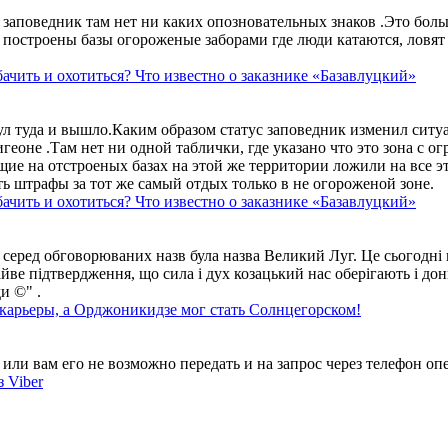
аповедник там нет ни каких опозновательных знаков .Это больше
построены базы огороженые заборами где люди катаются, ловят 
ачить и охотиться? Что известно о заказнике «Базавлуцкий»
ул туда и вышло.Каким образом статус заповедник изменил сит
геоне .Там нет ни одной таблички, где указано что это зона с 
ие на отстроеных базах на этой же территории ложили на все э
ть штрафы за тот же самый отдых только в не огороженой зоне.
ачить и охотиться? Что известно о заказнике «Базавлуцкий»
 серед обговорюваних назв була назва Великий Луг. Це сьогодні 
айве підтвердження, що сила і дух козацький нас оберігають і дон
и ©" .
 карьеры, а Орджоникидзе мог стать Солнцегорском!
ли вам его не возможно передать и на запрос через телефон опе
 Viber