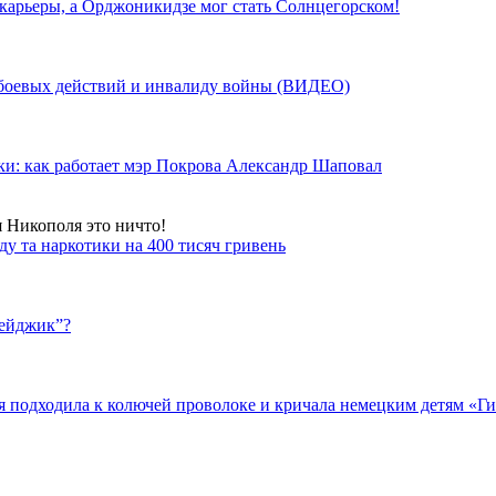
 карьеры, а Орджоникидзе мог стать Солнцегорском!
у боевых действий и инвалиду войны (ВИДЕО)
ки: как работает мэр Покрова Александр Шаповал
я Никополя это ничто!
у та наркотики на 400 тисяч гривень
бейджик”?
подходила к колючей проволоке и кричала немецким детям «Гит