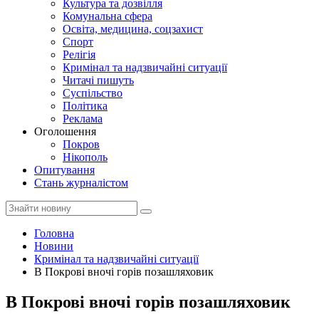
Культура та дозвілля
Комунальна сфера
Освіта, медицина, соцзахист
Спорт
Релігія
Кримінал та надзвичайні ситуації
Читачі пишуть
Суспільство
Політика
Реклама
Оголошення
Покров
Нікополь
Опитування
Стань журналістом
Головна
Новини
Кримінал та надзвичайні ситуації
В Покрові вночі горів позашляховик
В Покрові вночі горів позашляховик