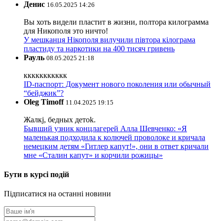
Денис
16.05.2025 14:26
Вы хоть видели пластит в жизни, полтора килограмма
для Никополя это ничто!
У мешканця Нікополя вилучили півтора кілограма
пластиду та наркотики на 400 тисяч гривень
Рауль
08.05.2025 21:18
ккккккккккк
ID-паспорт: Документ нового поколения или обычный
“бейджик”?
Oleg Timoff
11.04.2025 19:15
Жалкj, бедных детok.
Бывший узник концлагерей Алла Шевченко: «Я
маленькая подходила к колючей проволоке и кричала
немецким детям «Гитлер капут!», они в ответ кричали
мне «Сталин капут» и корчили рожицы»
Бути в курсі подій
Підписатися на останні новини