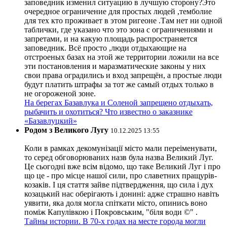
заповедник изменил ситуацию в лучшую сторону?Это
очередное ограничение для простых людей ,темболие
для тех кто проживает в этом ригеоне .Там нет ни одной
таблички, где указано что это зона с ограничениями и
запретами, и на какую площадь распространяется
заповедник. Всё просто ,люди отдыхающие на
отстроеных базах на этой же территории ложили на все
эти постановления и маразматические законы у них
свои права оградились и вход запрещён, а простые люди
будут платить штрафы за тот же самый отдых только в
не огороженой зоне.
На берегах Базавлука и Соленой запрещено отдыхать,
рыбачить и охотиться? Что известно о заказнике
«Базавлуцкий»
Родом з Великого Лугу
10.12.2025 13:55
Коли в рамках декомунізації місто мали переіменувати,
то серед обговорюваних назв була назва Великий Луг.
Це сьогодні вже всім відомо, що таке Великий Луг і про
що це - про місце нашої сили, про славетних пращурів-
козаків. І ця стаття зайве підтвердження, що сила і дух
козацький нас оберігають і донині: адже страшно навіть
уявити, яка доля могла спіткати місто, опинись воно
поміж Капулівкою і Покровським, "біля води ©" .
Тайны истории. В 70-х годах на месте города могли