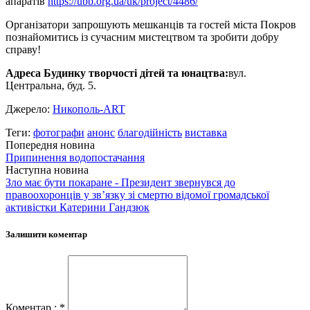
апаратів
https://ubb.org.ua/uk/project/4486/
Організатори запрошують мешканців та гостей міста Покров
познайомитись із сучасним мистецтвом та зробити добру
справу!
Адреса Будинку творчості дітей та юнацтва:
вул.
Центральна, буд. 5.
Джерело:
Никополь-ART
Теги:
фотографи
анонс
благодійність
виставка
Попередня новина
Припинення водопостачання
Наступна новина
Зло має бути покаране - Президент звернувся до
правоохоронців у зв’язку зі смертю відомої громадської
активістки Катерини Гандзюк
Залишити коментар
Коментар : *