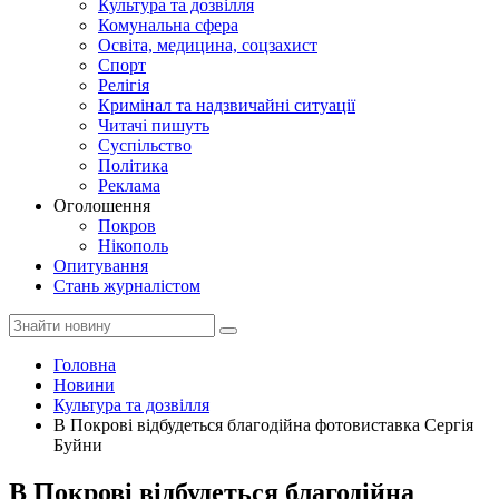
Культура та дозвілля
Комунальна сфера
Освіта, медицина, соцзахист
Спорт
Релігія
Кримінал та надзвичайні ситуації
Читачі пишуть
Суспільство
Політика
Реклама
Оголошення
Покров
Нікополь
Опитування
Стань журналістом
Головна
Новини
Культура та дозвілля
В Покрові відбудеться благодійна фотовиставка Сергія
Буйни
В Покрові відбудеться благодійна