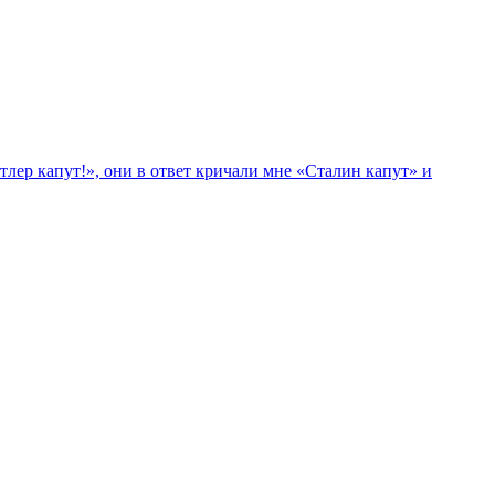
лер капут!», они в ответ кричали мне «Сталин капут» и