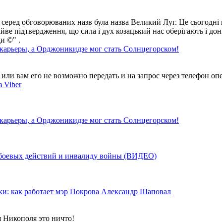
 серед обговорюваних назв була назва Великий Луг. Це сьогодні 
айве підтвердження, що сила і дух козацький нас оберігають і дон
и ©" .
 карьеры, а Орджоникидзе мог стать Солнцегорском!
ли вам его не возможно передать и на запрос через телефон опе
 Viber
 карьеры, а Орджоникидзе мог стать Солнцегорском!
у боевых действий и инвалиду войны (ВИДЕО)
ки: как работает мэр Покрова Александр Шаповал
я Никополя это ничто!