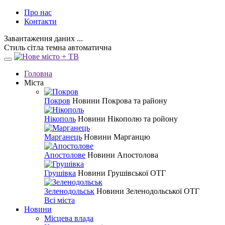
Про нас
Контакти
Завантаження даних ...
Стиль
сітла
темна
автоматична
Головна
Міста
Покров
Новини Покрова та району
Нікополь
Новини Нікополю та ройону
Марганець
Новини Марганцю
Апостолове
Новини Апостолова
Грушівка
Новини Грушівської ОТГ
Зеленодольськ
Новини Зеленодольської ОТГ
Всі міста
Новини
Місцева влада