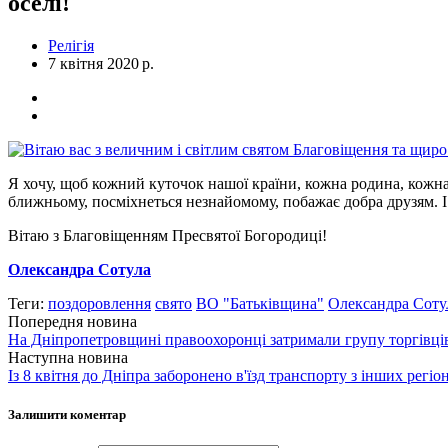
оселі!
Релігія
7 квітня 2020 р.
Я хочу, щоб кожний куточок нашої країни, кожна родина, кожна 
ближньому, посміхнеться незнайомому, побажає добра друзям. І 
Вітаю з Благовіщенням Пресвятої Богородиці!
Олександра Сотула
Теги:
поздоровлення
свято
ВО "Батьківщина"
Олександра Соту
Попередня новина
На Дніпропетровщині правоохоронці затримали групу торгівці
Наступна новина
Із 8 квітня до Дніпра заборонено в'їзд транспорту з інших регіо
Залишити коментар