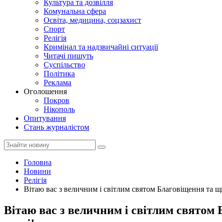
Культура та дозвілля
Комунальна сфера
Освіта, медицина, соцзахист
Спорт
Релігія
Кримінал та надзвичайні ситуації
Читачі пишуть
Суспільство
Політика
Реклама
Оголошення
Покров
Нікополь
Опитування
Стань журналістом
Головна
Новини
Релігія
Вітаю вас з величним і світлим святом Благовіщення та щ
Вітаю вас з величним і світлим святом