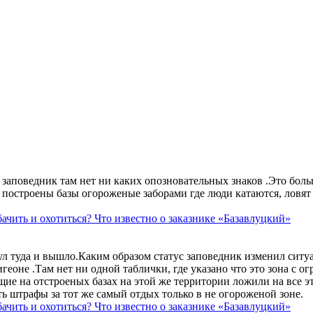
аповедник там нет ни каких опозновательных знаков .Это больше
построены базы огороженые заборами где люди катаются, ловят 
ачить и охотиться? Что известно о заказнике «Базавлуцкий»
ул туда и вышло.Каким образом статус заповедник изменил сит
геоне .Там нет ни одной таблички, где указано что это зона с 
ие на отстроеных базах на этой же территории ложили на все э
ть штрафы за тот же самый отдых только в не огороженой зоне.
ачить и охотиться? Что известно о заказнике «Базавлуцкий»