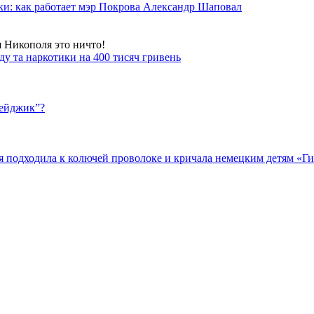
ки: как работает мэр Покрова Александр Шаповал
я Никополя это ничто!
у та наркотики на 400 тисяч гривень
бейджик”?
подходила к колючей проволоке и кричала немецким детям «Гит