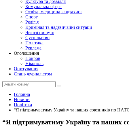
Культура та дозвілля
Комунальна сфера
Освіта, медицина, соцзахист
Спорт
Релігія
Кримінал та надзвичайні ситуації
Читачі пишуть
Суспільство
Політика
Реклама
Оголошення
Покров
Нікополь
Опитування
Стань журналістом
Головна
Новини
Політика
“Я підтримуватиму Україну та наших союзників по НАТО
“Я підтримуватиму Україну та наших с