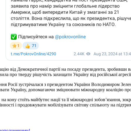
ію від Демократичної партії на посаду президента, зробивши ва
аявила про тверду рішучість захищати Україну від російської агр
нення Росії зустрічалася з президентом України Володимиром Зе
увати Україну, допомагаючи зміцнювати міжнародну коаліцію прот
 кону стоїть майбутнє нації та її міжнародні зобов’язання, зокре
інності і продовжувати мобілізувати світову спільноту на підтрим
овополоненими!