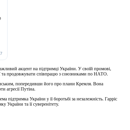
жливий акцент на підтримці України. У своїй промові,
есії та продовжувати співпрацю з союзниками по НАТО.
ленським, попередивши його про плани Кремля. Вона
и агресії Путіна.
ма підтримка України у її боротьбі за незалежність. Гарріс
ку України та її суверенітету.