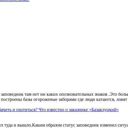
аповедник там нет ни каких опозновательных знаков .Это больше
построены базы огороженые заборами где люди катаются, ловят 
ачить и охотиться? Что известно о заказнике «Базавлуцкий»
ул туда и вышло.Каким образом статус заповедник изменил сит