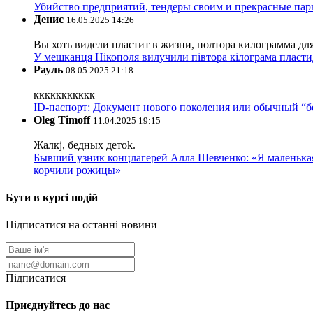
Убийство предприятий, тендеры своим и прекрасные пар
Денис
16.05.2025 14:26
Вы хоть видели пластит в жизни, полтора килограмма дл
У мешканця Нікополя вилучили півтора кілограма пластид
Рауль
08.05.2025 21:18
ккккккккккк
ID-паспорт: Документ нового поколения или обычный “
Oleg Timoff
11.04.2025 19:15
Жалкj, бедных детok.
Бывший узник концлагерей Алла Шевченко: «Я маленькая 
корчили рожицы»
Бути в курсі подій
Підписатися на останні новини
Підписатися
Приєднуйтесь до нас