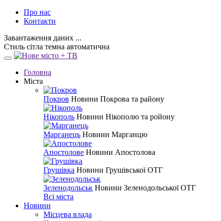
Про нас
Контакти
Завантаження даних ...
Стиль
сітла
темна
автоматична
Головна
Міста
Покров
Новини Покрова та району
Нікополь
Новини Нікополю та ройону
Марганець
Новини Марганцю
Апостолове
Новини Апостолова
Грушівка
Новини Грушівської ОТГ
Зеленодольськ
Новини Зеленодольської ОТГ
Всі міста
Новини
Місцева влада