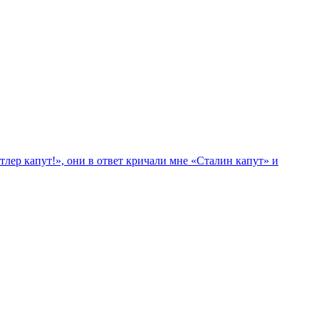
лер капут!», они в ответ кричали мне «Сталин капут» и