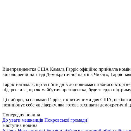
Віцепрезидентка США Камала Гарріс офіційно прийняла номінац
виголошеній на з’їзді Демократичної партії в Чикаго, Гарріс з
Гарріс нагадала, що за п’ять днів до повномасштабного вторг
підкреслила, що як майбутня президентка, буде твердо підтрим
Ці вибори, за словами Гарріс, є критичними для США, оскільки на
позиціонує себе як лідерку, яка готова захищати демократичні ц
Попередня новина
До уваги мешканців Покровської громади!
Наступна новина
У День Незалежності України відбувся важливий обмін військ