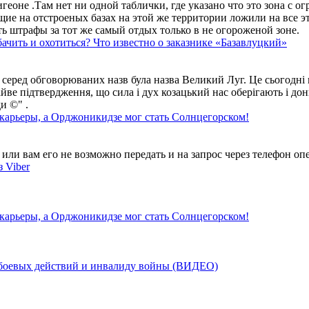
геоне .Там нет ни одной таблички, где указано что это зона с 
ие на отстроеных базах на этой же территории ложили на все э
ть штрафы за тот же самый отдых только в не огороженой зоне.
ачить и охотиться? Что известно о заказнике «Базавлуцкий»
 серед обговорюваних назв була назва Великий Луг. Це сьогодні 
айве підтвердження, що сила і дух козацький нас оберігають і дон
и ©" .
 карьеры, а Орджоникидзе мог стать Солнцегорском!
ли вам его не возможно передать и на запрос через телефон опе
 Viber
 карьеры, а Орджоникидзе мог стать Солнцегорском!
у боевых действий и инвалиду войны (ВИДЕО)