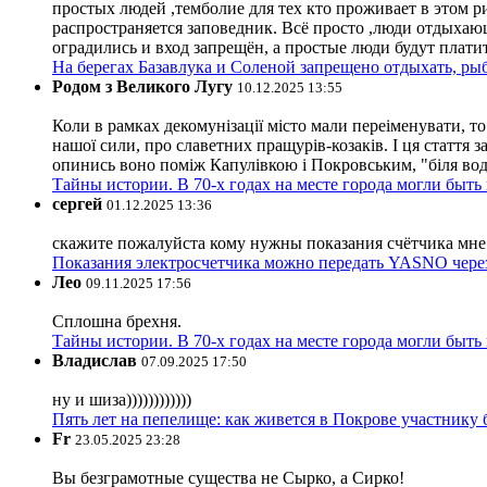
простых людей ,темболие для тех кто проживает в этом ри
распространяется заповедник. Всё просто ,люди отдыхающ
оградились и вход запрещён, а простые люди будут плати
На берегах Базавлука и Соленой запрещено отдыхать, рыб
Родом з Великого Лугу
10.12.2025 13:55
Коли в рамках декомунізації місто мали переіменувати, то
нашої сили, про славетних пращурів-козаків. І ця стаття з
опинись воно поміж Капулівкою і Покровським, "біля вод
Тайны истории. В 70-х годах на месте города могли быть
сергей
01.12.2025 13:36
скажите пожалуйста кому нужны показания счётчика мне и
Показания электросчетчика можно передать YASNO через
Лео
09.11.2025 17:56
Сплошна брехня.
Тайны истории. В 70-х годах на месте города могли быть
Владислав
07.09.2025 17:50
ну и шиза))))))))))))
Пять лет на пепелище: как живется в Покрове участник
Fr
23.05.2025 23:28
Вы безграмотные существа не Сырко, а Сирко!