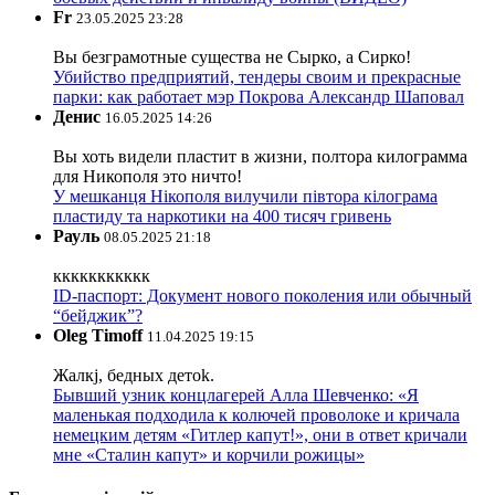
Fr
23.05.2025 23:28
Вы безграмотные существа не Сырко, а Сирко!
Убийство предприятий, тендеры своим и прекрасные
парки: как работает мэр Покрова Александр Шаповал
Денис
16.05.2025 14:26
Вы хоть видели пластит в жизни, полтора килограмма
для Никополя это ничто!
У мешканця Нікополя вилучили півтора кілограма
пластиду та наркотики на 400 тисяч гривень
Рауль
08.05.2025 21:18
ккккккккккк
ID-паспорт: Документ нового поколения или обычный
“бейджик”?
Oleg Timoff
11.04.2025 19:15
Жалкj, бедных детok.
Бывший узник концлагерей Алла Шевченко: «Я
маленькая подходила к колючей проволоке и кричала
немецким детям «Гитлер капут!», они в ответ кричали
мне «Сталин капут» и корчили рожицы»