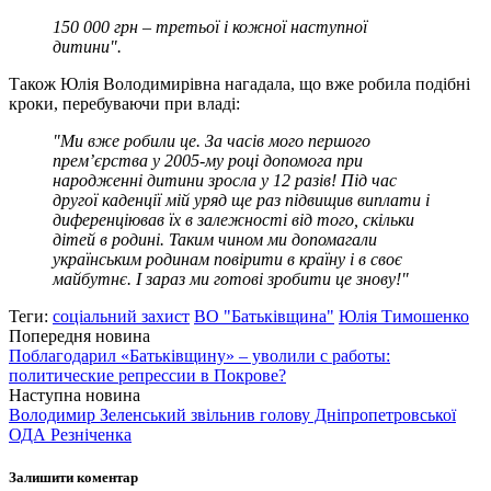
150 000 грн – третьої і кожної наступної
дитини".
Також Юлія Володимирівна нагадала, що вже робила подібні
кроки, перебуваючи при владі:
"Ми вже робили це. За часів мого першого
прем’єрства у 2005-му році допомога при
народженні дитини зросла у 12 разів! Під час
другої каденції мій уряд ще раз підвищив виплати і
диференціював їх в залежності від того, скільки
дітей в родині. Таким чином ми допомагали
українським родинам повірити в країну і в своє
майбутнє. І зараз ми готові зробити це знову!"
Теги:
соціальний захист
ВО "Батьківщина"
Юлія Тимошенко
Попередня новина
Поблагодарил «Батьківщину» – уволили с работы:
политические репрессии в Покрове?
Наступна новина
Володимир Зеленський звільнив голову Дніпропетровської
ОДА Резніченка
Залишити коментар