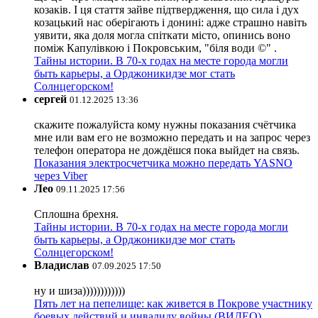
козаків. І ця стаття зайве підтвердження, що сила і дух
козацький нас оберігають і донині: адже страшно навіть
уявити, яка доля могла спіткати місто, опинись воно
поміж Капулівкою і Покровським, "біля води ©" .
Тайны истории. В 70-х годах на месте города могли
быть карьеры, а Орджоникидзе мог стать
Солнцегорском!
сергей
01.12.2025 13:36
скажите пожалуйста кому нужны показания счётчика
мне или вам его не возможно передать и на запрос через
телефон оператора не дождёшся пока выйдет на связь.
Показания электросчетчика можно передать YASNO
через Viber
Лео
09.11.2025 17:56
Сплошна брехня.
Тайны истории. В 70-х годах на месте города могли
быть карьеры, а Орджоникидзе мог стать
Солнцегорском!
Владислав
07.09.2025 17:50
ну и шиза))))))))))))
Пять лет на пепелище: как живется в Покрове участнику
боевых действий и инвалиду войны (ВИДЕО)