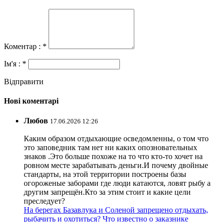
Коментар : *
Ім'я : *
Відправити
Нові коментарі
Любов
17.06.2026 12:26
Каким образом отдыхающие осведомленны, о том что
это заповедник там нет ни каких опозновательных
знаков .Это больше похоже на то что кто-то хочет на
ровном месте зарабатывать деньги.И почему двойные
стандарты, на этой территории построены базы
огороженые заборами где люди катаются, ловят рыбу а
другим запрещён.Кто за этим стоит и какие цели
преследует?
На берегах Базавлука и Соленой запрещено отдыхать,
рыбачить и охотиться? Что известно о заказнике