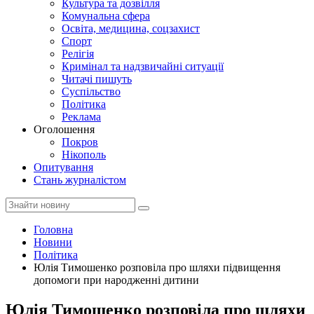
Культура та дозвілля
Комунальна сфера
Освіта, медицина, соцзахист
Спорт
Релігія
Кримінал та надзвичайні ситуації
Читачі пишуть
Суспільство
Політика
Реклама
Оголошення
Покров
Нікополь
Опитування
Стань журналістом
Головна
Новини
Політика
Юлія Тимошенко розповіла про шляхи підвищення
допомоги при народженні дитини
Юлія Тимошенко розповіла про шляхи