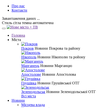
Про нас
Контакти
Завантаження даних ...
Стиль
сітла
темна
автоматична
Головна
Міста
Покров
Новини Покрова та району
Нікополь
Новини Нікополю та ройону
Марганець
Новини Марганцю
Апостолове
Новини Апостолова
Грушівка
Новини Грушівської ОТГ
Зеленодольськ
Новини Зеленодольської ОТГ
Всі міста
Новини
Місцева влада