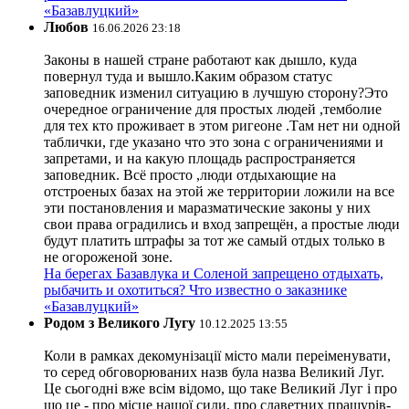
«Базавлуцкий»
Любов
16.06.2026 23:18
Законы в нашей стране работают как дышло, куда
повернул туда и вышло.Каким образом статус
заповедник изменил ситуацию в лучшую сторону?Это
очередное ограничение для простых людей ,темболие
для тех кто проживает в этом ригеоне .Там нет ни одной
таблички, где указано что это зона с ограничениями и
запретами, и на какую площадь распространяется
заповедник. Всё просто ,люди отдыхающие на
отстроеных базах на этой же территории ложили на все
эти постановления и маразматические законы у них
свои права оградились и вход запрещён, а простые люди
будут платить штрафы за тот же самый отдых только в
не огороженой зоне.
На берегах Базавлука и Соленой запрещено отдыхать,
рыбачить и охотиться? Что известно о заказнике
«Базавлуцкий»
Родом з Великого Лугу
10.12.2025 13:55
Коли в рамках декомунізації місто мали переіменувати,
то серед обговорюваних назв була назва Великий Луг.
Це сьогодні вже всім відомо, що таке Великий Луг і про
що це - про місце нашої сили, про славетних пращурів-