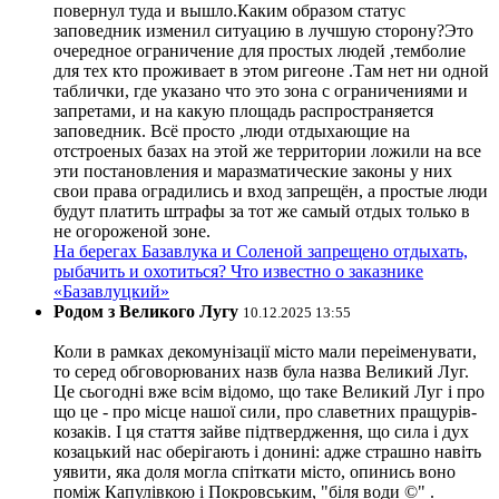
повернул туда и вышло.Каким образом статус
заповедник изменил ситуацию в лучшую сторону?Это
очередное ограничение для простых людей ,темболие
для тех кто проживает в этом ригеоне .Там нет ни одной
таблички, где указано что это зона с ограничениями и
запретами, и на какую площадь распространяется
заповедник. Всё просто ,люди отдыхающие на
отстроеных базах на этой же территории ложили на все
эти постановления и маразматические законы у них
свои права оградились и вход запрещён, а простые люди
будут платить штрафы за тот же самый отдых только в
не огороженой зоне.
На берегах Базавлука и Соленой запрещено отдыхать,
рыбачить и охотиться? Что известно о заказнике
«Базавлуцкий»
Родом з Великого Лугу
10.12.2025 13:55
Коли в рамках декомунізації місто мали переіменувати,
то серед обговорюваних назв була назва Великий Луг.
Це сьогодні вже всім відомо, що таке Великий Луг і про
що це - про місце нашої сили, про славетних пращурів-
козаків. І ця стаття зайве підтвердження, що сила і дух
козацький нас оберігають і донині: адже страшно навіть
уявити, яка доля могла спіткати місто, опинись воно
поміж Капулівкою і Покровським, "біля води ©" .