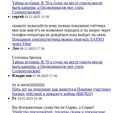
Тайны истории. В 70-х годах на месте города могли
быть карьеры, а Орджоникидзе мог стать
Солнцегорском!
сергей
01.12.2025 13:36
скажите пожалуйста кому нужны показания счётчика
мне или вам его не возможно передать и на запрос через
телефон оператора не дождёшся пока выйдет на связь.
Показания электросчетчика можно передать YASNO
через Viber
Лео
09.11.2025 17:56
Сплошна брехня.
Тайны истории. В 70-х годах на месте города могли
быть карьеры, а Орджоникидзе мог стать
Солнцегорском!
Владислав
07.09.2025 17:50
ну и шиза))))))))))))
Пять лет на пепелище: как живется в Покрове участнику
боевых действий и инвалиду войны (ВИДЕО)
Fr
23.05.2025 23:28
Вы безграмотные существа не Сырко, а Сирко!
Убийство предприятий, тендеры своим и прекрасные