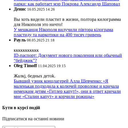
парки: как работает мэр Покрова Александр Шаповал
Денис
16.05.2025 14:26
Вы хоть видели пластит в жизни, полтора килограмма
для Никополя это ничто!
У мешканця Нікополя вилучили півтора кілограма
пластиду та наркотики на 400 тисяч гривень
Рауль
08.05.2025 21:18
ккккккккккк
ID-паспорт: Документ нового поколения или обычный
“бейджик”?
Oleg Timoff
11.04.2025 19:15
Жалкj, бедных детok.
Бывший узник концлагерей Алла Шевченко: «Я
маленькая подходила к колючей проволоке и кричала
немецким детям «Гитлер капут!», они в ответ кричали
мне «Сталин капут» и корчили рожицы»
Бути в курсі подій
Підписатися на останні новини