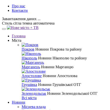
Про нас
Контакти
Завантаження даних ...
Стиль
сітла
темна
автоматична
Головна
Міста
Покров
Новини Покрова та району
Нікополь
Новини Нікополю та ройону
Марганець
Новини Марганцю
Апостолове
Новини Апостолова
Грушівка
Новини Грушівської ОТГ
Зеленодольськ
Новини Зеленодольської ОТГ
Всі міста
Новини
Місцева влада