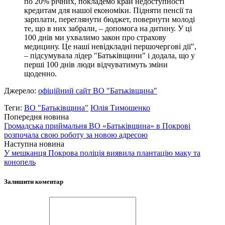
по 20% річних, покладемо край недоступності
кредитам для нашої економіки. Підняти пенсії та
зарплати, переглянути бюджет, повернути молоді
те, що в них забрали, – допомога на дитину. У ці
100 днів ми ухвалимо закон про страхову
медицину. Це наші невідкладні першочергові дії",
– підсумувала лідер "Батьківщини" і додала, що у
перші 100 днів люди відчуватимуть зміни
щоденно.
Джерело:
офіційний сайт ВО "Батьківщина"
Теги:
ВО "Батьківщина"
Юлія Тимошенко
Попередня новина
Громадська приймальня ВО «Батьківщина» в Покрові
розпочала свою роботу за новою адресою
Наступна новина
У мешканця Покрова поліція виявила плантацію маку та
конопель
Залишити коментар