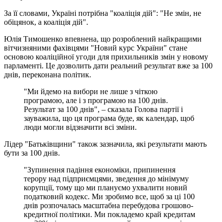
За її словами, Україні потрібна "коаліція дій": "Не змін, не
обіцянок, а коаліція дій".
Юлія Тимошенко впевнена, що розроблений найкращими
вітчизняними фахівцями "Новий курс України" стане
основою коаліційної угоди для прихильників змін у новому
парламенті. Це дозволить дати реальний результат вже за 100
днів, переконана політик.
"Ми йдемо на вибори не лише з чіткою
програмою, але і з програмою на 100 днів.
Результат за 100 днів", – сказала Голова партії і
зауважила, що ця програма буде, як календар, щоб
люди могли відзначити всі зміни.
Лідер "Батьківщини" також зазначила, які результати мають
бути за 100 днів.
"Зупинення падіння економіки, припинення
терору над підприємцями, зведення до мінімуму
корупції, тому що ми плануємо ухвалити новий
податковий кодекс. Ми зробимо все, щоб за ці 100
днів розпочалась масштабна перебудова грошово-
кредитної політики. Ми покладемо край кредитам