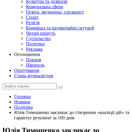
Культура та дозвілля
Комунальна сфера
Освіта, медицина, соцзахист
Спорт
Релігія
Кримінал та надзвичайні ситуації
Читачі пишуть
Суспільство
Політика
Реклама
Оголошення
Покров
Нікополь
Опитування
Стань журналістом
Головна
Новини
Політика
Юлія Тимошенко закликає до створення «коаліції дій» та
гарантує результат за 100 днів
Юлія Тимошенко закликає до