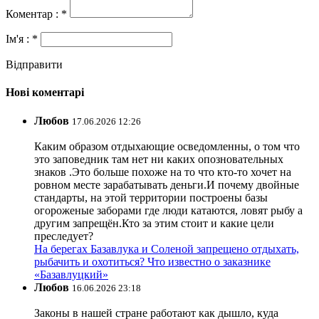
Коментар : *
Ім'я : *
Відправити
Нові коментарі
Любов
17.06.2026 12:26
Каким образом отдыхающие осведомленны, о том что
это заповедник там нет ни каких опозновательных
знаков .Это больше похоже на то что кто-то хочет на
ровном месте зарабатывать деньги.И почему двойные
стандарты, на этой территории построены базы
огороженые заборами где люди катаются, ловят рыбу а
другим запрещён.Кто за этим стоит и какие цели
преследует?
На берегах Базавлука и Соленой запрещено отдыхать,
рыбачить и охотиться? Что известно о заказнике
«Базавлуцкий»
Любов
16.06.2026 23:18
Законы в нашей стране работают как дышло, куда