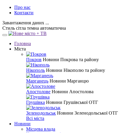
Про нас
Контакти
Завантаження даних ...
Стиль
сітла
темна
автоматична
Головна
Міста
Покров
Новини Покрова та району
Нікополь
Новини Нікополю та ройону
Марганець
Новини Марганцю
Апостолове
Новини Апостолова
Грушівка
Новини Грушівської ОТГ
Зеленодольськ
Новини Зеленодольської ОТГ
Всі міста
Новини
Місцева влада