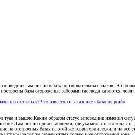
аповедник там нет ни каких опозновательных знаков .Это больше
построены базы огороженые заборами где люди катаются, ловят 
ачить и охотиться? Что известно о заказнике «Базавлуцкий»
ул туда и вышло.Каким образом статус заповедник изменил сит
геоне .Там нет ни одной таблички, где указано что это зона с 
ие на отстроеных базах на этой же территории ложили на все э
ть штрафы за тот же самый отдых только в не огороженой зоне.