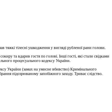
ав тяжкі тілесні ушкодження у вигляді рубленої рани голови.
киру та вдарив гостя по голові. Інші гості, які стали свідками
льного процесуального кодексу України.
одексу України (замах на умисне вбивство) Кримінального
обрання підозрюваному запобіжного заходу. Триває слідство.