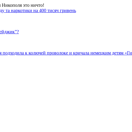
я Никополя это ничто!
у та наркотики на 400 тисяч гривень
бейджик”?
подходила к колючей проволоке и кричала немецким детям «Гит