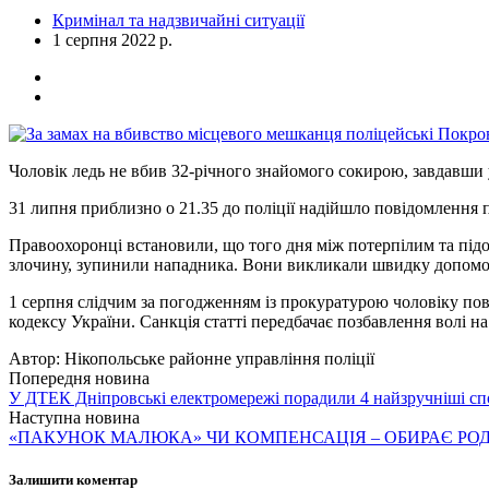
Кримінал та надзвичайні ситуації
1 серпня 2022 р.
Чоловік ледь не вбив 32-річного знайомого сокирою, завдавши 
31 липня приблизно о 21.35 до поліції надійшло повідомлення 
Правоохоронці встановили, що того дня між потерпілим та підоз
злочину, зупинили нападника. Вони викликали швидку допомогу
1 серпня слідчим за погодженням із прокуратурою чоловіку пові
кодексу України. Санкція статті передбачає позбавлення волі н
Автор:
Нікопольське районне управління поліції
Попередня новина
У ДТЕК Дніпровські електромережі порадили 4 найзручніші спо
Наступна новина
«ПАКУНОК МАЛЮКА» ЧИ КОМПЕНСАЦІЯ – ОБИРАЄ РО
Залишити коментар