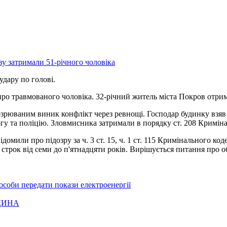
удару по голові.
про травмованого чоловіка. 32-річний житель міста Покров отрим
рюваним виник конфлікт через ревнощі. Господар будинку взяв со
 та поліцію. Зловмисника затримали в порядку ст. 208 Криміна
домили про підозру за ч. 3 ст. 15, ч. 1 ст. 115 Кримінального к
а строк від семи до п'ятнадцяти років. Вирішується питання про 
соби передати покази електроенергії
ДИНА