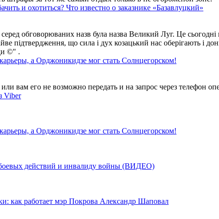
ачить и охотиться? Что известно о заказнике «Базавлуцкий»
 серед обговорюваних назв була назва Великий Луг. Це сьогодні 
айве підтвердження, що сила і дух козацький нас оберігають і дон
и ©" .
 карьеры, а Орджоникидзе мог стать Солнцегорском!
ли вам его не возможно передать и на запрос через телефон опе
 Viber
 карьеры, а Орджоникидзе мог стать Солнцегорском!
у боевых действий и инвалиду войны (ВИДЕО)
ки: как работает мэр Покрова Александр Шаповал