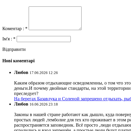
Коментар : *
Ім'я : *
Відправити
Нові коментарі
Любов
17.06.2026 12:26
Каким образом отдыхающие осведомленны, о том что это з
деньги.И почему двойные стандарты, на этой территории 
преследует?
На берегах Базавлука и Соленой запрещено отдыхать, рыб
Любов
16.06.2026 23:18
Законы в нашей стране работают как дышло, куда поверн
простых людей ,темболие для тех кто проживает в этом ри
распространяется заповедник. Всё просто ,люди отдыхающ
оградились и вход запрещён, а простые люди будут плати