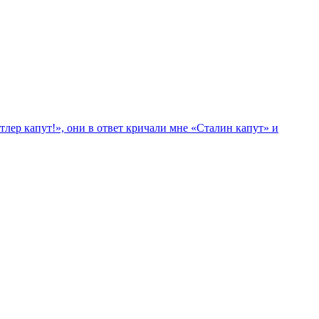
лер капут!», они в ответ кричали мне «Сталин капут» и