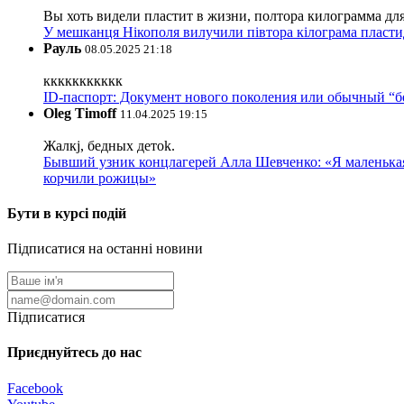
Вы хоть видели пластит в жизни, полтора килограмма дл
У мешканця Нікополя вилучили півтора кілограма пластид
Рауль
08.05.2025 21:18
ккккккккккк
ID-паспорт: Документ нового поколения или обычный “
Oleg Timoff
11.04.2025 19:15
Жалкj, бедных детok.
Бывший узник концлагерей Алла Шевченко: «Я маленькая 
корчили рожицы»
Бути в курсі подій
Підписатися на останні новини
Підписатися
Приєднуйтесь до нас
Facebook