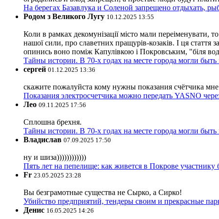
На берегах Базавлука и Соленой запрещено отдыхать, рыб
Родом з Великого Лугу
10.12.2025 13:55
Коли в рамках декомунізації місто мали переіменувати, то
нашої сили, про славетних пращурів-козаків. І ця стаття з
опинись воно поміж Капулівкою і Покровським, "біля вод
Тайны истории. В 70-х годах на месте города могли быть
сергей
01.12.2025 13:36
скажите пожалуйста кому нужны показания счётчика мне и
Показания электросчетчика можно передать YASNO через
Лео
09.11.2025 17:56
Сплошна брехня.
Тайны истории. В 70-х годах на месте города могли быть
Владислав
07.09.2025 17:50
ну и шиза))))))))))))
Пять лет на пепелище: как живется в Покрове участник
Fr
23.05.2025 23:28
Вы безграмотные существа не Сырко, а Сирко!
Убийство предприятий, тендеры своим и прекрасные пар
Денис
16.05.2025 14:26