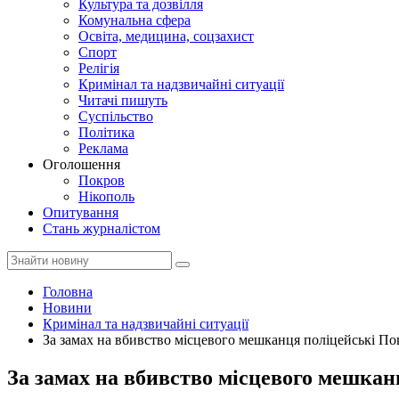
Культура та дозвілля
Комунальна сфера
Освіта, медицина, соцзахист
Спорт
Релігія
Кримінал та надзвичайні ситуації
Читачі пишуть
Суспільство
Політика
Реклама
Оголошення
Покров
Нікополь
Опитування
Стань журналістом
Головна
Новини
Кримінал та надзвичайні ситуації
За замах на вбивство місцевого мешканця поліцейські По
За замах на вбивство місцевого мешкан