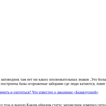
аповедник там нет ни каких опозновательных знаков .Это больше
построены базы огороженые заборами где люди катаются, ловят 
ачить и охотиться? Что известно о заказнике «Базавлуцкий»
ул туда и вышло.Каким образом статус заповедник изменил сит