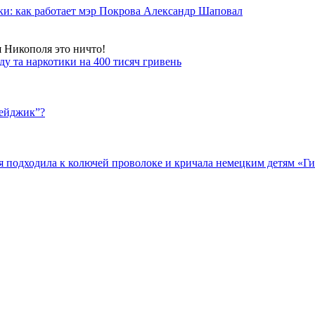
ки: как работает мэр Покрова Александр Шаповал
я Никополя это ничто!
у та наркотики на 400 тисяч гривень
бейджик”?
подходила к колючей проволоке и кричала немецким детям «Гит