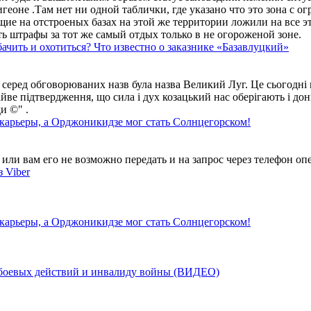
геоне .Там нет ни одной таблички, где указано что это зона с 
ие на отстроеных базах на этой же территории ложили на все э
ть штрафы за тот же самый отдых только в не огороженой зоне.
ачить и охотиться? Что известно о заказнике «Базавлуцкий»
 серед обговорюваних назв була назва Великий Луг. Це сьогодні 
айве підтвердження, що сила і дух козацький нас оберігають і дон
и ©" .
 карьеры, а Орджоникидзе мог стать Солнцегорском!
ли вам его не возможно передать и на запрос через телефон опе
 Viber
 карьеры, а Орджоникидзе мог стать Солнцегорском!
у боевых действий и инвалиду войны (ВИДЕО)