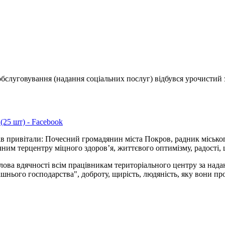
обслуговування (надання соціальних послуг) відбувся урочистий з
(25 шт) - Facebook
ів привітали: Почесний громадянин міста Покров, радник міськог
им терцентру міцного здоров’я, життєвого оптимізму, радості, щ
ова вдячності всім працівникам територіального центру за надані
шнього господарства", доброту, щирість, людяність, яку вони пр