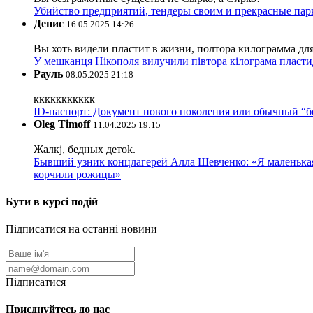
Убийство предприятий, тендеры своим и прекрасные пар
Денис
16.05.2025 14:26
Вы хоть видели пластит в жизни, полтора килограмма дл
У мешканця Нікополя вилучили півтора кілограма пластид
Рауль
08.05.2025 21:18
ккккккккккк
ID-паспорт: Документ нового поколения или обычный “
Oleg Timoff
11.04.2025 19:15
Жалкj, бедных детok.
Бывший узник концлагерей Алла Шевченко: «Я маленькая 
корчили рожицы»
Бути в курсі подій
Підписатися на останні новини
Підписатися
Приєднуйтесь до нас