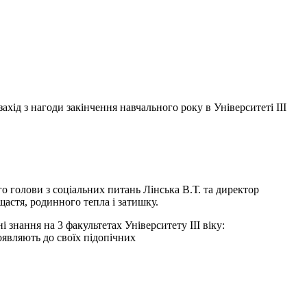
ахід з нагоди закінчення навчального року в Університеті ІІІ
о голови з соціальних питань Лінська В.Т. та директор
астя, родинного тепла і затишку.
 знання на 3 факультетах Університету ІІІ віку:
оявляють до своїх підопічних