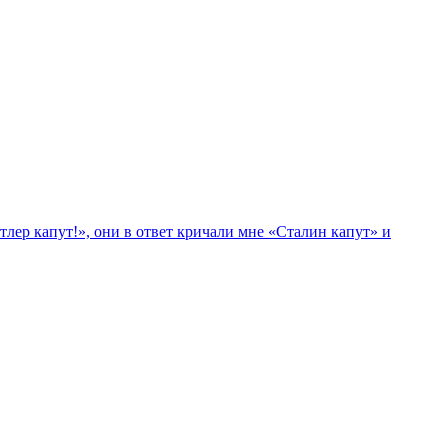
лер капут!», они в ответ кричали мне «Сталин капут» и