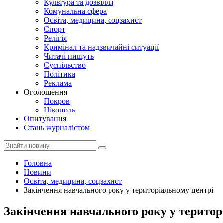
Культура та дозвілля
Комунальна сфера
Освіта, медицина, соцзахист
Спорт
Релігія
Кримінал та надзвичайні ситуації
Читачі пишуть
Суспільство
Політика
Реклама
Оголошення
Покров
Нікополь
Опитування
Стань журналістом
Головна
Новини
Освіта, медицина, соцзахист
Закінчення навчального року у територіальному центрі
Закінчення навчального року у територ