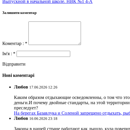
Выпускной в начальной школе. НВК №1 4-А
Залишити коментар
Коментар : *
Ім'я : *
Відправити
Нові коментарі
Любов
17.06.2026 12:26
Каким образом отдыхающие осведомленны, о том что это з
деньги.И почему двойные стандарты, на этой территории 
преследует?
На берегах Базавлука и Соленой запрещено отдыхать, рыб
Любов
16.06.2026 23:18
Законы в нашей стране работают как дышло, куда поверн