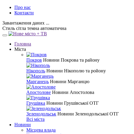
Про нас
Контакти
Завантаження даних ...
Стиль
сітла
темна
автоматична
Головна
Міста
Покров
Новини Покрова та району
Нікополь
Новини Нікополю та ройону
Марганець
Новини Марганцю
Апостолове
Новини Апостолова
Грушівка
Новини Грушівської ОТГ
Зеленодольськ
Новини Зеленодольської ОТГ
Всі міста
Новини
Місцева влада