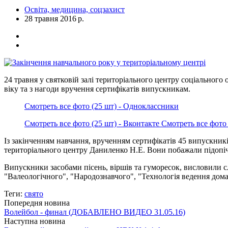
Освіта, медицина, соцзахист
28 травня 2016 р.
24 травня у святковій залі територіального центру соціального 
віку та з нагоди вручення сертифікатів випускникам.
Смотреть все фото (25 шт) - Одноклассники
Смотреть все фото (25 шт) - Вконтакте Смотреть все фото 
Із закінченням навчання, врученням сертифікатів 45 випускник
територіального центру Даниленко Н.Е. Вони побажали підопічн
Випускники засобами пісень, віршів та гуморесок, висловили сл
"Валеологічного", "Народознавчого", "Технологія ведення дома
Теги:
свято
Попередня новина
Волейбол - финал (ДОБАВЛЕНО ВИДЕО 31.05.16)
Наступна новина