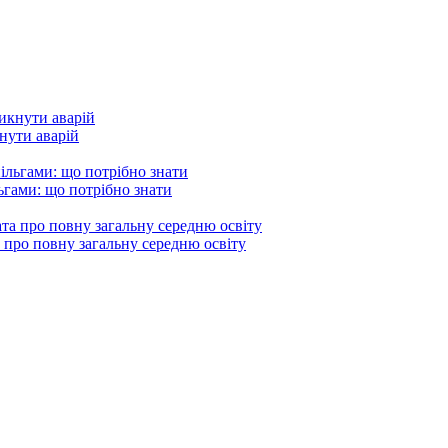
кнути аварій
гами: що потрібно знати
 про повну загальну середню освіту