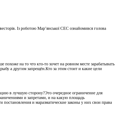
інвесторів. Із роботою Мар’янської СЕС ознайомився голова
 похоже на то что кто-то хочет на ровном месте зарабатывать
рыбу а другим запрещён.Кто за этим стоит и какие цели
уацию в лучшую сторону?Это очередное ограничение для
ограничениями и запретами, и на какую площадь
ти постановления и маразматические законы у них свои права