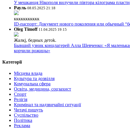
У мешканця Нікополя вилучили півтора кілограма пластид
Рауль
08.05.2025 21:18
ккккккккккк
ID-паспорт: Документ нового поколения или обычный “
Oleg Timoff
11.04.2025 19:15
Жалкj, бедных детok.
Бывший узник концлагерей Алла Шевченко: «Я маленькая 
корчили рожицы»
Категорії
Місцева влада
Культура та дозвілля
Комунальна сфера
Освіта, медицина, соцзахист
Спорт
Релігія
Кримінал та надзвичайні ситуації
Читачі пишуть
Суспільство
Політика
Реклама