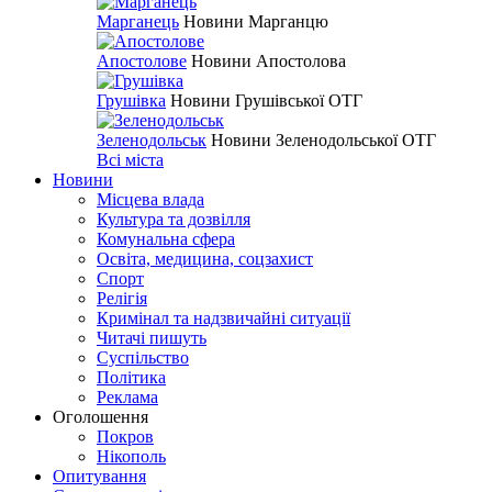
Марганець
Новини Марганцю
Апостолове
Новини Апостолова
Грушівка
Новини Грушівської ОТГ
Зеленодольськ
Новини Зеленодольської ОТГ
Всі міста
Новини
Місцева влада
Культура та дозвілля
Комунальна сфера
Освіта, медицина, соцзахист
Спорт
Релігія
Кримінал та надзвичайні ситуації
Читачі пишуть
Суспільство
Політика
Реклама
Оголошення
Покров
Нікополь
Опитування