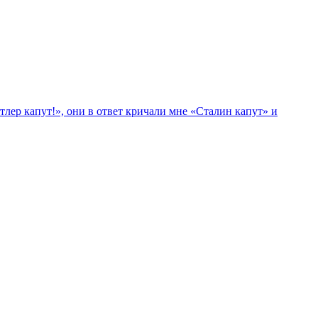
лер капут!», они в ответ кричали мне «Сталин капут» и