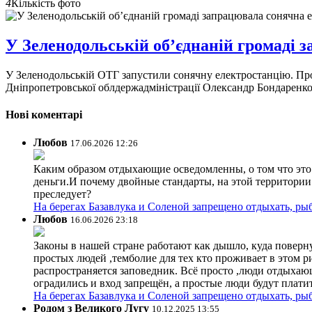
4
Кількість фото
У Зеленодольській об’єднаній громаді 
​​​​​​​У Зеленодольській ОТГ запустили сонячну електростанцію.
Дніпропетровської облдержадміністрації Олександр Бондаренко
Нові коментарі
Любов
17.06.2026 12:26
Каким образом отдыхающие осведомленны, о том что это з
деньги.И почему двойные стандарты, на этой территории 
преследует?
На берегах Базавлука и Соленой запрещено отдыхать, рыб
Любов
16.06.2026 23:18
Законы в нашей стране работают как дышло, куда поверн
простых людей ,темболие для тех кто проживает в этом ри
распространяется заповедник. Всё просто ,люди отдыхающ
оградились и вход запрещён, а простые люди будут плати
На берегах Базавлука и Соленой запрещено отдыхать, рыб
Родом з Великого Лугу
10.12.2025 13:55