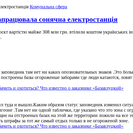
Комунальна сфера
запрацювала сонячна електростанція
 Проєкт вартістю майже 308 млн грн. втілили коштом українських 
.
аповедник там нет ни каких опозновательных знаков .Это больше
построены базы огороженые заборами где люди катаются, ловят 
ачить и охотиться? Что известно о заказнике «Базавлуцкий»
ул туда и вышло.Каким образом статус заповедник изменил сит
геоне .Там нет ни одной таблички, где указано что это зона с 
ие на отстроеных базах на этой же территории ложили на все э
ть штрафы за тот же самый отдых только в не огороженой зоне.
ачить и охотиться? Что известно о заказнике «Базавлуцкий»