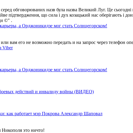
 серед обговорюваних назв була назва Великий Луг. Це сьогодні 
айве підтвердження, що сила і дух козацький нас оберігають і дон
и ©" .
 карьеры, а Орджоникидзе мог стать Солнцегорском!
ли вам его не возможно передать и на запрос через телефон опе
 Viber
 карьеры, а Орджоникидзе мог стать Солнцегорском!
у боевых действий и инвалиду войны (ВИДЕО)
ки: как работает мэр Покрова Александр Шаповал
я Никополя это ничто!