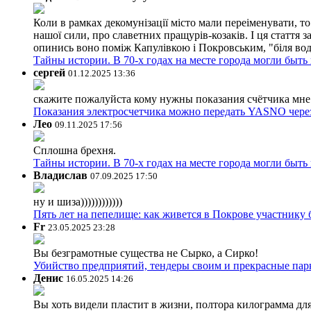
Коли в рамках декомунізації місто мали переіменувати, то
нашої сили, про славетних пращурів-козаків. І ця стаття з
опинись воно поміж Капулівкою і Покровським, "біля вод
Тайны истории. В 70-х годах на месте города могли быть
сергей
01.12.2025 13:36
скажите пожалуйста кому нужны показания счётчика мне и
Показания электросчетчика можно передать YASNO через
Лео
09.11.2025 17:56
Сплошна брехня.
Тайны истории. В 70-х годах на месте города могли быть
Владислав
07.09.2025 17:50
ну и шиза))))))))))))
Пять лет на пепелище: как живется в Покрове участник
Fr
23.05.2025 23:28
Вы безграмотные существа не Сырко, а Сирко!
Убийство предприятий, тендеры своим и прекрасные пар
Денис
16.05.2025 14:26
Вы хоть видели пластит в жизни, полтора килограмма дл